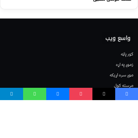
واسع ویب
کور پاڼه
زموږ په اړه
موږ سره اړیکه
مرسته کول
یوتیوب چینلونه
ټولنیزو رسنیو کې
مینو