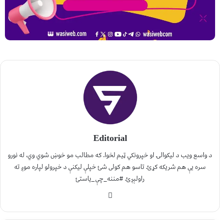
Editorial
د واسع ویب د لیکوالۍ او خپرونکي ټیم لخوا. که مطالب مو خوښ شوي وي، له نورو
سره یې هم شریکه کړئ. تاسو هم کولی شئ خپلې لیکنې د خپرولو لپاره موږ ته
راولېږئ. #مننه_چې_یاستئ