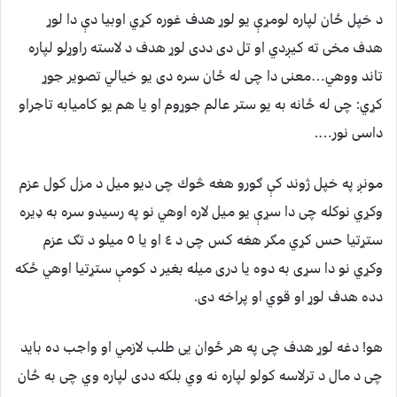
د خپل ځان لپاره لومړې یو لوړ هدف غوره كړي اوبیا دې دا لوړ
هدف مخى ته كيږدي او تل دى ددى لوړ هدف د لاسته راوړلو لپاره
تاند ووهي…معنی دا چی له ځان سره دی يو خيالي تصویر جوړ
كړي: چى له ځانه به يو ستر عالم جوړوم او يا هم يو كاميابه تاجراو
داسى نور….
مونږ په خپل ژوند كې ګورو هغه څوك چى ديو ميل د مزل كول عزم
وكړي نوكله چى دا سړې يو ميل لاره اوهي نو په رسيدو سره به ډيره
ستړتيا حس كړي مګر هغه كس چى د ٤ او يا ٥ ميلو د تګ عزم
وكړي نو دا سړى به دوه يا درى ميله بغير د كومې ستړتيا اوهي ځكه
دده هدف لوړ او قوي او پراخه دى.
هو! دغه لوړ هدف چى په هر ځوان يى طلب لازمي او واجب ده بايد
چى د مال د ترلاسه كولو لپاره نه وي بلكه ددى لپاره وي چى به ځان