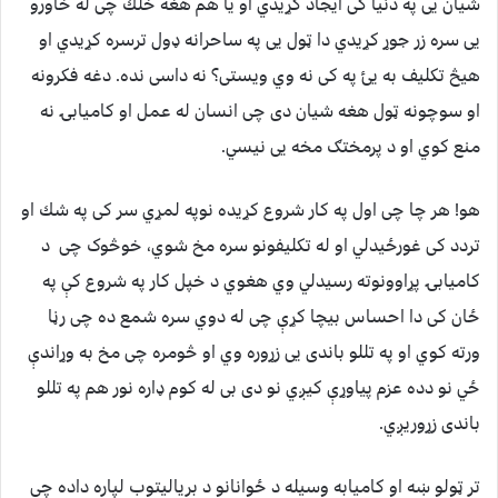
شيان يى په دنيا كى ايجاد كړيدي او يا هم هغه خلك چى له خاورو
يى سره زر جوړ كړيدي دا ټول يى په ساحرانه ډول ترسره كړيدي او
هيڅ تكليف به يئ په كى نه وي ويستى؟ نه داسى نده. دغه فكرونه
او سوچونه ټول هغه شيان دى چى انسان له عمل او كاميابۍ نه
منع كوي او د پرمختګ مخه یی نیسي.
هو! هر چا چى اول په كار شروع كړيده نوپه لمړي سر كى په شك او
تردد كى غورځيدلي او له تكليفونو سره مخ شوي، خوڅوک چی ‏ د
كاميابۍ پړاوونوته رسیدلي وي هغوي د خپل كار په شروع كې په
ځان کی دا احساس بیچا کړې چى له دوي سره شمع ده چى رڼا
ورته كوي او په تللو باندى يى زړوره وي او څومره چى مخ به وړاندې
ځي نو دده عزم پیاوړې کیږي نو دى بى له كوم ډاره نور هم په تللو
باندى زړوريږي.
تر ټولو ښه او كاميابه وسيله د ځوانانو د بریالیتوب لپاره داده چى