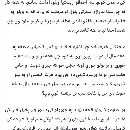
كى د عمل كولو, ښه اخلاقو, ريښتيا ويلو, امانت ساتلو, له هغه كار
نه چى ستا بد رازي سترګى پټول او مرتكب ته يى د څه نه ويلو, په
فقيرانو او ضعيفو خلكو باندى عطف او مهرباني كولو لپاره وي چی
همدا ستا لپاره غټه كاميابي ده.
د خفګان خبره داده چى اكثره خلك د يو كس كاميابي د هغه په
هغه مال او دولت پورى تړي په كوم چى هغه تر ټولو ښه طعام
خوري او تر ټولو خوږې اوبه څښي خو كه چيرې دولت او خاني
طلب شي نو دا ورسره لازمي ده چى يو د عزت النفس او په ښو
كارونو ځان سنبالول هم ورسره وغوښتل شي. دهغه مال به څه
خوند وي چى په ‍‍‍‍‍ذلت سره یی ترلاسه کړې وي؟
يو دمهمو كارونو څخه دژوند په جوړولو كى دادى چى پخپل ځان كى
دا جرأت او وړتيا پيدا كړې چى زه هر څه كولاي شم او په هر څه كى
كاميابي ترلاسه كولاي شم. همدارنګه الله تعالی په قرآن كريم كى