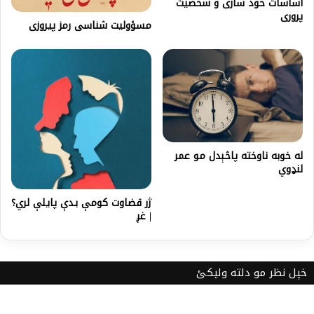
اساسات خود سازى و شخصيت
پرورى
مسؤولیت شناسی رمز پیروزی
له خوبه ناوخته پاڅېدل مو عمر
لنډوي
ژر قضاوت کومې بـدې پایلې لري؟
| غږ
خپل نظر مو دلته ولیکئ