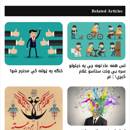
Related Articles
لس هغه عادتونه چې په خپلولو
څنګه په ټولنه کې محترم شو؟
سره یي وخت ستاسو غلام
کېږي! | غږ