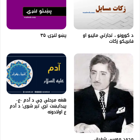
پښو لنډۍ ۳۵
د کورونو ، تجارتي ماڼيو او
فابريکو زکات
هغه مرحلې چې د آدم -ع-
پيدايښت ترې تېر شوی؛ د آدم
ع اولادونه
محمد موسی شفيق