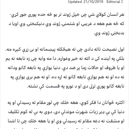
Updated: 21/10/2019
Editorial
هر انسان كولاي شي چى خپل ژوند تر يو څه حده پورى جوړ كړي-
كه څه هم هغه د غريبۍ او شتمنۍ ژوند وي دنيكبختۍ وي اويا د
بدبختۍ ژوند وي.
اول نصيحت تاته دادى چى ته هيڅكله پيښمانه او بى زړې كيږه مه،
بلكې په آينده كى د الله نه خير وغواړه, دا مه وايه چى زه نابغه نه يم
او يا ظروف او حالات زما پر ضد دي. دنيا يوازې په نابغه ګانو ودانه
نه ده او نه هم يوازې نابغه ګانو ته اړه ده، او نه هم بری يوازې په
نابغه ګانو پورې تړلى دی او د نورو په قسمت كې نشته.
اكثره ځوانان دا فكر كوي، هغه خلك چې لوړ مقام ته رسيدلي او په
دنيا كې يې ډير زيات شهرت موندلې دى، دوی به بې له كوم تكليف
او مشقت نه دغه مقام ته رسيدلي وي او يا هغه خلك چى نا اشنا