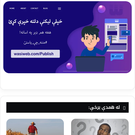
له همدې برخې: