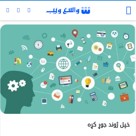
خپل ژوند جوړ کړه