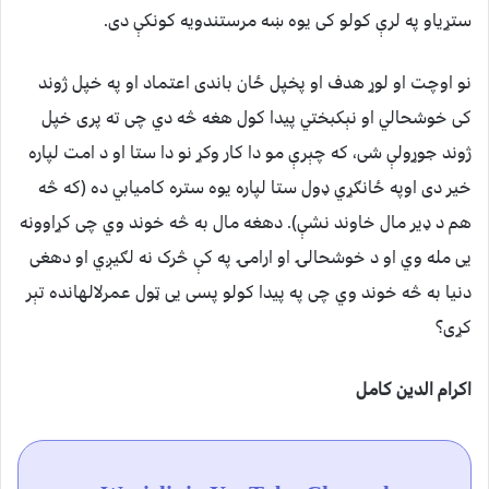
ستړياو په لرې كولو كى يوه ښه مرستندویه كونكې دی.
نو اوچت او لوړ هدف او پخپل ځان باندى اعتماد او په خپل ژوند
كى خوشحالي او نېکبختي پيدا كول هغه څه دي چى ته پرى خپل
ژوند جوړولې شی، كه چېرې مو دا كار وكړ نو دا ستا او د امت لپاره
خير دى اوپه ځانګړي ډول ستا لپاره يوه ستره كاميابي ده (كه څه
هم د ډير مال خاوند نشې). دهغه مال به څه خوند وي چى كړاوونه
يى مله وي او د خوشحالۍ او ارامۍ په کې څرک نه لګیږي او دهغى
دنيا به څه خوند وي چى په پيدا كولو پسى يى ټول عمرلالهانده تېر
كړى؟
اکرام الدین کامل