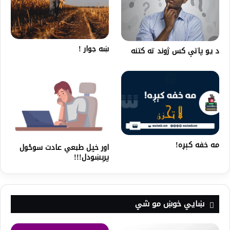
ښه جوار !
د یو پاتې کس ژوند ته کتنه
مه خفه کېږه!
اور خپل طبعي عادت سوځول
پرېښودل!!!
ښايي خوښ مو شي