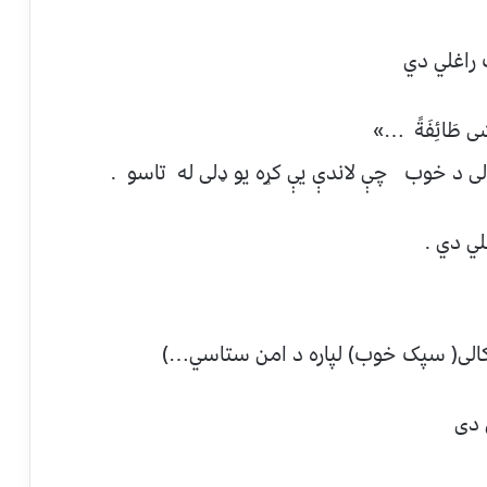
يَغْشَى طَائِفَةً …»
الی د خوب چې لاندې يې کړه یو ډلی له تاسو .
رکالی( سپک خوب) لپاره د امن ستاسي…)