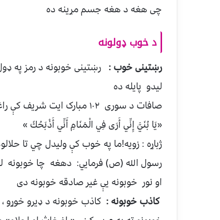
چی هغه د هغه جسم مړینه ده
د خوب ډولونه
رښتینی خوب :
رښتینی خوبونه د رمز په ډول
لیدو پایله ده
صافات د سوری ۱۰۲ مبارک ایت شریف کې راغلي دی
«يَا بُنَيَّ إِنِّي أَرَى فِي الْمَنَامِ أَنِّي أَذْبَحُكَ »
ژباړه : زویه!ما په خوب کې ولیدل چي تا حلالوم
رسول الله (ص) فرمايي: دهغه چا خوبونه ل
او نور خوبونه یې غیر صادقه خوبونه دی
کاذب خوبونه :
کاذب خوبونه د ډیرو خوړو ، 