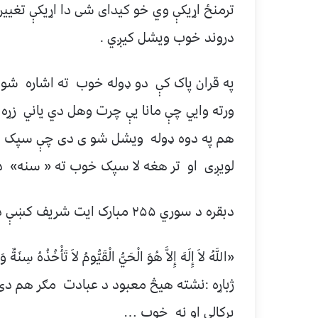
ترمنځ اړیکې وي خو کیدای شی دا اړیکې تغی
دروند خوب ویشل کیږي .
په قران پاک کې دو ډوله خوب ته اشاره شو
ورته وايي چې مانا يې چرت وهل دي یاني زړه
هم په دوه ډوله ویشل شو ی دی چې سپک خو
لویږی او تر هغه لا سپک خوب ته « سنه» دی 
دبقره د سوري ۲۵۵ مبارک ایت شریف کښې دا دواړه خوبونه راغلي دي
«اللَّهُ لاَ إِلَهَ إِلاَّ هُوَ الْحَيُّ الْقَيُّومُ لاَ تَأْخُذُهُ سِنَةٌ
ژباړه :نشته هیڅ معبود د عبادت مګر هم دی 
پرکالی او نه خوب …