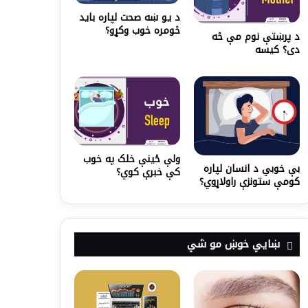
د یو ښه صحت لپاره باید
څومره خوب وکړو؟
د پرښتې نوم مې څه
دی؟ کیسه
ولې ځینې خلک په خوب
بې خوبي د انسان لپاره
کې خبرې کوي؟
کومې ستونزې راولاړوي؟
ښايي خوښ مو شي