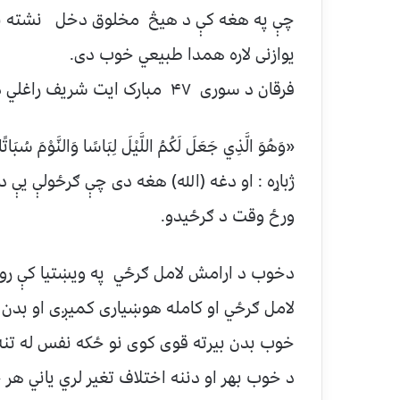
چې په هغه کې د هيڅ مخلوق دخل نشته نو د 
يوازنى لاره همدا طبيعي خوب دى.
فرقان د سوری ۴۷ مبارک ایت شریف راغلي دي
«وَهُوَ الَّذِي جَعَلَ لَكُمُ اللَّيْلَ لِبَاسًا وَالنَّوْمَ سُبَا
ژباړه : او دغه (الله) هغه دی چې ګرځولې یې 
ورځ وقت د ګرځیدو.
دخوب د ارامش لامل ګرځي په ویښتیا کې روح 
لامل ګرځي او کامله هوښیاری کمیږی او بدن 
خوب بدن بیرته قوی کوی نو ځکه نفس له تن
د خوب بهر او دننه اختلاف تغیر لري یاني ه