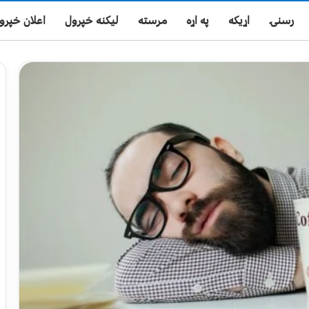
رسنۍ
اړیکه
په اړه
مرسته
لیکنه خپرول
اعلان خپرو