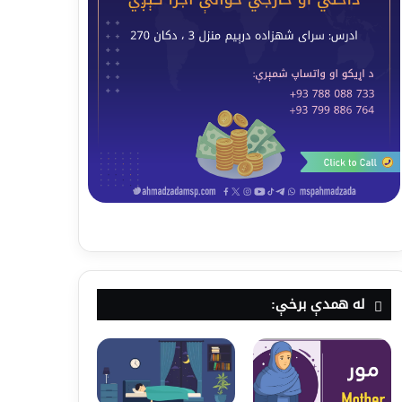
له همدې برخې: