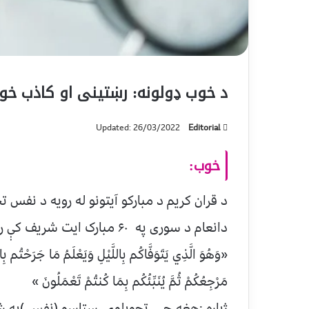
د خوب ډولونه: رښتینی او کاذب خ
Updated: 26/03/2022
Editorial
خوب:
د قران کریم د مبارکو آیتونو له رویه د نفس 
دانعام د سوری په ۶۰ مبارک ایت شریف کې راغلي دي
«وَهُوَ الَّذِي يَتَوَفَّاكُم بِاللَّيْلِ وَيَعْلَمُ مَا جَرَحْتُم بِال
مَرْجِعُكُمْ ثُمَّ يُنَبِّئُكُم بِمَا كُنتُمْ تَعْمَلُونَ »
ژباړه :هغه چې تحویلوی ستاسو (نفس )په ش