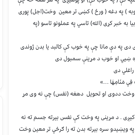
به ) په دغه ( ورځ ) کښی تر معین وخت(اجل) پوری
 به خبر کړی (الله) تاسي په عملونو تاسو (په
دی په دې مانا چې په خوب کې کالبد یا بدن ژوندی
ه ښیي او خوب د مړینې سمبول دی
مُتْ فِي مَنَامِهَا …»
په وخت ددوی او تحویل دهغه (نفس) چې نه وی مړ
کیږی . د مړینی په وخت کې نفس بیرته جسم ته نه
ويښیدو سره بیرته بدن ته را ګرځي تر معین وخت