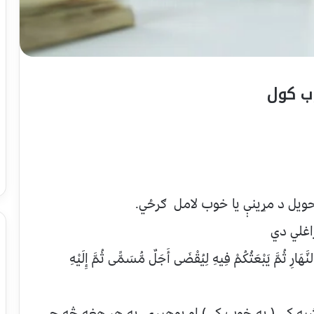
وب کول
تحویل د مړینې یا خوب لامل ګرځي.
نَّهَارِ ثُمَّ يَبْعَثُكُمْ فِيهِ لِيُقْضَى أَجَلٌ مُّسَمًّى ثُمَّ إِلَيْهِ
په کې ( په خوب کې) او پوهیږی په هر هغه څه چې