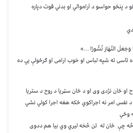
پنځو حواسو د آراموالي او بدني قوت دپاره
تًا وَجَعَلَ النَّهَارَ نُشُورًا …»
ده تاسی ته شپه لباس او خوب ارامی او ګرځولې يي ده
او ځان نژدی وی او د ځان سټریا د روح د ستریا
د نفس امر نه اجراکوي ځکه هغه اجرا کولي نشي
ه وځي
ر څه چې ځان له تن څخه لیري وي بیا هم ددوی