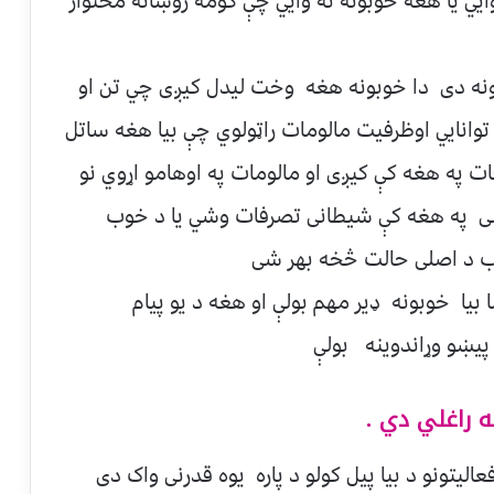
يي یا هغه خوبونه ته وايي چې کومه روښانه محتوار
ونه دی دا خوبونه هغه وخت لیدل کیږی چي تن او
انايي اوظرفیت مالومات راټولوي چې بیا هغه ساتل
 په هغه کې کیږی او مالومات په اوهامو اړوي نو
سی په هغه کې شیطانی تصرفات وشي یا د خوب
 د اصلی حالت څخه بهر شی
 بیا خوبونه ډیر مهم بولې او هغه د یو پيام
 پیښو وړاندوینه بولې
ه راغلي دي .
ليتونو د بيا پيل کولو د پاره یوه قدرنی واک دی