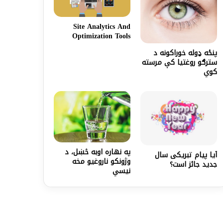
Site Analytics And
Optimization Tools
پنځه ډوله خوراکونه د
سترګو روغتيا کې مرسته
کوي
په نهاره اوبه څښل، د
آیا پیام تبریکی سال
وژونکو ناروغيو مخه
جدید جائز است؟
نیسي