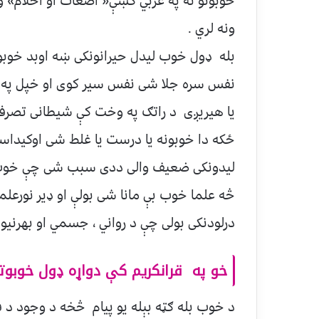
خوبونو ته په عربي کښې« اضغاث او احلام» وا
ونه لري .
بله ډول خوب لیدل حیرانونکی ښه اوبد خوب
نفس سره جلا شی نفس سیر کوی او خپل په تو
یا هیریږی د راتګ په وخت کې شیطانی تصرفات
ځکه دا خوبونه یا درست یا غلط شی اوکیدا
لیدونکی ضعیف والی ددی سبب شی چې خوب
څه علما خوب بې مانا شی بولې او ډیر نورعلما
درلودنکی بولی چې د رواني ، جسمي او بهرنیو
خو په قرانکریم کې دواړه ډول خوبوت
د خوب بله ګټه بېله یو پیام څخه د وجود د فعا