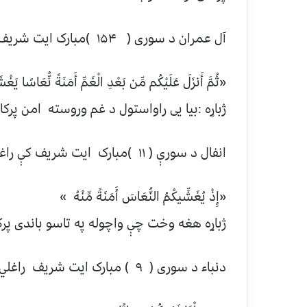
آل عمران د سوری ( ۱۵۴ )مبارک ایت شریف راغلي دي
«ثُمَّ أَنزَلَ عَلَيْكُم مِّن بَعْدِ الْغَمِّ أَمَنَةً نُّعَاسًا 
ژباړه :بیا یی راواستول د غم وروسته امن پرک
انفال د سورې ( ۱۱ )مبارک ایت شریف کې راغلي دي .
«إِذْ يُغَشِّيكُمُ النُّعَاسَ أَمَنَةً مِّنْهُ »
ژباړه هغه وخت چې واچوله په تاسو باندی پ
دنباء د سوری ( ۹ ) مبارک ایت شریف راغلي دی