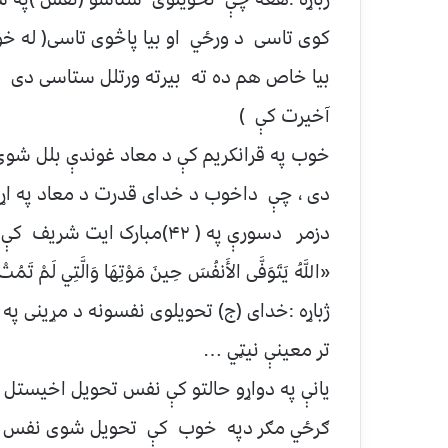
کوی تاسی د ورځي او بیا پاڅوی تاسی( له خو
بیا خاص هم ده ته بیرته ورتلل ستاسی دی بیا
آخیرت کې )
خوب په قرانکریم کې د معاد غوندې بلل شوی 
دی ، چې داخوب د خدای قدرت د معاد په اړ
دزمر دسورې په ( ۴۲)مبارک ایت شریف کې راغلي دی
«اللَّهُ يَتَوَفَّى الأَنفُسَ حِينَ مَوْتِهَا وَالَّتِي لَمْ تَ
ژباړه :خدای (ج) تحویلوی نفسونه د مړینی 
تر معینې نیټي …
یانې په دواړو حالتو کې نفس تحویل اخیستل 
ګرځي مګر دپه خوب کې تحویل شوی نفس په 