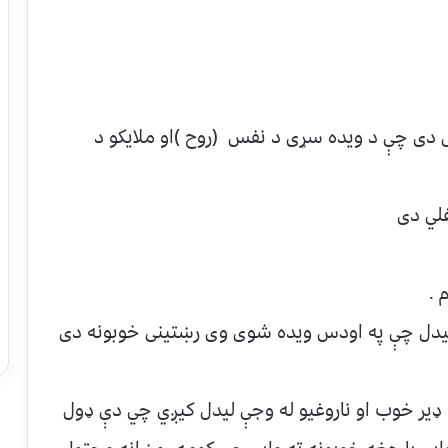
 دی چې د ویده سړی د نفس (روح )او ملایکو د
 .
یدل چې په اودس ویده شوی وی رښتینی خوبونه دی
ډیر خوب او ناروغیو له وجې لیدل کیږي چي دې ډول