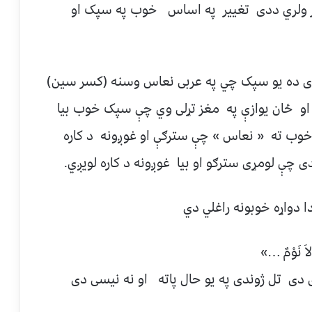
یر ولري ددی تغییر په اساس خوب په سپک او
ی ده یو سپک چي په عربی نعاس وسنه (کسر سین)
 او ځان یوازې په مغز تړلی وي چې سپک خوب بیا
ب ته « نعاس » چې سترګې او غوږونه د کاره
چې لومړی سترګو او بیا غوږونه د کاره لویږي.
 وَلاَ نَوْمٌ …»
دی تل ژوندی په یو حال پاته او نه نیسی دی