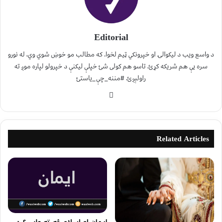
Editorial
د واسع ویب د لیکوالۍ او خپرونکي ټیم لخوا. که مطالب مو خوښ شوي وي، له نورو
سره یې هم شریکه کړئ. تاسو هم کولی شئ خپلې لیکنې د خپرولو لپاره موږ ته
راولېږئ. #مننه_چې_یاستئ
Related Articles