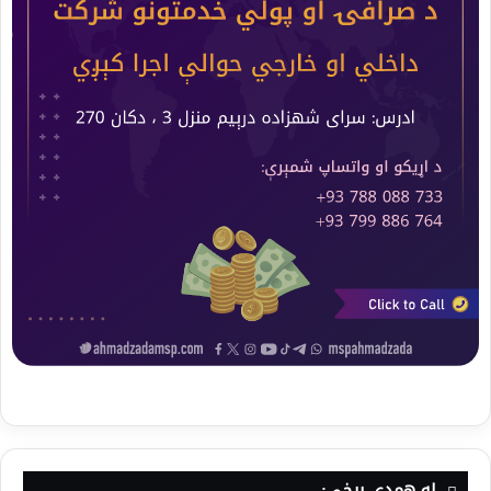
له همدې برخې: