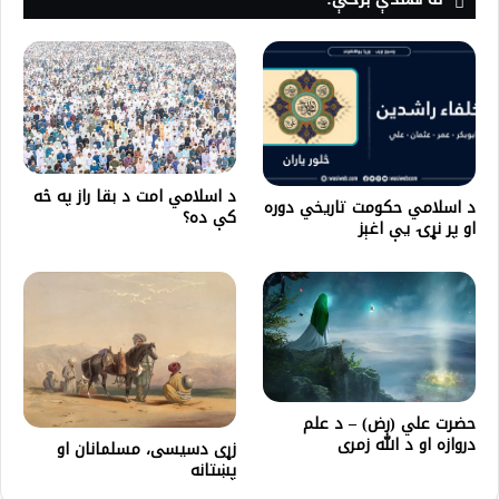
د اسلامي امت د بقا راز په څه
د اسلامي حکومت تاریخي دوره
کې ده؟
او پر نړۍ یې اغېز
حضرت علي (رض) – د علم
دروازه او د الله زمری
زړی دسیسی، مسلمانان او
پښتانه