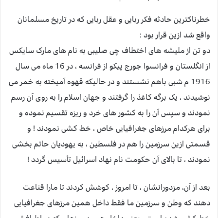
خطرناکترین حادثه فکر ربایی و عقل ربایی که در تاریخ مسلمانان
واقع شد ازین قرار بود :
دو تن از ملیشه های اختطاف چی صلیبی به نام های مارک سایکس
از انگلستان و فرانسوا جورج پیکو از فرانسه ، در 16 ماه می سال
1916 م شبی باهم نشستند و در حالیکه قهوه آمیخته به خمر می
نوشیدند ، یک برگه کاغذ را گرفتند و جهان اسلام را به روی آن رسم
نمودند و سپس آن را به کشور های خرد و ریزه تقسیم نموده و
برای هرکدام مرزهای جغرافیایی خاص ، خط کشی نمودند ! و
قسمتی ازین سرزمین را هم در فلسطین ، به یهودیان حاتم بخشی
نمودند ، تا بالای آن حکومت نام نهاد اسرائیل تأسيس گردد !
بعد از آن، مزدورانشان ، تا امروز ، کوشش کردند تا مارا قناعت
دهند که وطن و سرزمین ما فقط داخل همین مرزهای جغرافیایی