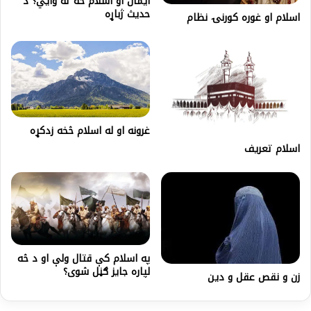
ایمان او اسلام څه ته وايي؟ د
حدیث ژباړه
اسلام او غوره کورنۍ نظام
غرونه او له اسلام څخه زدکړه
اسلام تعریف
په اسلام کې قتال ولې او د څه
لپاره جايز ګڼل شوی؟
زن و نقص عقل و دین