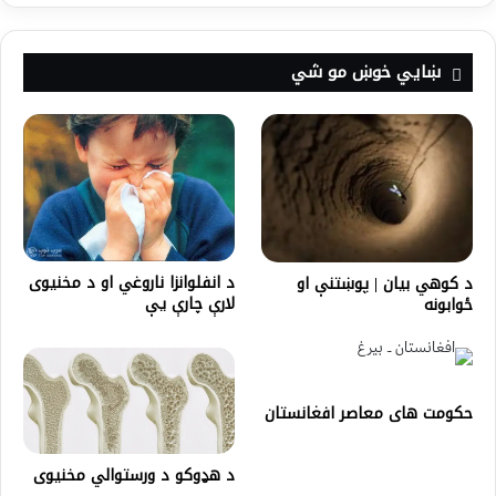
ښايي خوښ مو شي
د انفلوانزا ناروغي او د مخنیوی
د کوهي بيان | پوښتنې او
لارې چارې یې
ځوابونه
حکومت های معاصر افغانستان
د هډوکو د ورستوالي مخنيوی