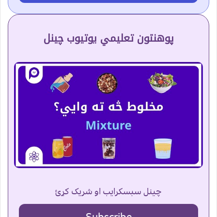
پوهنتون تعلیمي یوتیوب چینل
چینل سبسکرایب او شریک کړئ