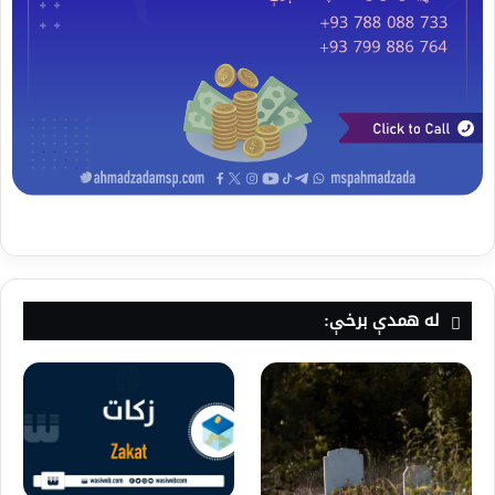
له همدې برخې: