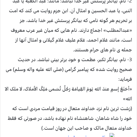
2- نام، بیانگر پرستش غیر خدا نباشد؛ مانند: عبد الکعبه یا عبد
النبی، یا عبد الحسین و امثال آن. ابن جزم روایت می کند که امت
بر تحریم هر گونه نامی که بیانگر پرستش غیر خدا باشد، جز
«عبدالمطلب» اجماع دارند. نام هایی که میان غیر عرب معروف
است، مانند غلام احمد، غلام علیف غلام گیلانی و امثال آنها از
جمله ی نام های حرام هستند.
3- نام، بیانگر تکبر، عظمت و خود برتر بینی نباشد. در حدیث
صحیح روایت شده که پیامبر گرامی (صلی الله علیه واله وسلم) می
فرماید:
«أخنَعُ إسمٍ عندَ الله یَومَ القِیامَةِ رَجُلٌ تُسَمی مَلِکُ الأملاک، لا ملک الا
الله»
(زشت ترین نام نزد خداوند متعال در روز قیامت مردی است که
خود را شاه شاهان، شاهنشاه نام نهاده باشد، در صورتی که فقط
خداوند متعال مالک و صاحب این جهان است.)