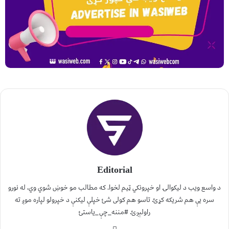
Editorial
د واسع ویب د لیکوالۍ او خپرونکي ټیم لخوا. که مطالب مو خوښ شوي وي، له نورو
سره یې هم شریکه کړئ. تاسو هم کولی شئ خپلې لیکنې د خپرولو لپاره موږ ته
راولېږئ. #مننه_چې_یاستئ