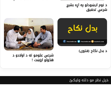
د نوم ايښودلو په اړه بشپړ
شرعي تحقيق
د بدل نکاح (فتوی)
شرعي علومو ته د اولادو د
هڅولو ارزښت !
خپل نظر مو دلته ولیکئ