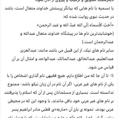
یا تسمیه با نام هایی که بیانگر پرستش خداوند متعال است، باشد
در حدیث نبوی روایت شده که:
«أحَبُ الأسماء اِلَی الله عَبدُ الله و عَبد الرحمن»
(خوشایندترین نام ها در پیشگاه خداوند متعال عبدالله و
عبدالرحمان است.)
سایر نام های نیک، از این قبیل می باشد مانند: عبدالعزیز،
عبدالعلیم، عبدالخالق، عبدالمالک، عبدالواحد و امثال آن بر آن
قیاس می شود.
5- تا آن جا که من اطلاع دارم، هیچ فقیهی نام گذاری اشخاص را با
یکی از نام های غیر عربی- اگر آن نام در آن زبان نیکو باشد- ممنوع
ندانسته است. بسیاری از مسلمانان پس از آن که اسلام را پذیرفتند
بر نام های غیر عربی خود باقی ماندند، با وجود این که در محیطی
عربی بودند. نمونه ی بارز آن «ماریه»ی قطبی مادر ابراهیم پسر
پیامبر گرامی (صلی الله وآله و علیه و سلم) است، که با همان نام