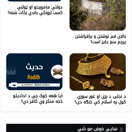
دولتي مامورینو او ټولنې
کسب لرونکې باندي زکات شته؟
بالای قبر نوشتن و برافراشتن
پرچم سبز جایز است؟
ایا هغه څوک چې د احادیثو
د نجلۍ د پزي او غوږ سوري
څخه منکر وي کافر دي؟
کول په اسلام کې څنګه دی؟
ښايي خوښ مو شي