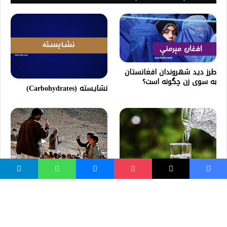
طرز دید شهروندان افغانستان
به سوی زن چگونه است؟
نشایسته (Carbohydrates)
څیړنه: که روغتیا غواړئ باید
زما د وطن ښوونکي
خاصه اندازه اوبه استعمال کړئ