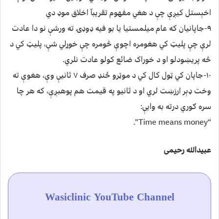
اخېستل کیږې چې د هغي مفهوم تقریباّ اخلاق موډ دي
۹-جاپانیان که عام میلمستیا یا بو فیه ډوډۍ ته ورشې نو دا عادت
لرې چې پلیټ کي هغومره اچوې څومره چې خوړلي شې، پلیټ کي د
څه پریښودلو او د خوراک ضائع کولو عادت نلري.
۱۰-جاپان کي ټول کال کي د موټرو ځنډ صرف ۷ ثانیې وې، هغوې ته
وخت ډېر ارزښت لري او د ثانيو په قیمت هم پوهبږې، که هر چا
سره ګوري درته به وایې:
“Time means money”.
عبیدالله رحیمی
Wasiclinic YouTube Channel