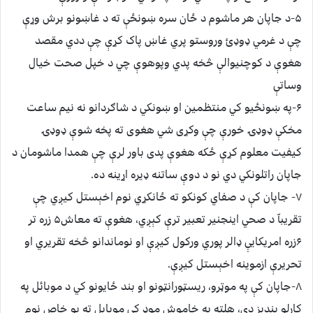
۵-د جاپان هر ماشوم د ځان سره ښونځې ته د غاښونو برش وړې
چې د غرمي ډوډئ وروستو پري غاښ پاک کړې چې ددي مقصد
هغوې د کوچنیوالې څخه پدي وپوهوې چي د خپل صحت خیال
وساتې
۶-په ښونځیو کي منتظمین او ښونکي د شاګردانو نه نیم ساعت
مخکې ډوډۍ خورې چې وکړی شي هغوی ته پخه شوې ډوډۍ
کیفیت معلوم کړې ځکه هغوې پدی باور لرې چې همدا ماشومان د
جاپان راتلونکي دي نو د دوې ساتنه ډیره اړینه ده.
۷- جاپان کې د صفاي کونکو ته ځانکړي نوم اخېستل کیږي چې
تقریباّ د صحي اینجنیر تعبیر ترې کېږي، هغوې ته معاش۵ زره تر
۶زره امریکایې ډالر پوري ورکول کیږې او نوماندانو څخه تقريري او
تحریرې ازموینه اخېستل کیږې.
۸-جاپان کې په موټرو، ریسټورانټونو او بند ځايونو کي د موبائل په
کارلو بندیز دی، هلته په خاموش موډ کي موبایل ته یو خاص نوم