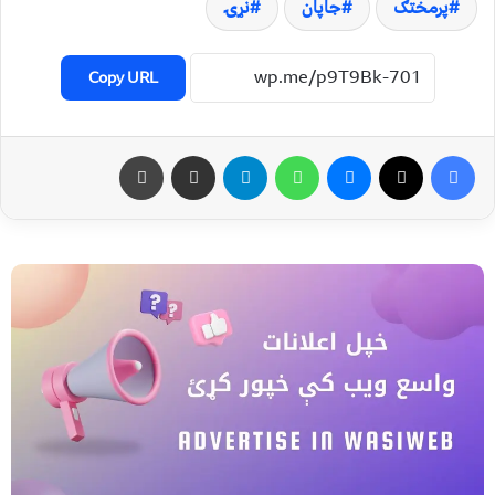
پرمختګ
جاپان
نړۍ
Copy URL