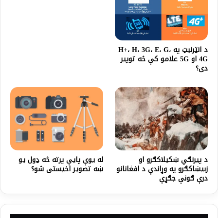
د انټرنیټ په H+، H، 3G، E، G،
4G او 5G علامو کې څه توپیر
دی؟
له يوې پايې پرته څه ډول يو
د پیرنګي ښکیلاکګرو او
ښه تصوير اخيستی شو؟
زبیښاکګرو په وړاندې د افغانانو
درې ګونې جګړې