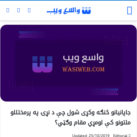
جاپانیانو څنګه وکړی شول چې د نړۍ په پرمختللو
ملتونو کې لومړي مقام وګټي؟
Updated: 25/10/2019
Editorial