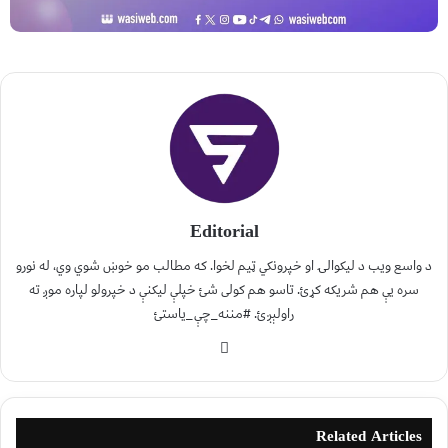
Editorial
د واسع ویب د لیکوالۍ او خپرونکي ټیم لخوا. که مطالب مو خوښ شوي وي، له نورو
سره یې هم شریکه کړئ. تاسو هم کولی شئ خپلې لیکنې د خپرولو لپاره موږ ته
راولېږئ. #مننه_چې_یاستئ
Related Articles