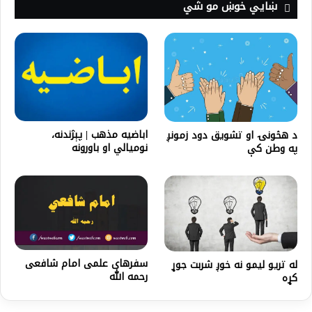
ښايي خوښ مو شي
اباضیه مذهب | پېژندنه،
د هڅونۍ او تشویق دود زمونږ
نومیالي او باورونه
په وطن کې
سفرهای علمی امام شافعی
له تريو ليمو نه خوږ شربت جوړ
رحمه الله
کړه