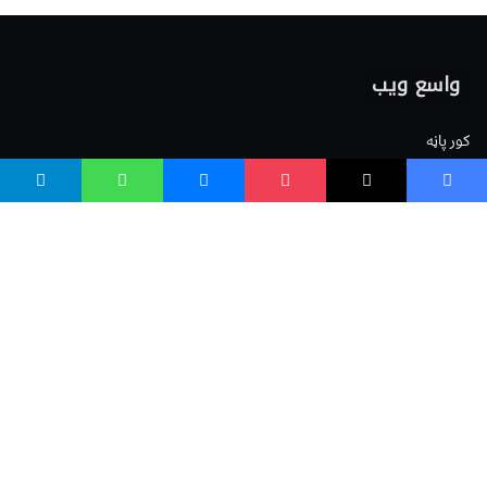
واسع ویب
کور پاڼه
زموږ په اړه
موږ سره اړیکه
مرسته کول
یوتیوب چینلونه
ټولنیزو رسنیو کې
مینو
لیکنه خپرول
اعلان خپرول