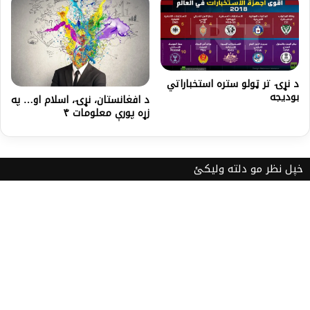
د نړۍ تر ټولو ستره استخباراتي
بوديجه
د افغانستان، نړۍ، اسلام او… په
زړه پورې معلومات ۴
خپل نظر مو دلته ولیکئ