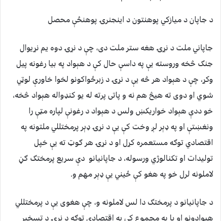
د جاپان د میازکي پوهنتون د اینجنرۍ پوهنځې محصل
جاپاني ملت د نړۍ هغه ستر ملت دی، چې د نړۍ دوه یم نړيوال
جنګ څخه وروسته يې په داسې حال کې د هېواد په بيا رغونه پيل
وکړ، چې د هېواد هر څه يې د نړۍ د زبرځواکونو لخوا خاورې لوټي
شوي او دوی ته هيڅ هم نه و پاتی پرته له يو کنډواله هېواد څخه،
خو ددې هېواد خواريکښ ولس د هېواد د رغونې لپاره مټې را
ونغښتې او په ډېر لږ وخت کې يې د نړۍ ډېر پرمختللي ملتونه په
اقتصادي توګه مستعمره کړل او د نړۍ هر ګوټ ته يې خپل
توليدات او تکنالوژي ورسوله، د جاپانيانو دې سريع پرمختګ ګڼ
لاملونه لرل خو په هغو کې ځيني يې ډېر مهم و.
د جاپانيانو د پرمختګ دا لس لاملونه و، چې هغوی يې د پرمختللي
هېوادونو او يا په مجموع کې په اقتصادي توګه د نړۍ د تسخير