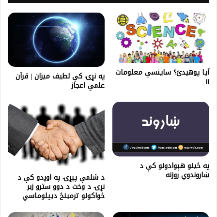
آیا پوهیدئ؟ ساینسي معلومات
په نړۍ کې لطیف میزان | قرآن
۱۱
علمي اعجاز
په ځینو هېوادونو کې د
ښاروندوي روزنه
د شلمې پېړۍ په اوږدو کې د
نړۍ د وخت د دوو سترو زبر
ځواکونو ترمينځ ديپلوماسي