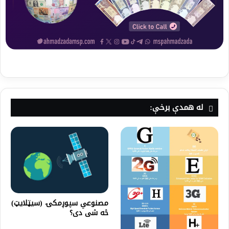
له همدې برخې:
مصنوعي سپوږمکۍ (سیټلایټ)
څه شی دی؟