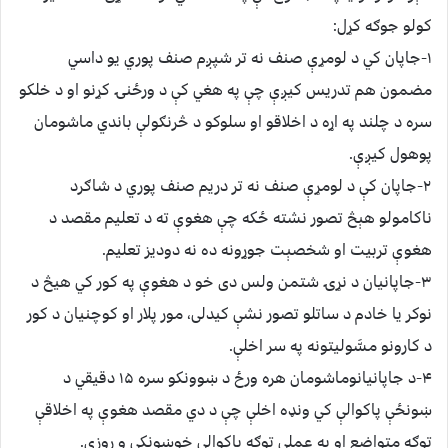
کولو جوګه کړل:
۱-جاپان کي د لومړې صنف نه تر شپږم صنف پوري یو داسي
مضمون هم تدریس کیږې چې په هغي کې د ورځنۍ کړنو او د خلکو
سره د چلند په اړه د اخلاقو او سلوکو د څرنګولې باندي ماشومان
پوهول کیږې.
۲-جاپان کې د لومړې صنف نه تر دریم صنف پوري د شاګرد
ناکامولو هېڅ تصور نشته ځکه چې هغوې ته د تعلیم مقصد د
هغوې تربیت او شخصېت جوړونه ده نه دودیز تعلیم.
۳-جاپانیان د نړۍ شتمن ولس دی خو د هغوې په کور کي هيڅ د
نوکر یا خادم د ساتلو تصور نشې کیدلی، مور پلار او کوچنیان د کور
د کارونو مسَّولیتونه په سر اخلې.
۴-د جاپانیانوماشومان هره ورځ د ښوونکو سره ۱۵ دقیقي د
ښونځې پاکوالې کي ونډه اخلې چې د دي مقصد هغوې په اخلاقې
توګه متواضع او په عملي توګه پاکوالي خوښونکې و روزې.