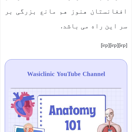
افغانستان هنوز هم مانع بزرگی بر
سر این راه می باشد.
[irp][irp][irp]
Wasiclinic YouTube Channel