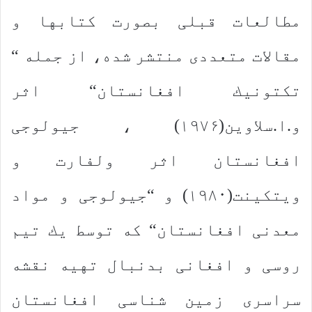
مطالعات قبلی بصورت كتابها و
مقالات متعددی منتشر شده، از جمله “
تكتونیك افغانستان“ اثر
و.ا.سلاوین(۱۹۷۶) ، جیولوجی
افغانستان اثر ولفارت و
ویتكینت(۱۹۸۰) و “جیولوجی و مواد
معدنی افغانستان“ كه توسط یك تیم
روسی و افغانی بدنبال تهیه نقشه
سراسری زمین شناسی افغانستان