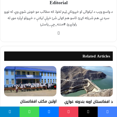
Editorial
د واسع ویب د لیکوالۍ او خپرونکي ټیم لخوا. که مطالب مو خوښ شوي وي، له نورو
سره یې هم شریکه کړئ. تاسو هم کولی شئ خپلې لیکنې د خپرولو لپاره موږ ته
راولېږئ. #مننه_چې_یاستئ
Related Articles
اولين مکتب افغانستان
د افغانستان اوبه بندونه غواړي