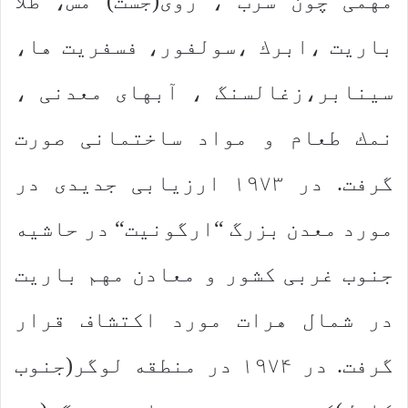
مهمی چون سرب ، روی(جست) مس، طلا
باریت ،ابرك ،سولفور، فسفریت ها،
سینابر،زغالسنگ ، آبهای معدنی ،
نمك طعام و مواد ساختمانی صورت
گرفت. در ۱۹۷۳ ارزیابی جدیدی در
مورد معدن بزرگ “ارگونیت“ در حاشیه
جنوب غربی كشور و معادن مهم باریت
در شمال هرات مورد اكتشاف قرار
گرفت. در ۱۹۷۴ در منطقه لوگر(جنوب