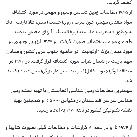
كشف گردید.
از ۱۹۶۵ مطالعات زمین شناسی وسیع و مهمی در مورد اكتشاف
مواد معدنی مهمی چون سرب ، روی(جست) مس، طلا باریت ،ابرك
،سولفور، فسفریت ها، سینابر،زغالسنگ ، آبهای معدنی ، نمك
طعام و مواد ساختمانی صورت گرفت. در ۱۹۷۳ ارزیابی جدیدی در
مورد معدن بزرگ “ارگونیت“ در حاشیه جنوب غربی كشور و معادن
مهم باریت در شمال هرات مورد اكتشاف قرار گرفت. در ۱۹۷۴ در
منطقه لوگر(جنوب كابل)كمر بند مس دار بزرگی(مس عینك) كشف
شد.
مهمترین مطالعات زمین شناسی افغانستان با تهیه نقشه زمین
شناسی سراسر افغانستان در مقیاس ۵۰۰۰۰۰ :۱ و همچنین تهیه
نقشه تكتونیكی كشور در دهه ۱۹۷۰ به انجام رسید.
از ۱۹۷۶ تا اوایل دهه ۸۰ گزارشات و مطالعات قبلی بصورت كتابها و