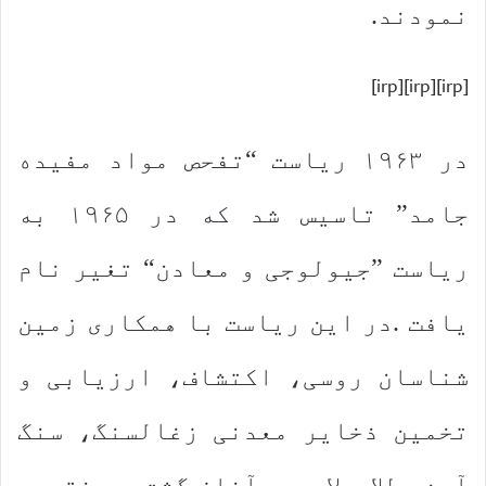
نمودند.
[irp][irp][irp]
در ۱۹۶۳ ریاست “تفحص مواد مفیده
جامد” تاسیس شد كه در ۱۹۶۵ به
ریاست ”جیولوجی و معادن“ تغیر نام
یافت .در این ریاست با همكاری زمین
شناسان روسی، اكتشاف، ارزیابی و
تخمین ذخایر معدنی زغالسنگ، سنگ
آهن، طلا و لاجورد آغاز گشت. در نتیجه