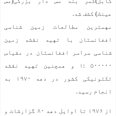
كابل)كمر بند مس دار بزرگی(مس
عینك) كشف شد.
مهمترین مطالعات زمین شناسی
افغانستان با تهیه نقشه زمین
شناسی سراسر افغانستان در مقیاس
۵۰۰۰۰۰ :۱ و همچنین تهیه نقشه
تكتونیكی كشور در دهه ۱۹۷۰ به
انجام رسید.
از ۱۹۷۶ تا اوایل دهه ۸۰ گزارشات و