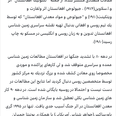
مقالات متعددی منتشر شده، از جمله “ تكتونیك افغانستان“ اثر
و.ا.سلاوین(۱۹۷۶) ، جیولوجی افغانستان اثر ولفارت و
ویتكینت(۱۹۸۰) و “جیولوجی و مواد معدنی افغانستان“ كه توسط
یك تیم روسی و افغانی بدنبال تهیه نقشه سراسری زمین شناسی
افغانستان تدوین و به زبان روسی و انگلیسی در مسكو به چاپ
رسید(۱۹۸۰).
در دهه ۸۰ با تشدید جنگها در افغانستان مطالعات زمین شناسی
عمده و سراسری متوقف شد و لی كارهای پراكنده و موردی
مخصوصا روی معادن كشف شده و بزرگ نزدیك به مركز كشور
توسط متخصصین روسی دنبال گردید اما نتایج این مطالعات در
دست نیست و احتمالا در روسیه بایگانی شده است. در دهه ۹۰ كار
های زمین شناسی بكلی تعطیل شد و ساز مان زمین شناسی و
معدن افغانستان در اثر جنگ آسیب جدی یافت. تنها در ۱۹۹۵ گری
باورساكس(جواهر شناس آمریكایی) با همكاری بونیتا چمبرلن