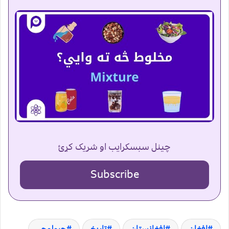
چینل سبسکرایب او شریک کړئ
Subscribe
افغان
افغانستان
تاریخ
جیولوجی