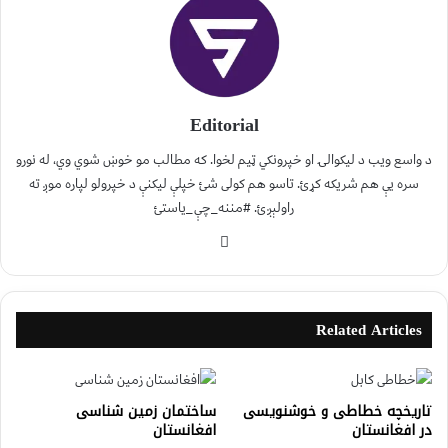
Editorial
د واسع ویب د لیکوالۍ او خپرونکي ټیم لخوا. که مطالب مو خوښ شوي وي، له نورو
سره یې هم شریکه کړئ. تاسو هم کولی شئ خپلې لیکنې د خپرولو لپاره موږ ته
راولېږئ. #مننه_چې_یاستئ
Related Articles
تاريخچه خطاطی و خوشنویسی
ساختمان زمین شناسی
در افغانستان
افغانستان