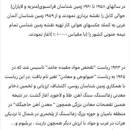
در سالهای ۱۹۵۸ تا ۱۹۶۱ زمین شناسان فرانسوی(منزیه و لاپاران)
حوالی كابل را نقشه برداری نمودند و از ۱۹۵۹ زمین شناسان آلمان
غربی به كمك عكسهای هوایی كار تهیه نقشه زمین شناسی تمام
نیمه جنوبی كشور را (با مقیاس ۱۰۰۰۰۰۰ :۱ )آغاز نمودند.
در ۱۹۶۳ ریاست “تفحص مواد مفیده جامد” تاسیس شد كه در
۱۹۶۵ به ریاست ”جیولوجی و معادن“ تغیر نام یافت .در این ریاست
با همكاری زمین شناسان روسی، اكتشاف، ارزیابی و تخمین ذخایر
معدنی زغالسنگ، سنگ آهن، طلا و لاجورد آغاز گشت. در نتیجه
همین تفصحات معادن بزرگی همچون “ معدن آهن حاجیگك“ در
منطقه بامیان و حوزه بزرگ زغالسنگ از پلخمری در شمال تا نزدیكی
هرات در غرب و مواد با ارزش دیگر همچون باریت ، بریلیوم و…