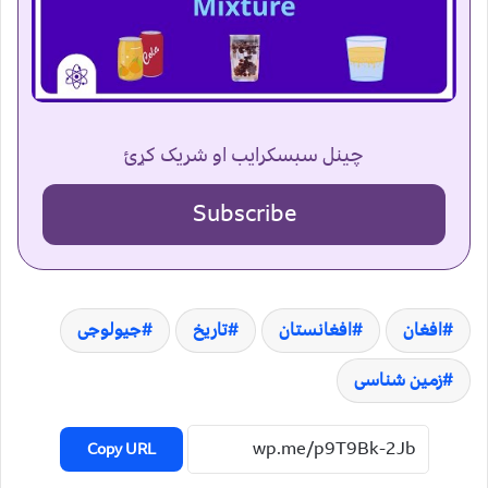
چینل سبسکرایب او شریک کړئ
Subscribe
افغان
افغانستان
تاریخ
جیولوجی
زمین شناسی
Copy URL