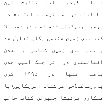
دنبال گردید اما نتایج این
مطالعات در دست نیست و احتمالا در
روسیه بایگانی شده است. در دهه ۹۰
كار های زمین شناسی بكلی تعطیل شد
و ساز مان زمین شناسی و معدن
افغانستان در اثر جنگ آسیب جدی
یافت. تنها در ۱۹۹۵ گری
باورساكس(جواهر شناس آمریكایی) با
همكاری بونیتا چمبرلن كتاب جالب