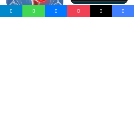
در گذر تا از تو در گذرند!
په څوکۍ ډېر کیناستل او د
(خاطره)
کولمو سرطان
واسع ویب
کور پاڼه
زموږ په اړه
موږ سره اړیکه
مرسته کول
یوتیوب چینلونه
ټولنیزو رسنیو کې