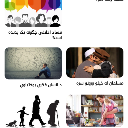
فساد اخلاقی چگونه یک پدیده
است؟
مسلمان له خپلو وروڼو سره
د انسان فکري بوختیاوې