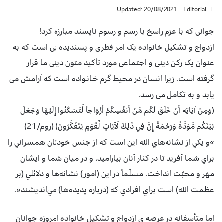
Updated: 20/08/2021
Editorial
جوانی که با عزم راسخ با رسم و رسوم ناپسند مبارزه کرد!
ازدواج و تشکیل خانواده یک امر فطری و پسندیده یی است که به
عنوان یک رکن دینی و اجتماعی مورد تأکید متون دینی ما قرار
گرفته است. زیرا انسان در محیط گرم خـانـواده است که آرامش می
یابد و به تکامل می رسد.
(وَمِنْ آيَاتِهِ أَنْ خَلَقَ لَكُم مِّنْ أَنفُسِكُمْ أَزْوَاجاً لِّتَسْكُنُوا إِلَيْهَا وَجَعَلَ
بَيْنَكُم مَّوَدَّةً وَرَحْمَةً إِنَّ فِي ذَلِكَ لَآيَاتٍ لِّقَوْمٍ يَتَفَكَّرُونَ) (روم/21)
»و يكي از نشانه‌هاي الله اين است كه از جنس خودتان همسراني را
براي شما آفريد تا در كنار آنان بياراميد، و در ميان شما و ايشان
مهر و محبّت انداخت. مسلّماً در اين (امور) نشانه‌ها و دلائلي (بر
عظمت الله) است براي افرادي كه (درباره پديده‌ها) مي‌انديشند«.‏
اما متأسفانه در عرصه ی ازدواج و تشکیل خانواده امروزه جوانان