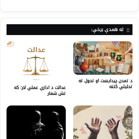
له همدې برخې:
د تمدن پیدایښت او تحول ته
تحلیلي کتنه
عدالت د ادارې عملي لار؛ که
تش شعار