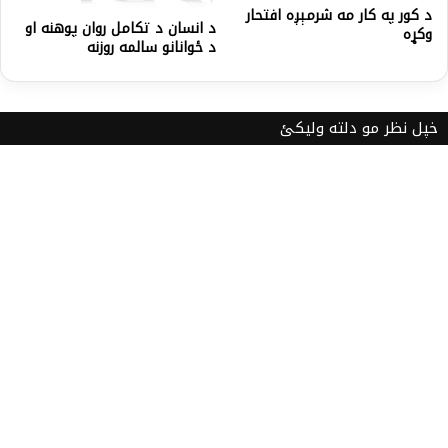
د کور په کار مه شرمېږه افتحار
د انسان د تکامل روان پوهنه او
وکړه
د ځوانانو سالمه روزنه
خپل نظر مو دلته ولیکئ