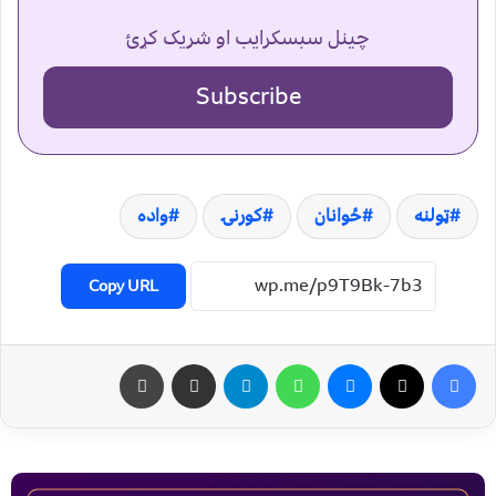
چینل سبسکرایب او شریک کړئ
Subscribe
ټولنه
ځوانان
کورنۍ
واده
Copy URL