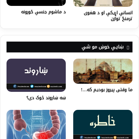
د ماشوم جنسي ځورونه
انساني اړیکې او د هغوی
ترمنځ توازن
ښايي خوښ مو شي
ما وقتی پیروز بودیم که…!
ښه ښاروند څوک دی؟