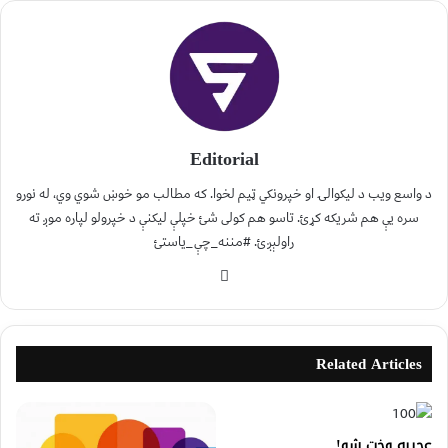
Editorial
د واسع ویب د لیکوالۍ او خپرونکي ټیم لخوا. که مطالب مو خوښ شوي وي، له نورو
سره یې هم شریکه کړئ. تاسو هم کولی شئ خپلې لیکنې د خپرولو لپاره موږ ته
راولېږئ. #مننه_چې_یاستئ
Related Articles
عجيبه وخت شو!