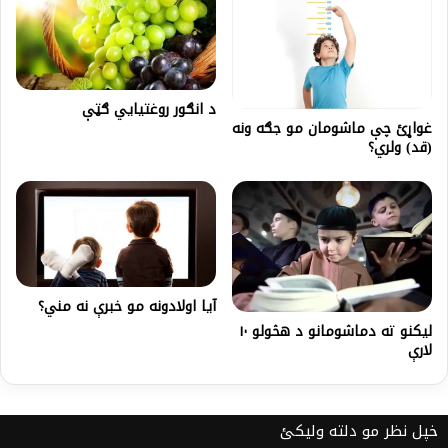
د انګور روغتیايي ګټې
غواړئ چې ماشومان مو جګه ونه
(قد) ولري؟
آيا اولادونه مو خبرې نه مني؟
لیکنو ته دماشومانو د هڅولو ۱۰
لارې
خپل نظر مو دلته ولیکئ