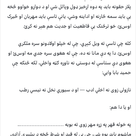
پلار حقونه بايد په دوه اړخیز ډول وپالل شي او د دواړو خواوو څخه
يې بايد سمه څارنه او اداينه وشي، یانې تاسې بايد مهربان او ځيرک
اوسﺉ، خو ترڅنګ یې قاطعيت او جديت هم هېر نه کړﺉ.
کله چې تاسې ته ويل کېږي، چې له خپلو اولادونو سره ملګري
اوسﺉ، دا په دې مانا نه ده، چې له هغوی سره جدي مه اوسﺉ او
هغوی دې ستاسې له دوستۍ نه ناوړه ګټه واخلي، لکه څنګه چې
حميد بابا وايي:
نازولی زوی نه اخلي ادب — او د سيوري نخل نه نيسي رطب
او یا دا هم:
په خوله قهر په زړه مهر زوی ته بويه ………………………..
ماشوم بايد پوه شي، چې بې له قيد او شرط څخه د بشپړې آزادۍ