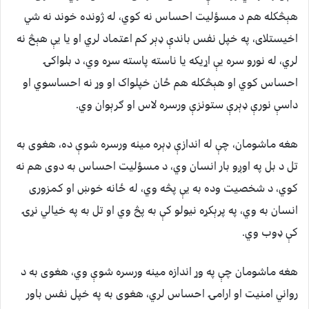
هېڅکله هم د مسؤليت احساس نه کوي، له ژونده خوند نه شي
اخیستلای، په خپل نفس باندې ډېر کم اعتماد لري او يا یې هېڅ نه
لري، له نورو سره یې اړيکه يا ناسته پاسته سړه وي، د بلواکۍ
احساس کوي او هېڅکله هم ځان خپلواک او وړ نه احساسوي او
داسې نورې ډېرې ستونزې ورسره لاس او ګرېوان وي.
هغه ماشومان، چې له اندازې ډېره مینه ورسره شوې ده، هغوی به
تل د بل په اوږو بار انسان وي، د مسؤليت احساس به دوی هم نه
کوي، د شخصيت وده به یې پڅه وي، له ځانه خوښ او کمزوری
انسان به وي، په پرېکړه نيولو کې به پڅ وي او تل به په خيالي نړۍ
کې ډوب وي.
هغه ماشومان چې په وړ اندازه مينه ورسره شوې وي، هغوی به د
رواني امنيت او ارامۍ احساس لري، هغوی به په خپل نفس باور