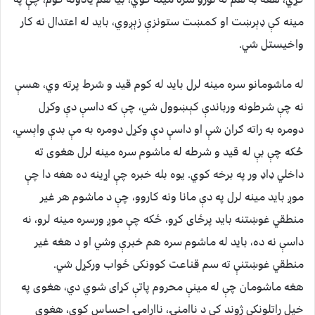
مينه کې ډېرښت او کمښت ستونزې زېږوي، بايد له اعتدال نه کار
واخیستل شي.
له ماشومانو سره مينه لرل بايد له کوم قيد و شرط پرته وي، هسې
نه چې شرطونه ورباندې کېښوول شي، چې که داسې دې وکړل
دومره به راته ګران شې او داسې دې وکړل دومره به مې بدې واېسي،
ځکه چې بې له قيد و شرطه له ماشوم سره مینه لرل هغوی ته
داخلي ډاډ ور په برخه کوي. يوه بله خبره چې اړينه ده هغه دا چې
موږ بايد مينه لرل په دې مانا ونه کاروو، چې د ماشوم هر غير
منطقي غوښتنه بايد پرځای کړو، ځکه چې موږ ورسره مينه لرو، نه
داسې نه ده، بايد له ماشوم سره هم خبرې وشي او د هغه غير
منطقي غوښتنې ته سم قناعت کوونکی ځواب ورکړل شي.
هغه ماشومان چې له مينې محروم پاتې کړای شوي دي، هغوی په
خپل راتلونکي ژوند کې د ناامنۍ، ناارامۍ احساس کوي، هغوی