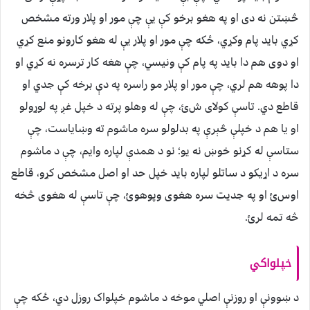
څښتن نه دی او په هغو برخو کې یې چې مور او پلار ورته مشخص
کړي بايد پام وکړي، ځکه چې مور او پلار یې له هغو کارونو منع کړي
او دوی هم دا بايد په پام کې ونيسي، چې هغه کار ترسره نه کړي او
دا پوهه هم لري، چې مور او پلار مو راسره په دې برخه کې جدي او
قاطع دي. تاسې کولای شﺉ، چې له وهلو پرته د خپل غږ په لوړولو
او يا هم د خپلې څېرې په بدلولو سره ماشوم ته وښاياست، چې
ستاسې له کړنو خوښ نه يو؛ نو د همدې لپاره وايم، چې د ماشوم
سره د اړيکو د ساتلو لپاره بايد خپل حد او اصل مشخص کړو، قاطع
اوسﺉ او په جديت سره هغوی وپوهوﺉ، چې تاسې له هغوی څخه
څه تمه لرﺉ.
خپلواکي
د ښوونې او روزنې اصلي موخه د ماشوم خپلواک روزل دي، ځکه چې