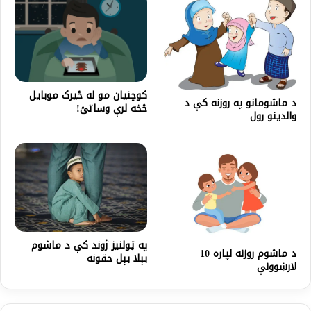
کوچنیان مو له ځیرک موبایل
د ماشومانو په روزنه کې د
څخه لرې وساتئ!
والدینو رول
په ټولنيز ژوند کې د ماشوم
د ماشوم روزنه لپاره 10
بېلا بېل حقونه
لارښوونې