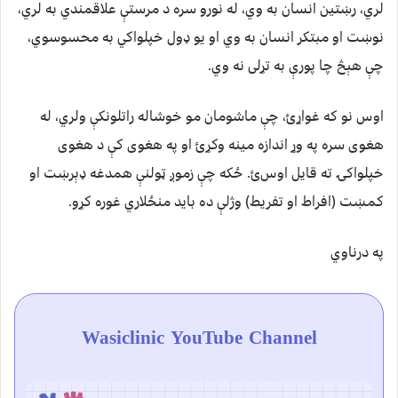
لري، رښتين انسان به وي، له نورو سره د مرستې علاقمندي به لري،
نوښت او مبتکر انسان به وي او يو ډول خپلواکي به محسوسوي،
چې هېڅ چا پورې به تړلی نه وي.
اوس نو که غواړﺉ، چې ماشومان مو خوشاله راتلونکې ولري، له
هغوی سره په وړ اندازه مينه وکړﺉ او په هغوی کې د هغوی
خپلواکۍ ته قايل اوسﺉ. ځکه چې زموږ ټولنې همدغه ډېرښت او
کمښت (افراط او تفريط) وژلې ده بايد منځلاري غوره کړو.
په درناوي
Wasiclinic YouTube Channel