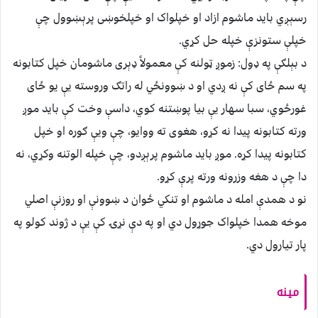
رسېږي بايد ماشوم ازاد او خپلواک او خپلخوښی پرېښوول چې
خپلې ستونزې خپله حل کړي.
د بېلګې په ډول: زموږ ټولنه کې معمولاً ډېری ماشومان خپل کتابونه
په سم ځای کې نه ږدي او د ښوونځي له راتګ وروسته یې یو ځای
غورځوي، سبا سهار یې بیا پوښتنه کوي، داسې وخت کې باید موږ
ورته کتابونه پيدا نه کړو، هغوی ته ووايو، چې ويې ګوره او خپل
کتابونه پيدا کړه. موږ بايد ماشوم پرېږدو، چې خپله الوتنه وکړي، نه
دا چې د هغه وزرونه ورته پرې کړو.
نو د همدې امله د ماشوم او تنکي ځوان د ښوونې او روزنې اصلي
موخه همدا خپلواک جوړول دي او په دې نړۍ کې یې د ژوند کولو په
پار تيارول دي.
مينه