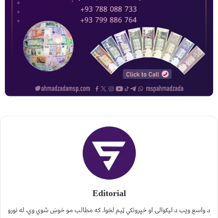
Editorial
د واسع ویب د لیکوالۍ او خپرونکي ټیم لخوا. که مطالب مو خوښ شوي وي، له نورو