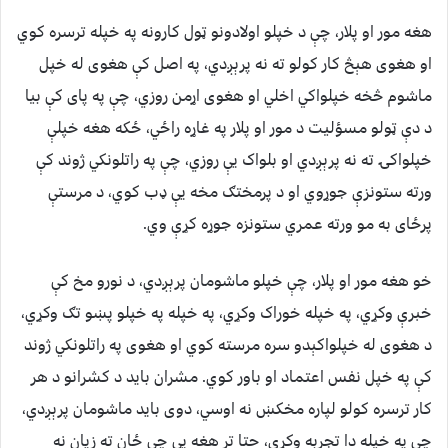
هغه مور او پلار، چې د خپلو اولادونو ټول کارونه په خپله ترسره کوي
او هغوی هېڅ کار کولو ته نه پرېږدي، په اصل کې هغوی له خپل
ماشوم څخه خپلواکي اخلي او هغوی اړمن روزي، چې په پای کې بیا
د دې ټولو مسؤليت د مور او پلار په غاړه راځي، ځکه هغه خپلې
خپلواکۍ ته نه پرېږدي او بلواک یې روزي، چې په راتلونکي ژوند کې
ورته ستونزې جوړوي او د پرمختګ مخه یې ډب کوي، د مرستې
پرځای به مو ورته عمري ستونزه جوړه کړې وي.
خو هغه مور او پلار، چې خپلو ماشومان پرېږدي، د نورو مخ کې
خبرې وکړي، په خپله خوراک وکړي، په خپله په خپلو پښو تګ وکړي،
د هغوی له خپلواکېدو سره مرسته کوي او هغوی په راتلونکي ژوند
کې په خپل نفس اعتماد او باور کوي. مشران بايد د کشرانو د هر
کار ترسره کولو لپاره مخکښ نه اوسي، دوی بايد ماشومان پرېږدي،
چې په خپله دا تجربه وکړي، حتا تر هغه یې چې ځان ته زيان نه