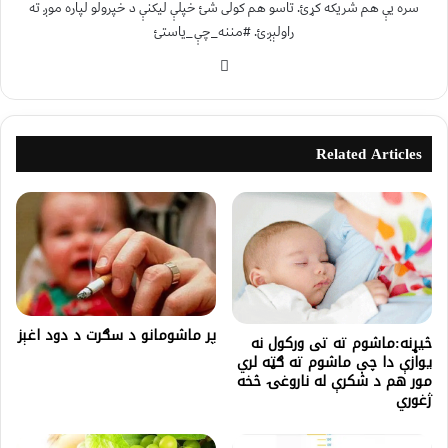
سره یې هم شریکه کړئ. تاسو هم کولی شئ خپلې لیکنې د خپرولو لپاره موږ ته
راولېږئ. #مننه_چې_یاستئ
Related Articles
پر ماشومانو د سګرت د دود اغېز
څیړنه:ماشوم ته تی ورکول نه
یوازې دا چې ماشوم ته ګټه لري
مور هم د شکرې له ناروغۍ څخه
ژغوري