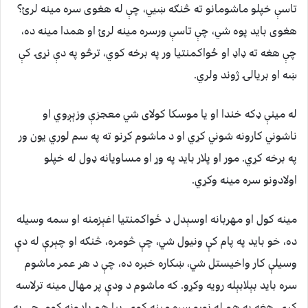
تاسې خپلو ماشومانو ته څنګه ښيي، چې له هغوی سره مينه لرﺉ؟
هغوی بايد پوه شي، چې تاسې ورسره مينه لرﺉ او همدا مينه ده،
چې هغه ته ډاډ او ځواکمنتيا ور په برخه کوي، ترڅو په دې نړۍ کې
ښه او بريالۍ ژوند ولري.
له مينې ډکه خندا او يا موسکا کولای شي معجزې وزېږوي او
ناشوني کارونه شوني کړي او د ماشوم کړنو ته په سم لوري يون ور
په برخه کړي. مور او پلار بايد په وړ او مساويانه ډول له خپلو
اولادونو سره مينه وکړي.
مينه کول او مهربانه اوسېدل د ځواکمنتيا اغېزمنه او سمه وسيله
ده، خو بايد په پام کې ونيول شي، چې څومره، څنګه او چېرې له دې
وسيلې کار واخیستل شي، ښکاره خبره ده، چې د هر عمر ماشوم
سره بايد بېلابېله رويه وکړو. که ماشوم د ودې پر مهال مينه ترلاسه
کړي، هغه به هم له نورو سره مينه کوي، بيا هم يادونه کوم، چې په