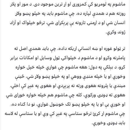
ماشوم په لومړيو کې کمزوری او اړ ترين موجود دی. د مور او پلار
روزنه هم د همدې لپاره ده، چې ماشوم بايد په خپلو پښو ولاړ
انسان شي او د اړمنۍ تارونه يې پرېکړای شي، ترڅو خپلواک او آزاد
ژوند وکړي.
تر ټولو غوره او ښه انساني اړيکه داده، چې بايد همدې اصل ته
پاملرنه وکړو او د ماشوم د خپلواکۍ ټول وسایل او امکانات برابر
کړو، د بېلګې په دول: هغه ماشوم چې غواړي خپله خپل خواړه
وخوري او يا خپله منډې ووهي او په خپلو پښو ولاړ شي، ځينې
ميندې يا پلرونه هغوی ورته نه پرېږدي او هغوی په غېږ کې اخلي،
هغوی ته ډوډۍ ورکوي، کله چې ماشوم هم خپله خواړه خوړای شي
او خوري یې او يا په خپلو پښو تګ خوښول غواړي، نو دا ګناه ده،
چې ماشوم اړ کړﺉ ترڅو ستاسې په غېږ کې وي او يا ستاسې له لاسه
بايد ډوډۍ وخوري.