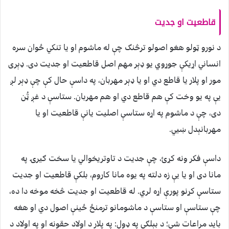
قاطعيت او جديت
د نورو ټولو هغو اصولو ترڅنګ چې له ماشوم او يا تنکي ځوان سره
انساني اړيکې جوړوي يو ډېر مهم اصل قاطعيت او جديت دی. ډېری
مور او پلار يا قاطع دي او یا ډېر مهربان، په داسې حال کې چې ډېر لږ
يې په يو وخت کې هم قاطع دي او هم مهربان. ستاسې د غږ ټُن
دی، چې د ماشوم په اړه ستاسې اصليت يانې قاطعيت او یا
مهربانېدل ښيي.
داسې فکر ونه کړﺉ، چې جديت د تاوتريخوالي يا سخت ګيرۍ په
مانا دی او يا یې زه دلته په يوه مانا کاروم، بلکې قاطعيت او جديت
ستاسې کړنو پورې اړه لري. له قاطعيت او جديت څخه موخه دا ده،
چې ستاسې او ستاسې د ماشومانو ترمنځ ځينې اصول دي او هغه
باید مراعات شي؛ د بېلګې په ډول: په پلار د اولاد حقونه او په اولاد د