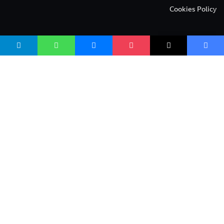
Cookies Policy
صافی بنسټ
صافی بنسټ Safi Foundation
واسع صافی wasisafi.com
واسع ویب wasiweb.com
واسع کلینیک wasiclinic.com
پوهنتون pohantoon.org