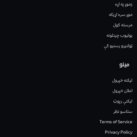
زموږ په اړه
موږ سره اړیکه
مرسته کول
یوتیوب چینلونه
ټولنیزو رسنیو کې
مینو
لیکنه خپرول
اعلان خپرول
لیکنې رپوټ
ستاسو نظر
Terms of Service
Privacy Policy