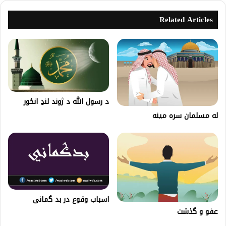
Related Articles
د رسول الله د ژوند لنډ انځور
له مسلمان سره مینه
اسباب وقوع در بد گمانی
عفو و گذشت