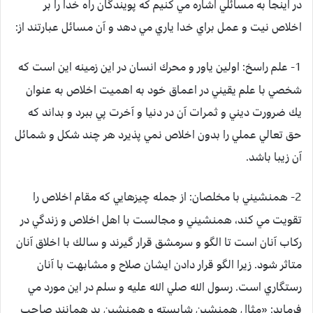
در اينجا به مسائلي اشاره مي كنيم كه پويندگان راه خدا را بر
اخلاص نيت و عمل براي خدا ياري مي دهد و آن مسائل عبارتند از:
1- علم راسخ:
اولين ياور و محرك انسان در اين زمينه اين است كه
شخصي با علم يقيني در اعماق خود به اهميت اخلاص به عنوان
يك ضرورت ديني و ثمرات آن در دنيا و آخرت پي ببرد و بداند كه
حق تعالي عملي را بدون اخلاص نمي پذيرد هر چند شكل و شمائل
آن زيبا باشد.
2- همنشيني با مخلصان:
از جمله چيزهايي كه مقام اخلاص را
تقويت مي كند، همنشيني و مجالست با اهل اخلاص و زندگي در
ركاب آنان است تا الگو و سرمشق قرار گيرند و سالك با اخلاق آنان
متاثر شود. زيرا الگو قرار دادن ايشان صلاح و مشابهت با آنان
رستگاري است. رسول الله صلي الله عليه و سلم در اين مورد مي
فرمايد: «مثال همنشين شايسته و همنشين بد همانند صاحب