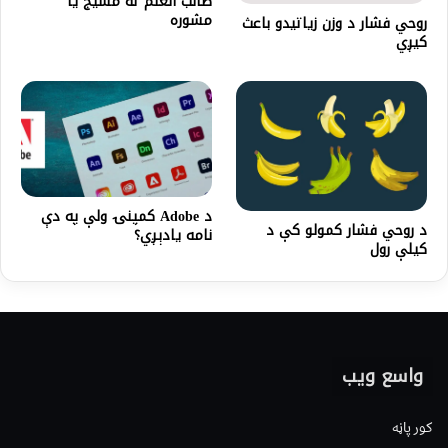
طالب العلم ته مسيج یا
مشوره
روحي فشار د وزن زياتيدو باعث
کيږي
د Adobe کمپنۍ ولې په دې
د روحي فشار کمولو کې د
نامه يادېږي؟
کیلې رول
واسع ویب
کور پاڼه