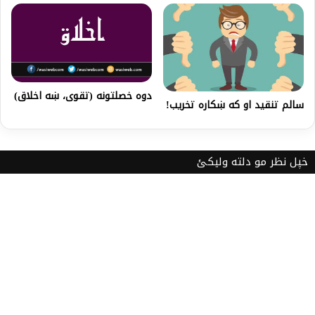
دوه خصلتونه (تقوی، ښه اخلاق)
سالم تنقید او که ښکاره تخریب!
خپل نظر مو دلته ولیکئ