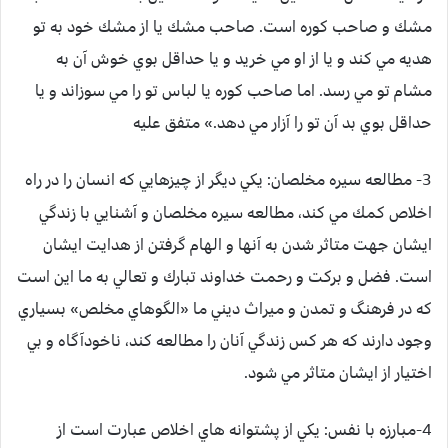
مشك و صاحب كوره است. صاحب مشك يا از مشك خود به تو
هديه مي كند و يا از او مي خريد و يا حداقل بوي خوش آن به
مشام تو مي رسد. اما صاحب كوره يا لباس تو را مي سوزاند و يا
حداقل بوي بد آن تو را آزار مي دهد.» متفق عليه
3- مطالعه سيره مخلصان:
يكي ديگر از چيزهايي كه انسان را در راه
اخلاص كمك مي كند، مطالعه سيره مخلصان و آشنايي با زندگي
ايشان جهت متاثر شدن به آنها و الهام گرفتن از هدايت ايشان
است. فضل و بركت و رحمت خداوند تبارك و تعالي به ما اين است
كه در فرهنگ و تمدن و ميراث ديني ما «الگوهاي مخلص» بسياري
وجود دارند كه هر كس زندگي آنان را مطالعه كند، ناخودآگاه و بي
اختيار از ايشان متاثر مي شود.
4-مبارزه با نفس:
يكي از پشتوانه هاي اخلاص عبارت است از