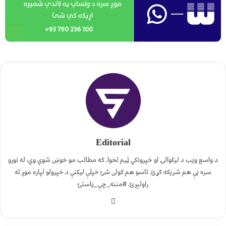
Editorial
د واسع ویب د لیکوالۍ او خپرونکي ټیم لخوا. که مطالب مو خوښ شوي وي، له نورو
سره یې هم شریکه کړئ. تاسو هم کولی شئ خپلې لیکنې د خپرولو لپاره موږ ته
راولېږئ. #مننه_چې_یاستئ