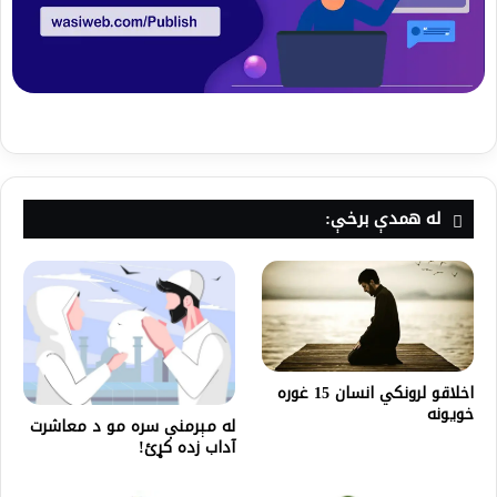
له همدې برخې:
اخلاقو لرونکي انسان 15 غوره
خویونه
له مېرمنې سره مو د معاشرت
آداب زده کړئ!