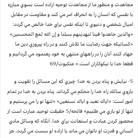
مجاهدت و منظور ما از مجاهدت توجيه اراده است بسوي مبارزه
با نفسي كه انسان را به انحراف امر مي كند و مقاومت در مقابل
اميال شخصي و دنيوي تا اينكه نفس براي خدا خالص مي گردد:
«والذين جاهدوا فينا لنهدينهم سبلنا و إن الله لمع المحسنين»
«كسانيكه جهت رضايت ما تلاش كنند و در راه پيروزي دين ما
جهاد كنند آنان را در راههاي منتهي به خود رهنمود مي گردانيم و
قطعا خدا با نيكوكاران است.» عنكبوت/69
5- نيايش و پناه بردن به خدا:
چيزي كه اين مسائل را تقويت و
بازوي سالك راه خدا را محكم مي گرداند، پناه بردن به خدا در تمام
امور است: «اياك نعبد و اياك نستعين» «تنها تو را مي پرستيم و
تنها از تو ياري مي طلبيم» فاتحه/5 حقيقت توحيد عبارت است از
محصور كردن عبادت و استعانت براي خدا. آنگاه كه وسائل مادي
انساني و قدرت او ناتوان مي ماند يا اراده او سست مي گردد، جز