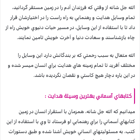
الله جل شانه از وقتي كه فرزندان آدم را در زمين مستقر گردانيد،
تمام وسايل هدايت و رهنمايي به راه راست را در اختيارشان قرار
داد تا با استفاده از اين وسايل، در مسير حيات دنيوي خويش راه از
چاه بازشناسند و سعادت دنيا و آخرت خويش تامين نمايند.
الله متعال به سبب رحمتي كه بر بندگانش دارد اين وسايل را
مختلف آفريد تا تمام زمينه هاي هدايت براي انسان ميسر شده و
در اين باره دچار هيچ كاستي و نقصان نگرديده باشد.
كتابهاي آسماني بهترين وسيلة هدايت :
ميدانيم كه الله جل شانه، همزمان با استقرار انسان در زمين
كتابهاي آسماني را براي رهنمايي او فرستاد تا وي با استفاده از اين
كتب، به مسئوليتهاي انساني خويش آشنا شده و طبق دستورات