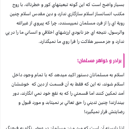
بسيار واضح است كه اين گونه تبعيتهاي كور و خطرناك، با روح
مكتب انسانساز اسلام سازگاري ندارد و دين مقدس اسلام چنين
روية اي را از فرد مسلمان نميپسندد، چرا كه پيروي از غيرالله
والرسول، نتيجه اي جز نابودي ارزشهاي اخلاقي و انساني ما را در پي
ندارد و جز مسير هلاكت را فرا روي ما نميگذارد.
برادر و خواهر مسلمان!
اسلام به مسلمانان دستور اكيد ميدهد كه با تمام وجود داخل
اسلام شوند، نه اين كه فقط به آن قسمت از دين كه خوششان
آمد تمكين كنند اما قسمتي را كه به نفع خود نمي انگارند، دور
بيندازند! چنين تديني را حق تعالي بر نميتابد و مورد قبول و
رضايتش قرار نميگيرد!
لذا بايسته آن است كه مرد و زن مسلمان در عوض نگاه به فرهنگ