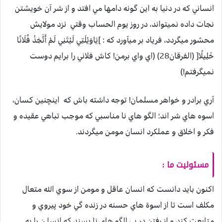
انساني كه در دنيا به اين گونه دامها مي افتد و از شر آن خويشتن
نجات داده نميتواند، در روز يوم الحساب وقتي نزد مولايش
محشور ميگردد، فرياد بر ميآورد كه : ]يَاوَيْلَتِي لَيْتَنِي لَمْ أَتَّخِذْ فُلَانًا
خَلِيلًا[ (الفرقان28) (اي واي برمن! كاش فلاني را برايم دوست
نميگرفتم!)
آري برادر و خواهر مسلمان! توجه داشته باش كه اينچنين كسان،
اسوه هاي شر اند؛ الگو هاي نا مناسبي كه موجب تباهي عقيده و
فكر و اخلاق و عملكرد انسان مومن ميگردند.
مسئوليت ما :
اكنون بايد دانست كه انسان عاقل و مومن از سوي الله متعال
مكلف است تا از اسوة هاي حسنه در زنده گي خود پيروي و
متابعت كند و از رفتن در پي الگو هاي نا پسند كه انسا ن را به