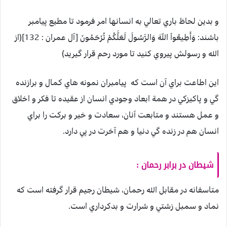
و بدين لحاظ باري تعالي به انسانها امر فرمود تا مطيع پيامبر
باشند: وَأَطِيعُواْ اللّهَ وَالرَّسُولَ لَعَلَّكُمْ تُرْحَمُونَ [آل عمران : 132](از
الله و رسولش پيروي كنيد تا مورد رحم قرار گيريد)
اين اطاعت براي آن است كه پيامبران نمونه هاي كمال و برازنده
گي و پاكيزكي در همة ابعاد وجودي انسان از عقيده تا فكر و اخلاق
و عمل هستند و متابعت آنان، سعادت و خير و بركت را براي
انسان هم در زنده گي دنيا و هم آخرت در پي دارد.
شيطان در برابر رحمان :
متاسفانه در مقابل الله رحمان، شيطان رجيم قرار گرفته است كه
نماد و سمبل زشتي و شرارت و بدكرداري است.