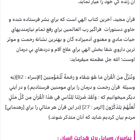
آن زنده گي خود را عيار نمايد.
قرآن مجيد، آخرين كتاب الهي است كه براي بشر فرستاده شده و
حاوي دستورات فراگير رب العالمين براي رفع تمام نيازمنديهاي
حيات مادي و معنوي آدميزاده گان و بهترين نشانة رحمت و موثر
ترين داروي شفا بخش الهي براي علاج آلام و دردهاي بي درمان
اوست؛ الله جل عظمته ميفرمايد:
وَنُنَزِّلُ مِنَ الْقُرْآنِ مَا هُوَ شِفَاء وَ رَحْمَةٌ لِّلْمُؤْمِنِينَ [الإسراء : 82](به
وسيلة قرآن رحمت و درمان را براي مومنين فرستاديم.) و در آيتي
ديگر ميخوانيم كه : وَلَقَدْ ضَرَبْنَا لِلنَّاسِ فِي هَذَا الْقُرْآنِ مِن كُلِّ مَثَلٍ
لَّعَلَّهُمْ يَتَذَكَّرُونَ [الزمر : 27] (در اين قرآن هر مثالي را براي [رهنمايي]
مردم بيان كرديم شايد كه آنان متذكر شوند.)
پيامبران وسايل برتر هدايت انسان :