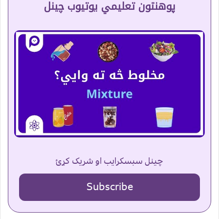
پوهنتون تعلیمي یوتیوب چینل
چینل سبسکرایب او شریک کړئ
Subscribe