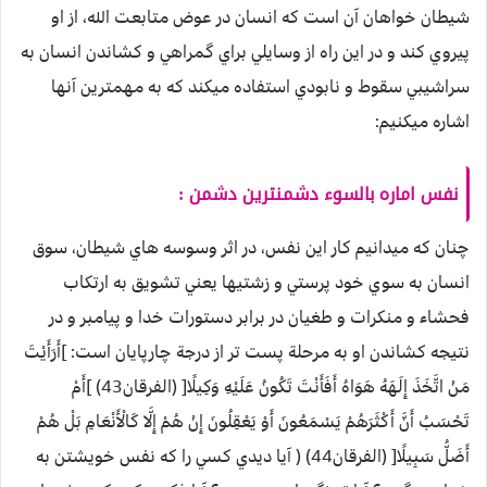
شيطان خواهان آن است كه انسان در عوض متابعت الله، از او
پيروي كند و در اين راه از وسايلي براي گمراهي و كشاندن انسان به
سراشيبي سقوط و نابودي استفاده ميكند كه به مهمترين آنها
اشاره ميكنيم:
نفس اماره بالسوء دشمنترين دشمن :
چنان كه ميدانيم كار اين نفس، در اثر وسوسه هاي شيطان، سوق
انسان به سوي خود پرستي و زشتيها يعني تشويق به ارتكاب
فحشاء و منكرات و طغيان در برابر دستورات خدا و پيامبر و در
نتيجه كشاندن او به مرحلة پست تر از درجة چارپايان است: ]أَرَأَيْتَ
مَنْ اتَّخَذَ إِلَهَهُ هَوَاهُ أَفَأَنْتَ تَكُونُ عَلَيْهِ وَكِيلًا[ (الفرقان43) ]أَمْ
تَحْسَبُ أَنَّ أَكْثَرَهُمْ يَسْمَعُونَ أَوْ يَعْقِلُونَ إِنْ هُمْ إِلَّا كَالْأَنْعَامِ بَلْ هُمْ
أَضَلُّ سَبِيلًا[ (الفرقان44) ( آيا ديدي كسي را كه نفس خويشتن به