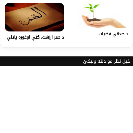
د صدقې فضیلت
د صبر ارزښت، ګټې اوغوره پایلې
خپل نظر مو دلته ولیکئ