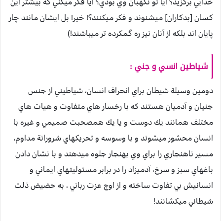
خدايي برگزيد؟ آيا تو نگهبان وي بودي؟ آيا فكر ميكني كه بيشتر اين
كسان [بدكاران] ميشنوند و فكر ميكنند؟! خير! بل ايشان مانند چار
پايان اند بلكه از آنان نيز ره گمكرده تر ميباشند!)
شياطين انسي و جني :
دومين وسيلة شيطان براي انحراف انسان، شياطيني از جنس
جنيان و آدميان هستند كه با رخسار هاي متفاوت و هيات هاي
مختلف همانند يك دوست و يا يك همصحبت صميمي و غيره با
انسان محشور ميشوند و با وسوسه و تحريكهاي شرورانة مداوم،
مسير ناهنجاري را براي وي بهنجار جلوه ميدهند و با نشان دادن
باغهاي سبز و سرخ، آدميزاد را در برابر مسئوليتهاي ايماني و
انسانيش بي تفاوت ساخته و از اوج عزت رباني ، به حضيض ذلت
شيطاني ميكشانند!