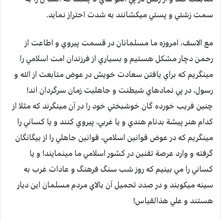
سمت زشتي و پستي ميكشانند به شدت احتراز نمايد.
مع الاسف، امروزه ما مسلمانان در قسمت پيروي و اطاعت از
رحمن دچار مشكل هستيم و بسياري از فرزندان امت اسلامي را
مينگريم كه براي يافتن سعادت خويش در عوض متابعت از الله و
رسول، در پي نمادهاي شيطنت و جاهليت زمان سرگردان اند!
چنين فريب خورده گان خوشبختي خود را در آن مينگرند كه مثلا از
كدام هنر پيشة بدنام هندي و يا غربي، پيروي كنند و يا كساني را
مينگريم كه در عوض قوانين اسلامي، قوانين جاهلي را از بيگانگان
گرفته و وارد عرصة تقنين در كشور اسلامي ما مينمايند! و يا
كساني را مي بينيم كه روز شب سنگ فرهنگ و عادات غرب به
سينه ميكوبند و در صدد تحميل آن بالاي مردم مسلمان اين ديار
هستند و علي هذالقياس!