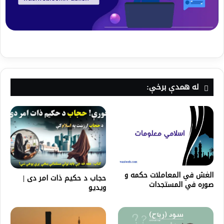
له همدې برخې:
الغش في المعاملات حكمه و
حجاب د حکیم ذات امر دی |
صوره في المستجدات
ویدیو