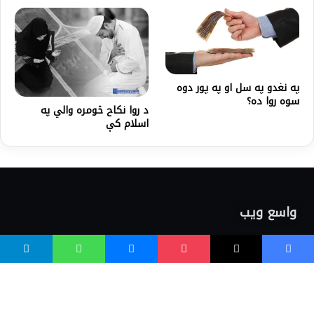
په نغدو په سل او په پور دوه
سوه روا ده؟
د روا نکاح څومره والي په
اسلام کې
واسع ویب
کور پاڼه
زموږ په اړه
موږ سره اړیکه