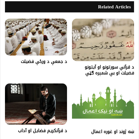
Related Articles
د جمعې د ورځې فضيلت
د قرآني سورتونو او آيتونو
فضيلت او بې شمېره ګټي
د قرآنکريم فضایل او آداب
ښه ژوند او غوره اعمال