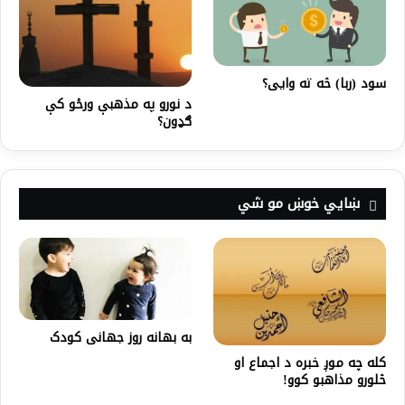
سود (ربا) څه ته وایی؟
د نورو په مذهبې ورځو کې
ګډون؟
ښايي خوښ مو شي
به بهانه روز جهانی کودک
کله چه موږ خبره د اجماع او
څلورو مذاهبو کوو!