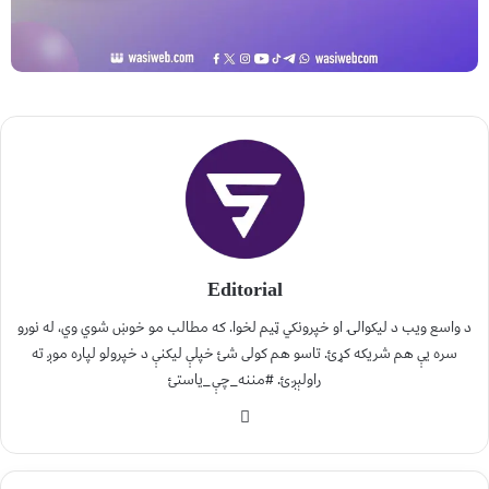
Editorial
د واسع ویب د لیکوالۍ او خپرونکي ټیم لخوا. که مطالب مو خوښ شوي وي، له نورو
سره یې هم شریکه کړئ. تاسو هم کولی شئ خپلې لیکنې د خپرولو لپاره موږ ته
راولېږئ. #مننه_چې_یاستئ