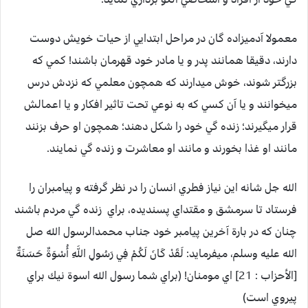
معمولا آدميزاده گان در مراحل ابتدايي از حيات خويش دوست
دارند، دقيقا همانند پدر و يا مادر خود قهرمان باشند! كمي كه
بزرگتر شوند، خوش ميدارند كه همچون معلمي كه نزدش درس
ميخوانند و يا آن كسي كه به نوعي تحت تاثير افكار و يا اعمالش
قرار ميگيرند؛ زنده گي خود را شكل دهند؛ همچون او حرف بزنند
مانند او غذا بخورند و مانند او معاشرت و زنده گي نمايند.
الله جل شانه اين نياز فطري انسان را در نظر گرفته و پيامبران را
فرستاد تا سرمشق و مقتداي پسنديده، براي زنده گي مردم باشند
چنان كه در بارة آخرين پيامبر خود جناب محمدالرسول الله صل
الله عليه وسلم، ميفرمايد: لَقَدْ كَانَ لَكُمْ فِي رَسُولِ اللَّهِ أُسْوَةٌ حَسَنَةٌ
[الأحزاب : 21] اي مومنان! (براي شما رسول الله اسوة نيك براي
پيروي است)