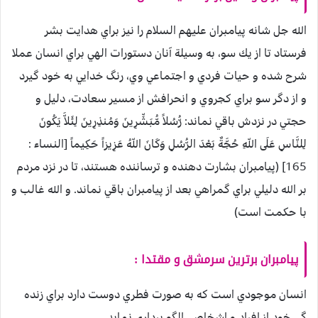
الله جل شانه پيامبران عليهم السلام را نيز براي هدايت بشر
فرستاد تا از يك سو، به وسيلة آنان دستورات الهي براي انسان عملا
شرح شده و حيات فردي و اجتماعي وي، رنگ خدايي به خود گيرد
و از دگر سو براي كجروي و انحرافش از مسير سعادت، دليل و
حجتي در نزدش باقي نماند: رُّسُلاً مُّبَشِّرِينَ وَمُنذِرِينَ لِئَلاَّ يَكُونَ
لِلنَّاسِ عَلَى اللّهِ حُجَّةٌ بَعْدَ الرُّسُلِ وَكَانَ اللّهُ عَزِيزاً حَكِيماً [النساء :
165] (پيامبران بشارت دهنده و ترساننده هستند، تا در نزد مردم
بر الله دليلي براي گمراهي بعد از پيامبران باقي نماند. و الله غالب و
با حكمت است)
پيامبران برترين سرمشق و مقتدا :
انسان موجودي است كه به صورت فطري دوست دارد براي زنده
گي خود از افراد و اشخاصي الگو برداري نمايد.