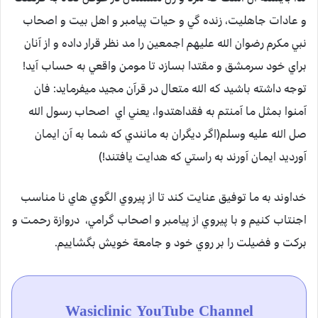
و عادات جاهليت، زنده گي و حيات پيامبر و اهل بيت و اصحاب
نبي مكرم رضوان الله عليهم اجمعين را مد نظر قرار داده و از آنان
براي خود سرمشق و مقتدا بسازد تا مومن واقعي به حساب آيد!
توجه داشته باشيد كه الله متعال در قرآن مجيد ميفرمايد: فان
آمنوا بمثل ما آمنتم به فقداهتدوا، يعني اي اصحاب رسول الله
صل الله عليه وسلم(اگر ديگران به مانندي كه شما به آن ايمان
آورديد ايمان آورند به راستي كه هدايت يافتند!)
خداوند به ما توفيق عنايت كند تا از پيروي الگوي هاي نا مناسب
اجنتاب كنيم و با پيروي از پيامبر و اصحاب گرامي، دروازة رحمت و
بركت و فضيلت را بر روي خود و جامعة خويش بگشاييم.
Wasiclinic YouTube Channel