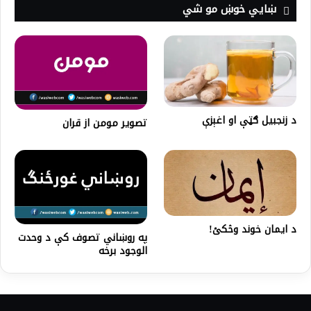
ښايي خوښ مو شي
د زنجبیل ګټې او اغېزې
تصوير مومن از قران
د ایمان خوند وڅکئ!
په روښاني تصوف کې د وحدت
الوجود برخه