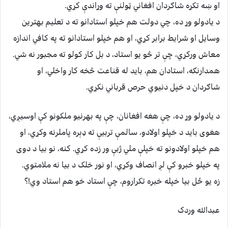
او ښه تکړه شاګردان افغاني ټولنې ته وړاندې کړي.
د یادولو وړ ده، چي دولت هم خپلو استادانو ته د تعلیم بهترین
وسایل او شرایط برابر کړي، او هم خپلو استادانو ته په کافي اندازه
معاش ورکړي، چې تر څو یو استاد، د بل کار کولو ته مجبور نه شي.
همدارنګه، استادان هم، باید له قناعت څخه کار واخلي، او
شاګردان د خپل دنیوي حرص قرباني نکړي.
د یادولو وړ ده، چې هغه افغانان، چې په بهرنیو ملکونو کې اوسیږي،
هغوی باید د خپلو اولادو، سالمې تربیې ته ډېره پاملرنه وکړي، او
هم خپلو اولادونو ته خپلې ملي ژبې ور زده کړي. کنه، نو بیا د دوی
په خپلو خبرو کې لږ انصاف وکړي، او نور خلک د بیا نه ملامتوي.
زه یو ځل بیا خپله خبره تکراروم، چې استاد خو هم استاد وي!؟
عبدالله وردک