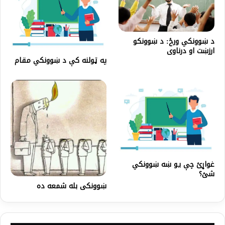
د ښوونکي ورځ: د ښوونکو
ارزښت او درناوی
په ټولنه کې د ښوونکي مقام
غواړئ چې یو ښه ښوونکي
شئ؟
ښوونکی بله شمعه ده