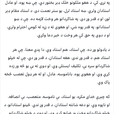
په نړۍ کې، د هغو ملکونو خلک ډېر بختور دي، چې ښه پوه، او عادل
استادان ولري. ښه استاد لرل، یو ستر نعمت دی. د استاد مقام ډېر
لوړ، او د قدر وړ دی. په شاګردانو هر وخت لازمه ده، چې د ښو
استادانو، په قدر پوه شي، او هغوی ته د زړه له کومي احترام ولري،
او د دوی په حق کې هر وخت د خیر دعا وکړي.
د یادولو وړ ده، چې استاد، هم استاد وي. دا پدې معنا، چې هر
استاد هم، د قدر وړ ندی. هغه استادان، د قدر وړ دي، چې له خپلو
شاګردانو سره یې، تکلیف ایستلی وي، او دوی ته یې یو څه ور زده
کړي وي، او هغوی پوه، باناموسه، عادل، او له هر ډول تعصب څخه
پاک وي.
که چېرې خدای مکړه، یو استاد، بې ناموسه، متعصب، بې انصافه،
او ناپوه وي، نو دغه شانته استادان، د قدر وړ ندي. ځینو استادانو، د
خپلو شاګردانو وخت ور ضایع کړی وي، او دوی د خپلو شاګردانو