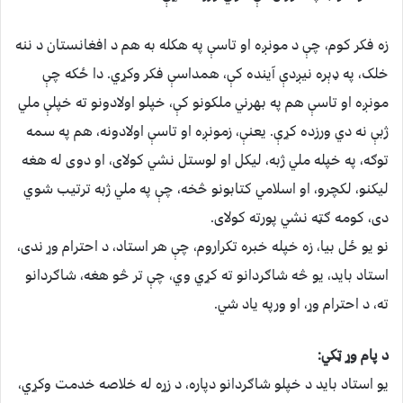
زه فکر کوم، چې د مونږه او تاسې په هکله به هم د افغانستان د ننه
خلک، په ډېره نیږدې آینده کې، همداسې فکر وکړي. دا ځکه چې
مونږه او تاسې هم په بهرني ملکونو کې، خپلو اولادونو ته خپلې ملي
ژبې نه دي ورزده کړې. یعنې، زمونږه او تاسې اولادونه، هم په سمه
توګه، په خپله ملي ژبه، لیکل او لوستل نشي کولای، او دوی له هغه
لیکنو، لکچرو، او اسلامي کتابونو څخه، چې په ملي ژبه ترتیب شوي
دى، کومه ګټه نشي پورته کولای.
نو یو ځل بیا، زه خپله خبره تکراروم، چې هر استاد، د احترام وړ ندی،
استاد باید، یو څه شاګردانو ته کړي وي، چې تر څو هغه، شاګردانو
ته، د احترام وړ، او ورپه یاد شي.
د پام وړ ټکي:
یو استاد باید د خپلو شاګردانو دپاره، د زړه له خلاصه خدمت وکړي،