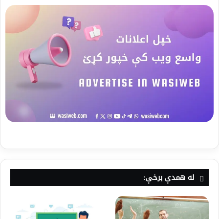
له همدې برخې: