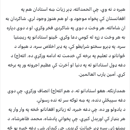
هېره د نه وي، چې الحمدالله، ډېر زیات ښه استادان هم په
افغانستان کې پخواه موجود و، او هم هنوز وجود لري. شاګردان به
ان شاءالله، هر وخت د دوی په شاګردۍ فخر وکړي، او د دوی دپاره
به هر وخت د زړه له کومي دعا وکړي. ځینو استادانو په ریښتیا
سره، په ډېرو سختو شرایطو کې، په ډېر اخلاص سره، د هېواد د
ځوانانو د تعلیم په برخه کې خدمت ته ادامه ورکړې ده. الله(ج) د
دغه ډول استادانو ته په دنیا او آخرت کې عظیم اجرونه ور په برخه
کړي. آمین یارب العالمین.
همدارنګه، هغو استادانو ته، د هم الله(ج) انصاف ورکړي، چې دوی
دغه سپېڅلې دنده، په ښه توګه سر ته نده رسولې.
د یادولو وړ ده، چې دغه خبره، له زیاترو افغانانو څخه په وار وار په
هر بنډار کې اورېدل کیږي، چې پخواني پادشاه، محمد ظاهرشاه، د
پښتو ژبې سره ډېر خیانت کړیدی، چې کېدای شي، دغه خبره یو څه