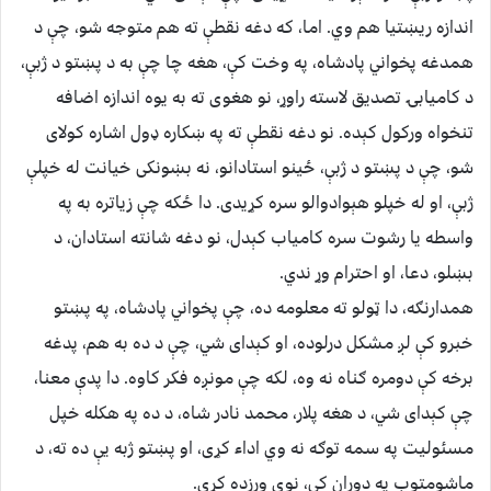
اندازه ریښتیا هم وي. اما، که دغه نقطې ته هم متوجه شو، چې د
همدغه پخواني پادشاه، په وخت کې، هغه چا چې به د پښتو د ژبې،
د کامیابۍ تصدیق لاسته راوړ، نو هغوی ته به یوه اندازه اضافه
تنخواه ورکول کېده. نو دغه نقطې ته په ښکاره ډول اشاره کولای
شو، چې د پښتو د ژبې، ځینو استادانو، نه بښونکی خیانت له خپلې
ژبې، او له خپلو هېوادوالو سره کړیدی. دا ځکه چې زیاتره به په
واسطه یا رشوت سره کامیاب کېدل، نو دغه شانته استادان، د
بښلو، دعا، او احترام وړ ندي.
همدارنګه، دا ټولو ته معلومه ده، چې پخواني پادشاه، په پښتو
خبرو کې لږ مشکل درلوده، او کېدای شي، چې د ده به هم، پدغه
برخه کې دومره ګناه نه وه، لکه چې مونږه فکر کاوه. دا پدې معنا،
چې کېدای شي، د هغه پلار، محمد نادر شاه، د ده په هکله خپل
مسىٔولیت په سمه توګه نه وي اداء کړی، او پښتو ژبه یې ده ته، د
ماشومتوب په دوران کې، نوي ورزده کړې.