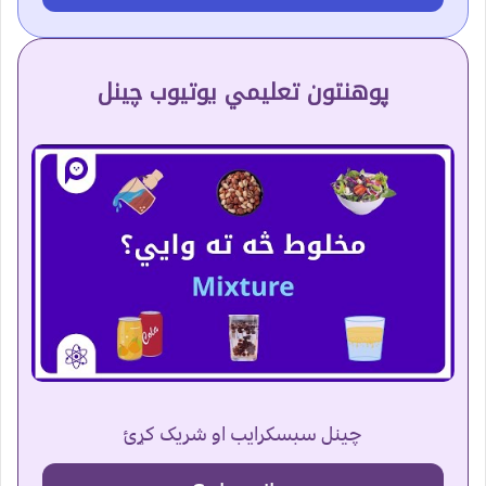
پوهنتون تعلیمي یوتیوب چینل
چینل سبسکرایب او شریک کړئ