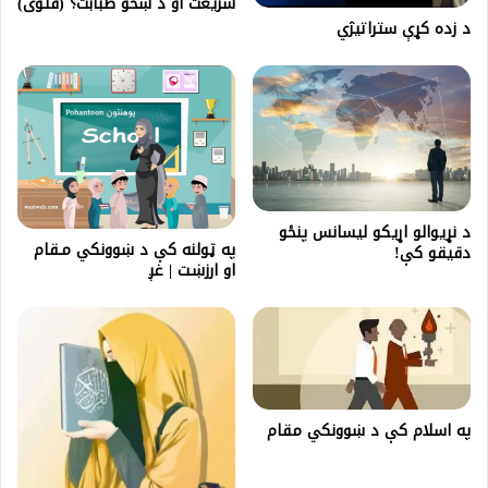
شریعت او د ښځو طبابت؟ (فتوى)
د زده کړې ستراتیژي
د نړیوالو اړیکو لیسانس پنځو
په ټولنه کې د ښوونکي مـقام
دقیقو کې!
او ارزښـت | غږ
په اسلام كې د ښوونكي مقام