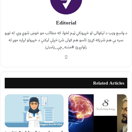
Editorial
د واسع ویب د لیکوالۍ او خپرونکي ټیم لخوا. که مطالب مو خوښ شوي وي، له نورو
سره یې هم شریکه کړئ. تاسو هم کولی شئ خپلې لیکنې د خپرولو لپاره موږ ته
راولېږئ. #مننه_چې_یاستئ
Related Articles