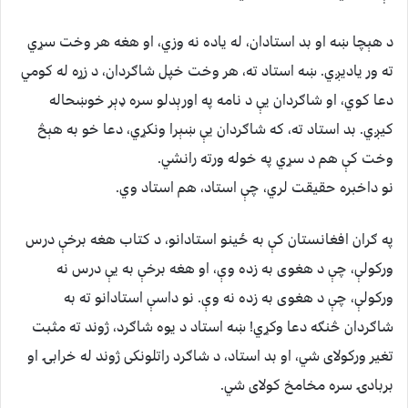
د هېچا ښه او بد استادان، له یاده نه وزي، او هغه هر وخت سړي
ته ور یادیږي. ښه استاد ته، هر وخت خپل شاګردان، د زړه له کومي
دعا کوي، او شاګردان یې د نامه په اورېدلو سره ډېر خوښحاله
کیږي. بد استاد ته، که شاګردان یې ښېرا ونکړي، دعا خو به هېڅ
وخت کې هم د سړي په خوله ورته رانشي.
نو داخبره حقیقت لري، چې استاد، هم استاد وي.
په ګران افغانستان کې به ځینو استادانو، د کتاب هغه برخې درس
ورکولې، چې د هغوی به زده وې، او هغه برخې به یې درس نه
ورکولې، چې د هغوی به زده نه وې. نو داسې استادانو ته به
شاګردان څنګه دعا وکړي! ښه استاد د یوه شاګرد، ژوند ته مثبت
تغیر ورکولای شي، او بد استاد، د شاګرد راتلونکی ژوند له خرابۍ او
بربادۍ سره مخامخ کولای شي.