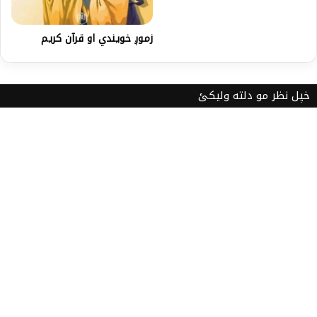
زموږ خویندي او قرآن كريم
خپل نظر مو دلته ولیکئ