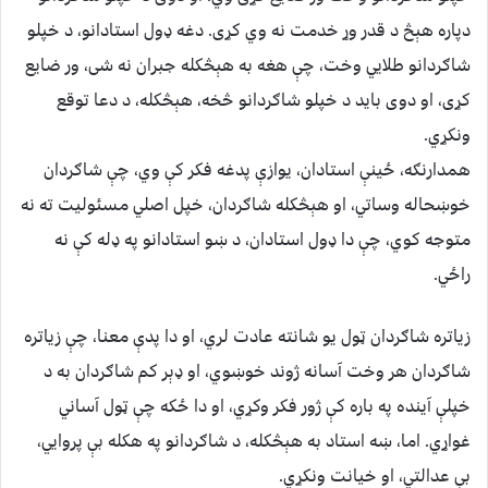
دپاره هېڅ د قدر وړ خدمت نه وي کړی. دغه ډول استادانو، د خپلو
شاګردانو طلایي وخت، چې هغه به هېڅکله جبران نه شى، ور ضایع
کړی، او دوی باید د خپلو شاګردانو څخه، هېڅکله، د دعا توقع
ونکړي.
همدارنګه، ځینې استادان، یوازې پدغه فکر کې وي، چې شاګردان
خوښحاله وساتي، او هېڅکله شاګردان، خپل اصلي مسىٔولیت ته نه
متوجه کوي، چې دا ډول استادان، د ښو استادانو په ډله کې نه
راځي.
زیاتره شاګردان ټول یو شانته عادت لري، او دا پدې معنا، چې زیاتره
شاګردان هر وخت آسانه ژوند خوښوي، او ډېر کم شاګردان به د
خپلې آینده په باره کې ژور فکر وکړي، او دا ځکه چې ټول آساني
غواړي. اما، ښه استاد به هېڅکله، د شاګردانو په هکله بې پروایي،
بې عدالتي، او خیانت ونکړي.