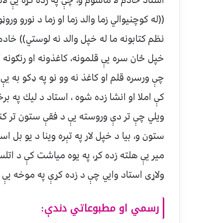
((له كوچنيوالي زما والد زما او زما د نورو و
نظم كتابونه ما له خپل والد نه لوستي)) خاد
خپل ځان سره يې قلمونه، كاغذونه او رنګونه 
چې ورسره قلم او كاغذ نه وو نو په ډكو به يې
كې املا او انشا زده شوه ، استاد د ليك په 
ويلي چې تر دې وروسته يې د فقې ستون تر كن
ستون و، بيا د خپل لار په تېره وينا د يو بل اس
مير يې هلته زده كړ، په يوه مياشت كې د اتلس
ولاړى استاد وايي چې د زده كړې په موخه يې 
رسمي او مطبوعاتي دندې: