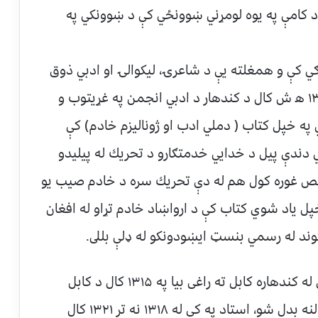
مړي ځل پر ۱۳۰۴ ﻫ ش كال د كامې په يوه لومړني ښوونځي كې د ښوونكي په
ړګي كې و همغلته يې د شاعرۍ، ليكوالۍ او ادبي ذوق
مرغه وزرونه وپړكول، اوله همدغه ځايه په ۱۳۱۲ ﻫ ش كال د كندهار د ادبي انجمن په غړيتوب و
 په خپل كتاب ( دملي ادب او ژوناليزم خادم) كې
دندې پيل د خدايي خدمتګارو د تحريك له پيليدو
خلص غوره كول هم له دې تحريك سره د خادم صيب يو
پل ياد شوي كتاب كې د ارواښاد خادم تړاو له افغان
ند له رسمي بنسټ ايښودونكو له ډلې بللى.
په ۱۳۱۴ ﻫ ش كال د مركز په امر پښتو انجمن له كندهاره كابل ته راغى بيا په ۱۳۱۵ كال د كابل
انجمن په پښتو انجمن كې حل او په پښتو ټولنه بدل شو، استاد په كې له ۱۳۱۸ نه تر ۱۳۲۱ كال