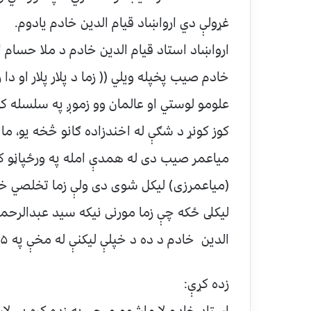
غړولې دي ارواښاد قيام الدين خادم يادوم.
ارواښاد استاد قيام الدين خادم د ملا حسام 
خادم صيب پخپله ويلي (( زما د پلار پلار او 
علومو لوستي او عالمان وو زموږ په سلسله كې
كوز كونړ د شګې له اخندزاده ګانو څخه يو، ما 
مياعمر صيب دى له همدې امله په ورځپاڼو كې ز
(مياعمرزى) ليكل شوى دى ولې زما تخلصي خا
ليكلى ځكه چې زما مورنى نيكه سيد عبدالرحم
الدين خادم د ده د خپلې ليكنې له مخې په ۱۳۲۵ هجري ق يا ۱۹۰۷ م كې زيږيدلى دى.
زده كړې:
استاد خادم لا ماشوم و، چې په زده كړه يې لا