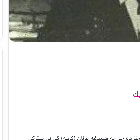
يك
ينا ده چې په همدغه يونان (كامه) كې يې سترګې