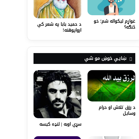
غواړم لیکواله شم؛ خو
د حمید بابا په شعر کې
څنګه؟
ارواپوهنه!
ښايي خوښ مو شي
د رزق تلاش او حرام
وسایل
سړې اوبه | لنډه کیسه