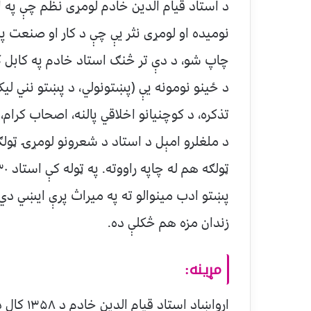
د استاد قيام الدين خادم لومړى نظم چې په 
نوميده او لومړى نثر يې چې د كار او صنعت په 
چاپ شو، د دې تر څنګ استاد خادم په كابل 
د ځينو نومونه يې (پښتونولي، د پښتو نني ليكو
تذكره، د كوچنيانو اخلاقي پالنه، اصحاب كرام،
زندان مزه هم څكلې ده.
مړينه:
ارواښاد ا