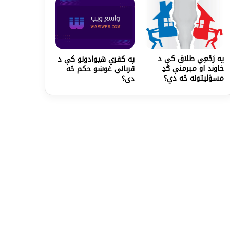
په رَجْعِي طلاق کې د
په کفري هیوادونو کې د
خاوند او مېرمنې ګډ
قرباني غوښو حکم‎ څه
مسؤلیتونه څه دي؟
دی؟