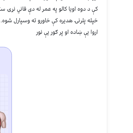
كې د دوه اويا كالو په عمر له دې فاني نړۍ س
خپله پلرنۍ هديره كې خاورو ته وسپارل شوه.
اروا يې ښاده او پر ګور يې نور