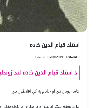
استاد قيام الدين خادم
Updated: 21/08/2019
Editorial
د استاد قيام الدين خادم لنډ ژوندل
كامه يونان دى او خادم په كې افلاطون دى
دا د هغه ستر اديب او د هنري د پنځوونكي و