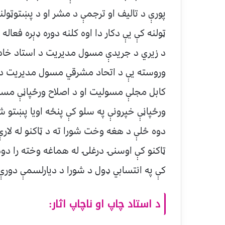
پورې د تاليف او ترجمې د مشر او د پښتوټول
ټولنه كې يې دكار دا اوه كلنه دوره ډېره فعاله 
د زيري د جريدې مسول مديريت د استاد خادم
وروسته يې د اتحاد مشرقي مسول مديريت د 
كابل مجلې مسوليت او د اصلاح ورځپاڼې مسو
ورځپاڼې خپرونې په سلو كې پنځه اويا پښتو 
دوه ځلې د هغه وخت شورا ته د ټاكنو له لار
ټاكنو كې اوسنۍ درغلۍ له هماغه وخته را دود 
كې په انتسابي ډول د شورا د ديارلسمې دورې 
د استاد چاپ او ناچاپ اثار: