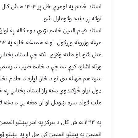
استاد خادم په لو
توګه پر دنده وګومارل شو.
استاد قيام الدين خادم نژدې دوه كاله په لوا
منل شو، او هلته ولاړى. لكه چې استاد بختاني
ورته اشاره كړې ده چې د خادم صيب د رسمي 
سره هم مهاله دى نو د ځان لپاره د خادم ت
ډول تړاو څرګندوي دغه راز استاد بختاني په خ
ملت ګوند سره ښودلى او آن هغه يې د دغه ګو