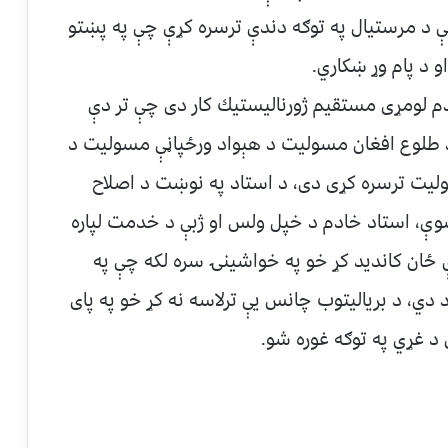
نې د مرستيال په توګه دندې ترسره كړې چې په پښتو
او د پام وړ ښكاري.
 لومړى مستقيم ژورناليستيك كار دى چې تر دې
طلوع افغان مسوليت د هېواد ورځپاڼې مسوليت د
ليت ترسره كړى دى، د استاد په نوښت د اصلاح
شوې، استاد خادم د خپل ولس او ژبې د خدمت لپاره
ې ځان كانديد كړ خو په خواشينۍ سره لكه چې په
دي، د برياليتوب چانس يې ترلاسه نه كړ خو په پاى
د غړي په توګه غوره شو.