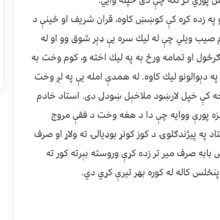
روڼو په زده كړه كې كوښښ كاوه، قران شريف او ځينې د
م صيب ويلي چې له ليك سره يې ډېر شوق وو او له
ګرځول او تمامه ورځ به په ليك اخته و، كوم وخت به
 په دېوالونو ليك كاوه. له همدې امله يې په لږ وخت
برخه كې خپل لارښود ملاخېل ښودلى دى. استاد خادم
زه پورې ووايه چې دا د هغه وخت د فقې مروج
تاد په پيژندګلوۍ د كوز كونړ بوډيالۍ ته ولاړ او صرف
 بابه صرف مير تر زده كړې وروسته بېرته كور ته
پنځلس كاله له كوره بهر تيرې كړي دي.