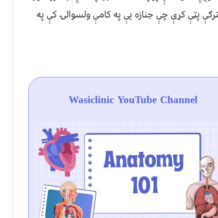
ترګې پټې كړې چې جنازه يې په كامې ولسوالۍ كې په
Wasiclinic YouTube Channel