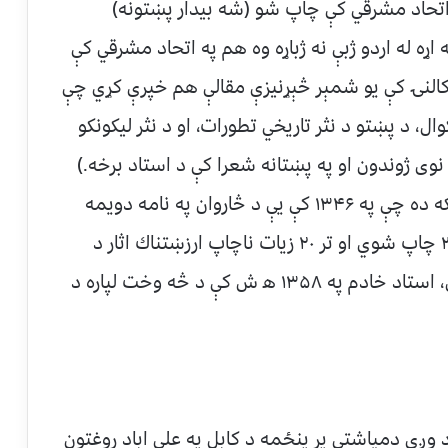
اتحاد مشرقي كې چاپ شو (شه بيدار پښتونه)
اړه له اردو ژبې نه ژباړه وه هم په اتحاد مشرقي كې
كالنۍ كې يو شمېر څېړنيزې مقالې هم خپرې كړي چې
ال، د پښتو د نثر تاريخي تطورات، او د نثر ليكونكو
 نوى ژوندون او په پښتانه شعرا كې د استاد برخه.)
د ملغلرو امېل د استاد د شعرونو لومړۍ ټولګه ده چې په ۱۳۴۶ كې يې د څاروان په نامه دويمه
ټولګه هم له چاپه راووته. په ټوله كې استاد ۳۰ چاپ شوي او تر ۲۰ زيات ناچاپ ارزښتناك اثار د
پښتو ادب مينوالو ته په ميراث پرې ايښي دي، استاد خادم په ۱۳۵۸ ﻫ ش كې د څه وخت لپاره د
ستاد قيام الدين خادم د ۱۳۵۸ كال د وږي دمياشتې پر پنځمه د كابل په علي اباد روغتون