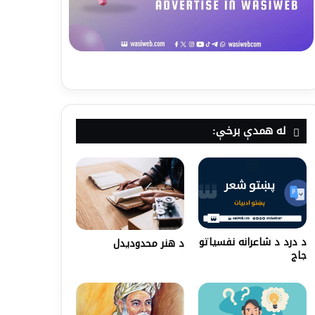
له همدې برخې:
د درد د شاعرانه نفسیاتو
د هنر محدودیدل
جاج