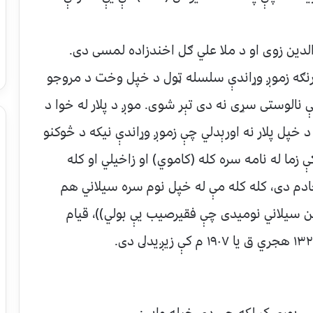
الدين زوى او د ملا علي ګل اخندزاده لمسى دى.
دا رنګه زموږ وړاندې سلسله ټول د خپل وخت د مروجو
 نالوستى سړى نه دى تېر شوى. موږ د پلار له خوا د
د خپل پلار نه اورېدلي چې زموږ وړاندې نيكه د څوكنو
ما له نامه سره كله (كاموي) او زاخيلي او كله
دم دى، كله كله مې له خپل نوم سره سيلاني هم
ن سيلاني نوميدى چې فقيرصيب يې بولي))، قيام
س پوري كړ لكه چې دى خپله وايي: