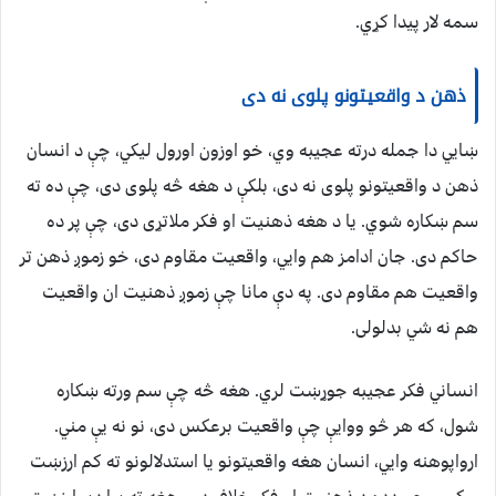
سمه لار پیدا کړي.
ذهن د واقعیتونو پلوی نه دی
ښايي دا جمله درته عجیبه وي، خو اوزون اورول لیکي، چې د انسان
ذهن د واقعیتونو پلوی نه دی، بلکې د هغه څه پلوی دی، چې ده ته
سم ښکاره شوي. یا د هغه ذهنیت او فکر ملاتړی دی، چې پر ده
حاکم دی. جان ادامز هم وایي، واقعیت مقاوم دی، خو زموږ ذهن تر
واقعیت هم مقاوم دی. په دې مانا چې زموږ ذهنیت ان واقعیت
هم نه شي بدلولی.
انساني فکر عجیبه جوړښت لري. هغه څه چې سم ورته ښکاره
شول، که هر څو ووایې چې واقعیت برعکس دی، نو نه یې مني.
ارواپوهنه وايي، انسان هغه واقعیتونو یا استدلالونو ته کم ارزښت