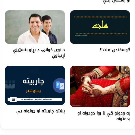
او رســـمي ژبــې
ګوسفندي ملت!!
د نوې ځوانۍ د پړاو بنسټيزې
اړتياوې
پښتو چاربیته او ډولونه يي
په ودونو کې نا روا دودونه او
بدعتونه