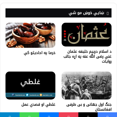
ښايي خوښ مو شي
د اسلام درېيم خليفه عثمان
خرما په احادیثو کې
غني رضی الله عنه په اړه جالب
روایات
جنگ اول جهانی و بی طرفی
غلطي او قصدي عمل
افغانستان