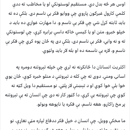
اوس هر څه بدل دي. مستقیم لوستونکي او یا مخاطب ته ددې
کلمې کارول غبرګون پاروي چې ووایو فکر یې ناسم دی. بلکې ده ته
باید ثابته کړل شي چې فکر یې ناسم و. دا مهارت غواړي ده باید د
خپلو خبرو، متن او یا کیسې خاکه داسې برابره کړې، چې لوستونکي
ته و نه وایي، فکر یې ناسم دی، بلکې دی په ځان پوه کړي چې فکر یې
ناسم و، لاره یې ناسمه ده او بله لار باید ولټوي.
اکثریت انسانان دا ځانګړنه نه لري چې خپله تېروتنه دومره په
اسانۍ ومني. دوی ته چې کله د تېروتنې د منلو خبره کوې، ځان یوې
خوا بلې خوا کوي او د تېښتې لار پلټي. نو مستقیم دا ویل ګټه نه
کوي چې تېروتنه یې کړې، دا ګټور کار نه دی چې انسان ته یې تېروتنه
پر مخ راکاږو، هغه ناسم، بې فکره یا ناپوهه وبولو.
ما مخکې وویل، چې انسان د خپل فکر ددفاع لپاره مټې نغاړې، نو