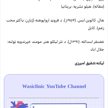
(مقاله). هېلو نشریه: برېتانیا
هال، کالوین.ایس. (۱۹۵۴ز). د فرویډ ارواپوهنه (ژباړن: ډاکټر محب
زغم). کابل
غضنفر اسدالله. (۱۳۹۱ل). د نثر لیکلو هنر. مومند خپرندویه ټولنه:
جلال اباد
لیکنه:شفیق امیرزی
Wasiclinic YouTube Channel