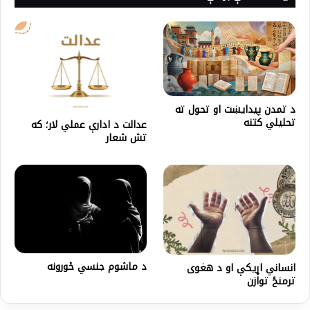
د تمدن پیدایښت او تحول ته
تحلیلي کتنه
عدالت د ادارې عملي لار؛ که
تش شعار
د ماشوم جنسي ځورونه
انساني اړیکې او د هغوی
ترمنځ توازن