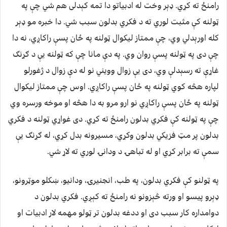
رامنځ ته کړي. ډېر وخت له ادبیاتو دا تمه کېدلی هم شي چې په
ټولنه کې مثبت لوري ته د فکري بدلون سبب شي. دا خبره مو ډېر
کله اورېدلي وي، چې ممتاز لیکوال ټولنه په ځان پسې راکاږي، نه دا
چې دی په ټولنه پسې روان وي. په دې مانا چې که ټولنه یې د ګړنګ
غاړې ته رسېدلې وي، دی یې زوال وویني نو له دې زوال د ژغورلو
لپاره هڅه کوي ټولنه په ځان پسې راکاږي. اوس چې ممتاز لیکوال
ټولنه په ځان پسې راکاږي نو ارو مرو به دا هڅه او موخه ورسره وي
چې په ټولنه کې فکري بدلون رامنځ ته کړي. دی غواړي ټولنه د فکري
بدلون پر مټ فزیکي بدلون وکړي، مسیرونه بدل کړي، له ګړنګ یې
سمې ته برابر کړي او له تباهۍ د ودانۍ لوري ته لاړ شي.
په ټولنو کې فکري بدلون، په طب، انجنیرۍ، ودانیو، ښکلو موټرونو،
ډېرو پیسو او ورته څېزونو نه رامنځ ته کېږي. فکري بدلون د
دوامداره کار سبب دی او ددغه بدلون تر ټولو مهمه لار ادبیات او