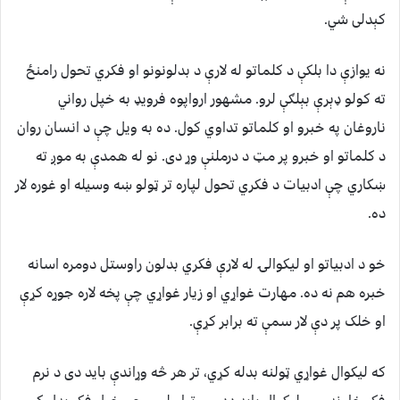
کېدلی شي.
نه یوازې دا بلکې د کلماتو له لارې د بدلونونو او فکري تحول رامنځ
ته کولو ډېرې بېلګې لرو. مشهور ارواپوه فرویډ به خپل رواني
ناروغان په خبرو او کلماتو تداوي کول. ده به ویل چې د انسان روان
د کلماتو او خبرو پر مټ د درملنې وړ دی. نو له همدې به موږ ته
ښکاري چې ادبیات د فکري تحول لپاره تر ټولو ښه وسیله او غوره لار
ده.
خو د ادبیاتو او لیکوالۍ له لارې فکري بدلون راوستل دومره اسانه
خبره هم نه ده. مهارت غواړي او زیار غواړي چې پخه لاره جوړه کړې
او خلک پر دې لار سمې ته برابر کړې.
که لیکوال غواړي ټولنه بدله کړي، تر هر څه وړاندې باید دی د نرم