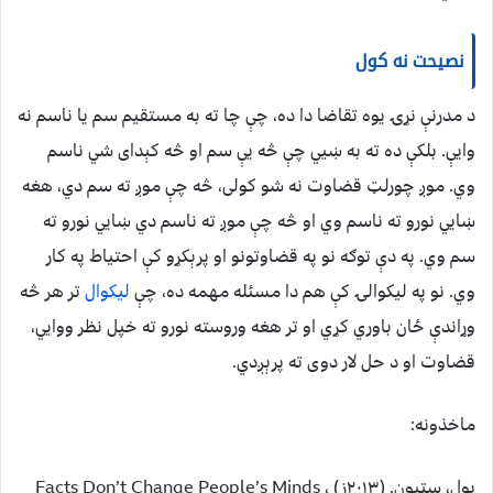
نصیحت نه کول
د مدرنې نړۍ یوه تقاضا دا ده، چې چا ته به مستقیم سم یا ناسم نه
وایې. بلکې ده ته به ښيي چې څه یې سم او څه کېدای شي ناسم
وي. موږ چورلټ قضاوت نه شو کولی، څه چې موږ ته سم دي، هغه
ښایي نورو ته ناسم وي او څه چې موږ ته ناسم دي ښايي نورو ته
سم وي. په دې توګه نو په قضاوتونو او پرېکړو کې احتیاط په کار
وي. نو په لیکوالۍ کې هم دا مسئله مهمه ده، چې
لیکوال
تر هر څه
وړاندې ځان باوري کړي او تر هغه وروسته نورو ته خپل نظر ووايي،
قضاوت او د حل لار دوی ته پرېږدي.
ماخذونه:
پول، سټېون. (۲۰۱۳ز) ، Facts Don’t Change People’s Minds