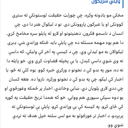
پایلې شریکول
مخکې مو یادونه وکړه، چې چورلټ حقیقت لوستونکي ته ستړی
کوونکی او یا غبرګون پاروونکی دی. نو د لیکوال هنر دا دی، چې
انسان د ناسمو فکرون، ذهنیتونو او لارو له پایلو سره مخامخ کړي.
دا هم یوه مهمه مسئله ده چې پایلې باید څنګه وړاندې شي. ډېری
لیکوالان به مو لیدلي وي، چې د کیسې په آخر کې ولیکي، که داسې
نه وی شوي داسې کېدل، یا یې پخپله قضاوت کړی وي. خو پایله دا
نه ده، موږ په بدو کې د نجونو د ورکړې خبره کوو. یوه کلي ته ځو، یا
اخبار کې لیکو، چې په بدو کې د نجونو ورکړه، ناروا ده. هغه کسان
چې ددې لارې پلویان دي، ښایي وخاندي، اخبار پر ځمکه وغورځوي او
یو دوه سپکې سپورې هم ووايي. خو که همدا تریخ حقیقت په ګوړه
کې ځای کړو، په کیسه کې یې وړاندې کړو، پایلې یې لوستونکي ته
پرېږدو، د اخبار تر غورځولو به مو لس سلنه خپل هدف ته نږدې
شوي وو.