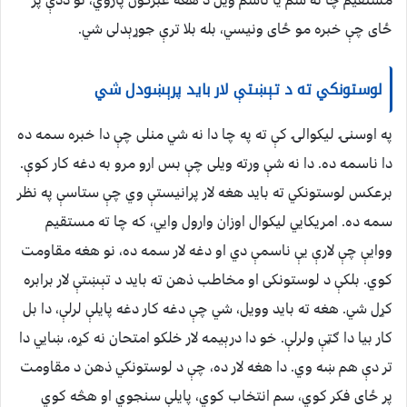
مستقیم چا ته سم یا ناسم ویل د هغه غبرګون پاروي، نو ددې پر
ځای چې خبره مو ځای ونیسي، بله بلا ترې جوړېدلی شي.
لوستونکي ته د تېښتې لار باید پرېښودل شي
په اوسنۍ لیکوالۍ کې ته په چا دا نه شي منلی چې دا خبره سمه ده
دا ناسمه ده. دا نه شې ورته ویلی چې بس ارو مرو به دغه کار کوې.
برعکس لوستونکي ته باید هغه لار پرانیستې وي چې ستاسې په نظر
سمه ده. امریکايي لیکوال اوزان وارول وایي، که چا ته مستقیم
ووايې چې لارې یې ناسمې دي او دغه لار سمه ده، نو هغه مقاومت
کوي. بلکې د لوستونکی او مخاطب ذهن ته باید د تېښتې لار برابره
کړل شي. هغه ته باید وویل، شي چې دغه کار دغه پایلې لرلې، دا بل
کار بیا دا ګټې ولرلې. خو دا درېیمه لار خلکو امتحان نه کړه، ښايي دا
تر دې هم ښه وي. دا هغه لار ده، چې د لوستونکي ذهن د مقاومت
پر ځای فکر کوي، سم انتخاب کوي، پایلې سنجوي او هڅه کوي