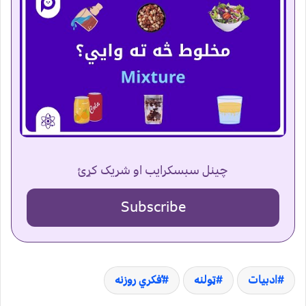
چینل سبسکرایب او شریک کړئ
Subscribe
ادبیات
ټولنه
ُفکري روزنه