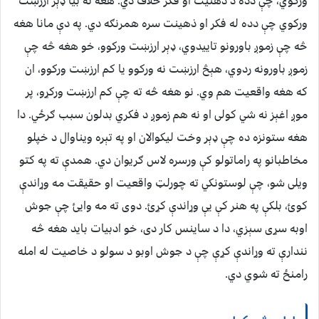
ورکوي، چې دده د ذهنیت او فکر خلاف دي. هغه ته بیا ډېر ارزښت
ورکوي چې دده له فکر او ذهینت سره همرنګه دي. په دې مانا هغه
څه چې زموږ باورونو تاییدوي، ډېر ارزښت ورکوو، خو هغه څه چې
زموږ باورونه ردوي، هېڅ ارزښت نه ورکوو یا کم ارزښت ورکوو، ان
که هغه واقعیت هم وي. نو هغه څه ته چې کم ارزښت ورکړو، پر
موږ اغېز نه شي کولی او نه هم زموږ د فکري بدلون سبب ګرځي. دا
هغه ستونزه ده چې ډېر وخت لیکوالان او په تېره ویناوال د خپلو
مخاطبانو په راماتولو کې ورسره لاس ګریوان دي. همدې ته په کتو
ویلی شو، چې لوستونکي ته چورلټ واقعیت او حقیقت مه وړاندې
کوئ، بلکې په هنر کې یې وړاندې کړئ. دوی ته مه وایئ چې جوش
اوبه سړی سېزي، دا د ساینس کار دی، خو ادبیات باید هغه څه
نندارې ته وړاندې کړې چې د جوش اوبو د سولو د خاصیت له امله
رامنځ ته شوي دي.