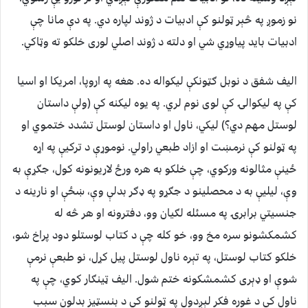
نو زموږ په څېر ټولنو کې ادبیات د ژوند لپاره دي. په دې مانا چې
ادبیات باید پیاوړي شي او دلته د ژوند اصلي لوری خلکو ته وټاکي.
الیف شفق د نوبل ګټونکې لیکواله ده. هغه په اروپا، امریکا او اسیا
کې په لیکوالۍ کې لوی نوم لري. په یوه لیکنه کې (ولې داستان
لوستل مهم دي؟) لیکي، ناول او داستان لوستل تشدد ختموي او
په ټولنو کې نرمښت او ازاد طبعي راولي. نوموړې د ترکیې په اړه
ځینې مثالونه ورکوي، چې خلکو به هره ورځ لاریونونه کول، جګړې به
وې، لیلیې به د محصلینو د جګړو په ډګر بدلې وې، ښځې او نارینه د
جنسیتي برابرۍ په مسئله لګیان وو، دفترونه او هر څه له
کشمکشونو سره مخ وو، خو کله چې د کتاب لوستلو دود پراخ شو،
خلکو کتاب لوستل، په تېره ناول لوستل پیل کړل، نو طبعې نرمې
شوې او ډېری کشمشکونه ختم شول. الیف ټینګار کوي، چې په
ناول کې د غوره فکر لېږدول په ټولنو کې د بنسټیز بدلون سبب