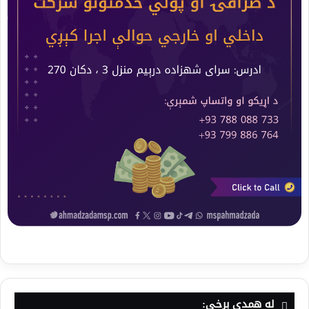
له همدې برخې: