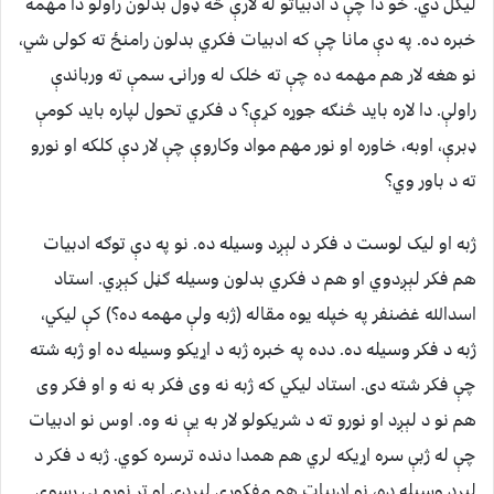
لیکل دي. خو دا چې د ادبیاتو له لارې څه ډول بدلون راولو دا مهمه
خبره ده. په دې مانا چې که ادبیات فکري بدلون رامنځ ته کولی شي،
نو هغه لار هم مهمه ده چې ته خلک له ورانۍ سمې ته ورباندې
راولې. دا لاره باید څنګه جوړه کړې؟ د فکري تحول لپاره باید کومې
ډبرې، اوبه، خاوره او نور مهم مواد وکاروې چې لار دې کلکه او نورو
ته د باور وي؟
ژبه او لیک لوست د فکر د لېږد وسیله ده. نو په دې توګه ادبیات
هم فکر لېږدوي او هم د فکري بدلون وسیله ګڼل کېږي. استاد
اسدالله غضنفر په خپله یوه مقاله (ژبه ولې مهمه ده؟) کې لیکي،
ژبه د فکر وسیله ده. دده په خبره ژبه د اړیکو وسیله ده او ژبه شته
چې فکر شته دی. استاد لیکي که ژبه نه وی فکر به نه و او فکر وی
هم نو د لېږد او نورو ته د شریکولو لار به یې نه وه. اوس نو ادبیات
چې له ژبې سره اړیکه لري هم همدا دنده ترسره کوي. ژبه د فکر د
لېږد وسیله ده، نو ادبیات هم مفکورې لېږدي او تر نورو یې رسوي.