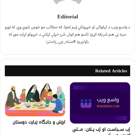
Editorial
د واسع ویب د لیکوالۍ او خپرونکي ټیم لخوا. که مطالب مو خوښ شوي وي، له نورو
سره یې هم شریکه کړئ. تاسو هم کولی شئ خپلې لیکنې د خپرولو لپاره موږ ته
راولېږئ. #مننه_چې_یاستئ
Related Articles
ارزش و جایگاه زیارت دوستان
ژب ســـیاســت او ژب پــلان: مــــلي