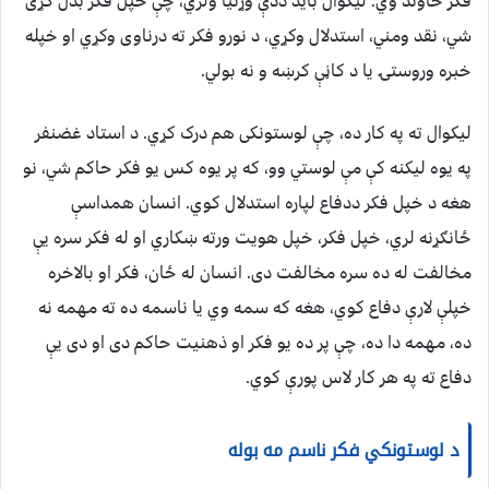
فکر خاوند وي. لیکوال باید ددې وړتیا ولري، چې خپل فکر بدل کړی
شي، نقد ومني، استدلال وکړي، د نورو فکر ته درناوی وکړي او خپله
خبره وروستۍ یا د کاڼې کرښه و نه بولي.
لیکوال ته په کار ده، چې لوستونکی هم درک کړي. د استاد غضنفر
په یوه لیکنه کې مې لوستي وو، که پر یوه کس یو فکر حاکم شي، نو
هغه د خپل فکر ددفاع لپاره استدلال کوي. انسان همداسې
ځانګړنه لري، خپل فکر، خپل هویت ورته ښکاري او له فکر سره یې
مخالفت له ده سره مخالفت دی. انسان له ځان، فکر او بالاخره
خپلې لارې دفاع کوي، هغه که سمه وي یا ناسمه ده ته مهمه نه
ده، مهمه دا ده، چې پر ده یو فکر او ذهنیت حاکم دی او دی یې
دفاع ته په هر کار لاس پورې کوي.
د لوستونکي فکر ناسم مه بوله