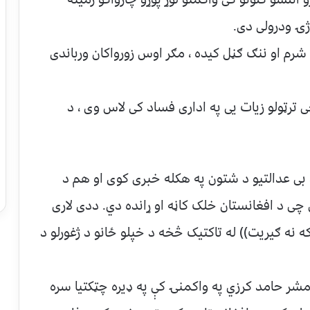
 ژۍ ودرولی دی.
شرم او ننګ ګڼل کیده ، مګر اوس زورواکان ورباندی
ترټولو زیات یی په اداری فساد کی لاس وی ، د
 بی عدالتیو د شتون په هکله خبری کوی او هم د
ی د افغانستان خلک کاڼه او ړانده دي. ددی لاری
نه ګیریت)) له تاکتیک څخه د خپلو ځانو د ژغورلو د
مشر حامد کرزي په واکمنۍ کې په ډیره چټکتیا سره