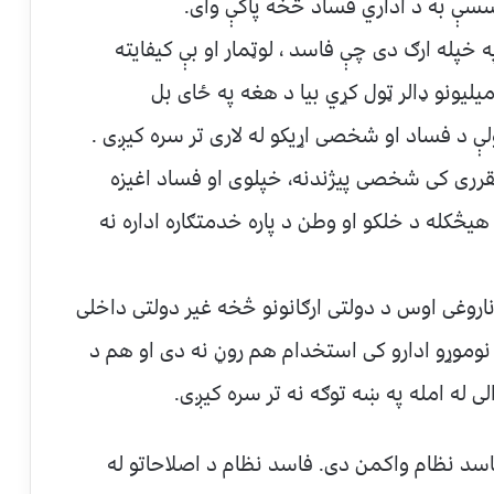
سسې به د اداري فساد څخه پاکې وای.
 خپله ارګ دی چې فاسد ، لوټمار او بې کیفایته
لیونو ډالر ټول کړي بیا د هغه په ځای بل
ولې د فساد او شخصی اړیکو له لاری تر سره کیږی .
رری کی شخصی پیژندنه، خپلوی او فساد اغیزه
یڅکله د خلکو او وطن د پاره خدمتګاره اداره نه
روغی اوس د دولتی ارګانونو څخه غیر دولتی داخلی
وموړو ادارو کی استخدام هم روڼ نه دی او هم د
ی له امله په ښه توګه نه تر سره کیږی.
فاسد نظام واکمن دی. فاسد نظام د اصلاحاتو له