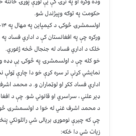
وده وکړه او په نړۍ کې یې لوړې پوړۍ ځانته
حکومت په توګه وپیژندل شو.
ورکړه چې په افغانستان کې د اداري فساد په و
خلک د اداري فساد له جنجال څخه ژغوري.
خو کله چې د اولسمشرۍ په څوکۍ یې ډډه ووه
نمایشي کړنې تر سره کړې خو دا چارې ټولې نم
اداري فساد ککړ او لوټماران و. د محمد اشرف
ډیر علني ، سراسري او قانوني شو. چې د افغ
د محمد اشرف غني له خوا د اولسمشرۍ څوکۍ 
چې که چیرې نوموړی بریالی شي راتلونکي پنځه
زیات شي دا ځکه: