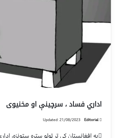
اداري فساد ، سرچینې او مخنیوی
Updated: 21/08/2023
Editorial
په افغانستان کې تر ټولو ستره ستونزه، ادا