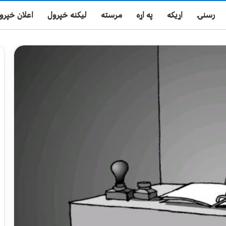
رسنۍ
اړیکه
په اړه
مرسته
لیکنه خپرول
اعلان خپرو