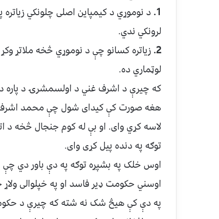
1.
د نوموړي د کیمپاین اصلی چلونکي زیاتره 
لرونکي ندي.
2.
زیاتره کسانو چې د نوموړي څخه ملاتړ وکړ 
لوټماري ده.
که چیرې د اشرف غني د اولسمشرۍ د پاره د ک
هغه صورت کې کیدای شول چې محمد اشرف غني 
لاسه کړي وای. او بې له کوم جنجال څخه د اتی
توګه په دنده پیل کړی وای.
اوس خلک په بشپړه توګه په دې باور دي چې
اوسني حکومت ډیر فاسد او په خپلوالی ولاړ
په دې کې هیڅ شک نه شته که چیرې د حکو