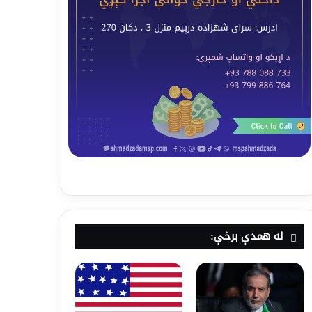
له همدې برخې: