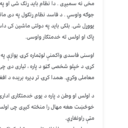
مخی نه سمیږی . دا نظام باید ړنګ شی او پ
جوګه واوسي . د فاسد نظام ړنګول په دی مان
یووړل شی. بلکی باید په دولتی ماشین کی د
پاک او اولس ته خدمتګار واوسی.
اوسنی فاسدی واکمنې لوټماره کړۍ یوازې په ا
کړۍ د خپلو شخصی ګټو د پاره ، تیاری دی چی 
معاملی وکړي. همدا کړۍ تر ډیره بریده د افغا
د اولس او وطن د پاره د یوی خدمتګاری ادار
خوځښت هغه مهال را منځته کیږی چی اولس 
مټې راونغاړي.