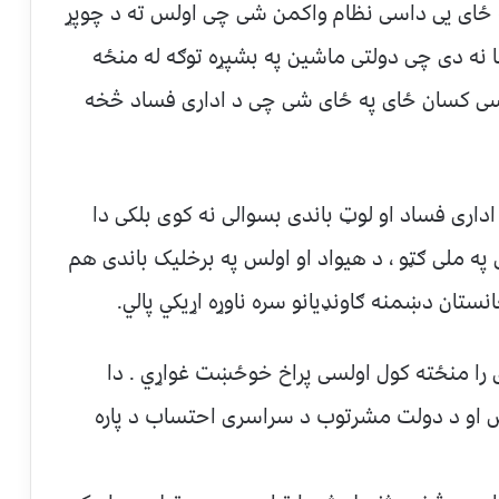
ه ځای یی داسی نظام واکمن شی چی اولس ته د چوپړ
ا نه دی چی دولتی ماشین په بشپړه توګه له منځه
اسی کسان ځای په ځای شی چی د اداری فساد څخه
داری فساد او لوټ باندی بسوالی نه کوی بلکی دا
په ملی ګټو ، د هیواد او اولس په برخلیک باندی هم
نستان دښمنه ګاونډیانو سره ناوړه اړیکي پالي.
ی را منځته کول اولسی پراخ خوځښت غواړي . دا
او د دولت مشرتوب د سراسری احتساب د پاره