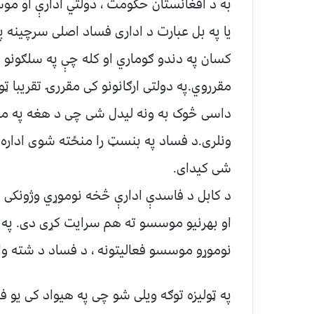
به د افغانستان حکومت ، دولتي ادارې او مو
یا په بل عبارت د اداری فساد اصلی سرچینه په
کسان په دندو ګوماري او کله چې په سلګونو می
مقرروي.په دولتی ارګانونو کی مقررۍ تقریبا ټ
داسی څوک به ونه لیدل شی چی د هغه په مق
ونلری.د فساد په بنسټ را منځته شوی اداره ه
شی کیدای.
د کابل د فاسدې ادارې څخه نوموړي وژونکی نا
او بهرنیو موسسو ته هم سرایت کړی دی. په ن
نوموړو موسسو فعالیتونه ، د فساد د شته وال
په ټولیزه توګه ویلی شو چی په هیواد کی یو 