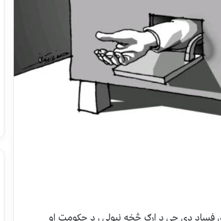
ري فساد دی چې د ارګ څخه نیولي ، د حکومت او