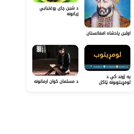
د شین چای روغتیایي
زیانونه
اولين پادشاه افغانستان
په ژوند کې د
د مسلمان ځوان ارمانونه
لومړیتوبونه ټاکل