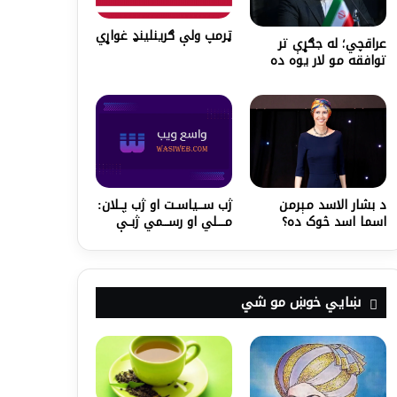
ټرمپ ولې ګرينلينډ غواړي
عراقچي؛ له جګړې تر
توافقه مو لار یوه ده
د بشار الاسد مېرمن
ژب ســـیاســت او ژب پــلان:
اسما اسد څوک ده؟‌
مــــلي او رســـمي ژبــې
ښايي خوښ مو شي