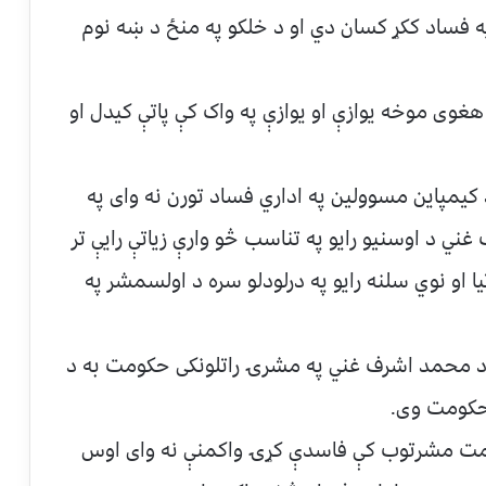
په فساد ککړ کسان دي او د خلکو په منځ د ښه نوم
هغوی موخه یوازې او یوازې په واک کې پاتې کیدل او
یمپاین مسوولین په اداري فساد تورن نه وای په
د اوسنیو رایو په تناسب څو وارې زیاتې رایې تر
ا او نوي سلنه رایو په درلودلو سره د اولسمشر په
 د محمد اشرف غني په مشرۍ راتلونکی حکومت به د
 حکومت وی.
مت مشرتوب کې فاسدې کړۍ واکمنې نه وای اوس