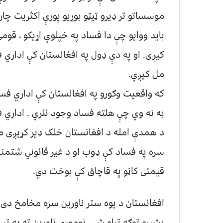
موسساتو تر ډیرو ټیټو بوړیو پورې اکثریت چا
باید ووایو چې دا فساد په خپلوي اړیکو ، قوم
کیږی. او په دې ډول په افغانستان کې اداري 
مل کیږي.
که واقعیت وګورو په افغانستان کې اداري فسا
به نه وي چې هلته فساد وجود نلري . اداري 
د همدې امله د افغانستان خلک ډیر کړیږی مګ
سره په فساد کې ډوب او د غیر قانوني شتمنیو
قیمتی کاڼو په قاچاق کې بوخت دي.
افغانستان د یوه ستر ناورین سره مخامخ دی.
بشپړه توګه تباه شی. نوموړی ناورین ته په تیرو