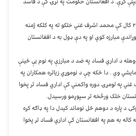
 خپلې کړې. د افغانستان حکومت په نړۍ کې د فاسد
اولسمشرۍ څوکۍ د کیمپاین په مهال په ۲۰۱۴ کال کې محمد اشرف غني خلکو ته په کلکه ژمنه
ړاندې مبارزه کوي او په دې ډول به د افغانستان
له د اداري فساد په ضد د مبارزې په نوم یې ځینې
ایشي وې . دا ځکه چې د نوموړي زیاتره همکاران په
 غني په لومړۍ دوره واکمني کې اداري فساد تر پخوا
انستان خلک ورڅخه تر سپوږمو ورسیدل.
د پاره د دوهم ځل نوماند کیدل دا په ډاګه کړه
 کاله به هم په افغانستان کې اداري فساد تر پخوا