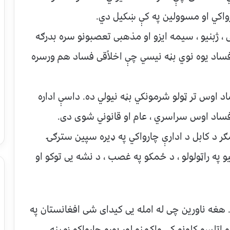
رواکي او مسوولین په کې ښکیل دي.
ی ، ژبنیو ، سیمه ایزو او مذهبی تعصبونو سره بدرګه
فساد یوه نوي بڼه نیسي چې اخلاًقی فساد هم ورسره
د اوس تر ټولو شرمونکي بڼه نیولي ده. داسې اداره
فساد اوس سراسري ، عام او قانوني شوی دی.
ر د کابل د ادارې چارواکي په ډیره سپین سترګۍ
 په راټولولو ، د ځمکو په غصب ، د نشه یی توکو او
 هغه ناورین چی له امله یی کیدای شی افغانستان په
 اتلسو کلونو کی واکمنو لوړ پوړو چارواکو زمینه