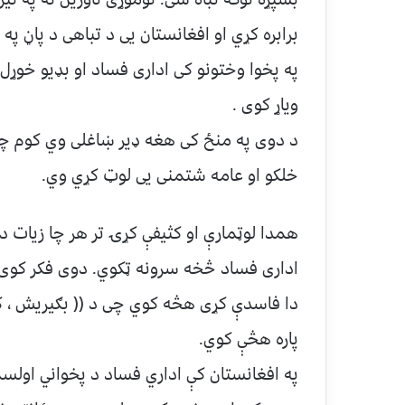
برابره کړي او افغانستان یی د تباهی د پاڼ په
په پخوا وختونو کی اداری فساد او بډیو خوړل 
ویاړ کوی .
د دوی په منځ کی هغه ډیر ښاغلی وي کوم چی 
خلکو او عامه شتمنی یی لوټ کړي وي.
همدا لوټمارې او کثیفې کړۍ تر هر چا زیات د
اداری فساد څخه سرونه ټکوي. دوی فکر کوی چ
دا فاسدې کړی هڅه کوي چی د (( بګیریش ، که 
پاره هڅې کوي.
په افغانستان کې اداري فساد د پخواني اولس