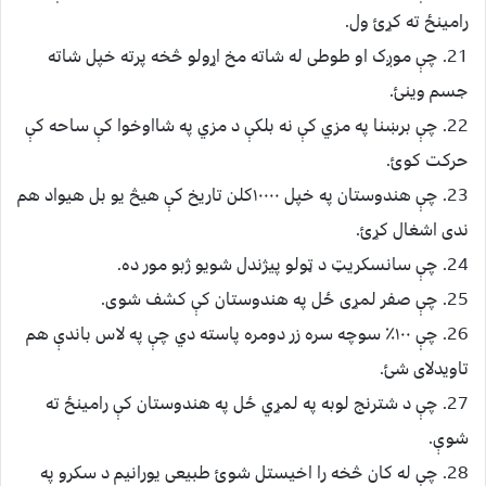
رامینځ ته کړئ ول.
21. چې موږک او طوطی له شاته مخ اړولو څخه پرته خپل شاته
جسم وینئ.
22. چې برښنا په مزي کې نه بلکې د مزي په شااوخوا کې ساحه کې
حرکت کوئ.
23. چې هندوستان په خپل ۱۰۰۰۰کلن تاریخ کې هیڅ یو بل هیواد هم
ندی اشغال کړئ.
24. چې سانسکریټ د ټولو پیژندل شویو ژبو مور ده.
25. چې صفر لمړی ځل په هندوستان کې کشف شوی.
26. چې ۱۰۰٪ سوچه سره زر دومره پاسته دي چې په لاس باندې هم
تاویدلای شئ.
27. چې د شترنج لوبه په لمړي ځل په هندوستان کې رامینځ ته
شوې.
28. چې له کان څخه را اخیستل شوئ طبیعی یورانیم د سکرو په