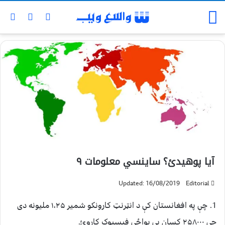
آیا پوهیدئ؟ ساینسي معلومات ۹
Updated: 16/08/2019
Editorial
1. چې په افغانستان کې د انټرنټ کارونکو شمیر ۱،۲۵ ملیونه دی
چې ۲۵۸۰۰۰ کسان یې یواځې فیسبوک کاروئ.