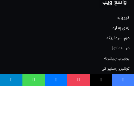
واسع ویب
کور پاڼه
زموږ په اړه
موږ سره اړیکه
مرسته کول
یوتیوب چینلونه
ټولنیزو رسنیو کې
مینو
لیکنه خپرول
اعلان خپرول
لیکنې رپوټ
ستاسو نظر