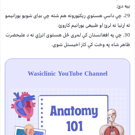
بیه دئ.
29. چې داسې هستوي ریکټورونه هم شته چې بډای شویو یورانیمو
ته اړتیا نه لرئ او طبیعی یورانیم کاروئ.
30. چې په افغانستان کې لمړی ځل هستوی انرژي نه د علیحضرت
ظاهر شاه په وخت کې کار اخیستل شوی.
Wasiclinic YouTube Channel