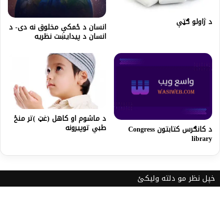
د ژاولو ګټې
انسان د ځمکې مخلوق نه دی- د
انسان د پيدايښت نظریه
د ماشوم او کاهل (غټ )تر منځ
طبي توپیرونه
د کانګرس کتابتون Congress
library
خپل نظر مو دلته ولیکئ