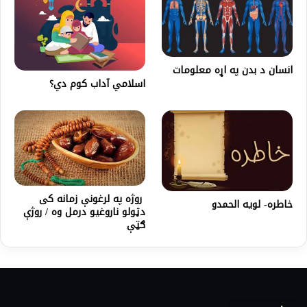
انسان د بدن په اړه معلومات
اسلامي آداب کوم دي؟
روژه په لرغونې زمانه کی
خاطرہ- لویه الحمدو
دټولو ناروغيو درمل وه / روژې
ګټې