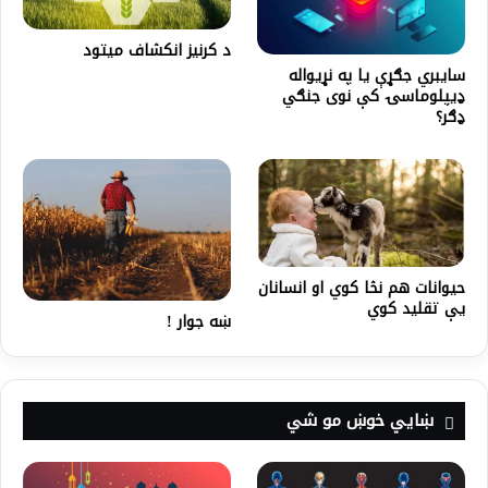
د کرنيز انکشاف ميتود
سایبري جګړې یا په نړیواله
ډیپلوماسۍ کې نوی جنګي
ډګر؟
حیوانات هم نڅا کوي او انسانان
یې تقلید کوي
ښه جوار !
ښايي خوښ مو شي