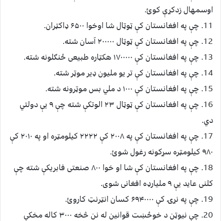
اوسمهال زدکړې کوئ.
11. چې په افغانستان کې ټوټال شا اوخوا ۶۵۰۰ ډاکټران.
12. چې په افغانستان کې ټوټال ۲۰۰۰۰۰ آسان شته.
13. چې په افغانستان کې ۱۷۰۰۰۰۰ هکټاره طبیعی ځنګلونه شته.
14. چې په افغانستان کې تر یو ملیون ډیر موټر شته.
15. چې په افغانستان کې ۱۰۰۰ د ملي بس موټرونه شته.
16. چې په افغانستان کې ټوټال ۲۳ الوتکې شته چې ۹ یې دولتي
دي.
17. چې په افغانستان کې په ۲۰۰۸ کې ۲۲۲۲ کیلومټره او په ۲۰۱۰ کې
۹۸۰ کیلومټره سړکونه رغول شوئ.
18. چې په افغانستان کې شا او خوا ۸۰۰ صنعتی فابریکې شته چې
کلنی عاید یې ۹ ملیارډه افغانی شوی.
19. چې په نړۍ کې ۶۹۴۰۰۰۰ کسان انټرنټ کاروئ.
20. چې نیوټن د خوځښت قوانین له نن څخه ۳۰۰۰ کاله مخکې