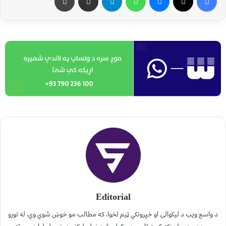
Editorial
د واسع ویب د لیکوالۍ او خپرونکي ټیم لخوا. که مطالب مو خوښ شوي وي، له نورو