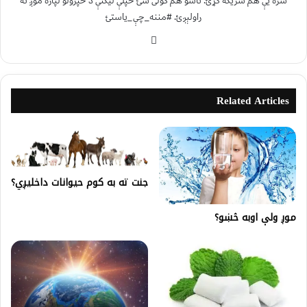
سره یې هم شریکه کړئ. تاسو هم کولی شئ خپلې لیکنې د خپرولو لپاره موږ ته
راولېږئ. #مننه_چې_یاستئ
Related Articles
جنت ته به کوم حيوانات داخليږي؟
موږ ولې اوبه څښو؟