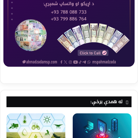
له همدې برخې: