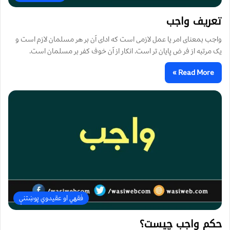
تعريف واجب
واجب بمعنای امر يا عمل لازمی است که ادای آن بر هر مسلمان لازم است و
يک مرتبه از فر ض پايان تر است. انکار از آن خوف کفر بر مسلمان است.
Read More »
فقهي او عقیدوي پوښتنې
حکم واجب چیست؟