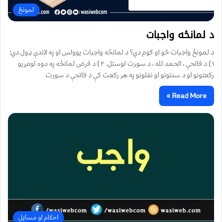
لمونځ‌
د لمانځه واجبات
د لمونځ واجبات څو او کوم دي؟ د لمانځه واجبات یوولس او په لاندې ډول دي:
١ ) د فاتحې ، الحمد لله ، د سورت لوستل. ٢ ) د فرض لمانځه په دوه لومړيو
رکعتونو او د سنتونو او نفلونو په هر رکعت کې د فاتحې د سورت
Read More »
احکام او مسایل