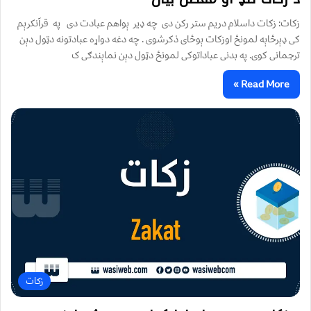
زکات: زکات داسلام دريم ستر رکن دی چه ډير ېواهم عبادت دی ‍ په قرآنکرېم
کی ډېرځاېه لمونځ اوزکات ېوځای ذکرشوی . چه دغه دواړه عبادتونه دټول دېن
ترجمانی کوی. په بدنی عباداتوکی لمونځ دټول دېن نماېندګی ک
Read More »
زکات