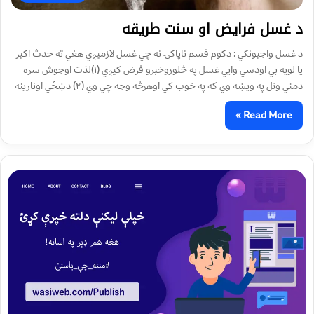
د غسل فرايض او سنت طريقه
د غسل واجبونكي : دكوم قسم ناپاكۍ نه چي غسل لازميږي هغي ته حدث اكبر
يا لويه بي اودسي وايي غسل په څلوروخبرو فرض كيږي (١)لذت اوجوش سره
دمني وتل په ويښه وي كه په خوب كي اوهرڅه وجه چي وي (٢) دښځي اونارينه
Read More »