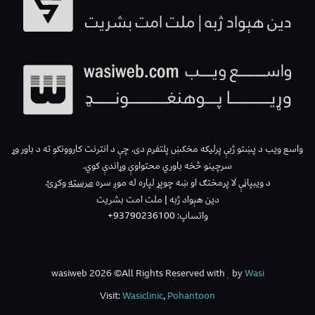
واسع ویب د پښتو ژبې پرلیکه مخکښ پلتفرم دی، چې د انترنت کاروونکو ته د باور وړ
سرچینو څخه باوري محتواوې وړاندې کوي.
د ویبپاڼې لا پرمختګ او ښه چوپړ لپاره له موږ سره
مرسته
وکړئ.
دین هېواد ژبه | ملت امت بشریت
واتساپ: 93790236100+
wasiweb 2026 ©All Rights Reserved with
by
Wasi
Visit:
Wasiclinic
,
Pohantoon