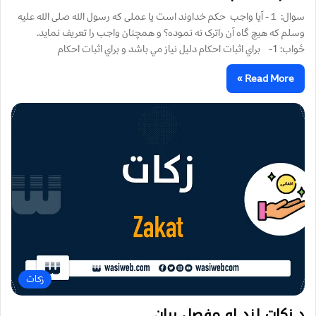
سوال: １- آیا واجب حکم خداوند است یا عملی که رسول الله صلی الله علیه
وسلم که هیچ گاه آن راترک نه نموده؟ و همچنان واجب را تعریف نماید.
ځواب: 1- براي اثبات احكام دليل نياز مي باشد و براي اثبات احكام
Read More »
زکات
د زکات لنډ او مفصل بيان