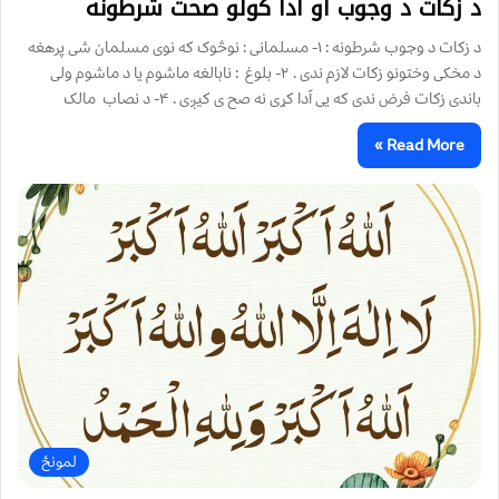
د زکات د وجوب او ادا کولو صحت شرطونه
د زکات د وجوب شرطونه : ۱- مسلمانی : نوڅوک که نوی مسلمان شی پرهغه
د مخکی وختونو زکات لازم ندی . ۲- بلوغ : نابالغه ماشوم يا د ماشوم ولی
باندی زکات فرض ندی که يی آدا کړی نه صح ی کيږی . ۴- د نصاب مالک
Read More »
لمونځ‌