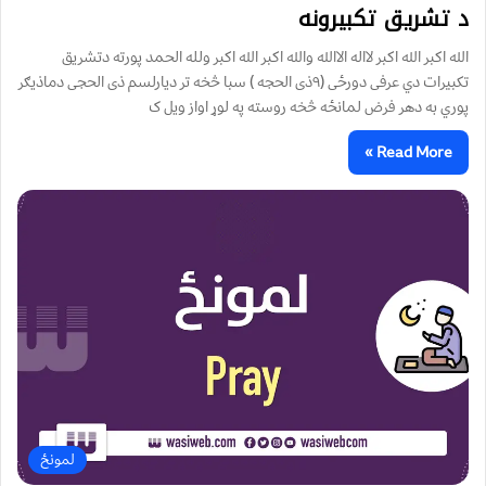
د تشریق تکبیرونه
الله اکبر الله اکبر لااله الاالله والله اکبر الله اکبر ولله الحمد پورته دتشریق
تکبیرات دي عرفی دورځی (۹ذی الحجه ) سبا څخه تر دیارلسم ذی الحجی دماذیګر
پوري به دهر فرض لمانځه څخه روسته په لوړ اواز ویل ک
Read More »
لمونځ‌