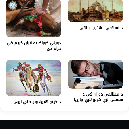
د اسلامي تهذیب بېلګې
دوینې خوراک په قران کریم کې
حرام دی
د مطالعې دوران کې د
سستۍ لرې کولو لارې چارې!
د ځينو هيوادونو ملي لوبې