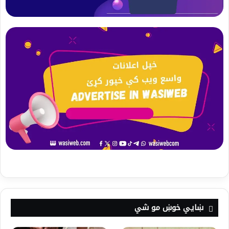
ښايي خوښ مو شي