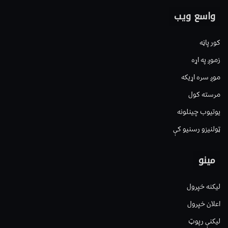
واسع ویب
کور پاڼه
زموږ په اړه
موږ سره اړیکه
مرسته کول
یوتیوب چینلونه
ټولنیزو رسنیو کې
مینو
لیکنه خپرول
اعلان خپرول
لیکنې رپوټ