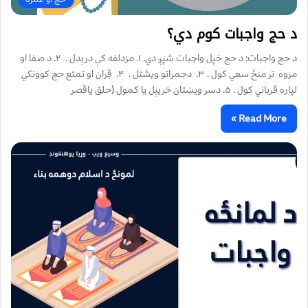
د حج واجبات کوم دي؟
د حج واجبات: د حج خپل واجبات شپږ دي. ۱. مزدلفه کې درېدل . ۲. د صفا او
مروه تر منځ سعي کول . ۳. دجمراتو ویشتل . ۴. قِران او تمتع حج کوونکي
لپاره قرباني کول . ۵. دسر ویښتان خریېل یا کمول (حلق یاقصر
Read More »