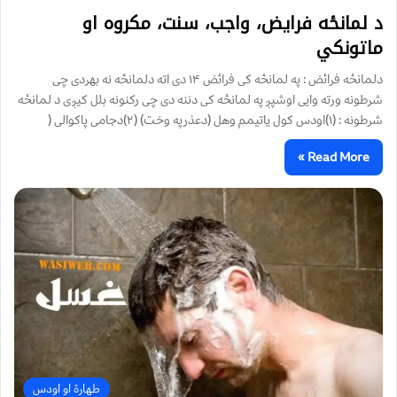
د لمانځه فرایض، واجب، سنت، مکروه او
ماتونکي
دلمانځه فرائض : په لمانځه کی فرائض ۱۴ دی اته دلمانځه نه بهردی چی
شرطونه ورته وایی اوشپږ په لمانځه کی دننه دی چی رکنونه بلل کیږی د لمانځه
شرطونه : (۱)اودس کول یاتیمم وهل (دعذرپه وخت) (۲)دجامی پاکوالی (
Read More »
طهارة او اودس