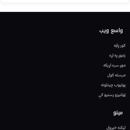
واسع ویب
کور پاڼه
زموږ په اړه
موږ سره اړیکه
مرسته کول
یوتیوب چینلونه
ټولنیزو رسنیو کې
مینو
لیکنه خپرول