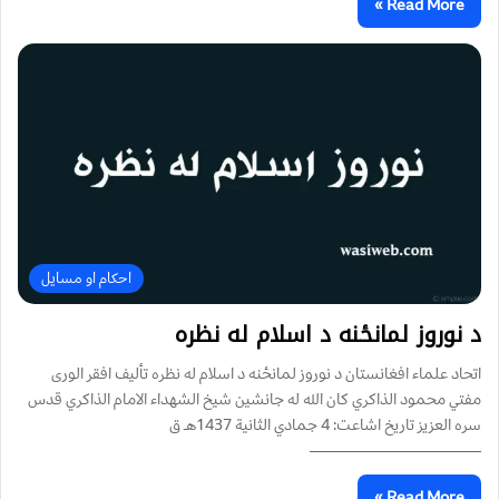
Read More »
احکام او مسایل
د نوروز لمانځنه د اسلام له نظره
اتحاد علماء افغانستان د نوروز لمانځنه د اسلام له نظره تأليف افقر الوری
مفتي محمود الذاكري كان الله له جانشين شيخ الشهداء الامام الذاكري قدس
سره العزيز تاريخ اشاعت: 4 جمادي الثانية 1437هـ ق
———————————
Read More »