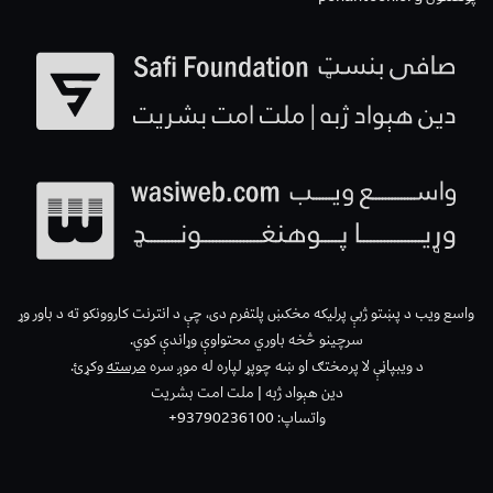
واسع ویب د پښتو ژبې پرلیکه مخکښ پلتفرم دی، چې د انترنت کاروونکو ته د باور وړ
سرچینو څخه باوري محتواوې وړاندې کوي.
د ویبپاڼې لا پرمختګ او ښه چوپړ لپاره له موږ سره
مرسته
وکړئ.
دین هېواد ژبه | ملت امت بشریت
واتساپ: 93790236100+