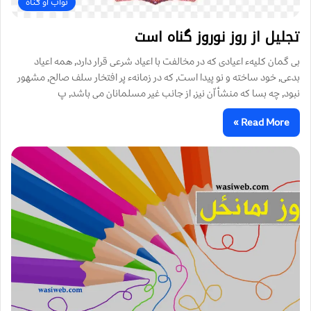
ثواب او ګناه
تجليل از روز نوروز گناه است
بى گمان كليهء اعيادى كه در مخالفت با اعياد شرعى قرار دارد, همه اعياد
بدعى, خود ساخته و نو پيدا است, كه در زمانهء پر افتخار سلف صالح, مشهور
نبود, چه بسا كه منشأ اّن نيز, از جانب غير مسلمانان مى باشد, پ
Read More »