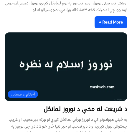
اوښتې ده، يعنی نوبهار اوس دنوروز په نوم لمانځل کیږي، نوبهار دهغې اورخوني
نوم وو، چي له ميلاد څخه ۵۸۳ کاله وړاندي دمجوسیانو له لو
Read More »
احکام او مسایل
د شریعت له مخې د نوروز لمانځل
په ځینې هیوادونو کې د نوروز ورځې لمانځل کیږي او ورته ډیر عجیب او غریب
چمتوالی نیول کیږي، او د ډیر تعجب او حیرانتیا ځای خو لا دادی چې نوروز په