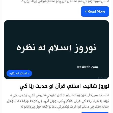
داسې هیوادونو کې هم لمانځل کیږي او لمانځ غونډې ورته نیول ک
Read More »
د اسلام له نظره
نوروز شالید، اسلام، قرآن او حدیث رڼا کې
د اسلام سپيڅلی دین یو کامل او شامل منهجي تطبیقي الهي دین دی، چې د
ژوند په هره برخه کې خپلې ځانګړې لارښوونې لري، چې موخه ورڅخه د اللهجل
جلاله رضا، چې د دنيا او اخرت نیکمرغي ده؛ نو ځکه خپل پيروانانو ته