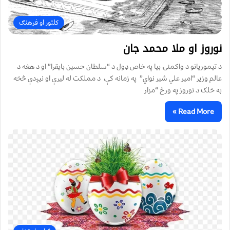
کلتور او فرهنګ
نوروز او ملا محمد جان
د تیموریانو د واکمنۍ بیا په خاص ډول د “سلطان حسین بايقرا” او د هغه د
عالم وزیر “امیر علي شیر نواي” په زمانه کې، د مملکت له لیرې او نيږدې څخه
به خلک د نوروز په ورځ “مزار
Read More »