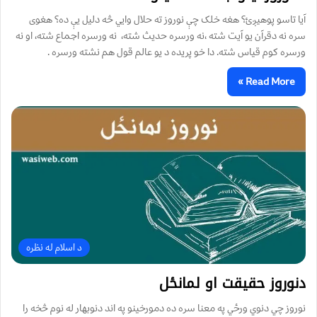
آیا تاسو پوهیږئ؟ هغه خلک چې نوروز ته حلال وايي څه دلیل یې ده؟ هغوی
سره نه دقرآن یو آیت شته ،نه ورسره حدیث شته، نه ورسره اجماع شته، او نه
ورسره کوم قیاس شته. دا خو پریده د یو عالم قول هم نشته ورسره .
Read More »
د اسلام له نظره
دنوروز حقيقت او لمانځل
نوروز چي دنوي ورځي په معنا سره ده دمورخینو په اند دنوبهار له نوم څخه را