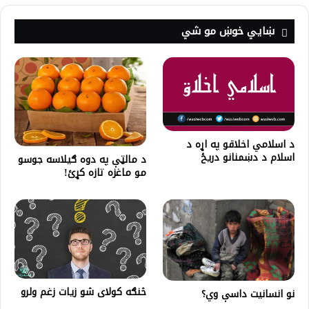
ښايي خوښ مو شي
د اسلامي اخلاقو په اړه د
اسلام د دښمنانو دريځ
د مالټې په دوه ګیلاسه جوسو
مو ماغزه تازه کړئ!
څنګه کولای شو زیات زغم ولرو
نو انسانیت داسې وي؟