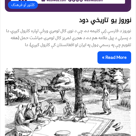
کلتور او فرهنګ
نوروز یو تاریخي دود
نوروز د فارسې ژبې کلیمه ده، چې د نوی کال لومړي ورځې لپاره کارول کیږي، دا
د پسرلي د پیل علامه هم ده، د هجري لمریز کال لومړۍ میاشت حمل (هغه
تقویم چې په رسمي ډول په ایران او افغانستان کې کارول کیږي). دا
Read More »