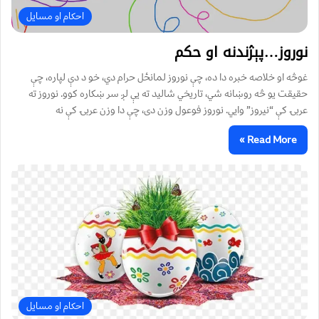
احکام او مسایل
نوروز…پېژندنه او حکم
غوڅه او خلاصه خبره دا ده، چې نوروز لمانځل حرام دي، خو د دې لپاره، چې
حقيقت يو څه روښانه شي، تاريخي شاليد ته يې لږ سر ښکاره کوو. نوروز ته
عربۍ کې “نيروز” وايي. نوروز فوعول وزن دی، چې دا وزن عربۍ کې نه
Read More »
احکام او مسایل