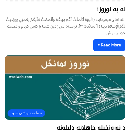
نه به نوروز!
الله تعالى ميفرمايد: ﴿ الْيَوْمَ أَكْمَلْتُ لَكُمْ دِينَكُمْ وَأَتْمَمْتُ عَلَيْكُمْ نِعْمَتِي وَرَضِيتُ
لَكُمُ الْإِسْلَامَ دِينًا ﴾ [المائدة: ۳]. ترجمه: امروز دين شما را كامل كردم و نعمت
خود را بر ش
Read More »
د ملحدینو شبهاتو رد
د نوروزخیلو جاهلانه دلیلونه