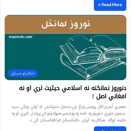
Read More »
احکام او مسایل
دنوروز نمانځنه نه اسلامي حیثیت لري او نه
افغاني اصل !
دهجري لمریز کال ړومبی ورځ چې دحمل دمیاشتې له اولې ورځې سره
سمون خوري دنوروز په نامه په یوشمیر هیوادونو کې پیژندل کیږي او په
خاصه توګه هرکال په ایران ، تاجکستان او افغانستان کې د