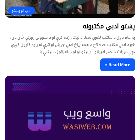
ادب او پښتو
پښتو ادبي مکتبونه
په عام ډول د مکتب لغوي معنا د لیک ، زده کړې او د ښوونې روزنې ځای دی ،
خو د ادبي مکتب اصطلاح د هغه پراخ ادبي جریان او لارې له پاره کارول کيږي
،چې دزیات شمېر ادیبانو ( لیکوالو او شاعرانو ) د لیکنې یا
Read More »