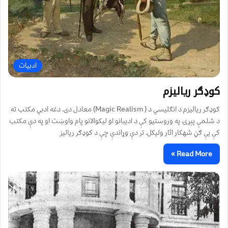
ادبیات
کوډګر ریالیزم
کوډګر ريالیزم د انګليسي د ( Magic Realism) معادل دی. دغه ادبي مکتب ته
د شلمې پېړۍ په وروستيو کې د اديبانو او لیکوالانو پام واوښت او په دې مکتب
کې یې ګڼ شهکار اثار ولیکل. تر دې وړاندې چې د کوډګر ریالیز
Read More »