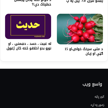
پښتو لنډۍ ۲۷- پیل په پ
خطرناک دي!؟
له غيبت ، حسد ، دښمنۍ ، او
نورو بدو اخلاقو څخه ځان ژغورل
د ملۍ سرخک خواص،او 15
ګټې او زیان
واسع ویب
کور پاڼه
زموږ په اړه