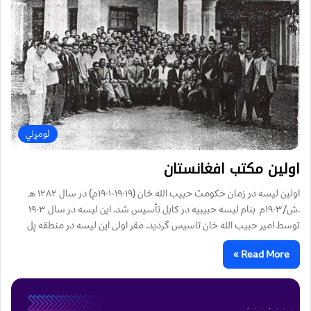
لومړني
اولين مکتب افغانستان
اولين ليسه در زمان حكومت حبيب الله خان (۱۹۰۱۹-۱۹۰۱م) در سال ۱۲۸۲ هـ
.ش/۱۹۰۳م بنام لیسه حبیبیه در كابل تأسيس شد. این لیسه در سال ۱۹۰۳
توسط امیر حبیب الله خان تاسیس گردید. مقر اولی این لیسه در منطقه پل
Read More »