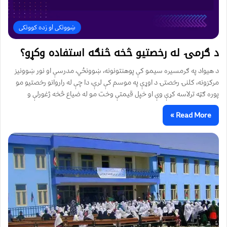
ښوونکی او زده کوونکی
د ګرمۍ له رخصتیو څخه څنګه استفاده وکړو؟
د هیواد په ګرمسیره سیمو کې پوهنتونونه، ښوونځي، مدرسې او نور ښوونیز
مرکزونه، کلنۍ رخصتۍ د اوړې په موسم کې لرې، دا چې له راروانو رخصتیو مو
پوره ګټه ترلاسه کړې وې او خپل قیمتې وخت مو له ضیاع څخه ژغورلې و
Read More »