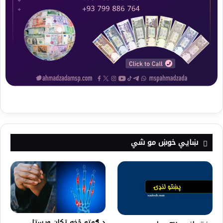
ښايي خوښ مو شي
د ګوتو څخه ټکان ويستل