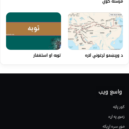
مرسته کوي
د ورېښمو لرغونې لاره
توبه او استغفار
واسع ویب
کور پاڼه
زموږ په اړه
موږ سره اړیکه