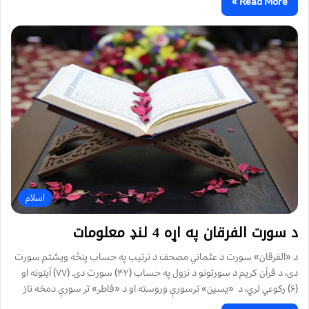
Read More »
اسلام
د سورت الفرقان په اړه 4 لنډ معلومات
د «الفرقان» سورت د عثماني مصحف د ترتيب په حساب پنځه ويشتم سورت
دی، د قرآن کريم د سورتونو د نزول په حساب (۴۲) سورت دی. (۷۷) آيتونه او
(۶) رکوعي لري، د «يسين» ترسورې وروسته او د «فاطر» تر سورې دمخه ناز