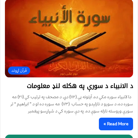
قرآن اړوند
د الانبياء د سورې په هکله لنډ معلومات
دا لانبياء سوره مکي ده. آيتونه يې (۱۱۲) دي. د مصحف په ترتيب کي (۲۱) مه
سوره ده، د سورو د نازلېدو په حساب (۷۳) مه سوره ده او د ” ابراهيم “ تر
سورې وروسته نازله سوې ده. په دې سوره کي د شپاړسو پیغمبر
Read More »