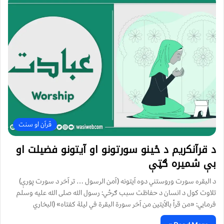
قرآن او سنت
د قرآنکريم د ځينو سورتونو او آيتونو فضيلت او
بې شميره ګټې
د البقره سورت وروستني دوه آیتونه (آمن الرسول … تر آخر د سورت پورې)
تلاوت کول د انسان د حفاظت سبب ګرځي: رسول الله صلی الله عليه وسلم
فرمايي: «من قرأ بالآيتين من آخر سورة البقرة في ليلة كفتاه» (البخاري