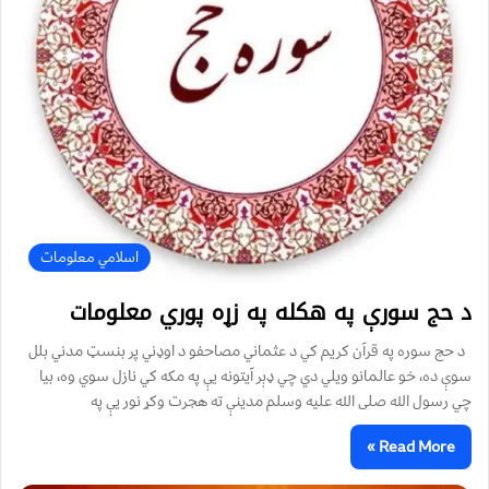
اسلامي معلومات
د حج سورې په هکله په زړه پوري معلومات
د حج سوره په قرآن کريم کي د عثماني مصاحفو د اوډني پر بنسټ مدني بلل
سوې ده، خو عالمانو ويلي دي چي ډېر آيتونه يې په مکه کي نازل سوي وه، بيا
چي رسول الله صلی الله عليه وسلم مدينې ته هجرت وکړ نور يې په
Read More »