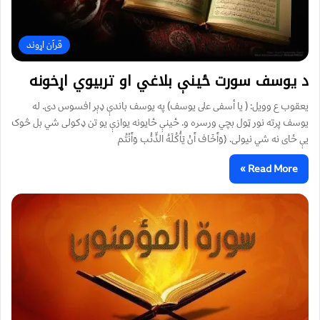
قرآن اړوند
د یوسف سورت ځينې بلاغي او تربیوي اړخونه
یعقوب ع وویل: ( يا أسفى على يوسف) په یوسف باندې ډېر افسوس دی. له
یوسف پرته نور ټول بچي ورسره و. ځینې ځایونه یوازې یو تن ډکولی شي بل څوک
یې ځای نه شي نیولی. ﴿وَأَخَاف أَنْ يَأْكُلَهُ الذِّئْب وَأَنْتُم
Read More »