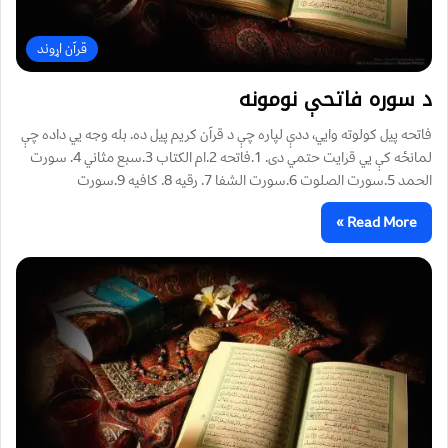
قرآن اړوند
د سوره فاتحې نومونه
فاتحه پيل کولوته وايي، ددې لپاره چې د قرآن کريم پيل ده. بله وجه يي داده چې
لمانځه کې يي قرايت حتمي دى. 1.فاتحه 2.ام الکتاب 3.سبع مثاني 4. سورت
الحمد 5.سورت الصلوت 6.سورت الشفا 7. رقيه 8. کافيه 9.سورت
Read More »