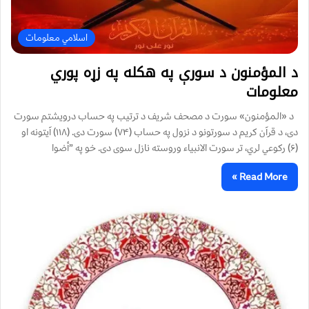
اسلامي معلومات
د المؤمنون د سورې په هکله په زړه پوري
معلومات
د «المؤمنون» سورت د مصحف شريف د ترتيب په حساب درويشتم سورت
دی، د قرآن کريم د سورتونو د نزول په حساب (۷۴) سورت دی. (۱۱۸) آيتونه او
(۶) رکوعي لري، تر سورت الانبياء وروسته نازل سوی دی. خو په ”أضوا
Read More »