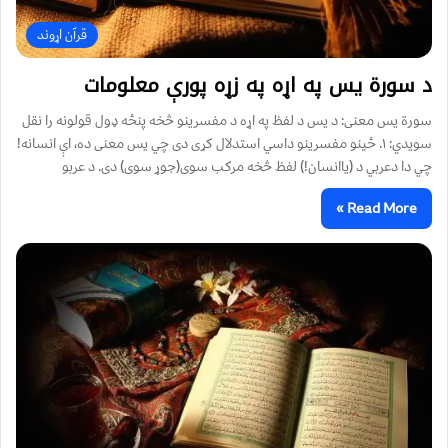
قرآن اړوند
د سورة یس په اړه په زړه پورې معلومات
سورة یس معنی: د یس د لفظ په اړه د مفسرينو څخه پنځه ډول قولونه را نقل
سويدي: ۱. ځينو مفسرینو داسي استدلال کړی دی چي يس معنی ده، اې انسانه!
چي دا دعربي د (یاانسان!) لفظ څخه مرکب سوی(جوړ سوی) دی. د عربو
Read More »