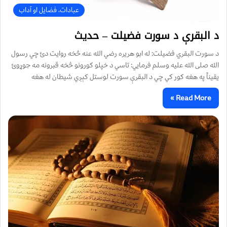
عبادات، فضایل او آداب
د البقرې د سورت فضيلت – حديث
د سورت البقري فضيلت: له ابو هريره رضي الله عنه څخه روايت دئ چي رسول
الله صلی الله عليه وسلم فرمايي: تاسي د خپلو کورونو څخه قبرونه مه جوړوئ
يقيناً په هغه کور کي چي د البقرې سورت لوستل کېږي شيطان له هغه
Read More »