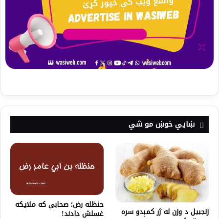
ښايي خوښ مو شي
حنظله رض؛ صحابی که ملایکه
زنجبيل د وزن له ژر کمېدو سره
غسلش دادند!