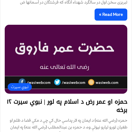
تبریزی سخن اول در سالگرد شهداء آنگاه که فرشتگان در آسمانها ض
Read More »
نبوي سیرت
حمزه او عمر رض د اسلام په لور | نبوي سیرت ۱۲
برخه
حمزه (رضي الله عنه) د ايمان په لار پداسې حال كې چې د مكې فضا د ظلم او
طغيان تورو تيارو نيولې وه، د حمزه بن عبدالمطلب (رضي الله عنه) په ايمان