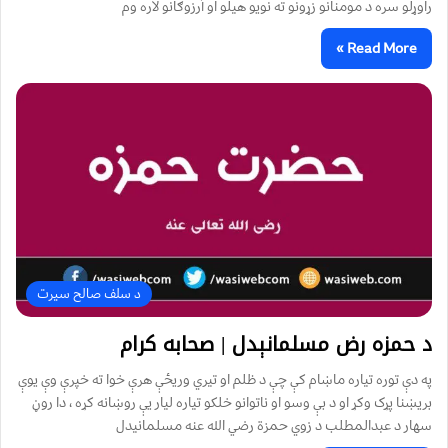
راوړلو سره د مومنانو زړونو ته نويو هيلو او آرزوګانو لاره وم
Read More »
د سلف صالح سیرت
د حمزه رض مسلمانېدل | صحابه کرام
په دې توره تیاره ماښام کې چې د ظلم او تیري وریځې هرې خوا ته خپرې وې یوې
بریښنا پړک وکړ او د بې وسو او ناتوانو خلکو تیاره لیار یې روښانه کړه ، دا روڼ
سهار د عبدالمطلب د زوي حمزة رضي الله عنه مسلمانیدل