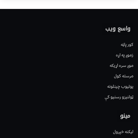
واسع ویب
کور پاڼه
زموږ په اړه
موږ سره اړیکه
مرسته کول
یوتیوب چینلونه
ټولنیزو رسنیو کې
مینو
لیکنه خپرول