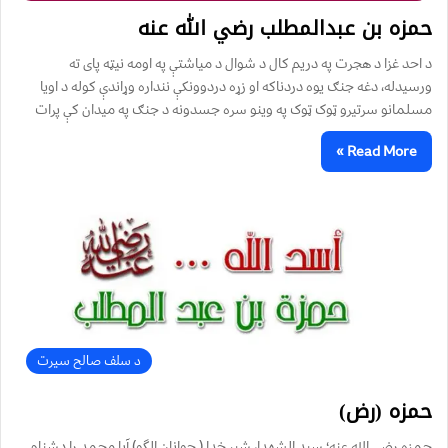
حمزه بن عبدالمطلب رضي الله عنه
د احد غزا د هجرت په دريم کال د شوال د مياشتې په اومه نيټه پاى ته
ورسيدله، دغه جنګ يوه دردناکه او زړه دردوونکې ننداره وړاندې کوله د اويا
مسلمانو سرتيرو ټوک ټوک په وينو سره جسدونه د جنګ په ميدان کې پرات
Read More »
د سلف صالح سیرت
حمزه (رض)
حمزه رضی الله عنه؛ سید الشهدا، شیر خدا ( جوانان الگو) آیا محمد را دشنام