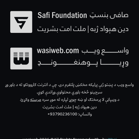
واسع ویب د پښتو ژبې پرلیکه مخکښ پلتفرم دی، چې د انترنت کاروونکو ته د باور وړ
سرچینو څخه باوري محتواوې وړاندې کوي.
د ویبپاڼې لا پرمختګ او ښه چوپړ لپاره له موږ سره
مرسته
وکړئ.
دین هېواد ژبه | ملت امت بشریت
واتساپ: 93790236100+