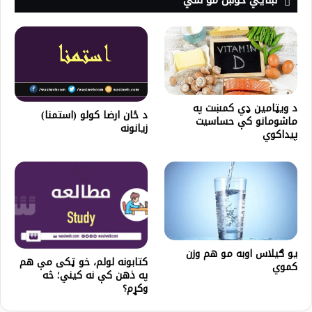
ښايي خوښ مو شي
د ویټامین ډي کمښت په
د ځان ارضا کولو (استمنا)
ماشومانو کې حساسیت
زیانونه
پیداکوي
یو ګیلاس اوبه مو هم وزن
کتابونه لولم، خو ټکی مې هم
کموي
په ذهن کې نه کیني؛ څه
وکړم؟