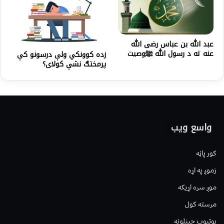
عبد الله بن عباس رضی الله
عنه ته د رسول الله ﷺوصیت
زده کوونکي ولې درسونو کې
پرمختګ نشي کولای؟
واسع ویب
کور پاڼه
زموږ په اړه
موږ سره اړیکه
مرسته کول
یوتیوب چینلونه