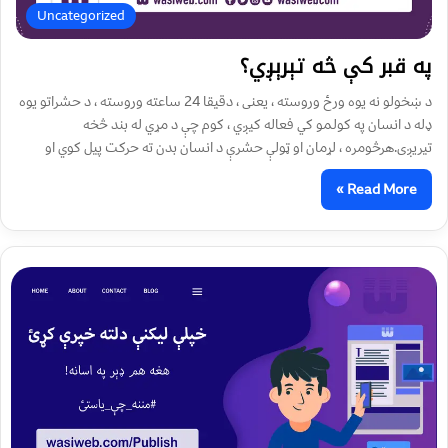
Uncategorized
په قبر کې څه تېرېږي؟‌
د ښخولو نه یوه ورځ وروسته ، یعنی ، دقیقا 24 ساعته وروسته ، د حشراتو یوه
ډله د انسان په کولمو کي فعاله کیږي ، کوم چې د مړي له بند څخه
تیریږی.هرڅومره ، لړمان او ټولې حشرې د انسان بدن ته حرکت پیل کوي او
Read More »