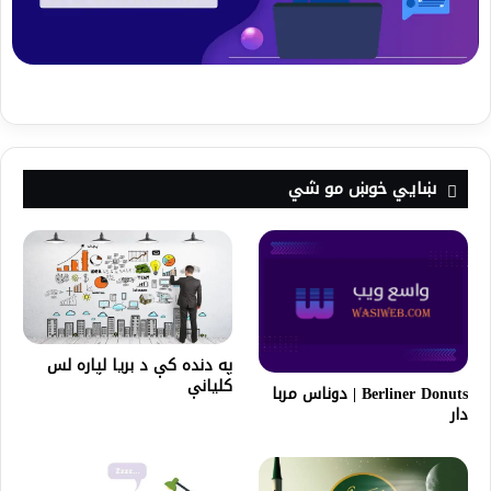
ښايي خوښ مو شي
په دنده كې د بريا لپاره لس
كليانې
Berliner Donuts | دوناس مربا
دار