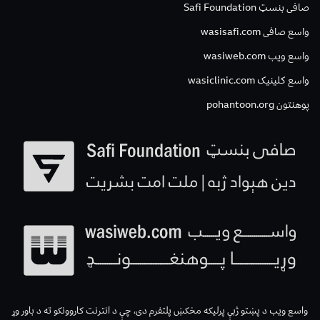
صافی بنسټ Safi Foundation
واسع صافی wasisafi.com
واسع ویب wasiweb.com
واسع کلینیک wasiclinic.com
پوهنتون pohantoon.org
واسع ویب د پښتو ژبې پرلیکه مخکښ پلتفرم دی، چې د انترنت کاروونکو ته د باور وړ