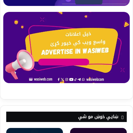
ښايي خوښ مو شي