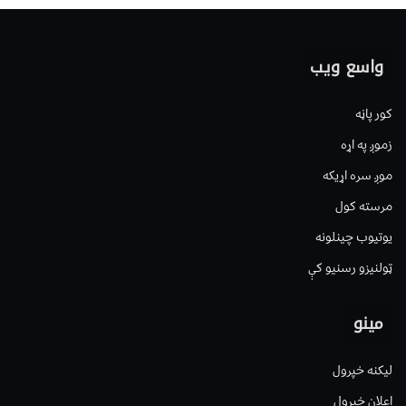
واسع ویب
کور پاڼه
زموږ په اړه
موږ سره اړیکه
مرسته کول
یوتیوب چینلونه
ټولنیزو رسنیو کې
مینو
لیکنه خپرول
اعلان خپرول