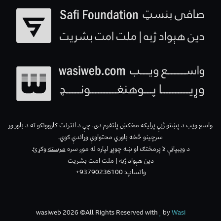
واسع ویب د پښتو ژبې پرلیکه مخکښ پلتفرم دی، چې د انترنت کاروونکو ته د باور وړ
سرچینو څخه باوري محتواوې وړاندې کوي.
د ویبپاڼې لا پرمختګ او ښه چوپړ لپاره له موږ سره
مرسته
وکړئ.
دین هېواد ژبه | ملت امت بشریت
واتساپ: 93790236100+
wasiweb 2026 ©All Rights Reserved with
by
Wasi