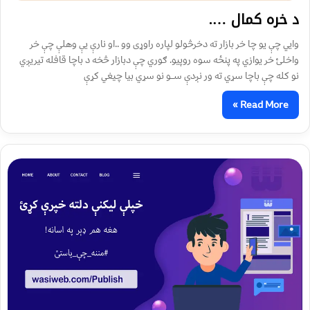
د خره کمال ….
وایي چې یو چا خر بازار ته دخرڅولو لپاره راوړی وو ..او نارې یې وهلې چې خر
واخلئ خر یوازي په پنځه سوه روپیو. ګوري چې دبازار څخه د باچا قافله تیریږي
نو کله چې باچا سړي ته ور نږدې ســو نو سړي بیا چیغي کړې
Read More »