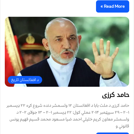
Read More »
د افغانستان تاریخ
حامد کرزی
حامد کرزی د ملت بابا د افغانستان ١٢ ولسمشر دنده شروع کړه ٢٢ ډيسمبر
٢٠٠١ – ٢٩ سيپټمبر ٢٠۱۴ عملي کول: ٢٢ ډيسمبر ٢٠٠١ – ١٣ جولای ٢٠٠۲ د
ولسمشر معاون کريم خليلي احمد ضيا مسعود محمد قسيم فهيم يونس
قانوني و