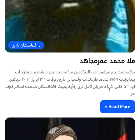
د افغانستان تاریخ
ملا محمد عمرمجاهد
ملا محمد عمرمجاهد امیر المؤمنین ملا محمد عمر د شخص معلومات
پيدايښت ١٩۵۹ کندهار،ارغنداب ولسوالۍ تاریخ وفات ۲۳ اپریل ۲۰۱۳ میلادی
(په ۵۳ کلنۍ کې) د مړینې لامل نری رنځ تابعیت افغانستان مذهب اسلام ګوند
حر
Read More »