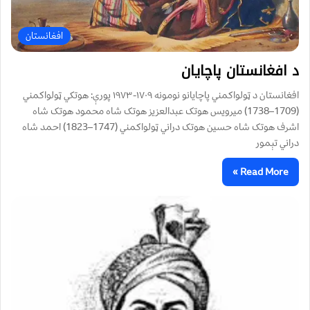
افغانستان
د افغانستان پاچايان
افغانستان د ټولواکمني پاچايانو نومونه ۱۷۰۹-۱۹۷۳ پورې: هوتکي ټولواکمني
(1709–1738) ميرويس هوتک عبدالعزيز هوتک شاه محمود هوتک شاه
اشرف هوتک شاه حسين هوتک دراني ټولواکمني (1747–1823) احمد شاه
دراني تېمور
Read More »