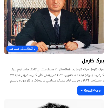
د افغانستان مشاهیر
ببرک کارمل
ببرک کارمل ببرک کارمل د افغانستان ۴ هېوادمشر پېژنليک بشپړ نوم ببرک
کارمل د زېږېدو نېټه ٦ د جنوري، ١٩٢٩ د زېږېدنې ځای کابل د مړينې نېټه ٢٧
د سېپتمبر، ١٩٩٦ د مړينې ځای مسکو سياسي مالومات د کار موده ډېسم
Read More »