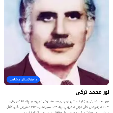
د افغانستان مشاهیر
نور محمد ترکی
نور محمد ترکی پېژنليک بشپړ نوم نور محمد ترکی د زېږېدو نېټه ۱۵ د جولای،
۱۹۱۳ د زېږېدنې ځای غزني د مړينې نېټه ۱۴ د سېپتمبر، ۱۹۷۹ د مړينې ځای کابل
سياسي مالومات د کار موده اپرېل ۱٩٧٨ – سېپتمبر ۱٩٧٩ ترتيب