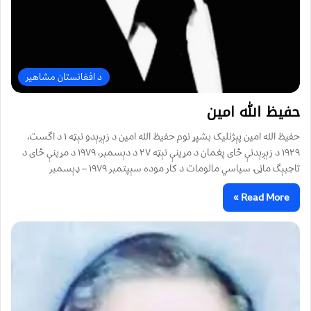
د افغانستان مشاهیر
حفيظ الله امين
حفيظ الله امين پېژنليک بشپړ نوم حفيظ الله امين د زېږېدو نېټه ١ د اگست،
١٩٢٩ د زېږېدنې ځای پغمان د مړينې نېټه ۲۷ د دېسمبر، ١٩٧٩ د مړينې ځای د
تاجبېگ ماڼۍ سياسي مالومات د کار موده سېپتمبر ١٩٧٩ – ډېسمبر
Read More »