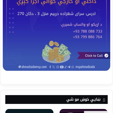
ښايي خوښ مو شي