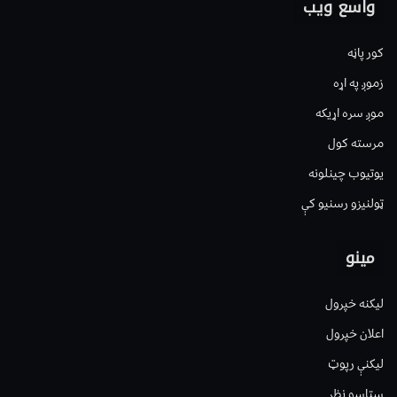
واسع ویب
کور پاڼه
زموږ په اړه
موږ سره اړیکه
مرسته کول
یوتیوب چینلونه
ټولنیزو رسنیو کې
مینو
لیکنه خپرول
اعلان خپرول
لیکنې رپوټ
ستاسو نظر