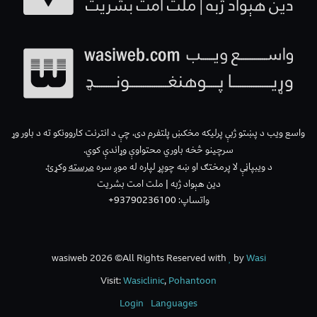
واسع ویب د پښتو ژبې پرلیکه مخکښ پلتفرم دی، چې د انترنت کاروونکو ته د باور وړ
سرچینو څخه باوري محتواوې وړاندې کوي.
د ویبپاڼې لا پرمختګ او ښه چوپړ لپاره له موږ سره
مرسته
وکړئ.
دین هېواد ژبه | ملت امت بشریت
واتساپ: 93790236100+
wasiweb 2026 ©All Rights Reserved with
by
Wasi
Visit:
Wasiclinic
,
Pohantoon
Login
Languages