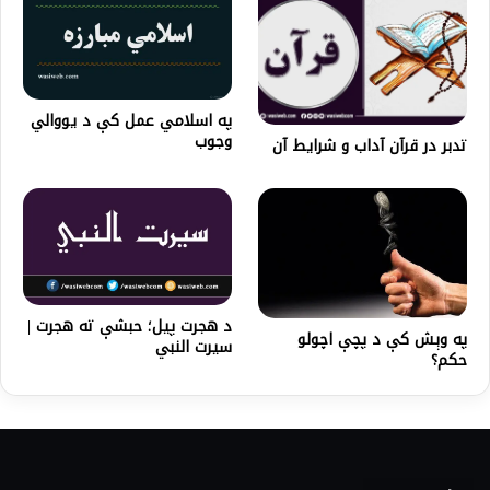
په اسلامي عمل كې د يووالي
وجوب
تدبر در قرآن آداب و شرايط آن
د هجرت پیل؛ حبشې ته هجرت |
په وېش كې د پچې اچولو
سیرت النبي
حکم؟