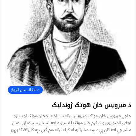
د افغانستان تاریخ
د میرویس خان هوتک ژوندلیک
حاجي ميرويس خان هوتک: میرویس نیکه د شاه عالمخان هوتک او د نازو
توخۍ نامتو زوی و، د کرم خان هوتک لمسئ. د افغانستان ستر مبارز ، مدبر
مشر چې افغانان ېې د ښه مشرتابه له کبله نيکه هم گڼي ، په کال۱۶۷۳ زېږيز