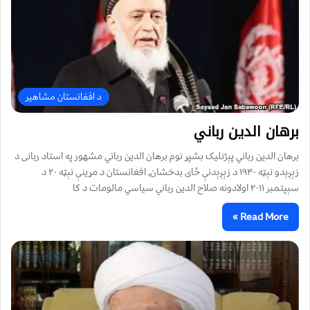
د افغانستان مشاهیر
برهان الدين رباني
برهان الدين رباني پېژنليک بشپړ نوم برهان الدين رباني مشهور په استاد ربانی د
زېږېدو نېټه ۱۹۴۰ د زېږېدنې ځای بدخشان, افغانستان د مړينې نېټه ۲۰ د
سېپتمبر ۲۰۱۱ اولادونه صلاح الدين رباني سياسي مالومات د کا
Read More »