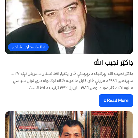
د افغانستان مشاهیر
ډاکټر نجيب الله
ډاکټر نجيب الله پېژنليک د زېږېدنې ځای پکتیا, افغانستان د مړينې نېټه ٢٧ د
سېپتمبر، ١٩٩٦ د مړينې ځای کابل ماندينه فتانه اولادونه دري لوڼې سياسي
مالومات د کار موده نومبر ١٩٨٦ – اپرېل ١٩٩٢ ترتيب د افغانست
Read More »