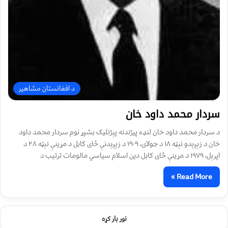
د افغانستان مشاهیر
سردار محمد داود خان
د سردار محمد داود خان لنډه پیژندنه پېژنليک بشپړ نوم سردار محمد داود
خان د زېږېدو نېټه ١٨ د جولای، ١٩٠٩ د زېږېدنې ځای کابل د مړينې نېټه ٢٨ د
اپرېل، ١٩٧٩ د مړينې ځای کابل دين اسلام سياسي مالومات ترتيب د
Read More »
نور بار کړه