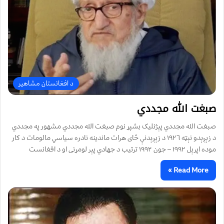
د افغانستان مشاهیر
صبغت الله مجددي
صبغت الله مجددي پېژنليک بشپړ نوم صبغت الله مجددي مشهور په مجددي
د زېږېدو نېټه ١٩٢٦ د زېږېدنې ځای هرات ماندينه نادره سياسي مالومات د کار
موده اپرېل ١٩٩٢ – جون ١٩٩٢ ترتيب د جهادي پېر لومړنی او د افغانست
Read More »