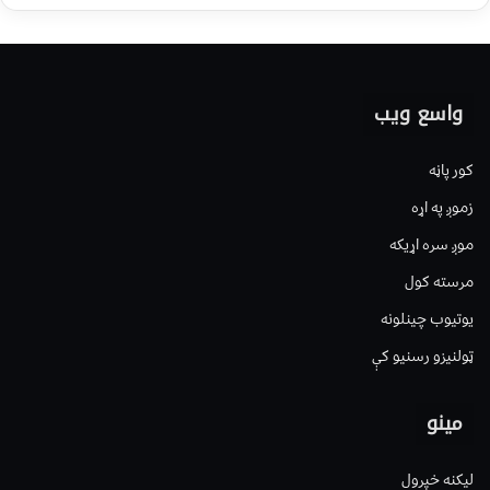
واسع ویب
کور پاڼه
زموږ په اړه
موږ سره اړیکه
مرسته کول
یوتیوب چینلونه
ټولنیزو رسنیو کې
مینو
لیکنه خپرول