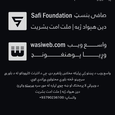
واسع ویب د پښتو ژبې پرلیکه مخکښ پلتفرم دی، چې د انترنت کاروونکو ته د باور وړ
سرچینو څخه باوري محتواوې وړاندې کوي.
د ویبپاڼې لا پرمختګ او ښه چوپړ لپاره له موږ سره
مرسته
وکړئ.
دین هېواد ژبه | ملت امت بشریت
واتساپ: 93790236100+