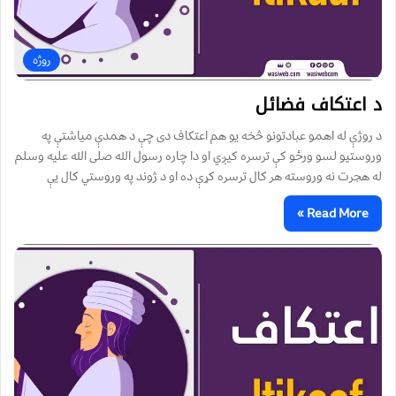
روژه
د اعتکاف فضائل
د روژې له اهمو عبادتونو څخه يو هم اعتکاف دی چې د همدې مياشتې په
وروستيو لسو ورځو کې ترسره کيږي او دا چاره رسول الله صلی الله عليه وسلم
له هجرت نه وروسته هر کال ترسره کړې ده او د ژوند په وروستي کال يې
Read More »