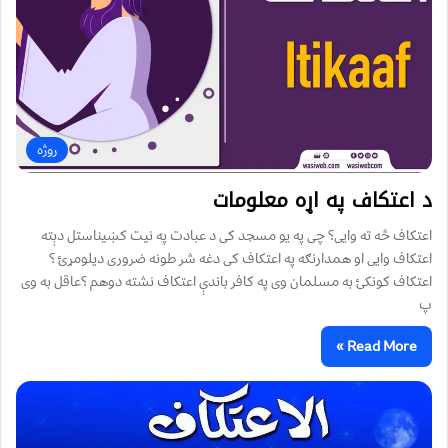
روژه
د اعتکاف په اړه معلومات
اعتکاف څه ته وایی؟ چی په یو مسجد کی د عبادت په نیت کښیناستل دېته
اعتکاف وایی او همدارنګه په اعتکاف کی دغه شر طونه ضروری ديلومړئ ؟
اعتکاف کونکئ به مسلمان وی په کافر باندې اعتکاف نشته دوهم ؟عاقل به وی
پ
Read More »