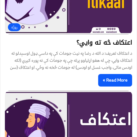
روژه
اعتکاف څه ته وايي؟
د اعتکاف تعریف: د الله د رضا په نيت جومات کې په داسې ډول اوسېدلو ته
اعتکاف وايي، چې له هغو اړتياوو پرته چې په جومات کې نه پوره کيږي (لکه
اودس ماتی، واجب غسل او اودس) له جومات څخه نه وځي. او اعتکاف (سن
Read More »