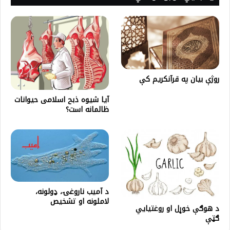
روژې بیان په قرآنکریم کې
آيا شیوه ذبح اسلامی حیوانات
ظالمانه است؟
د آمیب ناروغۍ، ډولونه،
لاملونه او تشخیص
د هوګې خوړل او روغتیایي
ګټې