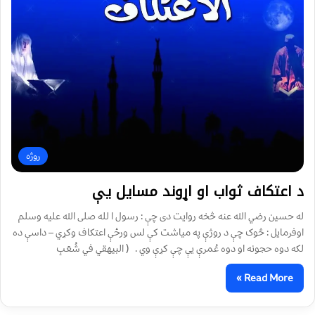
روژه
د اعتکاف ثواب او اړوند مسایل یې
له حسين رضي الله عنه څخه روايت دی چې : رسول ا لله صلی الله عليه وسلم
اوفرمايل : څوک چې د روژې په مياشت کې لس ورځې اعتکاف وکړي – داسې ده
لکه دوه حجونه او دوه عُمرې يې چې کړې وي . ( البيهقي في شُعَبِ
Read More »