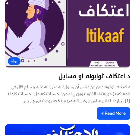
روژه
د اعتکاف ثوابونه او مسایل
د اعتکاف ثوابونه : عن ابن عباس أن رسول الله صلى الله عليه و سلم قال في
المعتكف ( هو يعكف الذنوب ويجري له من الحسنات كعامل الحسنات كلها )
[1] . ژباړه : له ابن عباس ( رضی الله عنهما) څخه روايت دی چې رس
Read More »