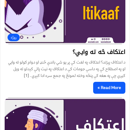
روژه
اعتکاف څه ته وايي؟
د اعتکاف پېژند؟ اعتکاف په لغت کې پر يو شي باندې ځنډ او دوام کولو ته وايي
او په اصطلاح کې په داسې جومات کې د اعتکاف په نيت پاتې کېدلو ته ویل
کیږي چې په هغه کې پنځه وخته لمونځ په جمع سره ادا کېږي . [1]
Read More »