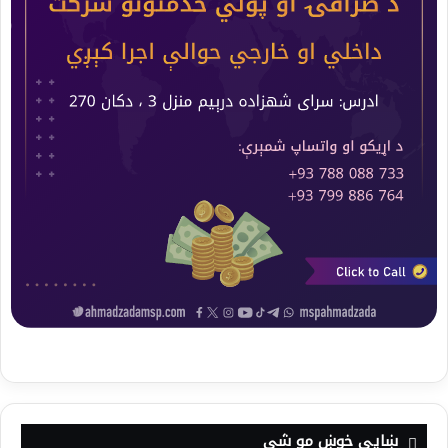
ښايي خوښ مو شي