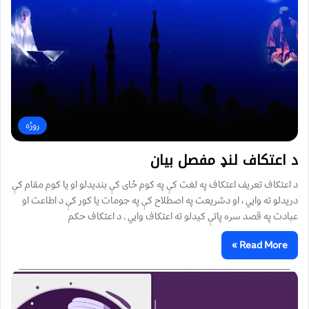
روژه
د اعتکاف لنډ مفصل بیان
د اعتکاف تعريف اعتکاف په لغت کې په کوم ځای کې بنديدلو او يا کوم مقام کې
دريدلو ته وايي ، او دشريعت په اصطلاح کې په جومات يا کور کې د اطاعت او
عبادت په قصد سره پاتې کيدلو ته اعتکاف وايي . د اعتکاف حکم
Read More »