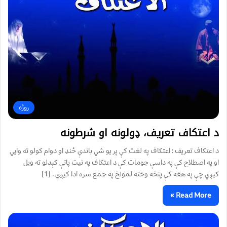
روژه
د اعتکاف تعريف، ډولونه او شرطونه
د اعتکاف تعريف : اعتکاف په لغت کې پر يو شي باندې ځنډ او دوام کولو ته وايي
او په اصطلاح کې په داسې جومات کې د اعتکاف په نيت پاتې کېدلو ته ویل
کیږي چې په هغه کې پنځه وخته لمونځ په جمع سره ادا کيږي . [1]
Read More »