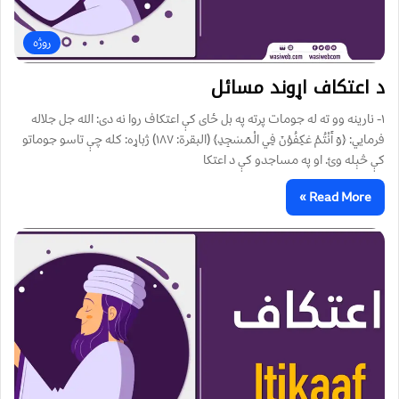
روژه
د اعتکاف اړوند مسائل
١- نارينه وو ته له جومات پرته په بل ځای کې اعتکاف روا نه دی: الله جل جلاله
فرمايي: ﴿وَ أَنْتُمْ عٰکِفُوْنَ فِي الْمَسٰجِدِ‏﴾ (البقرة: ۱۸۷) ژباړه: کله چې تاسو جوماتو
کې څېله وئ. او په مساجدو کې د اعتکا
Read More »