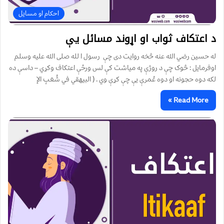
احکام او مسایل
د اعتکاف ثواب او اړوند مسائل یې
له حسين رضي الله عنه څخه روايت دی چې رسول ا لله صلی الله عليه وسلم
اوفرمايل : څوک چې د روژې په مياشت کې لس ورځې اعتکاف وکړي – داسې ده
لکه دوه حجونه او دوه عُمرې يې چې کړې وي . ( البيهقي في شُعَبِ الإ
Read More »