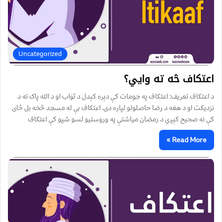
Uncategorized
اعتکاف څه ته وايي؟
د اعتکاف تعریف: اعتکاف په جومات کې دېره کېدل د ثواب او د الله پاک ته د
نزديکت او د هغه د رضا حاصلولو لپاره دى. اعتکاف بې له مسجد څخه بل ځاى
کې نه صحيح کېږي د رمضان مياشتې په وروستيو لسو شپو کې اعتکاف
Read More »