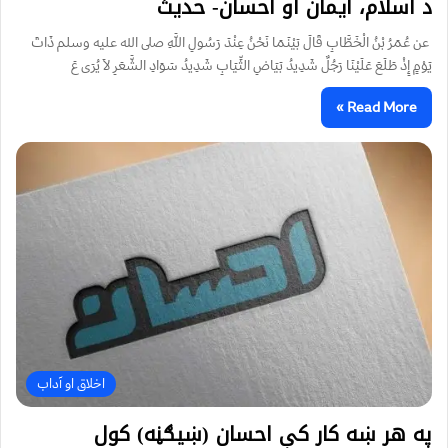
د اسلام، ایمان او احسان- حدیث
عن عُمَرُ بْنُ الْخَطَّابِ قَالَ بَيْنَمَا نَحْنُ عِنْدَ رَسُولِ اللَّهِ صلى الله عليه وسلم ذَاتَ
يَوْمٍ إِذْ طَلَعَ عَلَيْنَا رَجُلٌ شَدِيدُ بَيَاضِ الثِّيَابِ شَدِيدُ سَوَادِ الشَّعَرِ لاَ يُرَى عَ
Read More »
اخلاق او آداب
په هر ښه كار كې احسان (ښيګڼه) كول