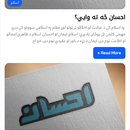
اسلام
احسان څه ته وايي؟
په اسلام کې د عبادت او اخلاقو تر ټولو لوړ مقام په اسلامي ښوونو کې درې
مهمې کلمې تل یوځای یادېږي: اسلام، ایمان او احسان. اسلام د ظاهري اعمالو
او اطاعت نوم دی، ایمان د زړه د باور او عقیدې نوم دی، خو اح
Read More »