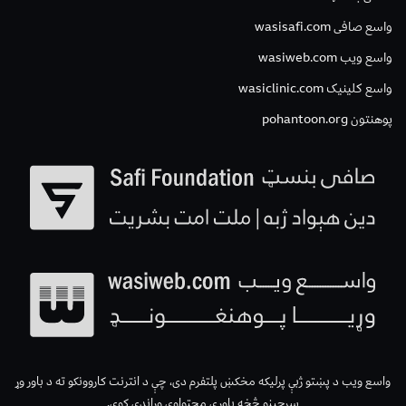
واسع صافی wasisafi.com
واسع ویب wasiweb.com
واسع کلینیک wasiclinic.com
پوهنتون pohantoon.org
واسع ویب د پښتو ژبې پرلیکه مخکښ پلتفرم دی، چې د انترنت کاروونکو ته د باور وړ
سرچینو څخه باوري محتواوې وړاندې کوي.