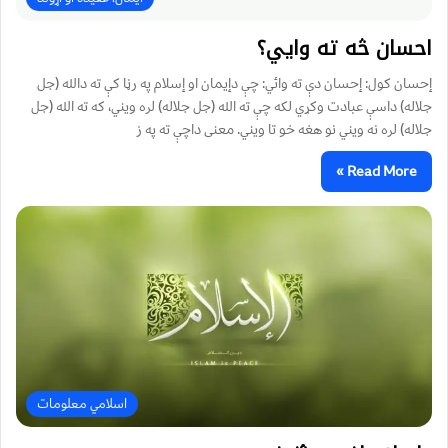
احسان څه ته وايي؟
إحسان كول: إحسان دې ته وائي: چې دإيمان او إسلام په رڼا كې ته دالله (جل
جلاله) داسې عبادت وكړي لكه چې ته الله (جل جلاله) لره ويني، كه ته الله (جل
جلاله) لره نه ويني نو هغه خو تا ويني. معنى داچې ته په ز
Read More »
اسلامي معلومات