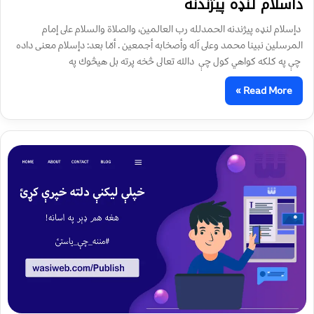
داسلام لنډه پيژندنه
دإسلام لنډه پيژندنه الحمدلله رب العالمين، والصلاة والسلام على إمام
المرسلين نبينا محمد وعلى آله وأصخابه أجمعين . أمّا بعد: دإسلام معنى داده
چې په كلكه كواهي كول چې دالله تعالى څخه پرته بل هيڅوك په
Read More »