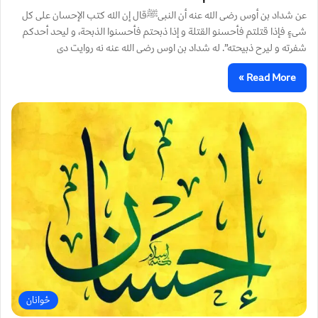
عن شداد بن أوس رضی الله عنه أن النبیﷺقال إن الله کتب الإحسان علی کل
شیءٍ فإذا قتلتم فأحسنو القتلة و إذا ذبحتم فأحسنوا الذبحة، و لیحد أحدکم
شفرته و لیرح ذبیحته”. له شداد بن اوس رضى الله عنه نه روايت دى
Read More »
ځوانان