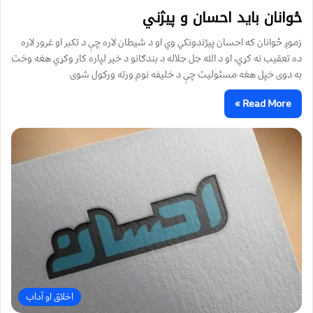
ځوانان بايد احسان و پيژني
زموږ ځوانان که احسان پيژندونکي وي او د شيطان لاره چې د تکبر او غرور لاره
ده تعقيب نه کړي، او د الله جل جلاله د بندګانو د خير لپاره کار وکړي هغه وخت
به دوى خپل هغه مسئوليت چې د خليفه نوم ورته ورکول شوى
Read More »
اخلاق او آداب