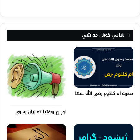
ښايي خوښ مو شي
حضرت ام كلثوم رضى الله عنها
لوړ ږغ روغتيا ته زيان رسوي