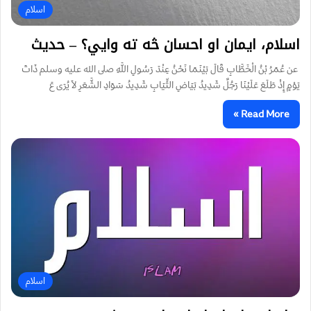
اسلام
اسلام، ‌ایمان او احسان څه ته وايي؟ – حدیث
عن عُمَرُ بْنُ الْخَطَّابِ قَالَ بَيْنَمَا نَحْنُ عِنْدَ رَسُولِ اللَّهِ صلى الله عليه وسلم ذَاتَ
يَوْمٍ إِذْ طَلَعَ عَلَيْنَا رَجُلٌ شَدِيدُ بَيَاضِ الثِّيَابِ شَدِيدُ سَوَادِ الشَّعَرِ لاَ يُرَى عَ
Read More »
اسلام