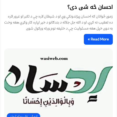
احسان څه شی دی؟
زموږ ځوانان که احسان پيژندونکي وي او د شيطان لاره چې د تکبر او غرور لاره
ده تعقيب نه کړي، او د الله جل جلاله د بندګانو د خير لپاره کار وکړي هغه وخت
به دوى خپل هغه مسئوليت چې د خليفه نوم ورته ورکول شوى
Read More »
ایمان، عقیده او اړوند