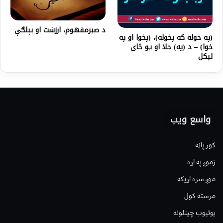
د صبرمفهوم، ارزښت او بېلګې
(په خوله که پخوله)، (پخوا او په
خوا) – د (په) جلا او یو ځای
لېکل
واسع ویب
کور پاڼه
زموږ په اړه
موږ سره اړیکه
مرسته کول
یوتیوب چینلونه