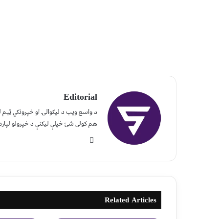
Editorial
د واسع ویب د لیکوالۍ او خپرونکي ټیم
هم کولی شئ خپلې لیکنې د خپرولو لپاره
Related Articles