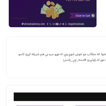
 لخوا. که مطالب مو خوښ شوي وي، له نورو سره یې هم شریکه کړئ. تاسو
 موږ ته راولېږئ. #مننه_چې_یاستئ