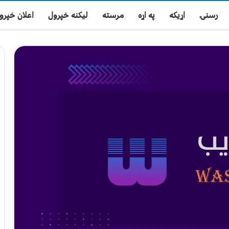
رسنۍ
اړیکه
په اړه
مرسته
لیکنه خپرول
اعلان خپرو