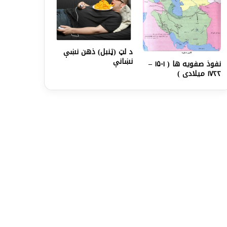
د لټ (ټنبل) ذهن نښې
نښانې
نفوذ صفویه ها ( ۱۵۰۱ –
۱۷۲۲ میلادی )