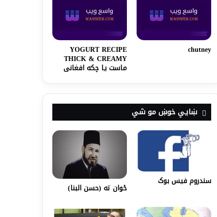
YOGURT RECIPE
chutney
THICK & CREAMY
ماست یا چکه افغانی
ښايي خوښ مو شي
سندروم فیس بوک
ځوان ته (حسن البنا)