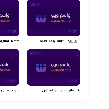
شیر پیره | Most Easy Burfi
Afghan Kofta | کوفته افغان
طرز تهیه شورنخودافغانی
حلواى سوجى molina Halva