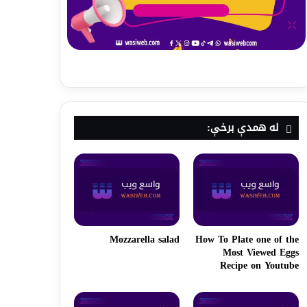
له همدې برخې:
Mozzarella salad
How To Plate one of the
Most Viewed Eggs
Recipe on Youtube