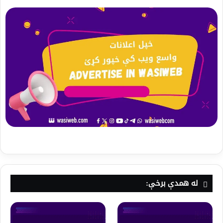
له همدې برخې: