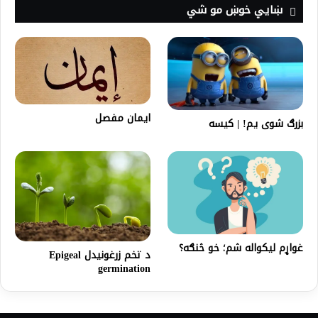
ښايي خوښ مو شي
ایمان مفصل
بزرګ شوی یم! | کیسه
غواړم لیکواله شم؛ خو څنګه؟
د تخم زرغونیدل Epigeal
germination