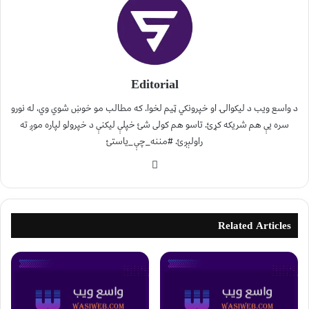
Editorial
د واسع ویب د لیکوالۍ او خپرونکي ټیم لخوا. که مطالب مو خوښ شوي وي، له نورو
سره یې هم شریکه کړئ. تاسو هم کولی شئ خپلې لیکنې د خپرولو لپاره موږ ته
راولېږئ. #مننه_چې_یاستئ
Related Articles