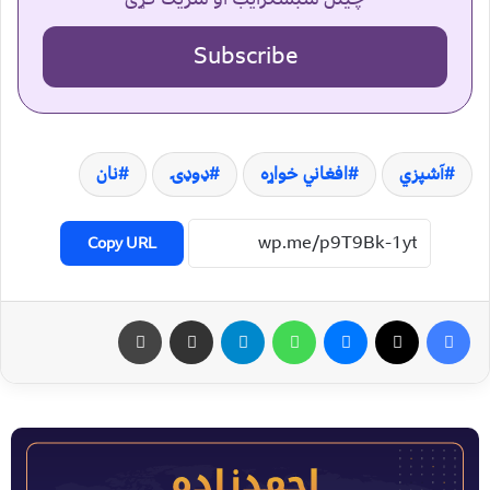
Subscribe
آشپزي
افغاني خواړه
ډوډۍ
نان
Copy URL