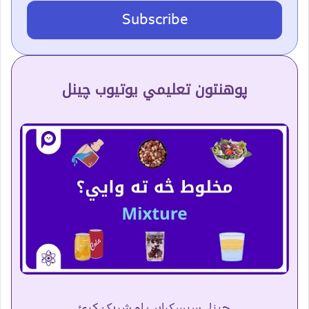
Subscribe
پوهنتون تعلیمي یوتیوب چینل
چینل سبسکرایب او شریک کړئ