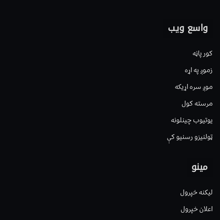
واسع ویب
کور پاڼه
زموږ په اړه
موږ سره اړیکه
مرسته کول
یوتیوب چینلونه
ټولنیزو رسنیو کې
مینو
لیکنه خپرول
اعلان خپرول