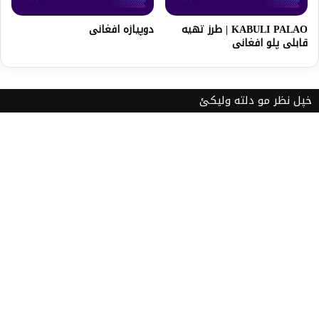
KABULI PALAO | طرز تهيه
دوپیازه افغانی
قابلى پلو افغانى
خپل نظر مو دلته ولیکئ