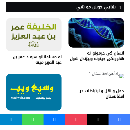
ښايي خوښ مو شي
انسان کې جرمونو ته
له مسلمانانو سره د عمر بن
هڅوونکی جینونه وپیژندل شول
عبد العزيز مینه
حمل و نقل و ارتباطات در
افغانستان
ددنیا خبری په اوو ځایونو کی
مه کوئ -ویناوې