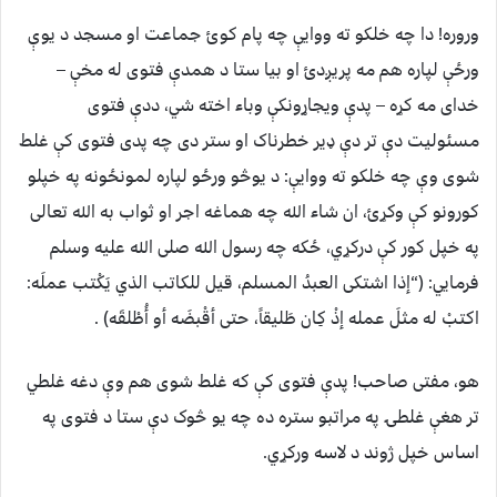
وروره! دا چه خلکو ته ووايې چه پام کوئ جماعت او مسجد د یوې
ورځې لپاره هم مه پریږدئ او بیا ستا د همدې فتوی له مخې –
خدای مه کړه – پدې ویجاړونکې وباء اخته شي، ددې فتوی
مسئولیت دې تر دې ډیر خطرناک او ستر دی چه پدی فتوی کې غلط
شوی وې چه خلکو ته ووايې: د یوڅو ورځو لپاره لمونځونه په خپلو
کورونو کې وکړئ، ان شاء الله چه هماغه اجر او ثواب به الله تعالی
په خپل کور کې درکړي، ځکه چه رسول الله صلی الله علیه وسلم
فرمايي: (“إذا اشتكى العبدُ المسلم، قيل للكاتب الذي يَكْتب عملَه:
اكتبْ له مثلَ عمله إذْ كِان طَليقاً، حتى أقْبضَه أو أُطْلقَه) .
هو، مفتی صاحب! پدې فتوی کې که غلط شوی هم وې دغه غلطي
تر هغې غلطۍ په مراتبو ستره ده چه یو څوک دې ستا د فتوی په
اساس خپل ژوند د لاسه ورکړي.