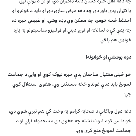
چه دغه اهل خبره کسان دلته ډاکټران دي، او نن د ټولې نړۍ
ډاکټران پدې باور دي چه دغه مرض ساري دی او باید د غونډو او
اختلاط څخه څومره چه ممکن وي ډډه وشي، او طبيعي خبره ده
چه پدې کې د لمانځه او نورو ديني او ټولنیزو مناسبتونو په پاره
غونډې هم راځي.
دوه پوښتنې او ځوابونه!
خو ځینی مفتیان صاحبان پدې خبره نیوکه کوي او وايي د جماعت
لمونځ باید ددې غونډو څخه مستثنی وي، هغوی استدلال کوي
چې:
دغه ډول وباګانې د صحابه کرامو په وخت کې هم تیرې شوي دي،
خو داسې کوم ثبوت نشته چه هغوی دې مسجدونه تړلي او د
جماعت لمونځ منع کړی وي.