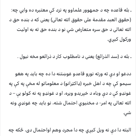
ـ بله قاعده چه د جمهوور علماوو په نزد کې معتبره ده وايي چه:
(حقوق العبد مقدمة علی حقوق الله تعالی) یعنی که د بنده حق د
الله تعالی د حق سره متعارض شي نو د بنده حق ته به اولیت
ورکول کیږي.
ـ بله د (سد الذرائع) یعنی د نامطلوب کار د ذرائعو مخه نیول .
ددغو او دې ته ورته نورو قاعدو غوښتنه دا ده چه باید په هغو
سیمو کې چه د اهل خبره (ډاکټرانو) د معلوماتو له مخې په کې په
غونډو کې د دې وباء د خپریدو ویره، او د غونډو په نه کولو يې – د
الله تعالی په امر- د مخنيوي احتمال شته، نو باید چه غونډې ونه
شي.
البته دا دې نه ویل کیږي چه دا مجرد وهم اواحتمال دی، ځکه چه