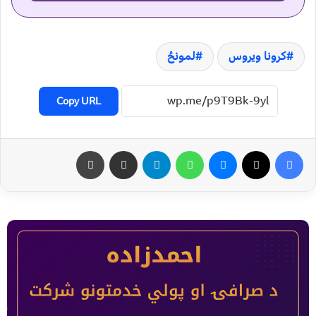
کرونا ویروس
لمونځ
Copy URL