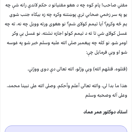
مفتي صاحب! پام کوه چه د هغو مفتیانو د حکم لاندې رانه شې چه
یو په سر زخمي صحابي ترې پوښتنه وکړه چه زه بیګاه جنب شوی
یم څه وکړم؟ آیا تیمم کولای شم؟ نو هغوی ورته وویل چه نه، ته چه
غسل کولای شې تا ته د تیمم کولو اجازه نشته، نو غسل يې وکړ
اومړ شو، نو کله چه پیغمبر صلی الله علیه وسلم خبر شو په غوسه
شو او ويې فرمایل چې:
(قتلوه، قتلهم الله) ويې وژلو، الله تعالی دې دوی ووژني.
ه‍‍ذا ما بدا لی، والله تعالی أعلم وأحكم، وصلى الله على نبينا محمد،
وعلى آله وصحبه وسلم
استاد دوکتور عمر عماد