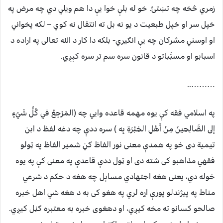
زمري څخه چه تښتئ. خو له بلې خوا يې دا هم ويلي دي چه مرض په
خپل سر او خپل طبعیت د یو نه بل ته انتقال نه کوي – لکه پخواني
او اوسني مشرکان چه يې انګیري- بلکه دا کار د الله تعالی په اراده د
اسبابو او مسبَّباتو د قانون سره سم تر سره کېږي.
………..
په اسلامي فقه کې یوه مهمه قاعده وايي چه (المَرْجِعُ في كُلِّ شَيْءٍ
إلى الصَّالِحِينَ مِنْ أَهْلِ الخِبْرَةِ بِه ) سره ددې چه دغه لفظ د ابن
تیمیة دی خو په همدې معنی نور الفاظ ګڼ شمیر الفاظ په ټولو
فقهي م‍‍ذاهبو کی شته دی او ټول ددې قاعدې په معنی کې په یوه
خوله دي، یعنی هغه اجتهادي مساېل چه هغه د حکم د شرعي
مناط په پیژندلو پورې اړه لري په هغو کی به د هغه شي اهل خبره
صالحو کسانو ته مخه کیږي، او دهغوی خبره به معتبره ګڼل کیږي.