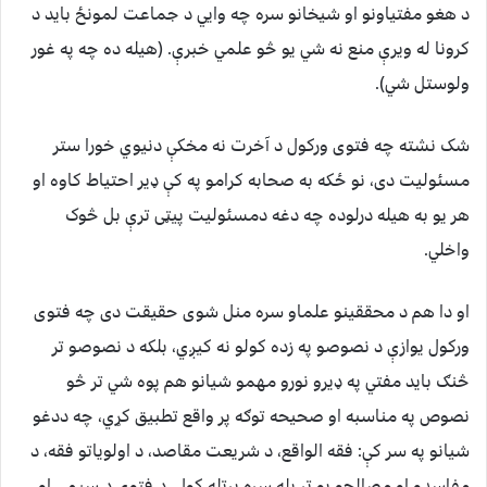
د هغو مفتیاونو او شیخانو سره چه وايي د جماعت لمونځ باید د
کرونا له ویرې منع نه شي یو څو علمي خبرې. (هیله ده چه په غور
ولوستل شي).
شک نشته چه فتوی ورکول د آخرت نه مخکې دنیوي خورا ستر
مسئولیت دی، نو ځکه به صحابه کرامو په کې ډیر احتیاط کاوه او
هر یو به هیله درلوده چه دغه دمسئولیت پیټی ترې بل څوک
واخلي.
او دا هم د محققینو علماو سره منل شوی حقیقت دی چه فتوی
ورکول یوازې د نصوصو په زده کولو نه کیږي، بلکه د نصوصو تر
څنګ باید مفتي په ډیرو نورو مهمو شیانو هم پوه شي تر څو
نصوص په مناسبه او صحیحه توګه پر واقع تطبیق کړي، چه ددغو
شیانو په سر کې: فقه الواقع، د شریعت مقاصد، د اولویاتو فقه، د
مفاسدو او مصالحو یو تر بله سره پرتله کول، د فتوی د سيمې او