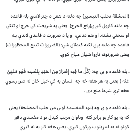
(المشقة تجلب التیسیر) چه دلته د هغې د چتر لاندې بله قاعده
چه دلته کارول کیږي(رفع الحرج). یعنی په شریعت کې حرج او تنګي
او سختي نشته. او هم ددغې، او یا د ضرورت د قاعدې لاندې بله
قاعده چه دلته پرې تکیه کیدلای شي: (الضرورات تبیح المحظورات)
یعنی ضرورتونه ناروا شیان مباح کوي.
ـ بله قاعده وايي چه: (كُلُّ ما فِيهِ إِضْرَارٌ مِنَ العَبْدِ بِنَفْسِه فَهُو مَنْهِيٌّ
عَنْه ) یعنی په هر هغه څه چه انسان په کې خپل ځان ته ضرر رسوي
هغه ترې شرعا منع دی .
ـ بله قاعده واي چه (درء المفسدة اولی من جلب المصلحة) یعنی
که په یو کار یو برابر ګټه اوتاوان مرتب کیدل نو د مفسدې دفع
کولو ته به لمړیتوب ورکول کیږي، یعنی هغه کار به نه کیږي .