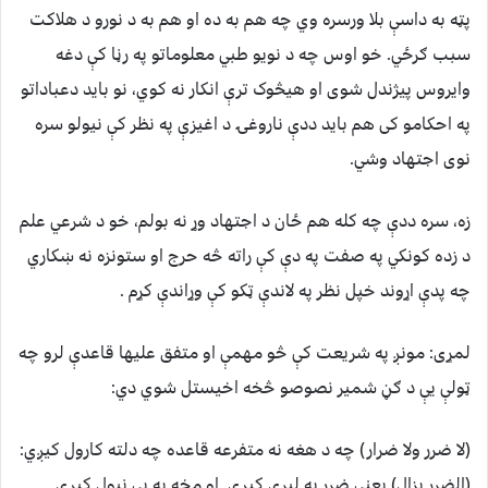
پټه به داسې بلا ورسره وي چه هم به ده او هم به د نورو د هلاکت
سبب ګرځي. خو اوس چه د نویو طبي معلوماتو په رڼا کې دغه
وایروس پيژندل شوی او هیڅوک ترې انکار نه کوي، نو باید دعباداتو
په احکامو کی هم باید ددې ناروغۍ د اغیزې په نظر کې نیولو سره
نوی اجتهاد وشي.
زه، سره ددې چه کله هم ځان د اجتهاد وړ نه بولم، خو د شرعي علم
د زده کونکي په صفت په دې کې راته څه حرج او ستونزه نه ښکاري
چه پدې اړوند خپل نظر په لاندې ټکو کې وړاندې کړم .
لمړی: مونږ په شریعت کې څو مهمې او متفق علیها قاعدې لرو چه
ټولې يې د ګڼ شمیر نصوصو څخه اخیستل شوي دي:
(لا ضرر ولا ضرار) چه د هغه نه متفرعه قاعده چه دلته کارول کیږي:
(الضرر یزال) یعنی ضرر به لیرې کیږي. او مخه به يې نیول کیږي.