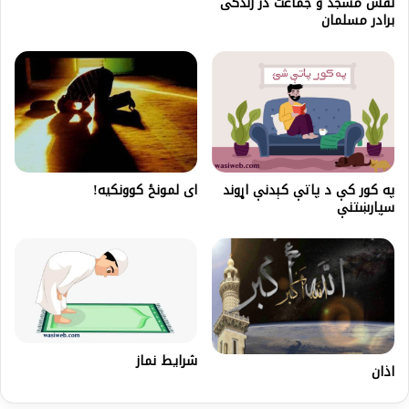
نقش مسجد و جماعت در زندگی
برادر مسلمان
په کور کې د پاتې کېدنې اړوند
ای لمونځ کوونکیه!
سپارښتنې
شرایط نماز
اذان