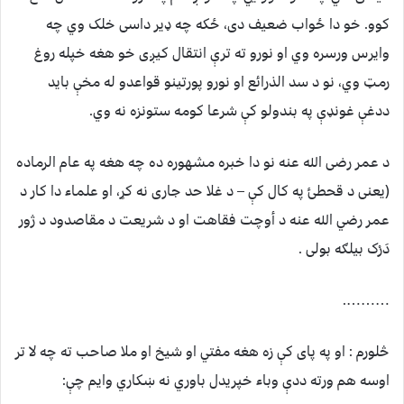
کوو. خو دا ځواب ضعیف دی، ځکه چه ډیر داسی خلک وي چه
وایرس ورسره وي او نورو ته ترې انتقال کیږی خو هغه خپله روغ
رمټ وي، نو د سد الذرائع او نورو پورتینو قواعدو له مخې باید
ددغې غونډې په بندولو کې شرعا کومه ستونزه نه وي.
د عمر رضی الله عنه نو دا خبره مشهوره ده چه هغه په عام الرماده
(یعنی د قحطئ په کال کې – د غلا حد جاری نه کړ، او علما‌ء دا كار د
عمر رضي الله عنه د أوچت فقاهت او د شریعت د مقاصدود د ژور
دَرْک بیلګه بولی .
……….
څلورم : او په پای کې زه هغه مفتي او شیخ او ملا صاحب ته چه لا تر
اوسه هم ورته ددې وباء خپریدل باوري نه ښکاري وایم چې: