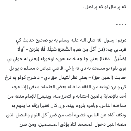
که پر مال او که پر اهل .
…….
دریم : رسول الله صلى الله عليه وسلم په یو صحیح حدیث کې
فرمايي چه: (مَنْ أَكَلَ مِنْ هَذِهِ الشَّجَرَةِ شَيْئًا، فَلَا يَقْرَبَنَّ – أَوْ لَا
يُصَلِّيَنَّ – مَعَنَا) يعنې چا چه خامه هوږه اوخوړله (یعنی له خولې يې
بوی تلو) نو مسجد ته دې نه راځي. قاضي عیاض د مسلم د یو بل
حدیث (العین حق) – يعنې نظر لګیدل حق دي – د شرح کولو په ترڅ
کې وايي: (وفيه من الفقه ما قاله بعض العلماء: ينبغى [إذا عرف
أحد بالإصابة بالعين اجتنابه والتحرز منه، وينبغى] للإمام منعه من
مداخلة الناس، ويأمره بلزوم بيته، وإن كان فقيراً رزقه ما يقوم به
ويكف أذاه عن الناس، فضرره أشد من ضرر آكل الثوم والبصل الذى
منعه النبى دخول المسجد لئلا يؤذى المسلمين، ومن ضرر