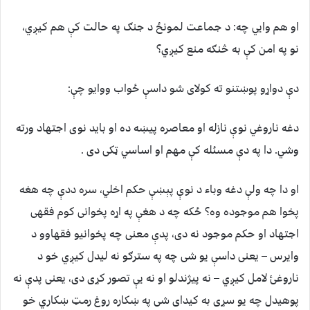
او هم وايي چه: د جماعت لمونځ د جنګ په حالت کې هم کیږي،
نو په امن کې به څنګه منع کیږي؟
دې دواړو پوښتنو ته کولای شو داسې ځواب ووایو چې:
دغه ناروغي نوې نازله او معاصره پیښه ده او باید نوی اجتهاد ورته
وشي. دا په دې مسئله کې مهم او اساسي ټکی دی .
او دا چه ولې دغه وبا‌ء د نوې پېښې حکم اخلي، سره ددې چه هغه
پخوا هم موجوده وه؟ ځکه چه د هغې په اړه پخوانی کوم فقهی
اجتهاد او حکم موجود نه دی، پدې معنی چه پخوانیو فقهاوو د
وایرس – یعنی داسې یو شی چه په سترګو نه لیدل کیږي خو د
ناروغئ لامل کیږي – نه پیژندلو او نه يې تصور کړی دی، یعنی پدې نه
پوهیدل چه یو سړی به کیدای شی په ښکاره روغ رمټ ښکاري خو