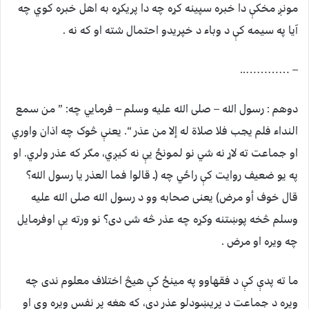
مونږ مخکې دا خبره سپینه کړه چه دا پریکړه به اهل خبره کوي چه
آیا په سیمه کې د وباء د خپریدو احتمال شته او که نه .
– …………..
دوهم : رسول الله – صلی الله علیه وسلم – فرمايي چه: ” من سمع
النداء فلم يجب فلا صلاة له إلا من عذر “. يعنې څوک چه اذان واوري
او جماعت ته لاړ نه شي نو لمونځ يې نه کیږي، مګر که عذر ولري. او
په یو ضعیف روایت کې راځي چه (ـ قالوا فما العذر يا رسول الله؟
قال خوف أو مرض) یعنی صحابه وو د رسول الله صلی الله علیه
وسلم څخه پوښتنه وکړه چه عذر څه شی دی؟ نو ورته يې اوفرمایل
چه ویره او مرض .
ما ته پدې کې د فقهاوو په مینځ کې هیڅ اختلاف معلوم ندی چه
ویره د جماعت د پریښودلو ع‍ذر دی، که هغه پر نفس ویره وي او