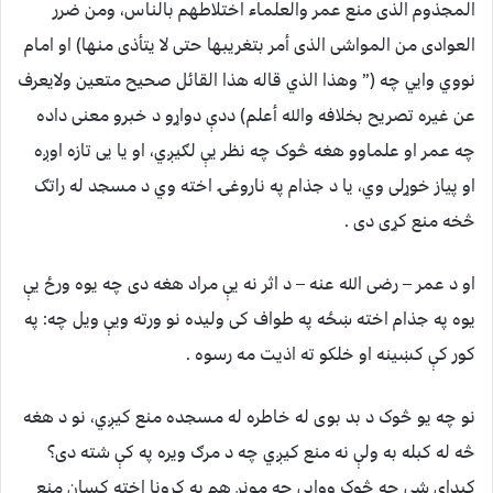
المجذوم الذى منع عمر والعلماء اختلاطهم بالناس، ومن ضرر
العوادى من المواشى الذى أمر بتغريبها حتى لا يتأذى منها) او امام
نووي وايي چه (” وهذا الذي قاله هذا القائل صحيح متعين ولايعرف
عن غيره تصريح بخلافه والله أعلم) ددې دواړو د خبرو معنی داده
چه عمر او علماوو هغه څوک چه نظر يې لګیږي، او یا یی تازه اوږه
او پیاز خوړلی وي، یا د جذام په ناروغۍ اخته وي د مسجد له راتګ
څخه منع کړی دی .
او د عمر – رضی الله عنه – د اثر نه يې مراد هغه دی چه یوه ورځ يې
یوه په جذام اخته ښځه په طواف کی ولیده نو ورته ويې ویل چه: په
کور کې کښینه او خلکو ته اذیت مه رسوه .
نو چه یو څوک د بد بوی له خاطره له مسجده منع کیږي، نو د هغه
څه له کبله به ولې نه منع کیږي چه د مرګ ویره په کې شته دی؟
کیدای شي چه څوک ووايي چه مونږ هم په کرونا اخته کسان منع