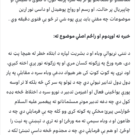
چاپېريال پر حالت، او رسم او رواج پوهیدل او داسی نور اړین
موضوعات چه مفتي باید پرې پوه شي تر څو يې فتوی دقیقه وي .
خبره نه اوږدوم او راځم اصلي موضوع ته:
د نننۍ نړیوالې وباء او د بشریت لپاره د ابتلاء خطر له هیچا پټ نه
دی، هره ورځ په زرګونه کسان مري او په زرګونه نور پرې اخته کیږي،
اود نړۍ په ګوټ ګوټ کی هر هیواد ددغې وباء سره د مقابلې په پار
ډول ډول تدابیر نیولي دي چه د ټولو په سر کې څه بلکه لا تر اوسه
پورې یواځینی فعال او اغیزمن تدبیر د نورو سره د اختلاط څخه ډډه
کول دي چه دغه تدبیر مونږ مسلمانانو ته پیغمبر علیه السلام
څوارلس پیړئ مخکې په ګوته کړی وو کله چه يې فرمايلي دي چه د
طاعون او د وباء سيمې ته مه ورځئ او نه ترې د تېښتې په نیت را
اوځئ. او هم يې فرمايلي دي چه د مجذوم څخه داسې تښتئ لکه د