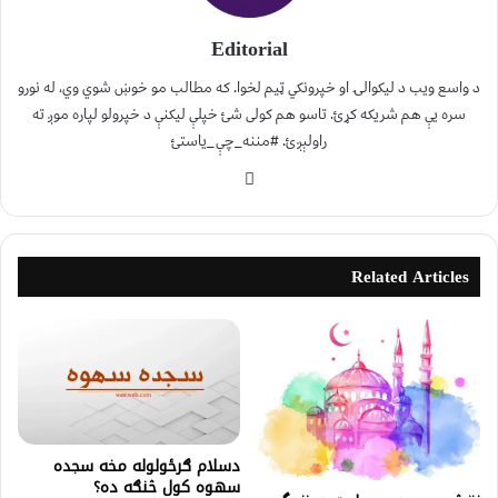
Editorial
د واسع ویب د لیکوالۍ او خپرونکي ټیم لخوا. که مطالب مو خوښ شوي وي، له نورو
سره یې هم شریکه کړئ. تاسو هم کولی شئ خپلې لیکنې د خپرولو لپاره موږ ته
راولېږئ. #مننه_چې_یاستئ
Related Articles
دسلام ګرځولوله مخه سجده
سهوه کول څنګه ده؟