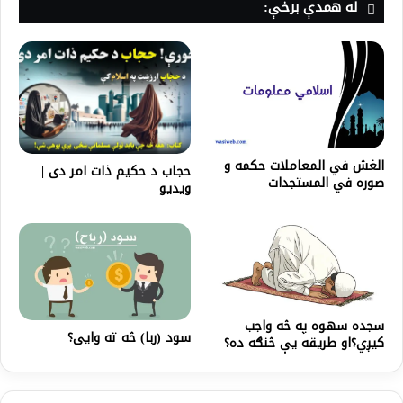
له همدې برخې:
الغش في المعاملات حكمه و
حجاب د حکیم ذات امر دی |
صوره في المستجدات
ویدیو
سجده سهوه په څه واجب
سود (ربا) څه ته وایی؟
کیږي؟او طریقه یې څنګه ده؟