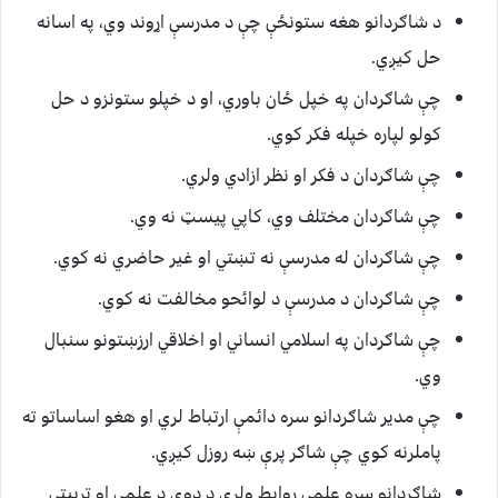
د شاګردانو هغه ستونځې چې د مدرسې اړوند وي، په اسانه
حل کيږي.
چې شاګردان په خپل ځان باوري، او د خپلو ستونزو د حل
کولو لپاره خپله فکر کوي.
چې شاګردان د فکر او نظر ازادي ولري.
چې شاګردان مختلف وي، کاپي پيسټ نه وي.
چې شاګردان له مدرسې نه تښتي او غير حاضري نه کوي.
چې شاګردان د مدرسې د لوائحو مخالفت نه کوي.
چې شاګردان په اسلامي انساني او اخلاقي ارزښتونو سنبال
وي.
چې مدير شاګردانو سره دائمې ارتباط لري او هغو اساساتو ته
پاملرنه کوي چې شاګر پرې ښه روزل کيږي.
شاګردانو سره علمي روابط ولري د دوی د علمي او تربيتي