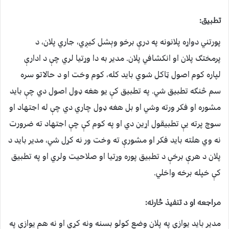
تطبيق:
پورتني دواړه پلانونه په درې برخو وېشل کيږي، جاري پلان، د
پرمختګ پلان او انکشافي پلان. مدير به دا وړتيا لري چې د ادارې
لپاره کوم اصول ټاکل شوي بايد کله، کوم وخت او د حالاتو سره
سم څنګه تطبيق شي. په تطبيق کې يو هغه ډول اصول دي چې بايد
مشوره او فکر ورته وشي او بل هغه ډول چاري دي چې له اجتهاد او
سوچ پرته يې تطبيقول اړين دي او په کوم کې چې اجتهاد ته ضرورت
نه وي هلته بايد فکر او مشورې ته وخت ور نه کړل شي، مدير بايد د
پلان د هرې برخې د تطبيق پوره وړتيا او صلاحيت ولري او په تطبيق
کې خپله برخه واخلي.
مراجعه او د تنفيذ څارنه:
مدير بايد يوازې په پلان وضع کولو بسنه ونه کړي او نه هم يوازې په