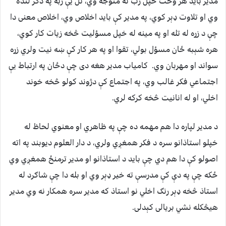
مدير بايد هر وخت خپل رب ته متوجه وي، تل يې ژبه په ذکر لنده
وي او تلاوت ډېر کوي، په مدير کې بايد اخلاص وي، اخلاص معنی دا
چې د زړه له تله او په مينه له خپل مسؤليت څخه زيات کار کوي،
هره شېبه ځان مسؤل بولي، تقوا او په هر کار کې ښه نيت ولري زړه
سواند او مهربان وي. کامياب مدير هغه دی چې دځان په ارتباط یې
اجتماعي فکر غالب وي، په اجتماع کې دژوند کولو څخه خوند
اخلي، او له انانیت څخه کرکه لري.
د مدير لپاره دا هم مهمه ده چې په ظاهري او معنوي لحاظ له
خپلو استاذانو سره د فکر همغږي ولري، د دار العلوم ديوبند په اته
اصولو کې دا هم دي چې بايد د استاذانو او مدير ترمنځ همغږي وي
ځکه چې په دې کې مدرسې ته خير ډېر وي او بله دا چې شاګرد له
استاذ څخه ډېر رنګ اخلي نو استاذ که مدير سره همکار نه وي مدير
هيڅکله نشي بريالی کېدلی.