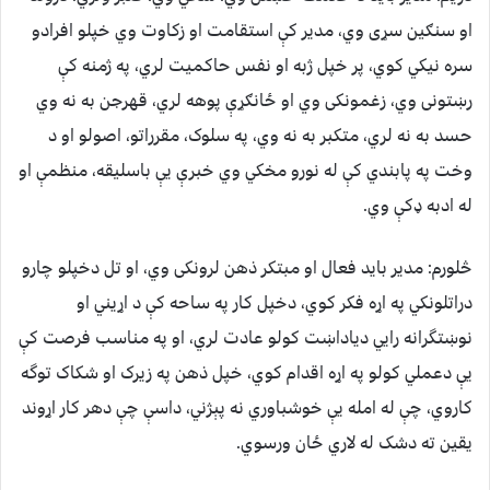
او سنګين سړی وي، مدير کې استقامت او زکاوت وي خپلو افرادو
سره نيکي کوي، پر خپل ژبه او نفس حاکميت لري، په ژمنه کې
رښتونی وي، زغمونکی وي او ځانګړې پوهه لري، قهرجن به نه وي
حسد به نه لري، متکبر به نه وي، په سلوک، مقرراتو، اصولو او د
وخت په پابندي کې له نورو مخکي وي خبرې يې باسليقه، منظمې او
له ادبه ډکې وي.
څلورم: مدیر باید فعال او مبتکر ذهن لرونکی وي، او تل دخپلو چارو
دراتلونکي په اړه فکر کوي، دخپل کار په ساحه کې د اړيني او
نوښتگرانه رایي دیاداښت کولو عادت لري، او په مناسب فرصت کې
یې دعملي کولو په اړه اقدام کوي، خپل ذهن په زیرک او شکاک توگه
کاروي، چې له امله یې خوشباوري نه پېژني، داسې چې دهر کار اړوند
یقین ته دشک له لاري ځان ورسوي.