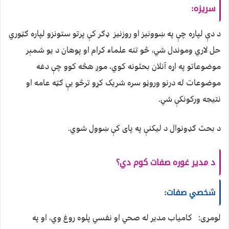
سريزه:
د دې لپاره چې په ښوونيز او روزنيز ډګر کې پرتو ستونزو لپاره ګټوري
حل لاري وموندل شي، څو تنه علماء کرام او پوهان د يو شمېر
موضوعاتو په اړه آنلان بحثونه کوي، موږ هڅه کوو چې دغه
موضوعات له درنو وروڼو سره شريک کړو ترڅو يې ګټه عامه او
نتيجه ورکونکې شي.
د بحث ګډونوال د لیکنې په پای کې ښوول شوي.
د مدير غوره صفات کوم دي؟
شخصي صفات:
لومړی: کامياب مدير له صحي او نفسي پلوه روغ وي، او په