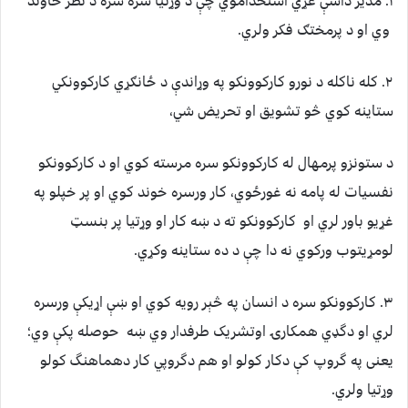
۱. مدير داسې غړي استخداموي چې د وړتيا سره سره د نظر خاوند
وي او د پرمختګ فکر ولري.
۲. کله ناکله د نورو کارکوونکو په وړاندې د ځانګړي کارکوونکي
ستاینه کوي څو تشويق او تحريض شي،
د ستونزو پرمهال له کارکوونکو سره مرسته کوي او د کارکوونکو
نفسيات له پامه نه غورځوي، کار ورسره خوند کوي او پر خپلو په
غړيو باور لري او کارکوونکو ته د ښه کار او وړتيا پر بنسټ
لومړيتوب ورکوي نه دا چې د ده ستاينه وکړي.
۳. کارکوونکو سره د انسان په څېر رويه کوي او ښې اړيکې ورسره
لري او دگډي همکارۍ اوتشریک طرفدار وي ښه حوصله پکې وي؛
یعنی په گروپ کې دکار کولو او هم دگروپي کار دهماهنگ کولو
وړتیا ولري.