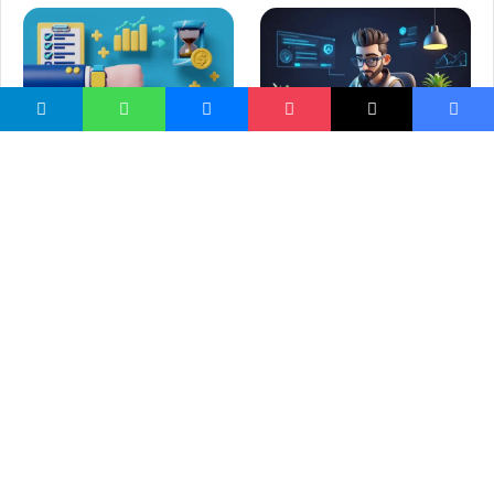
راپاڅه، خپل مدیریت پیل کړه
مدیریت څه دی؟ لغوي او
اصطلاحي څېړنه
ښايي خوښ مو شي
د الله ﷻ له رحمت څخه مه
ناهېلې کېږئ!