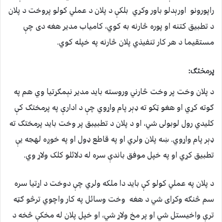
راپورونو اورېدلو باور وکړي بلکې د پلان د عملي کولو پروخت د پلان
د تطبيق کتنه او پوره څارنه به کوي، کامياب مدير هغه دی چې
مستقيما د هر کار تنفيذي پلان څارنه په خپله کوي.
پرمختګ:
د پلان وخت پر وخت څارني وروسته بايد مدير نېمګړتيا وي هم په
ګوته کړي او هغو ټکو ته ډېر پام واړوي چې د ادارې په پرمختګ کې
کليدي رول لوبولی شي، او د پلان د تطبيبق پر وخت بايد پرمختګ ته
ډېر پام واړوي. ښه پلان ولري او په قاطع ډول او په خوږه لهجه يې
تطبيق کړي او په خپل موفق باندې سره له دلائلو کلک ولاړ وي.
د پلان په عملي کولو کې بايد دا ملکه ولري چې دوخت د اړتيا سره
سم څنګه وکړای شي د هغه وخت وسائل په کار واچوي ترڅو ګټه
ترې واخيستل شي او پر مخ ولاړ شي، او خپل پلان له مخکې څخه د