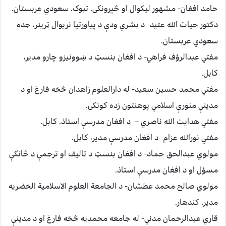
حامد افغان- مشهور ليکوال او څېړونکی. تبوک. سعودي عربستان.
دکتور حيات الله عتيد- د بشري ودې د پياوړتيا نړيوال ټرينر، جده
سعودي عربستان.
مفتي عبدالرؤف فراهي- د افغان بنسټ د ښوونيزو چارو مدير،
کابل.
مفتي محمد حسين سعيد- له دارالعلوم زاهدان څخه فارغ او د
مدينې منورې اسلامي پوهنتون زده کونکی.
مفتي هدايت الله ناصري – د افغان مدرسې استاذ. کابل.
مفتي نورالله عزام- د افغان مدرسې مدير، کابل.
مولوي عبدالحق حماد- د افغان بنسټ د تاليف او ترجمې د څانګې
مسؤل او د افغان مدرسې استاذ.
مولوي صالح محمد عطشان- د الجامعة العلوم الاسلامية الخضريه
مدير. کندهار.
قاري عبدالرحمان مدني- له جامعه محمديه څخه فارغ او د مدينې