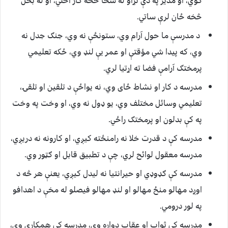
کوي، او مدير په دې تړاو له سخا څخه کار اخلي، او له بخل
څخه ځان لرې ساتي.
د مدرسې ما حول آرام وي، ستونځې نه وي، جنګ جدل نه
وي، که پيدا شي مؤقتې او عمر يې لنډ وي، ځکه تعليمي
پرمختګ آرامې فضا ته اړتيا لري.
مدرسه د کار او نشاط ځای وي، نه يواځې د تلقين او تلقۍ،
تعليمي وسائل مختلف وي، يو ډول نه وي، او وخت په وخت
په کې بدلون او پرمختګ راځي.
مدرسه کې د قدرت خلا نه رامنځته کيږي، او کارونه نه دريږي،
مدرسه معقول لوائح لري، چې د تطبيق قابل او ګټور وي.
مدرسه کې ګډوډي او حيرانتيا نه ليدل کيږي، يعنې هر څه د
اوږد مهالو منځ مهالو او لنډ مهالو فيصلو له مخې د اهدافو
په لور درومي.
مدرسه کې ثواب او عقاب دواړه وي، مدرسه کې همکاري وي،