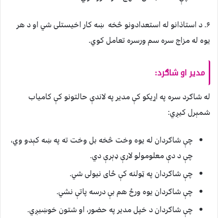
۶. د استاذانو له استعدادونو څخه ښه کار اخيستلی شي او د هر
يوه له مزاج سره سم ورسره تعامل کوي.
مدير او شاګرد:
له شاګرد سره په اړیکو کې مدير په لاندې حالتونو کې کامياب
شمېرل کيږي:
چې شاګردان له يوه وخت څخه بل وخت ته په ښه کېدو وي،
چې د دې معلومولو لارې ډېرې دي.
چې شاګردان په ټولنه کې ځای نيولی شي.
چې شاګردان يوه ورځ هم بې درسه پاتې نشي.
چې شاګردان د خپل مدير په حضور، او شتون خوښيږي.