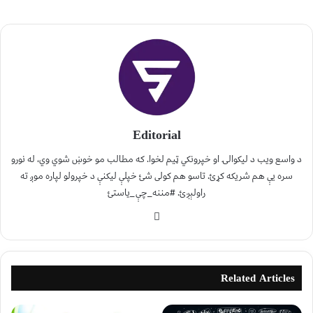
Editorial
د واسع ویب د لیکوالۍ او خپرونکي ټیم لخوا. که مطالب مو خوښ شوي وي، له نورو
سره یې هم شریکه کړئ. تاسو هم کولی شئ خپلې لیکنې د خپرولو لپاره موږ ته
راولېږئ. #مننه_چې_یاستئ
Related Articles