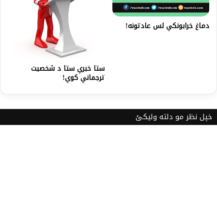
دماغ خرابونکي لس عادتونه!
ستا خبرې ستا د شخصیت
ترجماني کوي!
خپل نظر مو دلته ولیکئ