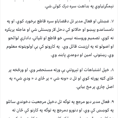
نېمگړتیاوي په بداهت سره درک کولی شي.
۷. غښتلی او فعال مدیر تل دقضایاو سره قاطع برخورد کوي، او په
نامساعدو پېښو او حالاتو کې دحل لار ویستلی شي او عاجله پریکړه
نه کوي، تصمیم وروسته نیسي خو قاطع او تلپاتي، دادارې لوائحو
او اصولو ته په ارزښت قائل وي، په کارونو کې یې اولویتونه معلوم
وي، رښتونی، امین او دوعدې پابند وي.
۸. خپل اشتباهات او تېروتني یې ورته مستحضر وي، او ورڅخه پر
ځای ګټه پورته کوي او تل د «وبه شي » پر ځای د « ودې شي» په
اصل چاري پر مخ بیایي.
۹. فعال مدیر دیو مرجع په توگه تل دخپل مرجعیت دخوندي ساتلو
په کوښښ کې وي، او دنورو دمرجع په توگه په کارنو کې ځان ته