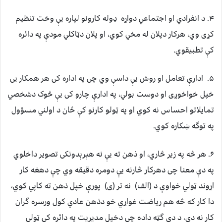
۴. د انفرادي او اجتماعي دواړه ډوله کارونو لپاره یې وخت تنظیم
کړی وي، هرکار دپلان له مخي کوي، او پلان دټاکلي مودې په دائره
کې تطبیقوي.
۵. ادارې تعامل او روش یې داسې وي چی په اداره کی هر همکار یی
خپل خواخوږی او دوست بولي، په ادارې چارو کی یې څوک دشخصي
تمایلاتو احساس نه کوي او په ټولو کارنو کې ځان د اولني مسؤول
په توگه ښکاره کوي.
۶. هر څه په زیر څاري، او ذهن ته یې نه هېرېدونکی تصویر داخلوي
په دې معنا چی دهرکار څارنه یې دومره دقیقه وي چې دهغه کار
اړوند ټولي خواوې د (الف) نه تر (ی) پورې خپل ذهن ته کاپي کوي،
دا کار که څه هم ریاضت غواړي خو دذهن عادي کول ورسره گران
کار نه دی، د دې گټه داده چې دخپل مدیریت په دائره کې ټولې