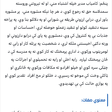
پنځم: کامياب مدير خپله اشتباه مني، او له تېروتني وروسته
سمدلاسه حق ته رجوع کوي، د هر چا نېکه مشوره مني، پر مشوره
باور لري، درایي ارزوني طریقه یې شورایي او په دلائلو بنا وي، په پراخه
سینه دتنقید کولو او تنقید زغملو حوصله لري، احساسات او
جذبات یې په کنترول کې وي، دمشورې په پای کې درایو دارزوني او
ورنه دګټې اخيستنې ملکه لري، د شخصیت په پرتله کار او رايې ته
لومړيتوب ورکوي، د ادارې پرمختګ ته کار کوي نه په مدرسه کې د
ځان پرمختګ لپاره، رايه اخلي او رايه نه تحميلوي او اجرائات په
چټکۍ سره کوي او خپلو افرادو ته مکافات ورکوي په ځانګړي او
ټاکلي وخت کې موخو ته رسيږي، د خلکو تر مخ افراد تقدير کوي او
په يوازې حالت کې يې تهديدوي.
معنوي صفات: