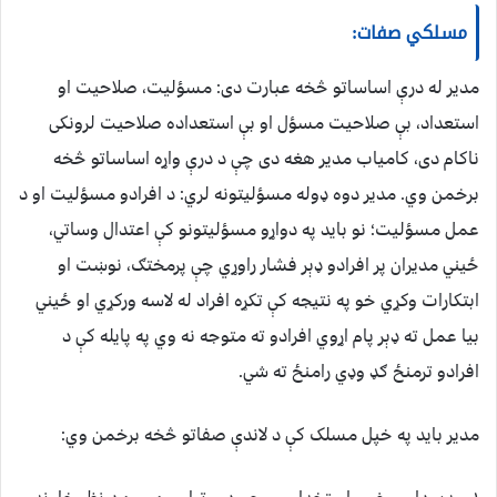
مسلکي صفات:
مدير له درې اساساتو څخه عبارت دی: مسؤليت، صلاحيت او
استعداد، بې صلاحيت مسؤل او بې استعداده صلاحيت لرونکی
ناکام دی، کامياب مدير هغه دی چې د درې واړه اساساتو څخه
برخمن وي. مدير دوه ډوله مسؤليتونه لري: د افرادو مسؤليت او د
عمل مسؤليت؛ نو بايد په دواړو مسؤليتونو کې اعتدال وساتي،
ځيني مديران پر افرادو ډېر فشار راوړي چې پرمختګ، نوښت او
ابتکارات وکړي خو په نتيجه کې تکړه افراد له لاسه ورکړي او ځيني
بيا عمل ته ډېر پام اړوي افرادو ته متوجه نه وي په پايله کې د
افرادو ترمنځ ګډ وډي رامنځ ته شي.
مدير بايد په خپل مسلک کې د لاندې صفاتو څخه برخمن وي: