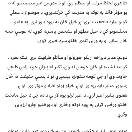
ظاهري لحاظ مرتب او منظم وي، او د مدرسې غير منتسبینو ته د
يو مؤثر قائد په توګه په مدرسه کې څرګنديږي، د موضوع د عملي
کولو لپاره قاطعيت لري. پر خپل ځان به پوره باور لري، په عامو
مجلسونو کې د خپل مظهر او تشخص پاملرنه کوي، له غوسې څخه
ځان ساتي او په ورين تندي خلکو سره خبري کوي.
دويم: مدير دپراخه اړیکو جوړولو او ساتلو ظرفیت لري، تنګ نظره ،
ګوښه نشينه او ځان خوښی نه وي، تکبر نه پیژني خو دارامي طبعي
خاوند وي او چې کومه ستونزه پېښېږي نو د پېښې حقيقت ته ځان
رسوي. مدير بايد زړه ور او پر خپلو ټولو افرادو مؤثر وي، او پر
هغوی بشپړ اغېز لري، د اغېز لرلو يوه لار يې داده چې د خپل ماتحت
خلکو ورځنۍ ګړني په پوره توګه وڅاري او دورځنيو چارو ارزيابي
وکړي.
دريم: مدير بايد د حکمت څښتن وي، سخي وي، صبر ولري، دروند