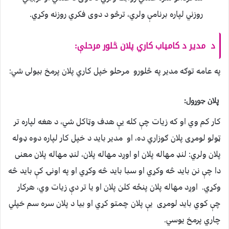
روزني لپاره برنامې ولري، ترڅو د دوی فکري روزنه وکړي.
د مدير د کامياب کاري پلان څلور مرحلې:
په عامه توګه مدير په څلورو مرحلو خپل کاري پلان پرمخ بيولی شي:
پلان جوړول:
کار کم وي او که زيات چې کله يې هدف وټاکل شي، د هغه لپاره تر
ټولو لومړی پلان ګوزاري ده، او مدير بايد د خپل کار لپاره دوه ډوله
پلان ولري: لنډ مهاله پلان او اوږد مهاله پلان، لنډ مهاله پلان معنی
دا چې نن بايد څه وکړي او سبا بايد څه وکړي او په اونۍ کې بايد څه
وکړي. اوږد مهاله پلان پنځه کلن پلان او يا تر دې زيات وي، هرکار
چې کوي بايد لومړی يې پلان چمتو کړي او بيا د پلان سره سم خپلي
چاري پرمخ يوسي.