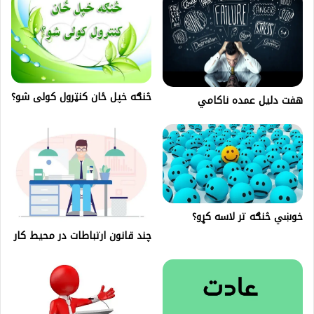
څنګه خپل ځان کنټرول کولی شو؟
هفت دليل عمده ناکامي
خوښي څنګه تر لاسه کړو؟
چند قانون ارتباطات در محیط کار