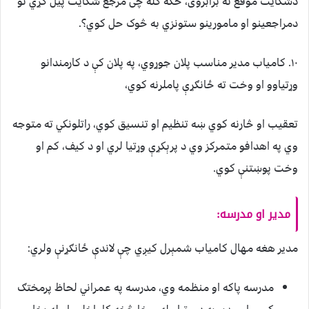
دشکایت موقع نه برابروی، ځکه کله چی مرجع شکایت پیل کړي نو
دمراجعینو او مامورينو ستونزي به څوک حل کوي؟.
۱۰. کامياب مدير مناسب پلان جوړوي، په پلان کې د کارمندانو
وړتياوو او وخت ته ځانګړې پاملرنه کوي،
تعقيب او څارنه کوي ښه تنظیم او تنسيق کوي، راتلونکي ته متوجه
وي په اهدافو متمرکز وي د پرېکړې وړتيا لري او د کیف، کم او
وخت پوښتنې کوي.
مدير او مدرسه:
مدير هغه مهال کامياب شمېرل کيږي چې لاندې ځانګړنې ولري:
مدرسه پاکه او منظمه وي، مدرسه په عمراني لحاظ پرمختګ