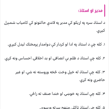
مدير او استاذ:
د استاذ سره په اړیکو کې مدير په لاندې حالتونو کې کامياب شمېرل
کيږي.
۱. کله چې د استاذ په ادا او کردار کې دوامدار پرمختګ ليدل کیږي.
۲. کله چې استاذ د ظلم بې انصافۍ او بد اخلاقۍ احساس ونه کړي.
۳. کله چې استاذ له خپل وخت څخه وروسته نه شي، او غير
حاضري ونه کړي.
۴. کله چې استاذ په خوښۍ او خندا صنف ته راځي.
۵. کله چې استاذ ټاکلی منهج سرته ورسوي.