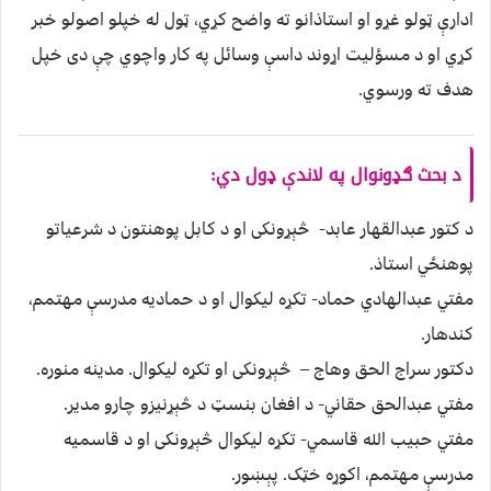
ادارې ټولو غړو او استاذانو ته واضح کړي، ټول له خپلو اصولو خبر
کړي او د مسؤليت اړوند داسې وسائل په کار واچوي چې دی خپل
هدف ته ورسوي.
د بحث ګډونوال په لاندې ډول دي:
د کتور عبدالقهار عابد- څېړونکی او د کابل پوهنتون د شرعياتو
پوهنځي استاذ.
مفتي عبدالهادي حماد- تکړه ليکوال او د حماديه مدرسې مهتمم،
کندهار.
دکتور سراج الحق وهاج – څېړونکی او تکړه ليکوال. مدينه منوره.
مفتي عبدالحق حقاني- د افغان بنسټ د څېړنيزو چارو مدير.
مفتي حبيب الله قاسمي- تکړه ليکوال څېړونکی او د قاسميه
مدرسې مهتمم، اکوړه خټک. پېښور.