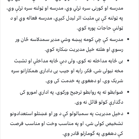
مدرسه او کورنۍ سره تړلي وي، مدرسه او ټولنه سره تړلې وي،
په ټولنه کې يې مثبت اثر ليدل کيږي، مدرسه فعاله وي او د
ټولنې حاجات پوره کوي.
مدرسه کې چې کومه پېښه وشي مدير سمدلاسه ځان ور
رسوي او هلته خپل مديريت ښکاره کوي.
بی ځایه مداخله نه کوی، ولی دبې ځایه مداخلې او تشبث
مخه نیولی شی، فکر، رایه او جیب یی داداری همکارانو سره
شریک وی، او دهغوی په خدمت کی وی.
ضوابطو ته په روابطو ترجیح ورکوی، په اداري امورو کی
دگذارې کولو قائل نه وی.
دخپل مدیریت په سمبالولو کې د وړ او غښتلو استعدادونو
تشخیص کولی شی، او په مناسب وخت او مناسب فرصت
کې دهغوی په گومارلو قادر وي.