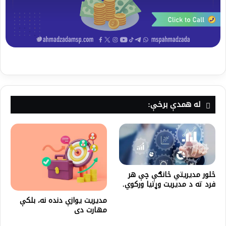
له همدې برخې:
څلور مدیریتي څانګې چې هر
فرد ته د مدیریت وړتیا ورکوي.
مدیریت یوازې دنده نه، بلکې
مهارت دی