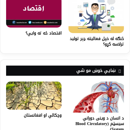
اقتصاد څه ته وايي؟
څنګه له خپل فعاليته ډېر توليد
ترلاسه کړو؟
ښايي خوښ مو شي
وچکالي او افغانستان
د انسان د وینی دوراني
سيسټم (Blood Circulatory
System)