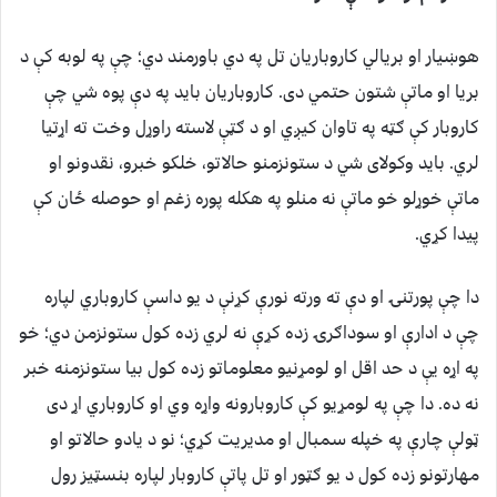
هوښیار او بریالي کاروباريان تل په دي باورمند دي؛ چې په لوبه کې د
بریا او ماتې شتون حتمي دی. کاروباریان باید په دې پوه شي چې
کاروبار کې ګټه په تاوان کیږي او د ګټې لاسته راوړل وخت ته اړتیا
لري. باید وکولای شي د ستونزمنو حالاتو، خلکو خبرو، نقدونو او
ماتې خوړلو خو ماتې نه منلو په هکله پوره زغم او حوصله ځان کې
پیدا کړي.
دا چې پورتنۍ او دې ته ورته نورې کړنې د یو داسې کاروباري لپاره
چې د ادارې او سوداګرۍ زده کړې نه لري زده کول ستونزمن دي؛ خو
په اړه یې د حد اقل او لومړنیو معلوماتو زده کول بیا ستونزمنه خبر
نه ده. دا چې په لومړیو کې کاروبارونه واړه وي او کاروباري اړ دی
ټولې چارې په خپله سمبال او مدیریت کړي؛ نو د یادو حالاتو او
مهارتونو زده کول د یو ګټور او تل پاتې کاروبار لپاره بنسټیز رول