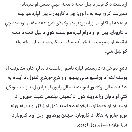
اړیاست د کاروبار د پیل څخه د مخه خپلې پیسې او سرمایه
مدیریت کړئ. ښه به دا وي؛ چې د کاروبار د پیل لپاره مو بیله
بودیجه او اکاونټ پرانیزئ تر څو وکولای شئ هغه مقدار بودیجه چې
د کاروبارد پیل او او دوام لپاره مو بسنه کوي د پیل څخه د مخه
ترلاسه او وسپموئ؛ ترڅو آینده کې مو کاروبار د مالي اړخه ونه
ګواښل شي.
یادې موخې ته د رسیدو لپاره تاسو اړیاست د مالي چارو مدیریت او
پوهنه لکه( د ورځنیو مالي پیښو او راکړې-ورکړې ثبتول، د آینده په
هکله د مالي اړخه وړاندوینه، د مالي راپورونو برابرول، د پیښیدونکې
ګټې او تاوان وړاندوینه کول، د کمپنۍ بیلانس شیټ جوړول، د
تولیداتو او خدماتو د نرخونه محاسبه کول او ټاکل او دې ته ورته
نورو چارو په هکله د کاروبارد څښتن پوهاوي اړین او د کاروبار د
بریا لپاره بنسټیز رول لوبوي.