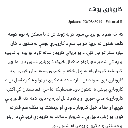
کاروباري پوهه
Updated: 20/08/2019
Editorial
که څه هم د یو بریالي سوداګر په ژوند کې د نا ممکن په نوم کومه
کلمه شتون نه لري؛ خو بیا هم د کاروباري پوهې نه شتون د ځان
لپاره ستر ګواښ ګڼي. د یو بریالي کاروبار شاته تل د یو پوه، با تدبیره
او په ګڼ شمیر مهارتونو مالامال ځیرک کاروباري شتون دی. دا چې
اکثرسلنه کاروبارونه له پیل څخه لږ ځنډ وروسته ماتې خوري او د
کاروباري نړۍ سره د تل لپاره مخه ښه کوي تر ټولو ښکاره لامل یې د
کاروباري پوهې نه شتون دی. همدارنګه دا چې افغانستان کې اکثره
کاروبارونه ماتې خوري او یاهم د تل لپاره په ډیره کمه ګټه قانع پاتې
کیږي او حتا د خپل کاروبار د ودې او پرمختګ په هکله هم فکر نه
کوې؛ یوازینۍ دلیل یې د کاروبار د مالک په کاروباري نړۍ کې د اړینو
او مسلکي زده کړو او پوهې نه شتون دی.