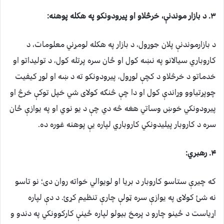
۳. د بازار موندنې، خرڅلاو او پیرودونکو په هکله پوهنه:
د بازارموندنې پلان جوړول، د بازار په هکله لومړني معلومات، د
کاروباري سیالانو په نښه کول او ځان سره پرتله کول، د تولیداتو او
خدماتو د خرڅلاو د کچې لوړول، پیرودونکو ته د ښه او لوړ کیفیت
چوپړتیاوو وړاندې کول او دا چې څنګه کولای شي خپل توکې خرڅ او
پیرودونکي خوښ وساتي هغه څه دي چې د یو نوي او په یوازې ځان
سره د کاروبار پیلیدونکي کاروباري لپاره یې پوهنه غوره ده.
۴. رهبري:
که چیرې ستاسو کاروبار د بریا او لویوالي خواته روان دی؛ نو تاسو
نه شئ کولای په یوازې سره ټولې چارې تنظیم کړئ. د دې لپاره
اړیاست د ځینو چارو د پرمخ بیولو لپاره ځینې کارکوونکي په دندو و