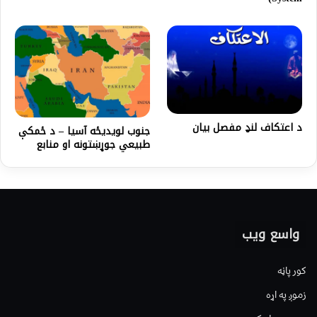
د اعتکاف لنډ مفصل بیان
جنوب لويدیځه آسیا – د ځمکې
طبيعي جوړښتونه او منابع
واسع ویب
کور پاڼه
زموږ په اړه