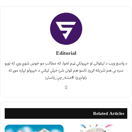
Editorial
د واسع ویب د لیکوالۍ او خپرونکي ټیم لخوا. که مطالب مو خوښ شوي وي، له نورو
سره یې هم شریکه کړئ. تاسو هم کولی شئ خپلې لیکنې د خپرولو لپاره موږ ته
راولېږئ. #مننه_چې_یاستئ
Related Articles