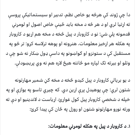
دا چې ژوند کې هرڅه یو خاص نظم، تدبیر او سیستماتیکې پروسې
ته اړتیا لري او د هر څه د مخه باید ځینې خاص اصول او لومړني
قدمونه پلي شي؛ نو د کاروبار د پیل څخه د مخه هم اړیو د کاروبار
په هکله هر اړخیز معلومات، هنرونه او پوهه ترلاسه کړو؛ تر څو په
مستقبل کې د ستونزو او ګواښونو په داسې ډول ښکار نه شو چې د
وتلو او بیرته تګ لپاره مو ځانته هیڅ لاره هم نه وي پریښودلې.
د يو بریالي کاروبار د پیل کیدو څخه د مخه ګڼ شمیر مهارتونه
شتون لري؛ چې پوهیدل پرې اړین دي. که چیري تاسو په یوازې او په
خپله د شخصي کاروبار پیل کول غواړئ، اړیاست د لاندینیو او دې ته
ورته نورو مهارتونو شتون او روزل په ځان کې پیدا کړئ:
۱. د کاروبار د پیل په هکله لومړني معلومات: