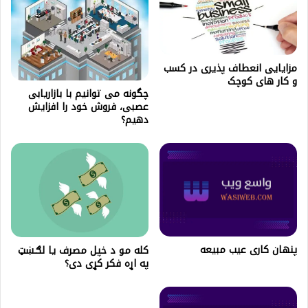
مزایایی انعطاف پذیری در کسب
و کار های کوچک
چگونه می توانیم با بازاریابی
عصبی، فروش خود را افزایش
دهیم؟
پنهان کاری عیب مبیعه
کله مو د خپل مصرف یا لګـښټ
په اړه فکر کړی دی؟