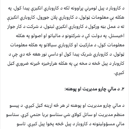
د کاروبار د پیل لومړني پړاوونه لکه د کاروباري انګیزې پيدا کول، په
هکله یې معلومات ټولول، د کاروباري پلان جوړول، کاروباري انګیزې
ته د عمل بڼه ورکول د کاروباري انګیزي ثبتول، د شرکت د کار جواز
اخیستل، په دولت کې د شرکتونو د مالیاتو او اصولو په هکله
معلومات کول، د مارکيټ او کاروباري سیالانو په هکله معلومات
ټولول، د کاروباري شریک پيدا کول او داسې نور هغه څه دي چې د
کاروبار د پیل څخه د مخه یې په هکله هراړخیزه څیړنه ضروري ګڼل
کیږي.
۲. د مالي چارو مدیریت او پوهنه:
د مالي چارو مدیریت او پوهنه تر هر څه اړینه ګڼل کیږي. د پیسو
منظم مدیریت او ساتل کولای شي ستاسو بریا حتمي کړي. ستاسو
مالي مسؤولیتونه د کاروبار د پيل څخه پخوا پیل کیږي. تاسو