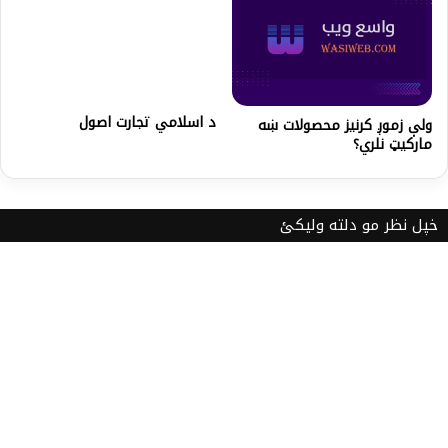
د اسلامي تجارت اصول
ولې زموږ کرنیز محصولات ښه
مارکيټ نلري؟
خپل نظر مو دلته ولیکئ