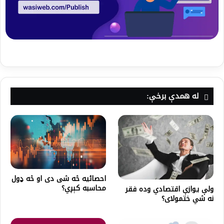
له همدې برخې:
احصائيه څه شی دی او څه ډول
محاسبه کېږي؟
ولې یوازې اقتصادي وده فقر
نه شي ختمولای؟