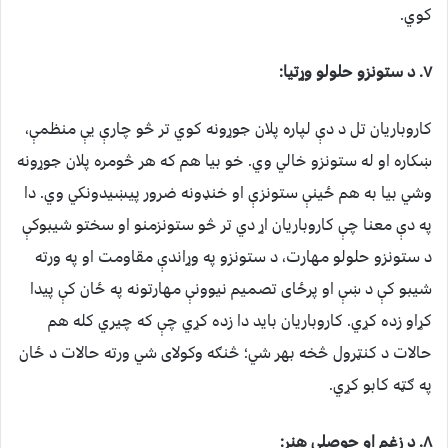
کوي.
۷. د ستونزو حلولو وړتیا:
کاروباریان تل د دې لپاره پلان جوړونه کوي تر څو چارې یې منظمې،
ښکاره او له ستونزو خالي وي. خو بیا هم که هر څومره پلان جوړونه
وشي بیا به هم ځینې ستونزې او خنډونه ضرور پیښیدونکي وي. دا
په دې معنا چې کاروباریان اړ دي تر څو ستونزمنو او سختو شیبوکې
د ستونزو حلولو مهارت، د ستونزو په وړاندې مقاومت او په ورته
شیبو کې د ښې او پرځای تصمیم نیوونې مهارتونه په ځان کې پيدا
کړاو زده کړي. کاروباریان باید دا زده کړي چې که چیري کله هم
حالات د کنټرول څخه بهر شي؛ څنګه وکولای شي ورته حالات د ځان
په ګټه کابو کړي.
۸. د زغم او حوصلې هنر: