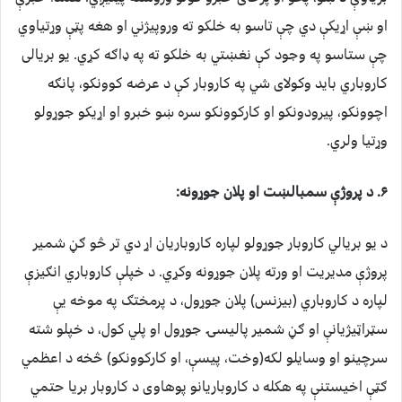
او ښې اړیکې دي چې تاسو به خلکو ته وروپیژني او هغه پټې وړتیاوي
چې ستاسو په وجود کې نغښتي به خلکو ته په ډاګه کړي. یو بریالی
کاروباري باید وکولای شي په کاروبار کې د عرضه کوونکو، پانګه
اچوونکو، پیرودونکو او کارکوونکو سره ښو خبرو او اړیکو جوړولو
وړتیا ولري.
۶. د پروژې سمبالښت او پلان جوړونه:
د یو بریالي کاروبار جوړولو لپاره کاروباریان اړ دي تر څو ګڼ شمیر
پروژې مدیریت او ورته پلان جوړونه وکړي. د خپلې کاروباري انګیزې
لپاره د کاروباري (بیزنس) پلان جوړول، د پرمختګ په موخه يې
سټراټیژیانې او ګڼ شمیر پالیسۍ جوړول او پلي کول، د خپلو شته
سرچينو او وسایلو لکه(وخت، پیسې، او کارکوونکو) څخه د اعظمي
ګټې اخیستنې په هکله د کاروباریانو پوهاوی د کاروبار بریا حتمي