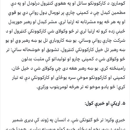
ګومارئ. د کارکوونکو ساتل او په هغوي کنټرول درلودل او په دې
مطمین کیدل چې د کمپنۍ چارې پر نورمال ډول روانې دي یو قوي
او په هر څه پوه مشرتابه ته اړتیا لري. مشر کیدل او رهبر جوړیدل
ځینې زده کړو ته اړتیا لري تر څو وکولای شي کارکوونکي کنټرول او د
شرکت چارې روانې وساتي. یو ښه کاروباري تل یو ښه رهبر وي او يو
ښه رهبر تل خپل کارکوونکي کنټرول، تشویق او خوشحاله ساتي؛ تر
څو وکولای شي د کمپنۍ چارو او تولیداتو کې مثبت بدلون
رامینځته کړي. یو ښه رهبر هغه دی چې وکولای شي د خپل ځان،
کمپنۍ او کارکوونکو موخې سره یوځای او کارکوونکي دې ته تیار
کړي؛ څو یادو موخو ته تر هرڅه لومړیتوب ورکړي.
۵. اړیکې او خبرې کول:
خبرې وکړه؛ تر څو ګټونکی شې. د انسان په ژوند کې ډیری شمیر
بریاوې د ښو، پخو او پرځای خبرو کولو وروسته پیلیږي. همدا خبرې