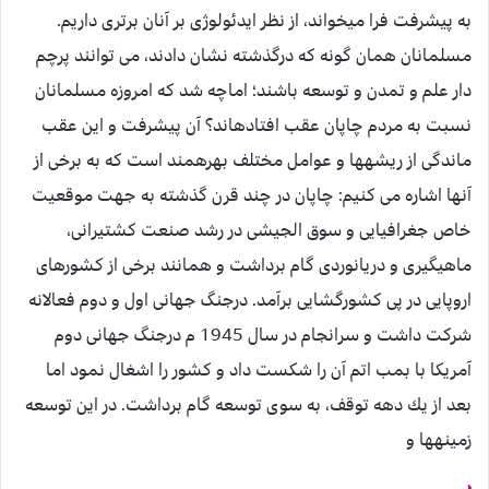
به پيشرفت فرا ميخواند، از نظر ايدئولوژى بر آنان برترى داريم.
مسلمانان همان گونه كه درگذشته نشان دادند، مى توانند پرچم
دار علم و تمدن و توسعه باشند؛ اماچه شد كه امروزه مسلمانان
نسبت به مردم چاپان عقب افتاده‏اند؟ آن پيشرفت و اين عقب
ماندگى از ريشه‏ها و عوامل مختلف بهره‏مند است كه به برخى از
آن‏ها اشاره مى كنيم: چاپان در چند قرن گذشته به جهت موقعيت
خاص جغرافيايى و سوق الجيشى در رشد صنعت كشتيرانى،
ماهيگيرى و دريانوردى گام برداشت و همانند برخى از كشورهاى
اروپايى در پى كشورگشايى برآمد. درجنگ جهانى اول و دوم فعالانه
شركت داشت و سرانجام در سال 1945 م درجنگ جهانى دوم
آمريكا با بمب اتم آن را شكست داد و كشور را اشغال نمود اما
بعد از يك دهه توقف، به سوى توسعه گام برداشت. در اين توسعه
زمينه‏ها و