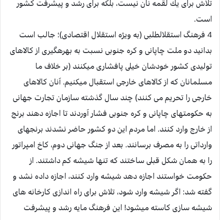
تلاش براى يك لقمه نان نيست، بلكه براى رشد و پيشرفت كشور
است.
4 فرهنگ استقلال‏طلبى (به ويژه استقلال اقتصادى)؛ جالب است
بدانيد دو ملت چاپانى و كره جنوبى نسبت به بهره‏گيرى از كالاهاى
توليدى كشور خودشان خيلى پافشارى ميكنند (بر خلاف ما
مسلمانان كه از كالاهاى خارجى استقبال ميكنيم. آنان كالاهاى
خارجى را تحريم مى كنند) چند سال گذشته سازمان تجارت جهانى
به حكومت‏هاى چاپانى و كره جنوبى فشار آوردند تا اجازه دهند برنج
از خارج وارد كنند. اما مردم اين دو كشور حاضر نشدند برنج‏هاى
وارداتى را به مصرف برسانند. بعد از جنگ جهانى دوم، كاخ امپراتور
را به همان شكل قبلى ساختند كه تنها شيشه كم داشتند. از
حكومت خواستند اجازه دهد شيشه وارد كنند، اجازه داده نشد و
گفته شد: اگر شيشه وارد شود، تلاش براى راه اندازى كارخانه هاى
شيشه سازى كاسته ميشود! اين فرهنگ مايه رشد و پيشرفت