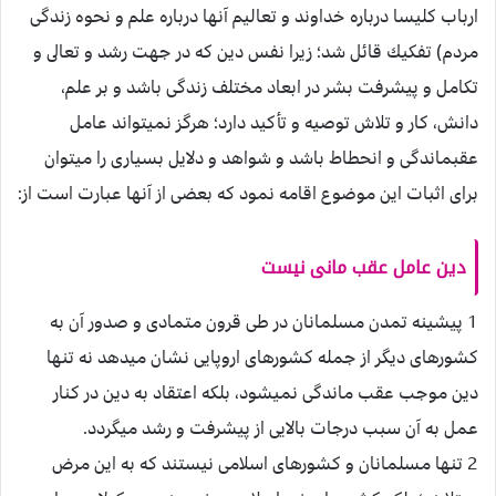
ارباب كليسا درباره خداوند و تعاليم آنها درباره علم و نحوه زندگى
مردم) تفكيك قائل شد؛ زيرا نفس دين كه در جهت رشد و تعالى و
تكامل و پيشرفت بشر در ابعاد مختلف زندگى باشد و بر علم،
دانش، كار و تلاش توصيه و تأكيد دارد؛ هرگز نميتواند عامل
عقب‏ماندگى و انحطاط باشد و شواهد و دلايل بسيارى را ميتوان
براى اثبات اين موضوع اقامه نمود كه بعضى از آنها عبارت است از:
دين عامل عقب مانى نيست
1 پيشينه تمدن مسلمانان در طى قرون متمادى و صدور آن به
كشورهاى ديگر از جمله كشورهاى اروپايى نشان ميدهد نه تنها
دين موجب عقب ماندگى نميشود، بلكه اعتقاد به دين در كنار
عمل به آن سبب درجات بالايى از پيشرفت و رشد ميگردد.
2 تنها مسلمانان و كشورهاى اسلامى نيستند كه به اين مرض