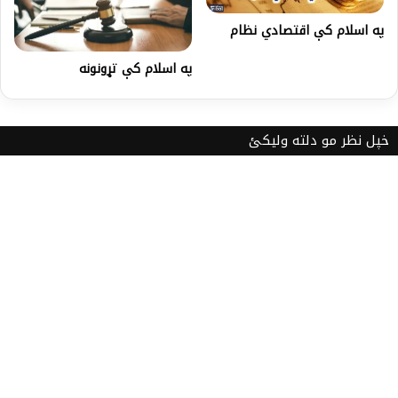
په اسلام کې اقتصادي نظام
په اسلام کې تړونونه
خپل نظر مو دلته ولیکئ