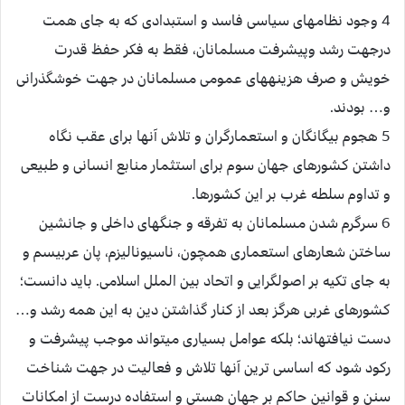
4 وجود نظام‏هاى سياسى فاسد و استبدادى كه به جاى همت
درجهت رشد وپيشرفت مسلمانان، فقط به فكر حفظ قدرت
خويش و صرف هزينه‏هاى عمومى مسلمانان در جهت خوش‏گذرانى
و… بودند.
5 هجوم بيگانگان و استعمارگران و تلاش آنها براى عقب نگاه
داشتن كشورهاى جهان سوم براى استثمار منابع انسانى و طبيعى
و تداوم سلطه غرب بر اين كشورها.
6 سرگرم شدن مسلمانان به تفرقه و جنگ‏هاى داخلى و جانشين
ساختن شعارهاى استعمارى همچون، ناسيوناليزم، پان‏ عربيسم و
به جاى تكيه بر اصولگرايى و اتحاد بين الملل اسلامى. بايد دانست؛
كشورهاى غربى هرگز بعد از كنار گذاشتن دين به اين همه رشد و…
دست نيافته‏اند؛ بلكه عوامل بسيارى ميتواند موجب پيشرفت و
ركود شود كه اساسى ترين آنها تلاش و فعاليت در جهت شناخت
سنن و قوانين حاكم بر جهان هستى و استفاده درست از امكانات