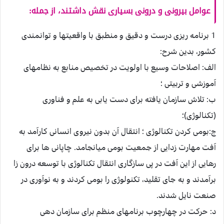
عوامل بيرونى و درونى بسيارى نقش داشتند، از جمله:
1 برنامه ريزى درست و دقيق و منطبق با واقعيت‏ها و توانمندى
كشور، بدين شرح:
الف: اصلاحات وسيع با اولويت در تخصيص منابع به نظام‏هاى
آموزشى و تربيتى ؛
ب: تلاش سازمان يافته براى دست يابى به علم و فناورى
(تكنالوژى)؛
ج:بومى كردن تكنالوژى ؛ انتقال آن بدون نيروى انسانى كارآمد به
آفت مهارت زدايى از جمعيت بومى ميانجامد. چاپانى ها براى
رهايى از اين آفت در پى سازگارى انتقال تكنالوژى با توسعه درون زا
برآمدند و به جاى تقليد، تكنولوژى را بومى كردند و به نوآورى در
صنعت نايل شدند.
د: حركت در چهارچوب برنامهاى منظم براى سازمان دهى