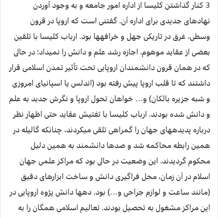
3 كنار گذاشتن كليسا از اداره امور جامعه و به وجود آوردن
نهادهاى جديدى براى اداره آن. گفتنى است كه اروپا در قرون
وسطى، غرق در تاريكى جهل و خرافه‏ها بود. ارباب كليسا با تلقين
بعضى از عقايد موهوم، اجازه رشد علم و دانش را نميداد؛ در حالى
كه در همان قرون دانشمندان اروپايى تحت تأثير تمدن اسلامى قرار
داشتند كه تا قلب اروپا پيش رفته بود (اندلس يا اسپانياى امروزى
و شبه جزيره بالكان) و… خواهان تحول اروپا و نگرش جديد به علم
و دانش شده بودند. ارباب كليسا با تفتيش عقايد حتى اظهار نظر
درباره پديده‏هاى جهان را گمراهى تلقى ميكردند، چنان‏كه گاليله در
همين رابطه محاكمه شد و صدها دانشمند به همين دليل
محكوم گرديدند. اين وضعيت در حالى بود كه مراكز علمى جهان
اسلام در آن زمان، محل فراگيرى دانش و ساخت ابزارهاى دقيق
(مانند ساعت و لوازم جراحى و…) بود. ده‏ها دانش پژوه اروپايى در
اين مراكز مشغول به تحصيل بودند. تعاليم اسلامى همگان را به