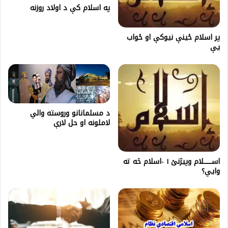
په اسلام کې د اولاد روزنه
پر اسلام ځینې نیوکې او ځواب
یې
د مسلمانانو وروسته والي
لاملونه او حل لارې
اســــــــلام وپيژنئ ۱ -اسلام څه ته
وايي؟