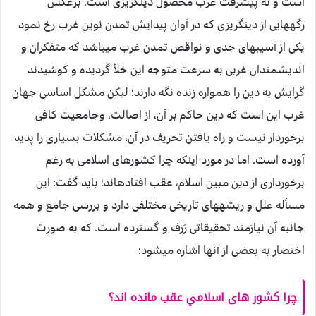
است و نه پيشرفت غرب محصول دين‏گريزى است. برعكس
رگه‏هايى از دين‏گريزى كه در اّوان پيدايش تمدن نوين غرب رخ نمود
يكى از آسيب‏هاى جدى و نواقص تمدن غرب ميباشد كه متفكران و
انديشمندان غربى به سرعت متوجه اين خلأ گرديده و كوشيدند
گرايش به دين را همواره زنده نگه دارند؛ ليكن مشكل اساسى جهان
غرب اين است كه دين حاكم بر آن، از اصالت، وجامعيت كافى
برخوردار نيست و راه يافتن تحريف در آن، مشكلات بسيارى را پديد
آورده است. اما در مورد اينكه چرا كشورهاى اسلامى به ‏رغم
برخوردارى از دين مبين اسلام، عقب افتاده‏اند؛ بايد گفت: اين
مسأله علل و ريشه‏هاى تاريخى مختلفى دارد و بررسى جامع و همه
جانبه آن نيازمند تحقيقاتى ژرف و گسترده است. كه به صورت
اختصار به بعضى از آنها اشاره ميشود:
چرا كشور هاى اسلامي عقب مانده اند؟