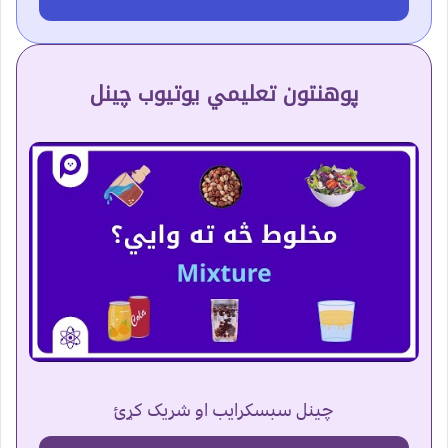
پوهنتون تعلیمي یوتیوب چینل
چینل سبسکرایب او شریک کړئ