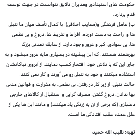
حكومت ‏هاى استبدادى ومديران نالايق نتوانست در جهت توسعه
قدم بردارد.
ب) عامل فرهنگى و(معايب اخلاقى): با كمال تأسف ميان ما تنبلى
ها و راحت به دست آورده، افراط و تفريط ها، دروغ و بى نظمى
ها، بى سوادى، كبر و غرور وجود دارد. از سابقه تمدنى بزرگ
بهره‏مند هستند، كه اين پيشينه در بسيارى مايه غرور ميشود و به
جاى اين كه با تلاش خود افتخار كسب نمايند، از آبروى نياكانشان
استفاده ميكنند و خود به تنبلى رو مى اّورند و كار نمى كنند.
حالت تنبلى، از زير كار در رفتن، بى نظمى، به مقرارت و قوانين مدنى
بها ندادن، دروغ گفتن، مصرف گرايى و استقبال از كالاهاى خارجى
دغلبازى (كه برخى از آن به زرنگى ياد ميكنند) و مانند اين‏ ها يكى از
علل عمده عقب افتادگى ما است.
تهیه: نقيب الله حمید