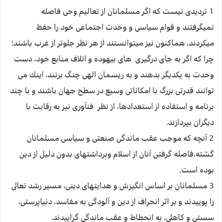
1 ترديدى نيست كه اگر مسلمانان از تعاليم وحى فاصله
نميگرفتند و قوام سياسى و وحدت اجتماعى خود را حفظ
ميكردند، هم‏اكنون نيز ميتوانستند از هر نظر جلوتر از غرب باشند؛
چرا كه اگر به جاى درگيرى هاى بيهوده و اتلاف منابع خود، دست
وحدت به يكديگر بدهند و به ريسمان الهى چنگ بزنند، اينك مى
توانند قدرتى بزرگ با امكاناتى وسيع در سطح جهان باشند و با چند
برنامه و استفاده از استعدادها، از نظر فن‏آورى نيز به رقابت با
ديگران بپردازند.
2 آنچه كه موجب عقب ‏ماندگى صنعتى و سياسى مسلمانان
گشته،فاصله گرفتن آنان از اسلام وبرداشت‏هاى بدون دليل از دين
بوده است.
3 مسلمانان بر اساس انگيزش و هدايت‏هاى دينى، مسير رشد تعالى
را پوييدند و بر اثر انحراف از دين و آلودگى به مفاسد، دنياپرستى،
سستى و كاهلى، به انحطاط و عقب ماندگى گراييدند.