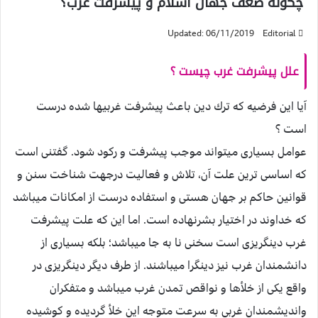
چګونه ضعف جهان اسلام و پیشرفت غرب؟
Updated: 06/11/2019
Editorial
علل پيشرفت غرب چيست ؟
آيا اين فرضيه كه ترك دين باعث پيشرفت غربيها شده درست
است ؟
عوامل بسيارى ميتواند موجب پيشرفت و ركود شود. گفتنى است
كه اساسى ترين علت آن، تلاش و فعاليت درجهت شناخت سنن و
قوانين حاكم بر جهان هستى و استفاده درست از امكانات ميباشد
كه خداوند در اختيار بشرنهاده است. اما اين كه علت پيشرفت
غرب دين‏گريزى است سخنى نا به جا ميباشد؛ بلكه بسيارى از
دانشمندان غرب نيز دين‏گرا ميباشند. از طرف ديگر دين‏گريزى در
واقع يكى از خلأها و نواقص تمدن غرب ميباشد و متفكران
وانديشمندان غربى به سرعت متوجه اين خلأ گرديده و كوشيده‏