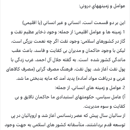
عوامل و زمينه‏هاي درونى:
اين بر دو قسمت است، انسانى و غير انسانى (يا اقليمى)
1 زمينه ‏ها و عوامل اقليمى؛ از جمله: وجود ذخاير عظيم نفت و
گاز در كشورهاى اسلامى: وجود نفت اگر چه نعمت بزرگى است،
ليكن با وجود حاكمان و مديران بى كفايت و فاسد، باعث عقب‏
ماندگى كشور شده است. به گفته جلال آل احمد، غرب زدگى با
پول نفت آغاز شد. پول نفت، فرهنگ مصرف گرايى (مصرف كالاهاى
غربى و دريافت مواد آماده) پديد آمد كه مايه بدبختى ما شد.
2 عوامل و زمينه ‏هاى انسانى، از جمله:
أ) عامل سياسى، حكومت‏هاى استبدادى ما حاكمان نالايق و بى
كفايت و سوء مديريت.
از ساليان سال پيش كه عصر رنسانس آغاز شد و اروپائيان در پى
توسعه قدم برداشتند، متأسفانه كشور هاى اسلامى به جهت وجود