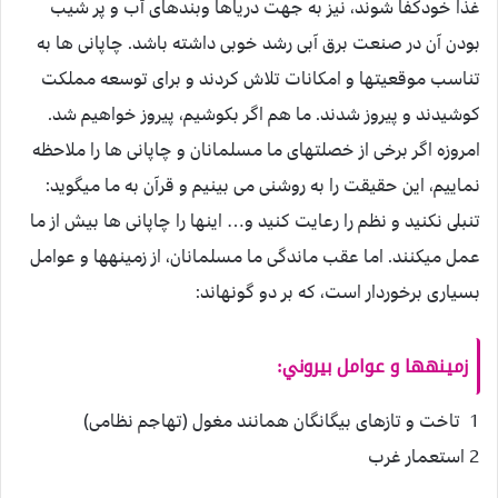
غذا خودكفا شوند، نيز به جهت درياها وبندهاى اّب و پر شيب
بودن آن در صنعت برق آبى رشد خوبى داشته باشد. چاپانى ها به
تناسب موقعيت‏ها و امكانات تلاش كردند و براى توسعه مملكت
كوشيدند و پيروز شدند. ما هم اگر بكوشيم، پيروز خواهيم شد.
امروزه اگر برخى از خصلت‏هاى ما مسلمانان و چاپانى ها را ملاحظه
نماييم، اين حقيقت را به روشنى مى بينيم و قرآن به ما ميگويد:
تنبلى نكنيد و نظم را رعايت كنيد و… اين‏ها را چاپانى ها بيش از ما
عمل ميكنند. اما عقب ماندگى ما مسلمانان، از زمينه‏ها و عوامل
بسيارى برخوردار است، كه بر دو گونه‏اند:
زمينه‏ها و عوامل بيروني:
1 تاخت و تازهاى بيگانگان همانند مغول (تهاجم نظامى)
2 استعمار غرب