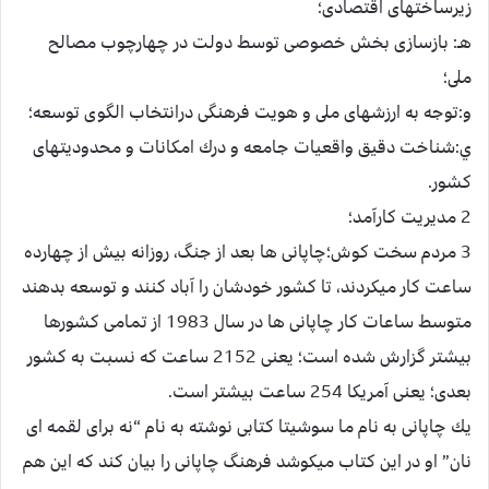
زيرساخت‏هاى اقتصادى؛
هـ: بازسازى بخش خصوصى توسط دولت در چهارچوب مصالح
ملى؛
و:توجه به ارزش‏هاى ملى و هويت فرهنگى درانتخاب الگوى توسعه؛
ي:شناخت دقيق واقعيات جامعه و درك امكانات و محدوديت‏هاى
كشور.
2 مديريت كارآمد؛
3 مردم سخت كوش؛چاپانى ها بعد از جنگ، روزانه بيش از چهارده
ساعت كار ميكردند، تا كشور خودشان را آباد كنند و توسعه بدهند
متوسط ساعات كار چاپانى ها در سال 1983 از تمامى كشورها
بيش‏تر گزارش شده است؛ يعنى 2152 ساعت كه نسبت به كشور
بعدى؛ يعنى آمريكا 254 ساعت بيش‏تر است.
يك چاپانى به نام ما سوشيتا كتابى نوشته به نام “نه براى لقمه اى
نان” او در اين كتاب ميكوشد فرهنگ چاپانى را بيان كند كه اين هم