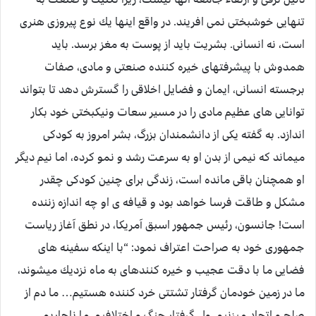
تنهايى خوشبختى نمى افريند. در واقع اينها يك نوع پيروزى هنرى
است، نه انسانى. بشريت بايد از پوست به مغز برسد. بايد
همدوش با پيشرفتهاى خيره كننده صنعتى و مادى، صفات
برجسته انسانى، ايمان و فضايل اخلاقى را گسترش دهد تا بتواند
توانايى هاى عظيم مادى را در مسير سعات ونيكبختى خود بكار
اندازد. به گفته يكى از دانشمندان بزرگ، بشر امروز به كودكى
ميماند كه نيمى از بدن او به سرعت رشد و نمو كرده، اما نيم ديگر
او همچنان باقى مانده است، زندگى براى چنين كودكى چقدر
مشكل و طاقت فرسا خواهد بود و قيافه‏ ى او چه اندازه زننده
است! جانسون، رئيس جمهور اسبق آمريكا، در نطق آغاز رياست
جمهورى خود به صراحت اعتراف نمود: “با اينكه سفينه‏ هاى
فضايى ما با دقت عجيب و خيره كنندهاى به ماه نزديك ميشوند،
ما در زمين خودمان گرفتار تشتتى خرد كننده هستيم… ما دم از
صلح و اتحاد ميزنيم، ولى گرفتار جنگ و اختلافيم. ما ناچاريم