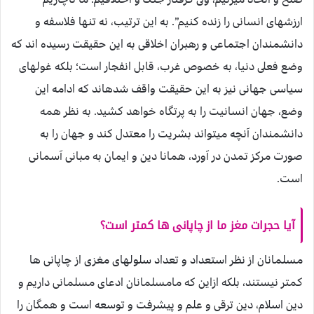
ارزشهاى انسانى را زنده كنيم”. به اين ترتيب، نه تنها فلاسفه و
دانشمندان اجتماعى و رهبران اخلاقى به اين حقيقت رسيده اند كه
وضع فعلى دنيا، به خصوص غرب، قابل انفجار است؛ بلكه غولهاى
سياسى جهانى نيز به اين حقيقت واقف شده‏اند كه ادامه اين
وضع، جهان انسانيت را به پرتگاه خواهد كشيد. به نظر همه
دانشمندان آنچه ميتواند بشريت را معتدل كند و جهان را به
صورت مركز تمدن در آورد، همانا دين و ايمان به مبانى آسمانى
است.
آيا حجرات مغز ما از چاپانى ها كم‏تر است؟
مسلمانان از نظر استعداد و تعداد سلول‏هاى مغزى از چاپانى ها
كم‏تر نيستند، بلكه ازاين كه مامسلمانان ادعاى مسلمانى داريم و
دين اسلام، دين ترقى و علم و پيشرفت و توسعه است و همگان را