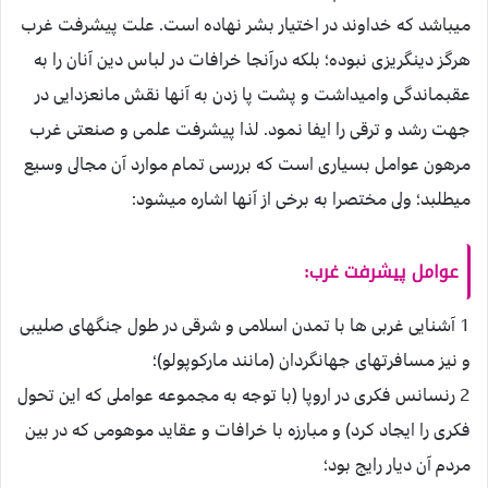
ميباشد كه خداوند در اختيار بشر نهاده است. علت پيشرفت غرب
هرگز دين‏گريزى نبوده؛ بلكه درآنجا خرافات در لباس دين آنان را به
عقب‏ماندگى وا‏ميداشت و پشت پا زدن به آنها نقش مانع‏زدايى در
جهت رشد و ترقى را ايفا نمود. لذا پيشرفت علمى و صنعتى غرب
مرهون عوامل بسيارى است كه بررسى تمام موارد آن مجالى وسيع
ميطلبد؛ ولى مختصرا به برخى از آنها اشاره ميشود:
عوامل پيشرفت غرب
:
1 آشنايى غربى ها با تمدن اسلامى و شرقى در طول جنگ‏هاى صليبى
و نيز مسافرت‏هاى جهانگردان (مانند ماركوپولو)؛
2 رنسانس فكرى در اروپا (با توجه به مجموعه عواملى كه اين تحول
فكرى را ايجاد كرد) و مبارزه با خرافات و عقايد موهومى كه در بين
مردم آن ديار رايج بود؛