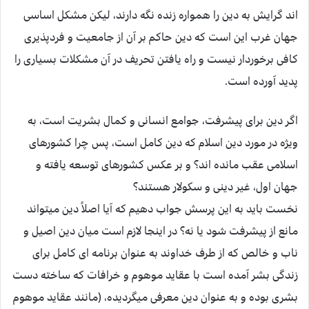
اند گرايش به دين را همواره زنده نگه دارند، ليكن مشكل اساسى
جهان غرب اين است كه دين حاكم بر آن از جامعيت و فردپذيرى
كافى برخوردار نيست و راه يافتن تحريف در آن مشكلات بسيارى را
پديد آورده است.
اگر دين براى پيشرفت، جوامع انسانى و كمال بشريت است، به
ويژه در مورد دين اسلام كه دين كامل است، پس چرا كشورهاى
اسلامى عقب مانده اند؟ و بر عكس كشورهاى توسعه يافته و
جهان اول، غير دينى و سكولار هستند؟
نخست بايد به اين پرسش جواب دهيم كه آيا اصلاً دين ميتواند
مانع از پيشرفت شود يا نه؟ در اينجا لازم است ميان دين اصيل و
ناب و خالص كه از طرف خداوند به عنوان برنامه اى كامل براى
زندگى بشر آمده است با عقايد موهوم و خرافات كه ساخته دست
بشرى بوده و به عنوان دين معرفى ميگرديده، (مانند عقايد موهوم