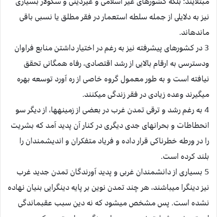
مبتلايند؛ بلكه كشورهاى غير اسلامى و غيردينى و سكولار بسيارى
نيز به دلايلى از جمله سلطه استعمار در فقر مطلق يا نسبى باقى
مانده‏اند.
3 در كشورهاى پيشرفته نيز به رغم در اختيار داشتن منابع فراوان
ودسترسى به ارقام بالايى از رشد اقتصادى، رفاه همگانى تحقق
نيافته است و به طور معمول گروه خاصى از ره آورد توسعه بهره
ميگيرند وعده زيادى در فقر زندگى ميكنند.
4 به رغم رشد و ترقى تمدن غرب در بعضى از زمينه‏ها، از ديگر سو
انحطاطات و بحران‏هاى جدى ديگرى در كنار آن پديد آمد كه بشريت
را در ورطه خطرناكى قرار داده و فرياد متفكران و انديشمندان را
بلند كرده است.
5 بسيارى از دانشمندان غربى و پديد آورندگان تمدن جديد غرب
نيز دين‏گرا ميباشند، هر چند تمدن نوين بر پايه دين‏گرايى بنيان نهاده
نشده است. پس مشخص ميشود كه نه دين سبب عقب‏ماندگى