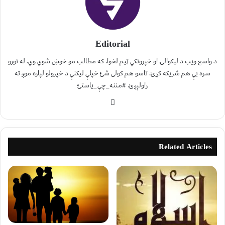
Editorial
د واسع ویب د لیکوالۍ او خپرونکي ټیم لخوا. که مطالب مو خوښ شوي وي، له نورو
سره یې هم شریکه کړئ. تاسو هم کولی شئ خپلې لیکنې د خپرولو لپاره موږ ته
راولېږئ. #مننه_چې_یاستئ
Related Articles