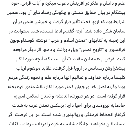
علم و دانش و تفكر در آفرينش دعوت ميكرد و آيات قرآنى، خود
پيشگام در بيان حقايق هستى و چگونگى رخدادهاى آن بود. همين
شرايط بود كه اروپا تحت تأثير قرار گرفت و خيزشى علمى در آن
سامان شكل داده شد. آنچه گفتيم ادعا نيست، شما ميتوانيد در
اين زمينه به كتاب‏هاى “تمدن اسلام و غرب” نوشته گوستاولوبون
فرانسوى و “تاريخ تمدن” ويل دورانت و ده‏ها اثر ديگر مراجعه
كنيد. غرض از همه اين مقدمات آن است كه، آنچه مورد انكار
پيشقراولان رنسانس در اروپا قرار گرفت، عقايد موهوم ارباب
كليسا درباره خداوند و تعاليم آنها درباره علم و نحوه زندگى مردم
بود؛ وگرنه اصل خداى جهان كمتر مورد انكار دانشمندى فرهيخته
قرار گرفته است. در هر صورت، انديشه و تمدن اسلامى امروزه
جانمايه نيرومندى براى احيا دارد؛ برعكس تمدن غرب به شدت
گرفتار انحطاط فرهنگى و زوال‏پذيرى شده است. در اين فرصت اگر
مسلمانان بخواهند جايگاه شايسته خود را دريابند، رعايت نكات