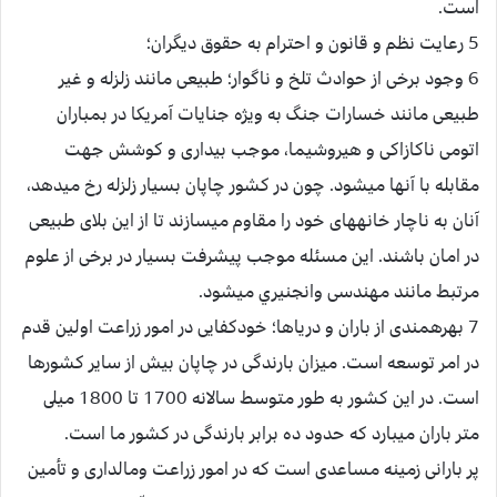
است.
5 رعايت نظم و قانون و احترام به حقوق ديگران؛
6 وجود برخى از حوادث تلخ و ناگوار؛ طبيعى مانند زلزله و غير
طبيعى مانند خسارات جنگ به ويژه جنايات آمريكا در بمباران
اتومى ناكازاكى و هيروشيما، موجب بيدارى و كوشش جهت
مقابله با آن‏ها ميشود. چون در كشور چاپان بسيار زلزله رخ ميدهد،
آنان به ناچار خانه‏هاى خود را مقاوم ميسازند تا از اين بلاى طبيعى
در امان باشند. اين مسئله موجب پيشرفت بسيار در برخى از علوم
مرتبط مانند مهندسى وانجنيري ميشود.
7 بهره‏مندى از باران و درياها؛ خودكفايى در امور زراعت اولين قدم
در امر توسعه است. ميزان بارندگى در چاپان بيش از ساير كشورها
است. در اين كشور به طور متوسط سالانه 1700 تا 1800 ميلى
متر باران ميبارد كه حدود ده برابر بارندگى در كشور ما است.
پر بارانى زمينه مساعدى است كه در امور زراعت ومالدارى و تأمين