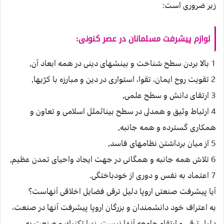
زير ضرورى است:
لوازم پيشرفت مسلمانان در عصر كنونى:
1 بالا بردن سطح شناخت و بينش‏هاى دينى در همه ابعاد آن,
2 تقويت روح ايمان، تقوا، استوارى در دين و مبارزه با كژيها,
3 ارتقاى دانش و سطح علمى,
4 ارتباط وثيق و همدلى در سطح بين‏الملل اسلامى و تعاون و
همكارى گسترده و همه جانبه,
5 از ميان برداشتن نظام‏هاى فاسد,
6 تلاش همه جانبه و همگانى در جهت ايجاد واحياى تمدن عظيم,
7 اعتماد به نفس و دورى از خودباختگى.
آيا پيشرفت صنعتى اروپا دليل ترقى فضايل اخلاقى آنهاست؟
به اعتراف خود دانشمندان و بزرگان اروپا پيشرفت آنها در صنعت،
دليل ترقى و ارتقاء جامعه آنها نيست، زيرا تكنيك و صنعت به