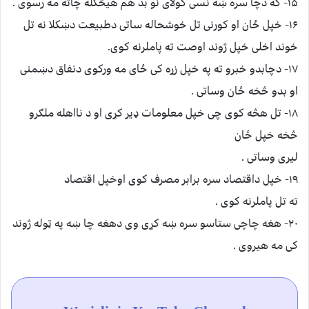
۱۵- که دچا سره ښه نسی کولای نو بد هم هیڅکله چاته مه رسوی .
۱۶- خپل ځان او کورنی تل خوشحاله ساتی دطبیعت دښکلا نه تل
خوند اخلی خپل ژوند اوصت ته پاملرنه کوی.
۱۷- دچابدو خبرو ته په خپل زړه کی ځای مه ورکوی دنفاق دښمنی
او بدو څخه ځان وساتی .
۱۸- تل هڅه کوی چی خپل معلومات ډیر کړی او د نااهله ملګرو
څخه خپل ځان
لیری وساتی .
۱۹- خپل داقتصاد سره برابر مصرف کوی اوخپل اقتصاد
ته تل پاملرنه کوی .
۲۰- هغه چاچی ستاسو سره ښه کړی وی دهغه چا ښه په ټوله ژوند
کی مه هیروی .