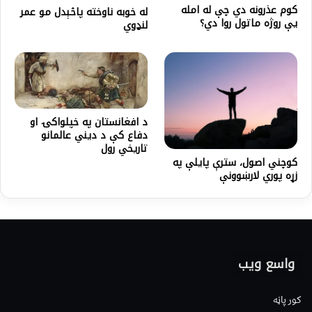
کوم عذرونه دي چې له امله
له خوبه ناوخته پاڅېدل مو عمر
يې روژه ماتول روا دي؟
لنډوي
د افغانستان په خپلواکۍ او
دفاع کې د ديني عالمانو
تاريخي رول
کوچني اصول، سترې پایلې په
زړه پوري لارښوونې
واسع ویب
کور پاڼه