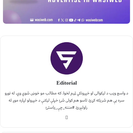
Editorial
د واسع ویب د لیکوالۍ او خپرونکي ټیم لخوا. که مطالب مو خوښ شوي وي، له نورو
سره یې هم شریکه کړئ. تاسو هم کولی شئ خپلې لیکنې د خپرولو لپاره موږ ته
راولېږئ. #مننه_چې_یاستئ