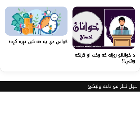
ځواني دې په څه کې تېره کړه؟
د ځوانانو روزنه څه وخت او څرنګه
وشي!؟
خپل نظر مو دلته ولیکئ