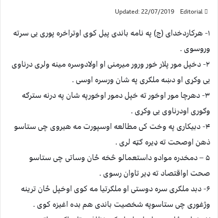
Updated: 22/07/2019
Editorial
۱- هرکاردخدای (ج) په نامه باندی پیل کوی اوتراخره پوری یی سرته
وروسوی .
۲- دخپل مور پلار خور ورور میرمنی او اولادوسره مینه ولری درناوی
یی وکړی او دښه ملګری په شان ورسره اوسی .
۳- دهرچا مور اوخور ته خپل دمور اوخورپه شان په درنه سترګه
وګوری اودرناوی یی وکړی .
۴- دبیکاری په وخت کی مطالعه اوسپورت مه هیروی چی ستاسو
ذهن اوصحت ته ډیره ګټه لری .
۵ – دمخدره موادو داستعمالو څخه ځان وساتی چی ستاسو
صحت اواقتصاد ته ډیر تاوان رسوی .
۶- دبد ملګری سره دوستی او ملګرتیا مه کوی اوخپل ځان ترینه
وژغوری چی ستاسوپه شخصیت باندی هم بده اغیزه کوی .