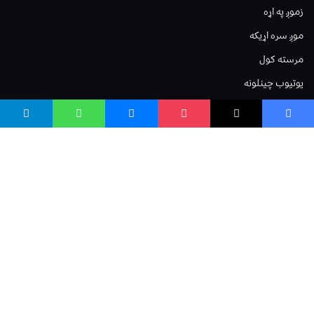
زموږ په اړه
موږ سره اړیکه
مرسته کول
یوتیوب چینلونه
ټولنیزو رسنیو کې
مینو
لیکنه خپرول
اعلان خپرول
لیکنې رپوټ
ستاسو نظر
Terms of Service
Privacy Policy