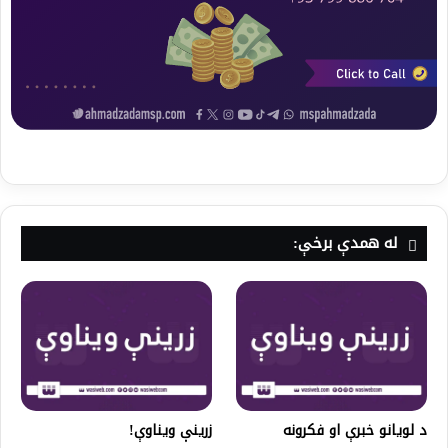
له همدې برخې:
د لویانو خبرې او فکرونه
زرینې ویناوې!