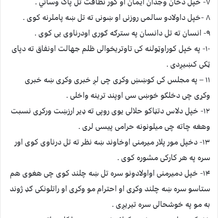
۷- خپل دځان وجدان ایمان او کور نظافت تل پاک وساتي .
۸ -خپل داولادو سالمی روزنی او ښونی ته تل ښه پاملرنه کوی .
۹- انسان ته تل دانسان په سترګه ګوری اودرناوی یی کوی .
۱۰- په خپل کوراوټولنه کی تاوتریخوالی ظلم جهالت اونفاق ته دپای
ټکی کښیږدی .
۱۱ – په مجلس کی کوښښ وکړی چی لږ خبری وکړی ښه خبری
وکړی چی دخلګو خوښی سی اوپند ترینه واخلی .
۱۲- خپل دلاس دتڼاکو حلالی یوی روپی ته ډیر ارزښت ورکړی نسبت
وهغه چاته چی میلونونه حرامی پیسی لری .
۱۳- دخپل مور پلار میرمنی اوخاوند ښه نظر ته تل درناوی کوی اور
سره په هر کارکی مشوره کوی .
۱۴- خپل دمیرمنی اواولادونو سره تل ښه چلند کوی چی هغوی هم
ستاسو سره ښه چلند وکړی او احترام مو وکړی او راتلونکی ګډ ژوند
به مو په خوشحالی سره تیریږی .