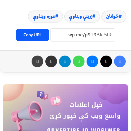
ځوانان
زرینې ویناوې
غوره ویناوې
Copy URL