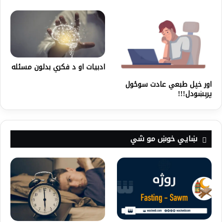
ادبیات او د فکري بدلون مسئله
اور خپل طبعي عادت سوځول
پرېښودل!!!
ښايي خوښ مو شي