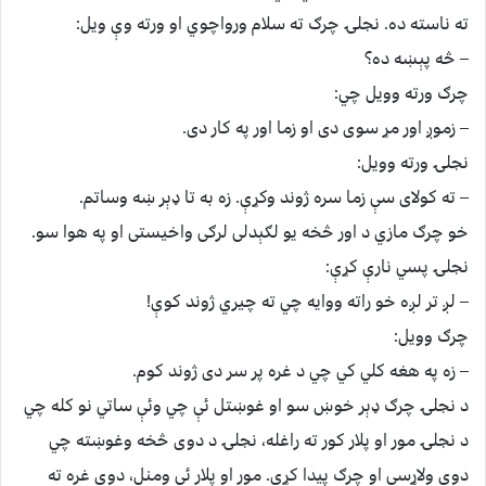
ته ناسته ده. نجلۍ چرګ ته سلام ورواچوي او ورته وې ویل:
– څه پېښه ده؟
چرګ ورته وویل چي:
– زموږ اور مړ سوی دی او زما اور په کار دی.
نجلۍ ورته وویل:
– ته کولای سې زما سره ژوند وکړې. زه به تا ډېر ښه وساتم.
خو چرګ مازي د اور څخه یو لګېدلی لرګی واخیستی او په هوا سو.
نجلۍ پسي نارې کړې:
– لږ تر لږه خو راته ووایه چي ته چیري ژوند کوې!
چرګ وویل:
– زه په هغه کلي کي چي د غره پر سر دی ژوند کوم.
د نجلۍ چرګ ډېر خوښ سو او غوښتل ئې چي وئې ساتي نو کله چي
د نجلۍ مور او پلار کور ته راغله، نجلۍ د دوی څخه وغوښته چي
دوی ولاړسي او چرګ پیدا کړي. مور او پلار ئې ومنل، دوی غره ته