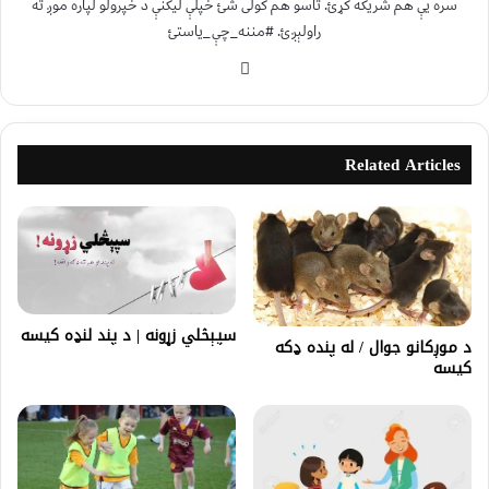
سره یې هم شریکه کړئ. تاسو هم کولی شئ خپلې لیکنې د خپرولو لپاره موږ ته
راولېږئ. #مننه_چې_یاستئ
Related Articles
سپېڅلي زړونه | د پند لنډه کیسه
د موږکانو جوال / له پنده ډکه
کیسه