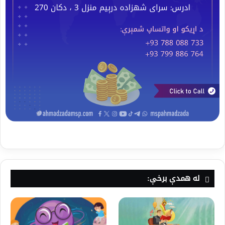
له همدې برخې: