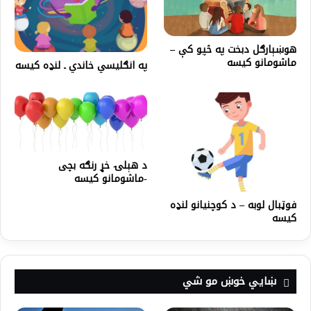
هوښېارګل دبخت په څپو کې –
ماشومانو کیسه
په انګلیسي خاندي ـ لنډه کیسه
د هېلۍ خړ رنګه بچی
-ماشومانو کیسه
فوټبال لوبه – د کوچنیانو لنډه
کیسه
ښايي خوښ مو شي