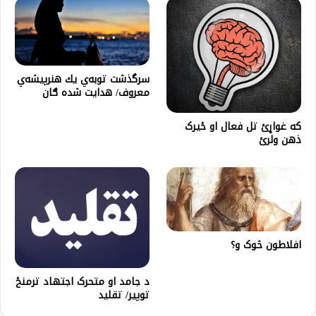
سرگذشت توبه‌ي يك هنرپيشه‌ي
معروف/ هدایت شده ګان
که غواړئ تل فعال او ځيرک
ذهن ولرئ
افلاطون څوک و؟
د جامد او متحرک اجتهاد ترمنځ
توپیر/ تقلید