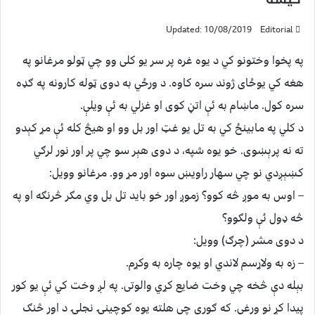
Updated: 10/08/2019
Editorial
په پخوا وختونو کي د یوه غره پر سر یو کلی وو چي ټولو مرغانو په
هغه کي یوځای ژوند سره کاوه. د ورځي به دوی ټوله کارونه په ګډه
سره کول. ماښام به ئې اتڼ کوی او غزلي به ئې ویلې.
د کلي په مابینځ کي به تل یو غټ اور بل وو او هیڅ کله ئې مړ کېدو
ته نه پرېښوی. خو یوه شپه، د دوی هېر سو چي پر اور نور لرګي
کښېږدي نو چي سهار راویښ سوه اور مړ وو. مرغانو وویل:
– اوس به موږ څه کوو؟ زموږ اور خو باید تل بل وي مګر څرنګه او په
څه ډول ئې ولګوو؟
د دوی مشر (چرګ) وویل:
– زه به ولاړسم لاندي او یوه چاره به وکړم.
بېله دې څخه چي وخت ضایع کړي والوتی. په لږ وخت کي ئې یو کور
پیدا کړ نو ورغی. که ګوري چي هلته یوه کوچینۍ نجلۍ د اور څنګ