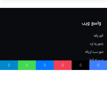
واسع ویب
کور پاڼه
زموږ په اړه
موږ سره اړیکه
مرسته کول
یوتیوب چینلونه
ټولنیزو رسنیو کې
مینو
لیکنه خپرول