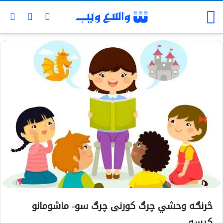
څرنګه وحشي چرګ کورنی چرګ سو- ماشومانو
کیسه