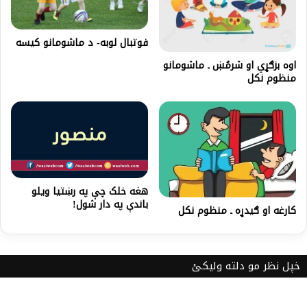
فوتبال لوبه- د ماشومانو کيسه
اوه بزګړي او شرمُښ ـ ماشومانو
منظوم نکل
هغه خلک چې په رښتیا ویلو
باندې په دار شول!
کارغه او ګيدړه ـ منظوم نکل
خپل نظر مو دلته ولیکئ