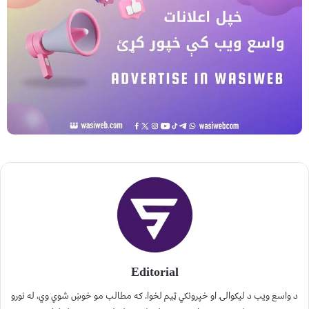
Editorial
د واسع ویب د لیکوالۍ او خپرونکي ټیم لخوا. که مطالب مو خوښ شوي وي، له نورو