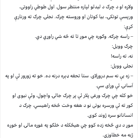
ولاړه او د چرګ د لیدلو لپاره منتظر سول. اول طوطي راووتی،
ورپسې توتکۍ، بیا کوتان او وروسته چرګ. نجلۍ چرګ ته ورنارې
کړې:
– راسه چرګه. وګوره چي موږ تا ته څه شي راوړي دي.
چرګ وویل:
نه، ته راسه!
نجلۍ وویل:
– زه یې نه سم دروړلای. ستا تحفه ډېره درنه ده. خو ته زورور ئې او په
آسانۍ ئې وړای سې.
خو کله چي چرګ ورغی پلار ئې پر چرګ جالۍ واچول، وئې نیوی او
کور ته ئې ورسره بوتی نو د هغه وخت څخه راهیسي، چرګ د
انسانانو سره ژوند کوی.
موږ د دې څخه زده کوو چي هیڅکله د خلګو په غوړه مالۍ او خوږه
ژبه مه خطاوزی.