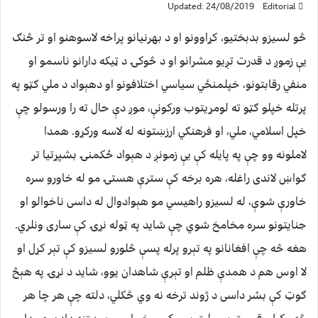
Updated: 24/08/2019
Editorial
څو لسیزو بدبختیو، کړاوونو او د بهرنیانو پراخه لاسوهنو او تر څنګ
یې زموږ د قدرت تږیو مشرانو او د څوکۍ د ټیکه دارانو ناسمو او
منفي رقابتونو، خپلمنځي سیاسي اختلافونو او دهېواد د ملي ګټو په
پرتله خپلو ګټو ته لومړيتوب ورکونې، موږ دې حال ته را ورسولو چې
خپل اسلامي، ملي، او فرهنګي ارزښتونه له لاسه ورکړو. همدا
لاملونه وو چې په پایله کې یې زمونږ د هېواد ځکمنۍ بشپړتیا تر
ګواښ لاندی راغله، هره برخه کې سترې هستۍ مو له خاورو سره
خاورې شوې، له لسیزو راهیسي مو هېوادوال له داسی ناخوالو او
جنایتونو سره مخامخ شوي چې شاید په ټوله نړۍ کې ساری ونلري.
هغه څه چې افغانانو په تېرو پرله پسې څلورو لسیزو کې تېر کړل او
لا اوس هم د همدې ظلم او تېرې شاهدان یوو، شاید د نړۍ په هېڅ
ګوټ کې بشر داسی د ژوند ترخه نه وي څکلي، دلته چې هر چا هر