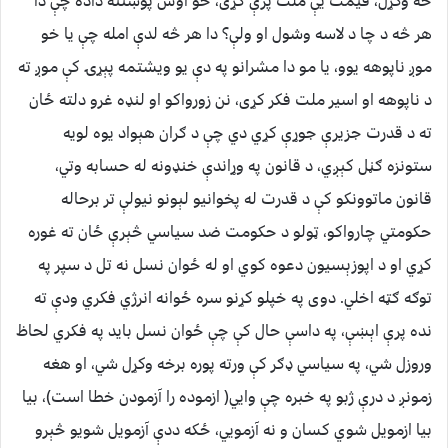
څه وکړل، قیمت یې ملت پرې کړی، خو اوس پوښتنه داده چې دا
هر څه د چا د لاسه وشول او ولې؟ دا هر څه لدې امله چې یا خو
موږ ناپوهه یوو، یا مو دا مشرانو په دې یو ويشتمه پېړۍ کې موږ ته
د ناپوهه او اسیر ملت فکر کړی، نن زورواکو او لنډه غرو دلته ځان
ته د قدرت جزیرې جوړې کړي دي چې د ګران هېواد یوه لویه
ستونزه ګڼل کېږي، د قانون په وړاندې خنډونه له حسابه وتي،
قانون ماتوونکو کې د قدرت له پخوانیو لېونو نیولې تر برحاله
حکومتي چارواکو، ټولو د حکومت ضد سیاسي څېرې ځان ته غوره
کړي او د اپوزېسیون دعوه کوي او له ځوان نسل نه تل د سپر په
توګه ګټه اخلي. دوی په خپلو کړنو سره ځوانه انرژي فکري ودې ته
نده پرې اېښې، په داسې حال کې چې ځوان نسل باید په فکري لحاظ
وروزل شي، په سیاسي ډګر کې ورته پوره برخه وکړل شي، او هغه
زمونږ د درې ژبو په خبره چې وایي( ازموده را آزمودن خطا است)، بیا
بیا ازمويل شوي کسان و نه آزمویي، ځکه ددې آزمویل شویو څېرو