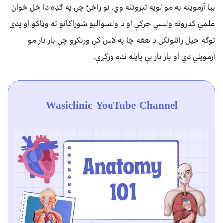
بیا آزموینه به مو لویه تېروتنه وي، نو راځئ چې په ګډه دا ځل ځوان
علمي کدرونه ولسي جرګې او د ولسوالیو شوراګانو ته وټاکو او پدې
توګه خپل راتلونکی د هغه چا په لاس کې ورنکړو چې بار بار مو
آزمویلي دي او بار بار یې پايله نده ورکړې.
Wasiclinic YouTube Channel