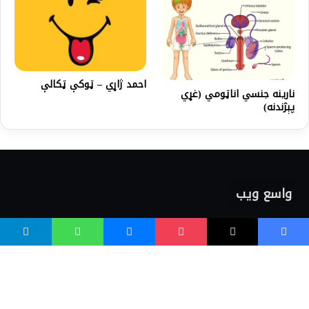
احمد ژاړي – ټوکې ټکالې
نارینه جنسي اناټومي (غړي
پېژندنه)
واسع ویب
کور پاڼه
زموږ په اړه
موږ سره اړیکه
مرسته کول