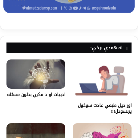
له همدې برخې:
ادبیات او د فکري بدلون مسئله
اور خپل طبعي عادت سوځول
پرېښودل!!!