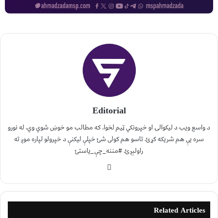
Editorial
د واسع ویب د لیکوالۍ او خپرونکي ټیم لخوا. که مطالب مو خوښ شوي وي، له نورو
سره یې هم شریکه کړئ. تاسو هم کولی شئ خپلې لیکنې د خپرولو لپاره موږ ته
راولېږئ. #مننه_چې_یاستئ
Related Articles