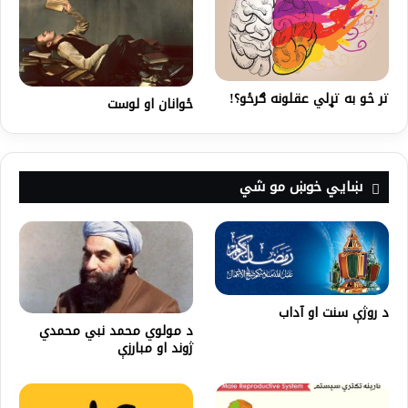
تر څو به تړلي عقلونه ګرځو؟!
ځوانان او لوست
ښايي خوښ مو شي
د روژې سنت او آداب
د مولوي محمد نبي محمدي
ژوند او مبارزې