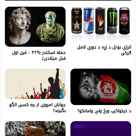
انرژي بوتل د زړه د دورې لامل
حمله اسکندر (۳۲۹ – قرن اول
ګرځي
قبل میلادی)
جوانان امروزی از چه کسی الگو
بگیرند؟
د خپلواکۍ ورځ ولې ولمانځو؟