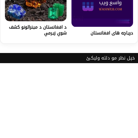
د افغانستان د مینرالونو کشف
دریاچه های افغانستان
شوي زیرمې
خپل نظر مو دلته ولیکئ