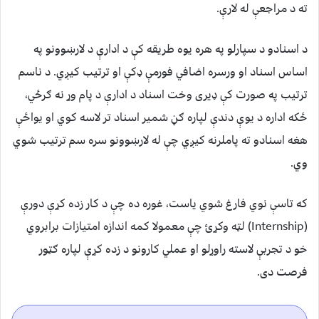
ته د مراجعې له لارې.
د اسنادو د سپارلو په هره یوه طریقه کې د ادارې د لارښوونو په
اساس اسناد او ورسره اضافي فورمې ډکې او ترتیب کیږي. د ناسم
ترتیب په صورت کې ډیری وخت اسناد د ادارې د پام وړ نه ګرځي،
ځکه اداره د یوې دندې لپاره ګڼ شمیر اسناد تر لاسه کوي او یواځې
هغه اسنادو ته پاملرنه کیږي چې له لارښوونو سره سم ترتیب شوي
وي.
که تاسې نوي فارغ شوي یاست، غوره ده چې د کار زده کړې دورې
(Internship) لټه وکړئ چې معمولا کمه اندازه امتیازات برابروي
خو د تجربې لاسته راوړلو او عملي کارونو د زده کړې لپاره ګټور
فرصت دی.