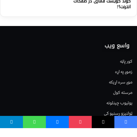
گولد كويست قمارى در صفحات
انترنت؟!
واسع ویب
کور پاڼه
زموږ په اړه
موږ سره اړیکه
مرسته کول
یوتیوب چینلونه
ټولنیزو رسنیو کې
مینو