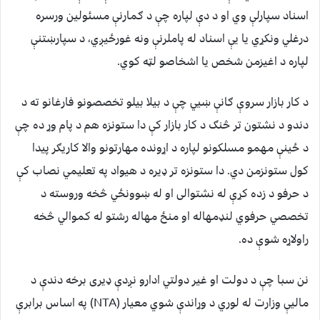
اسناد سپارلې وي او د دې لپاره چې د ګمارنې مسئولین ورسره
درغلي ونکړي یا یې اسناد له پاملرنې ونه غورځیږي، د سپارښتنې
لپاره د اغیزمن شخص یا اشخاصو لټه کوي.
د کار بازار سروې ګانې ښيي چې د بیلا بیلو تخصصونو فارغانو ته د
دندو د نشتون تر څنګ د کار بازار کې دا ستونزه هم د پام وړ ده چې
د ځینې مهمو مسلکونو لپاره د اړونده مهارتونو والا کاریګر پیدا
کول ستونزمن دي. دا ستونزه تر ډیره د هیواد په تعلیمي نصاب کې
د حرفو د زده کړې له نشتوالی او له ښوونځي څخه وروسته د
تخصصي حرفوي لنډمهاله او منځ مهاله رشتو له کموالي څخه
راولاړه شوې ده.
نن سبا چې د دولت او غیر دولتي ادارو نږدې ډیری برخه دندې د
مالیې وزارت له لوري د وړاندې شوي معیار (NTA) په اساس برابرې