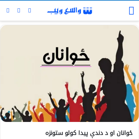
ځوانان او د دندې پیدا کولو ستونزه