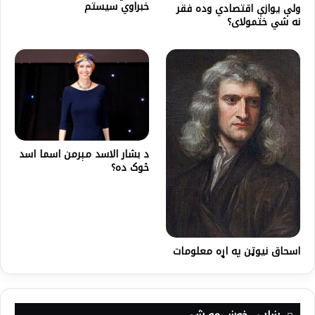
خبراوي سیستم
ولې یوازې اقتصادي وده فقر
نه شي ختمولای؟
د بشار الاسد مېرمن اسما اسد
څوک ده؟‌
اسحاق نیوټن په اړه معلومات
ښايي خوښ مو شي