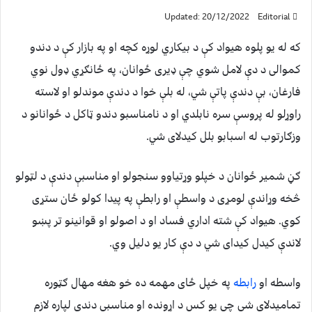
Updated: 20/12/2022
Editorial
که له یو پلوه هیواد کې د بیکاري لوړه کچه او په بازار کې د دندو
کموالی د دې لامل شوي چې ډیری ځوانان، په ځانګړي ډول نوي
فارغان، بې دندې پاتې شي، له بلې خوا د دندې موندلو او لاسته
راوړلو له پروسې سره نابلدي او د نامناسبو دندو ټاکل د ځوانانو د
وزګارتوب له اسبابو بلل کیدلای شي.
ګڼ شمیر ځوانان د خپلو وړتیاوو سنجولو او مناسبې دندې د لټولو
څخه وړاندې لومړی د واسطې او رابطې په پیدا کولو ځان ستړی
کوي. هیواد کې شته اداري فساد او د اصولو او قوانینو تر پښو
لاندې کیدل کیدای شي د دې کار یو دلیل وي.
واسطه او
رابطه
په خپل ځای مهمه ده خو هغه مهال ګټوره
تمامیدلای شي چې یو کس د اړونده او مناسبې دندې لپاره لازم