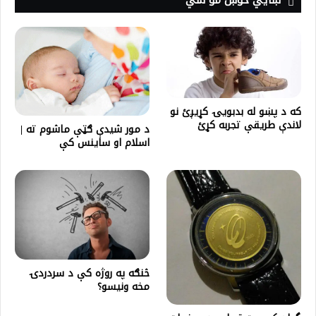
که د پښو له بدبويۍ کړیږئ نو
لاندې طریقې تجربه کړئ
د مور شیدې ګټې ماشوم ته |
اسلام او ساینس کې
څنګه په روژه کې د سردردۍ
مخه ونیسو؟