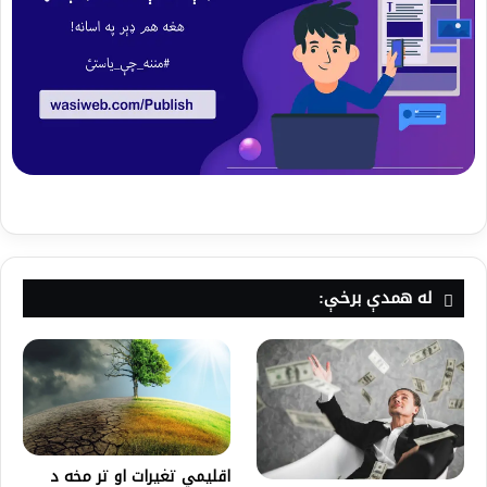
له همدې برخې:
اقليمي تغيرات او تر مخه د