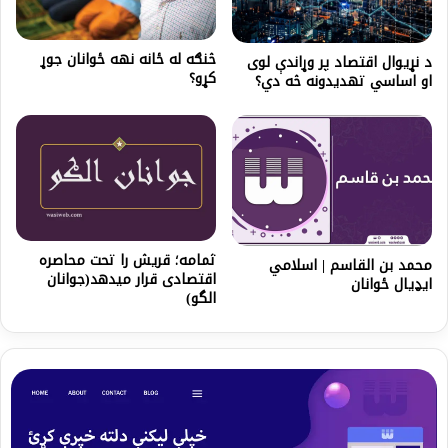
څنګه له ځانه نهه ځوانان جوړ
د نړیوال اقتصاد پر وړاندې لوی
کړو؟
او اساسي تهدیدونه څه دي؟
ثمامه؛ قریش را تحت محاصره
محمد بن القاسم | اسلامي
اقتصادی قرار میدهد(جوانان
ایډیال ځوانان
الگو)