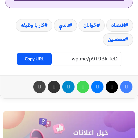
اقتصاد
ځوانان
دندې
کار یا وظیفه
محصلین
Copy URL