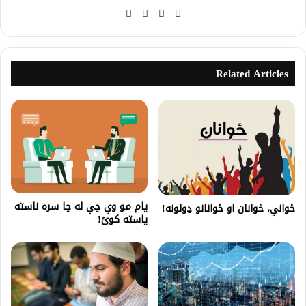
Related Articles
پام مو وي چې له چا سره ناسته
ځواني، ځوانان او ځوانانو ډولونه!
پاسته کوئ!