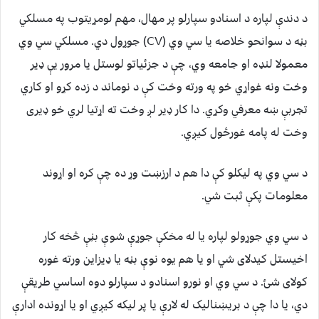
د دندې لپاره د اسنادو سپارلو پر مهال، مهم لومړیتوب په مسلکي
بڼه د سوانحو خلاصه یا سي وي (CV) جوړول دي. مسلکي سي وي
معمولا لنډه او جامعه وي، چې د جزئیاتو لوستل یا مرور یې ډیر
وخت ونه غواړي خو په ورته وخت کې د نوماند د زده کړو او کاري
تجربې ښه معرفي وکړي. دا کار ډیر لږ وخت ته اړتیا لري خو ډیری
وخت له پامه غورځول کیږي.
د سي وي په لیکلو کې دا هم د ارزښت وړ ده چې کره او اړوند
معلومات پکې ثبت شي.
د سي وي جوړولو لپاره یا له مخکې جوړې شوې بڼې څخه کار
اخیستل کیدلای شي او یا هم یوه نوې بڼه یا ډیزاین ورته غوره
کولای شئ. د سي وي او نورو اسنادو د سپارلو دوه اساسي طریقې
دي، یا دا چې د بریښنالیک له لارې یا پر لیکه کیږي او یا اړونده ادارې