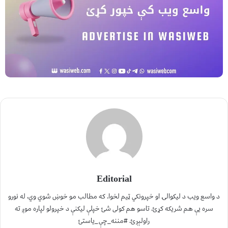
Editorial
د واسع ویب د لیکوالۍ او خپرونکي ټیم لخوا. که مطالب مو خوښ شوي وي، له نورو
سره یې هم شریکه کړئ. تاسو هم کولی شئ خپلې لیکنې د خپرولو لپاره موږ ته
راولېږئ. #مننه_چې_یاستئ