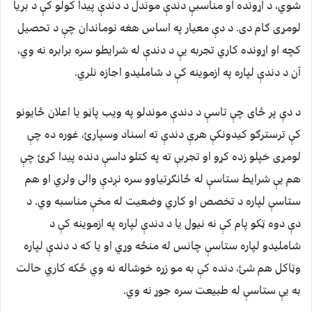
شوي، د اړونده او مناسبې دندې موندل د دندې پیدا کولو کې د بریا
لومړی ګام دی. د دې معیار په اساس هغه نوماندان چې د تحصیل
کچه او اړونده کاري تجربه یې د دندې له شرایطو سره برابره نه وي،
آن د دندې لپاره په ازموینه کې د شاملیدو اجازه نلري.
د دې پر ځای چې تاسې د دندې موندلو په ویب پاڼو یا اعلان ځایونو
کې ترسترګو کیدونکې هرې دندې ته اسناد وسپارئ، غوره ده چې
لومړی خپلو زده کړو او تجربې ته په کتلو داسې دنده پیدا کړئ چې
هم یې شرایط ستاسې له ځانګړتیاوو سره نږدې والی ولري او هم
ستاسې لپاره د تخصص او کاري وضعیت له مخې مناسبه وي. د
دې دوه ټکو پام کې نه نیول یا د دندې لپاره په ازموینه کې د
شاملیدو لپاره ستاسې چانس له منځه وړي او یا که د دندې لپاره
وټاکل هم شئ، دنده کې به مو زړه خوشاله نه وي ځکه کاري حالت
به یې ستاسې له طبیعت سره جوړ نه وي.