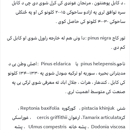
، د کابل پوهنتون ، مرنجان غونډی کی کرل شوی دی چی د کابل
سره توافق لری په ازادو ساحوکی ۱۵-۲۰ کلونو کی او په ځنګلی
ساحوکی ۳۰-۴۰ کلونو کی حاصل کوی .
تور کاج pinus nigra : دا ونی هم له خارجه راوړل شوی او کابل کی
کم دی .
ناجو.pinus helepensis یا Pinus eldarica : اصلی وطن یی د
مدیترانی بحیره ، سوریه او ترکیه ښودل شوی په ۱۳۳۰-۱۳۴۰ کلونو
کی کابل ، کندهار ، هرات ، جلال اباد ته معرفی شوی لرګی یی په
صنعت کی متوسط اهمیت لری .
شنی ‏khinjuk ‎‏ ‏pistacia‏ ، ګورګورهReptonia baxifolia ‎‏ ،
ګزTamarix articulata، ارغوان ‏cercis griffithii‏ ، غوړاسکی
Dodonia viscosa ، پشه خانه Ulmus compestris ، پشه