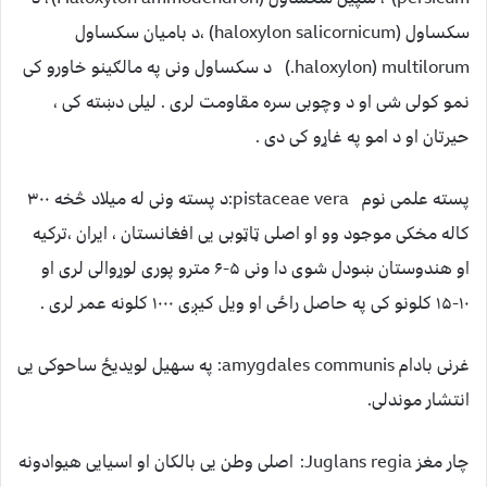
سکساول (haloxylon salicornicum) ،د بامیان سکساول
haloxylon) multilorum.) د سکساول ونی په مالګینو خاورو کی
نمو کولی شی او د وچوبی سره مقاومت لری . لیلی دښته کی ،
حیرتان او د امو په غاړو کی دی .
پسته علمی نوم pistaceae vera:د پسته ونی له میلاد څخه ۳۰۰
کاله مخکی موجود وو او اصلی ټاټوبی یی افغانستان ، ایران ،ترکیه
او هندوستان ښودل شوی دا ونی ۵-۶ مترو پوری لوړوالی لری او
۱۰-۱۵ کلونو کی په حاصل راځی او ویل کیږی ۱۰۰۰ کلونه عمر لری .
غرنی بادام amygdales communis: په سهیل لویدیځ ساحوکی یی
انتشار موندلی.
چار مغز Juglans regia: اصلی وطن یی بالکان او اسیایی هیوادونه