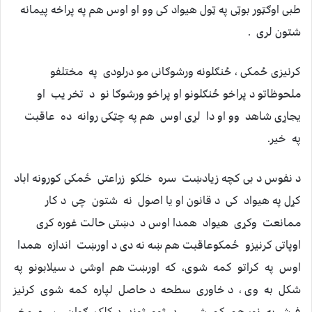
طبی اوګټور بوټی په ټول هیواد کی وو او اوس هم په پراخه پیمانه
شتون لری .
‏کرنیزی ځمکی ، ځنګلونه ورشوګانی مو درلودی ‏ په مختلفو
ملحوظاتو د پراخو ځنګلونو او پراخو ورشوګا نو د تخر یب او
یجاړی شاهد وو او دا لړی اوس هم په چټکی روانه ده عاقبت
په ‏خیر.
د نفوس د بی کچه زیادښت سره خلکو زراعتی ځمکی کورونه اباد
کړل په هیواد کی د قانون او یا اصول نه شتون چی ‏د کار
ممانعت وکړی هیواد همدا اوس د دښتی حالت غوره کړی
اوپاتی کرنیزو ځمکوعاقبت هم ښه نه دی د اورښت اندازه ‏همدا
اوس په کراتو کمه شوی، که اورښت هم اوشی د سیلابونو په
شکل به وی ، د خاوری سطحه د حاصل لپاره کمه شوی ‏کرنیز