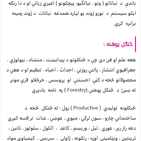
باندې د نباتاتو ( ونو ، نیالگیو، پيچکونو ) اغيزې زياتې او د دا رنګه
ايکو سيستم د نورو ژوند يو لپاره همدغه نباتات د ژوند زمينه
برابره کړي.
ځنګل پوهنه :
هغه علم او فن دی چې د ځنګلونو د پيدايښت ، منشاء ، بيولوژي ،
جغرافيوي انتشار ، پالنې روزنې ، احداث ، احياء ، تنظيم او د هغې د
محصولاتو څخه د ګټې اخستنې او پروسس ، خرڅلاو لارې مونږ
ته ښيئ د ځنګل پوهنې (Forestry ) په نامه ياديږي
ځنګلونه توليدي ( Productive ) رول : له ځنګل څخه د
ساختماني چارو ، سون لرګي ، ميوې ، غوښې ، شات تر لاسه کيږي
دغه راز ربړ ، غوړي ، تيل ، ورېښم ، کاغذ ، الکول ، سلولوز ، تانين ،
ترپنتين ، ويټامیني اوړه ، رنګونه ، ژاولې ، سرېښ ، کيمياوي مواد