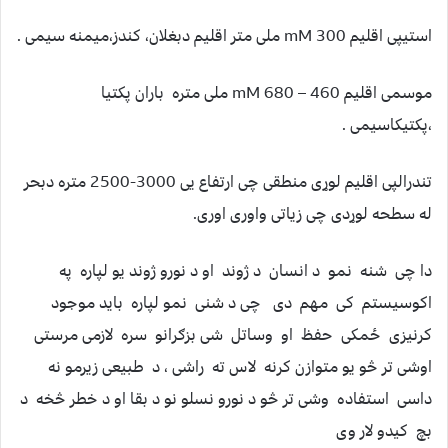
استیپی اقلیم mM 300 ملی متر اقلیم دبغلان، کندز،میمنه سیمی .
موسمی اقلیم mM 680 – 460 ملی متره باران پکتیا
،پکتیکاسیمی .
تندرالپی اقلیم لوړی منطقی چی ارتفاع یی 3000-2500 متره دبحر
له سطحه لوړدی چی زیاتی واوری اوری.
دا چی شنه نمو د انسان د ژوند او د نورو ژوند یو لپاره په
‏اکوسیستم کی مهم دی چی د شنی نمو لپاره باید موجود
کرنیزی ځمکی حفظ او وساتل شی بزګرانو سره لازمی مرستی
اوشی تر څو یو ‏متوازن کرنه لاس ته راشی ، د طبیعی زیرمو نه
داسی استفاده وشی تر څو د نورو نسلو نو د بقا او د خطر څخه د
بچ کیدو لار وی