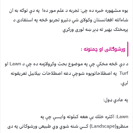
يوه مشهوره خبره ده چی: تجربه د علم مور ده! په دې توګه به ان
شاءالله افغانستان وکولاى شي دتيرو تجربو څخه په استفادی د
پرمختګ بهير ته ډېر ښه لورى ورکړي
ورشوګانی او چمنونه :
د دې څخه مخكې چې په موضوع بحث وكړولازمه ده چې د Lawn او
Turf په اصطلاحاتوپوه شوچې دغه اصطلاحات بيلابيل تعريفونه
لري.
په عادي ډول:
Lawn: اكثره خلك يې هغه كبلوته وايــــــــې چې په
منظرو(Landscape) كــــــي شنه شوي وي طبیعی ورشوګانی په دی