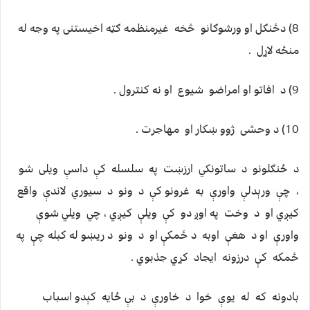
‏8)‏ دځنګل او ورشوګانو څخه غیرمنظمه ګټه اخیستنی په وجه له
منځه لاړل .‏
د ځنګلونو د ساتونکي ارزښت په سلسله کې داسې ويلی شو
، چې ورېدلې واورې به غرونو کې د ونو د سيوري لاندې واقع
کيږي او د وخت په اوږ دو کې ويلې کيږي ، چي ويلي شوې
واورې او د هغې اوبه د ځمکې او د ونو د ريښو له کبله چې په
ځمکه کې درزونه ايجاد کړي جذبوي .
بادونه که له يوې خوا د خاورې د بې ځايه کېدو اسباب