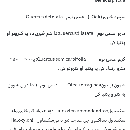
semicarpifolia
سپيره څیړی (Oak ) علمی نوم Quercus deletata
مارو علمی نوم Quercusdilatata: دا هم څیړی ده په کنړونو او
پکتیا کی .
کچو علمی نوم Quercus semicarpifolia: په ۲۰۰۰ – ۲۵۰۰
مترو ارتفاع کی په پکتیا او کنړونو کی .
ښوون (زیتونOlea ferraginea علمی نوم (: دا غرنی ښوون
په کنړاو پکتیا کی .
سکساولHaloxylon ammodendron : په هیواد کی څلورډوله
سکساول پیداکیږی چی عبارت دی د تورسکساول ، (Haloxylon
persicum) ، سپین سکساول (Haloxylon ammodendron) ، د