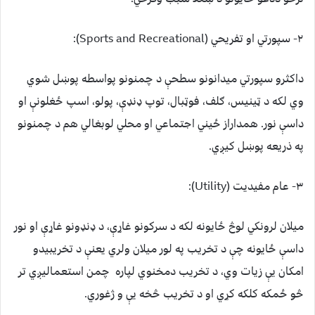
۲- سپورتي او تفريحي (Sports and Recreational):
داكثرو سپورتي ميدانونو سطحې د چمنونو پواسطه پوښل شوي
وي لكه د ټينيس، ګلف، فوټبال، توپ ډنډې، پولو، اسپ ځغلونې او
داسې نور. همداراز ځيني اجتماعي او محلي لوبغالي هم د چمنونو
په ذريعه پوښل كيږي.
۳- عام مفيديت (Utility):
ميلان لرونكي لوڅ ځايونه لكه د سركونو غاړې، د ډنډونو غاړې او نور
داسې ځايونه چې د تخريب په لور ميلان ولري يعنې د تخريبيدو
امكان يې زيات وي، د تخريب دمخنوي لپاره چمن استعماليږي تر
څو ځمكه كلكه كړي او د تخريب څخه يې و ژغوري.