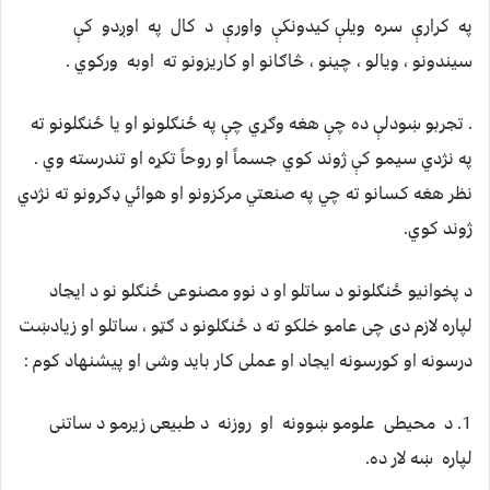
په کرارې سره ويلې کيدونکې واورې د کال په اوږدو کې
سيندونو ، ويالو ، چينو ، څاګانو او کاريزونو ته اوبه ورکوي .
. تجربو ښودلې ده چې هغه وګړي چې په ځنګلونو او يا ځنګلونو ته
په نژدي سيمو کې ژوند کوي جسماً او روحاً تکړه او تندرسته وي .
نظر هغه کسانو ته چي په صنعتي مرکزونو او هوائي ډګرونو ته نژدي
ژوند کوي.
د پخوانیو ځنګلونو د ساتلو او د نوو مصنوعی ځنګلو نو د ایجاد
لپاره لازم دی چی عامو خلکو ته د ځنګلونو د ګټو ، ساتلو او زیادښت
درسونه او کورسونه ایجاد او عملی کار باید وشی او پیشنهاد کوم :
‏1.‏ د محیطی علومو ښوونه او روزنه د طبیعی زیرمو د ساتنی
لپاره ښه لار ده.‏