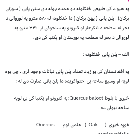
په هیواد کی طبیعی ځنګلونه دو عمده ډوله دی ستن پاڼۍ ( سوزنی
برګان) ، پلن پاڼۍ ( پهن برګان ) دا ځنګلونه له ۵۸۰ مترو په لوړوالی د
بحر له سطحه د ننګرهار او کنړونو په ساحوکې تر ۳۳۰۰ مترو په
لوړوالی د بحر له سطحه په نورستان او پکتیا کی دی .
الف – پلن پاڼۍ ځنګلونه :
په افغانستان کې یو زیاد تعداد پلن پاڼۍ نباتات وجود لری ، چې یوه
لويه او وسیع ساحه یی احتواکړیده دا پلن پاڼۍ عبارت دی له :
څیړی يا بلوط Quercus baloot :په کنړونو او پکتیا کی یی لویه
ساحه نیولی ده .
غوړه څیړی ( Oak ) علمی نوم Quercus