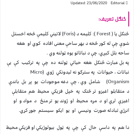
Updated: 23/06/2020
Editorial
ځنګل تعریف:
ځنګل يا ( Forest ): کلیمه د (Foris) لاتيني کلیمې څخه اخستل
شوې چې له کور څخه د بهر ساحې معنی افاده کوي او هغه
ساحه بلل کيږي، چې د نباتاتو يوه ټولنه وي .
په بل عبارت ځنګل هغه حياتي ټولنه ده چې په ترکيب کې يې
نباتات ، حيوانات په سترګو نه ليدونکي ژوي (Micro
Organism) شامل وي ، چې دغه موجودات يو پر بل باندې
د متقابلو اغيزو تر څنګ په خپل فزيکي محيط هم متقابلې
اغيزې لري او د مړه محيط او ژوند يو تر منځ د مواد و او
انرژي تبادله صورت ونيسي او يو ايکو سيستم جوړ کړي.
دا هم په داسې حال کې چې په ټول بيولوژيکي او فزيکي محيط