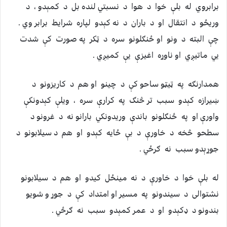
برابروي له بلې خوا د هوا د نسبتي لنده بل د کمېدو ، د
وريځو د انتقال او د باران د نه کېدو لپاره شرايط برابر وي .
چې البته د ونو او ځنګلونو سره د ټکر په صورت کې شدت
يي ماتيږي او ناوړه اغيزې یې کميږي .
همدارنګه په ټيټو ساحو کې د چينو او هم د کاريزونو د
ښيرازه کېدو سبب تر څنګ په کرارې سره ، ويلې کېدونکې
واورې او په ځنګلونو باندې وريدونکي بارانو نه د غرونو د
سطحو څخه د خاورې د بې ځايه کېدو او هم د سيلابونو د
جوړېدو سبب نه ګرځي .
له بلې خوا د خاورې د نه مينځل کيدو او هم د سيلابونو
نشتوالی د سيندونو په مسير او امتداد کې د جوړ و شویو
بندونو د ډکېدو او د عمر کمېدو سبب نه ګرځي .