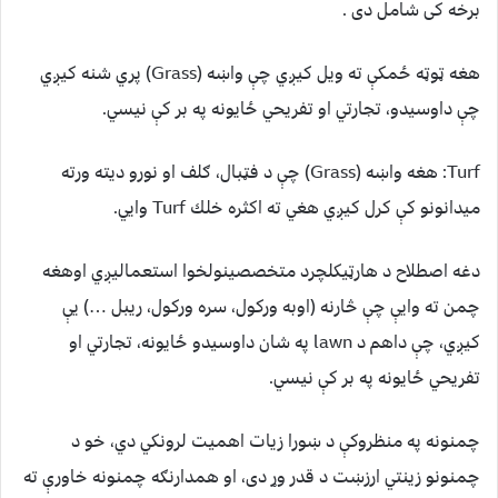
برخه کی شامل دی .
هغه ټوټه ځمكې ته ويل كيږي چې واښه (Grass) پري شنه كيږي
چې داوسيدو، تجارتي او تفريحي ځايونه په بر كې نيسي.
Turf: هغه واښه (Grass) چې د فټبال، ګلف او نورو ديته ورته
ميدانونو كې كرل كيږي هغي ته اكثره خلك Turf وايي.
دغه اصطلاح د هارټيكلچرد متخصصينولخوا استعماليږي اوهغه
چمن ته وايې چې څارنه (اوبه وركول، سره وركول، ريبل …) يې
كيږي، چې داهم د lawn په شان داوسيدو ځايونه، تجارتي او
تفريحي ځايونه په بر كې نيسي.
چمنونه په منظروكې د ښورا زيات اهميت لرونكي دي، خو د
چمنونو زينتي ارزښت د قدر وړ دى، او همدارنګه چمنونه خاورې ته