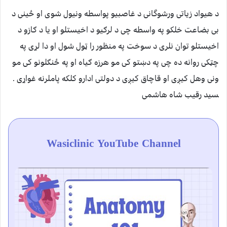
د هیواد زیاتی ورشوگانی د غاصبیو پواسطه ونیول شوی او ځینی د
بی بضاعت خلکو په واسطه چی د لرګیو د اخیستلو او یا د ګازو د
اخیستلو توان نلری د سوخت په منظور را ټول شول او دا لړی په
چټکی روانه ده چی په دښتو کی مو هرزه ګیاه او په ځنګلونو کی مو
ونی وهل کیږی او قاچاق کیږی د دولتی ادارو کلکه پاملرنه غواړی .
‍سید رقیب شاه هاشمی
Wasiclinic YouTube Channel