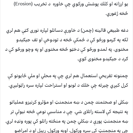
يو ارزانه او كلك پوشش وركوي چې خاوره د تخريب (Erosion)
څخه ژغوري.
دغه طبيعي قالينه (چمن) د خاورې دساتلو لپاره نوری ګټې هم لري
لكه په ګرمو ورځو كې د ځمكې څخه د تودوخې او تف جيګيدو
مخنوى، په لمدو ورځو كې دخټو څخه مخنوى او په وچو ورځو كې د
ګرد د جيګيدو مخنوى كوي.
چمنونه تفريحي استعمال هم لري چې په محلي او ملي ځايونو كې
كرل كيږي چيرته چې خلك د لوبو او استراحت لپاره سره راټوليږي.
ښكلى او صحتمند چمن د ښه منجمنټ او مؤثرو كرنيزو عملياتو
په نتيجه كې لاسته راتلاى شي. چې د مناسبې نوعې څخه نيولې تر
ښه منجمنټ پورې د ښكلي چمن په منځته راتلو كې پوره ونډه لري.
چې په منجمنټ كې سره وركول، اوبه وركول، ريبل او د امراضو