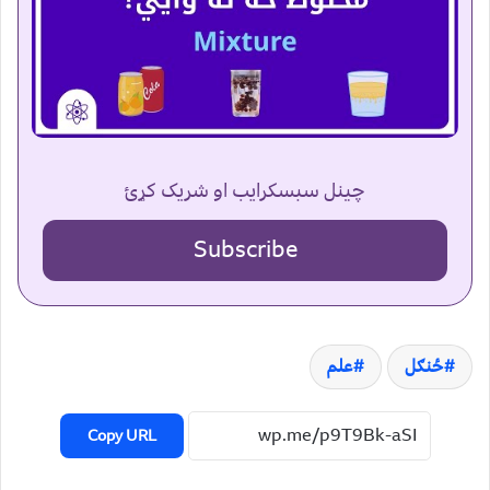
چینل سبسکرایب او شریک کړئ
Subscribe
ځنګل
علم
Copy URL