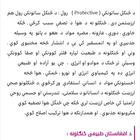
د ځنګل ساتونکي ( Protective ) رول : د ځنګل ساتونکی رول هم
ارزښتمن دی . ځنګلو نه د هوا د تصفې سبب ګرځي . ځکه
خاورې ، دوړې ، غازونه ، مضره مواد د هغو د پاڼو په وسيله
جذبيږي او په اتمسفير کي يې د انتشار څخه مخنيوی کوي .
ونې او ځنګلونه د طبعيت لپاره فلتر کوونکې او صفا کوونکې
وسيلې تر څنګ د موادو او انرژۍ ، چې يو آزاده او طبيعي
انرژي ده په کيمياوي انرژی او نورو ، ځمکي ، هوا څخه
اخستونکي مواد د انساني استفادې وړ ګرځوي .د ځنګلونو صحي
ارزښت ځنګلونه د انسانانو د سلامتۍ، تندرستي او جسمي روحي
ارامتيا کې خاص ارزښت لري ځکه چې ځنگل هوا تصفيه کوي
مکروبونه جذبوي . او همدارنګه د هوا ترکيب اصلاح کوي.
د افغانستان طبیعی ځنګلونه :