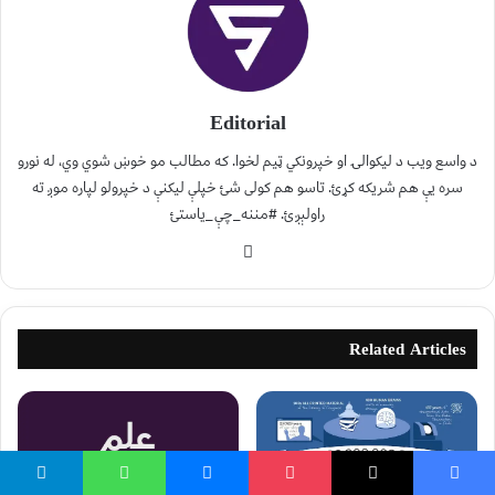
Editorial
د واسع ویب د لیکوالۍ او خپرونکي ټیم لخوا. که مطالب مو خوښ شوي وي، له نورو
سره یې هم شریکه کړئ. تاسو هم کولی شئ خپلې لیکنې د خپرولو لپاره موږ ته
راولېږئ. #مننه_چې_یاستئ
Related Articles