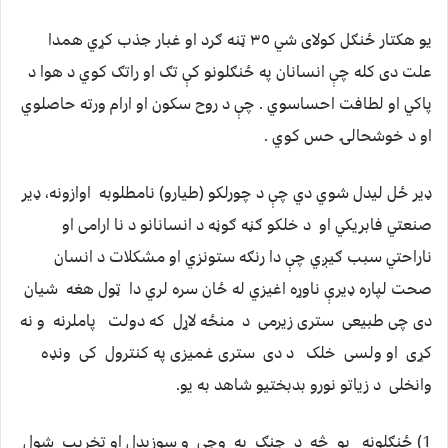
يو هکتار ځنګل کولاى شي ٣٥ ټنه ګرد او غبار جذب کړي همدا
علت دى کله چې انسانان په ځنګلونو کې تګ او راتګ کوي د هوا د
پاکي او لطافت احساسوي . چې د روح سکون او ارام ورته حاصلوي
او د خوشحالۍ حس کوي .
ډير ځل ليدل شوي دي چې د چورلکو (طيارو) نامطلوبه اوازونه، ډير
صنعتي فابريکي او د خلکو ګڼه ګوڼه د انسانانو د نا ارامی او
ناراحتي سبب ګيږي چې دا رنګه ستونزي او مشکلات د انسان
صحت لپاره ډيرې ناوړه اغيزي له ځان سره لري دا ټول هغه شیان
دی چی طبیعی ستری زیرمی د منځه لاړل که دولت پاملرنه و نه
کړی او ولسی خلک د دی ستری ‏غمیزی په کنترول کی ونډه
وانخلی د زیاتو نورو بدبختیو شاهد به یو.‏
‏1)‏ ځنګلونه یو څه د جنګ په وجی و سوزیدل او تخریب شول