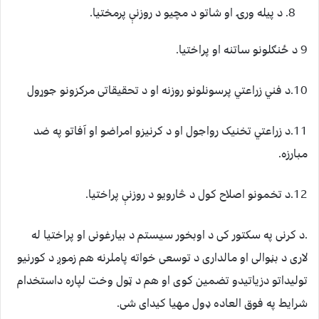
د پیله ورۍ او شاتو د مچیو د روزنې پرمختیا.
9 د ځنګلونو ساتنه او پراختیا.
10.د فني زراعتي پرسونلونو روزنه او د تحقیقاتی مرکزونو جوړول
11.د زراعتي تخنیک رواجول او د کرنیزو امراضو او آفاتو په ضد
مبارزه.
12.د تخمونو اصلاح کول د څارویو د روزنې پراختیا.
.د کرنی په سکتور کی د اوبخور سيستم د بيارغونی او پراختيا له
لاری د بڼوالی او مالداری د توسعی خواته پاملرنه هم زموږ د کورنيو
توليداتو دزياتيدو تضمين کوی او هم د ټول وخت لپاره داستخدام
شرايط په فوق العاده ډول مهيا کيدای شی.