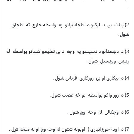
.‏
‏2)‏ زیات یی د لرګیو د قاچاقبرانو په واسطه خارج ته قاچاق
شول .‏
‏3)‏ د دښمنانو د دسیسو په وجه د بی تعلیمو کسانو پواسطه له
ریښی وویستل شول.‏