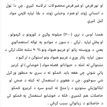
او نور فرعي او غير فرعي محصو لات تر لاسه کيږي . چې دا ټول
د انساني ژوند او هم د وحشي ژوند د بقا لپاره لازمي مواد
ګڼل کيږي
همدا اوس د نړۍ (٣٠٠٠) ميلونه وګړي د کورونو د ګرمولو ،
او پخلي لپاره ، لرګي ، د سون د موادو په توګه استعمالوي
يعنې د وروسته پاتو او غريبو هيواد ونو % ٩٠ سلنه خلک لرګي د
سون لپاره پکار وړي د غريبو هيواد ونو استوګن د لر ګيو د
نشتوالي له امله د حيواناتو فضله مواد ( خوشايي ) او کرنيز
پاتې شوني چې هغه بايد ځمکو ته د سرې به منظور ور کړل
شي سوځوي ، چې د هغوی د استعمال له کبله د صحي او
ايکالوژيکي ستونزو د را منځ ته کيدو سره د کرنيزو ځمکو
حاصلات هم کميږي . ځکه د خوشايو استعمال په ځمکو کې
د حاصلاتو د زياتوالي سبب ګرځي ..