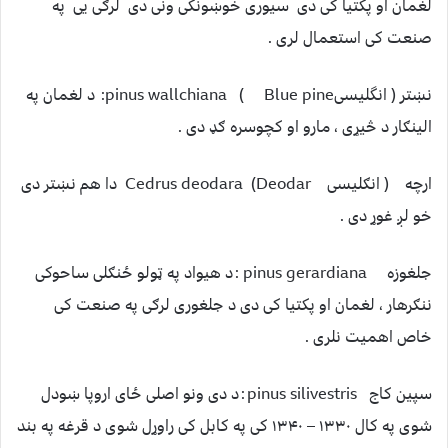
لغمان او پکتیا کی دی سیوری خوښونکی ونی دی لرګی یی په
صنعت کی استعمال لری .
نښتر ( انگلیسیBlue pine ) pinus wallchiana: د لغمان په
الینګار د څیړی ، مارو او کچوسره ګډ دی .
ارچه ( انګلیسی Deodar) Cedrus deodara دا هم نښتر دی
خو لږ غوړ دی .
جلغوزه pinus gerardiana : د هیواد په ټولو ځنګلی ساحوکی
ننګرهار ، لغمان او پکتیا کی دی د جلغوری لرګی په صنعت کی
خاص اهمیت نلری .
سپین کاج pinus silivestris : د دی ونو اصلی ځای اروپا ښودل
شوی په کال ۱۳۳۰ – ۱۳۴۰ کی په کابل کی راوړل شوی د قرغه په بند