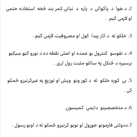
‏‏2.‏ د هوا د پاکوالی د پاره د نباتی کمر بند څخه استفاده حتمی
او لازمی ګڼم .‏
‏4.‏ د نفوسو کنترول یو عمده او اصلی نقطه ده د نورو ګڼو ښیګڼو
برسیره د ځنګل په ساتلو مثبت رول لری .‏
‏5‏. بی کوره خلکو ته د کور ونو ویش او توزیع په غیرکرنیزو ځمکو
کی .‏
7.ددولتی فارمونو جوړول او نویو کرنیزو ځمکو ته د اوبو رسول .