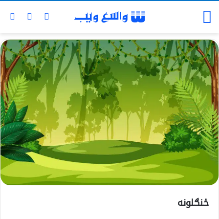
ځنګلونه