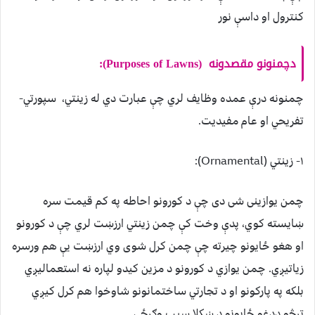
كنترول او داسې نور
دچمنونو مقصدونه (Purposes of Lawns):
چمنونه درې عمده وظايف لري چې عبارت دي له زينتي، سپورتي-
تفريحي او عام مفيديت.
۱- زينتي (Ornamental):
چمن يوازينى شى دى چې د كورونو احاطه په كم قيمت سره
ښايسته كوي، پدې وخت كې چمن زينتي ارزښت لري چې د كورونو
او هغو ځايونو چيرته چې چمن كرل شوى وي ارزښت يې هم ورسره
زياتيږي. چمن يوازي د كورونو د مزين كيدو لپاره نه استعماليږي
بلكه په پاركونو او د تجارتي ساختمانونو شاوخوا هم كرل كيږي
ترڅو ددغو ځايونو د ښكلا سبب وګرځي.