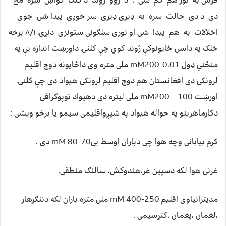
فرش به نور هم کم شی ، د ژوو ژوند د کلک ګواښ سره مخ
دی د دی حالت سره به ډیری ډیری سر خوږی پیدا شی ‏ جوی
اخلالات به هم پیدا شی او نوری سلګونی ستونزی دنړۍ ۸/۱ برخه
خلک په داسی ځایونوکې ژوند کوي چې کلنۍ داورښت اندازه یې په
منځني ډول mM200-0.01 ملی متره وی داځایونه دوچ اقلیم
لرونکی دی افغانستان هم دوچ اقلیم لرونکی هیواد دی چې کلنۍ
اورښت mM200 – 100 ملی لیتره دی دهیواد توپوګرافی
دکارماهرینو په حواله هیواد په شپږواقلیمی سیمو یا برخو ویشی :
ګرم بیابانی وچه هوا چی دباران اوسط ییmM 80-70 دی .
غرنی هوا لکه دسپین غر،هندوکش، سالنګ منطقی.
مدیترانیاوی اقلیم mM 400-250 ملی متره باران لکه دننګرهار
،لغمان ،پغمان ،کنړسیمی .