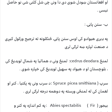
او افغانستان ښودل شوی دی دا ونی چی شل کلنی شی نو حاصل
نیسی .
ب- ستن پاڼۍ :
په ډیری هیوادو کی اوس ستن پاڼۍ ځنګلونه ته ترجیح ورکول کیږی
د صنعت لپاره ښه لرګی لری
لمنځ cedrus deodara: لمنځ ونی د همالیا په شمال لویدیځ کی
، بلوچستان او د هیواد په سهیل لویدیځ کی خپاره شوی .
سرپ ( Spruce picea smithiana : د سرب ونی په پکتیا ، کنړ او
لغمان کی له لمنځی ورسته په دوهمه درجه لرګی لری .
بیجور ( Fir ) Abies spectabilis : په کم اندازه په کنړ و