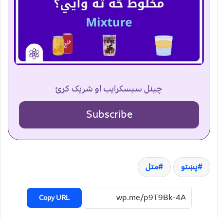
چینل سبسکرایب او شریک کړئ
Subscribe
پښتو
متل
Copy URL