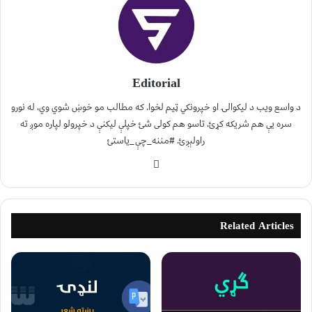
Editorial
د واسع ویب د لیکوالۍ او خپرونکي ټیم لخوا. که مطالب مو خوښ شوي وي، له نورو
سره یې هم شریکه کړئ. تاسو هم کولی شئ خپلې لیکنې د خپرولو لپاره موږ ته
راولېږئ. #مننه_چې_یاستئ
Related Articles