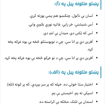
پښتو متلونه پیل په (آ):
آسان یې نالول، چنګښو هم پښې پورته کړې.
آس شيشني، خر رايي، غاتره نوري بلاوې وايي.
آس که ټکنی دی، میدان یې لنډ دی.
آفرین دې پر انا سي، چې د نوپوستکو څخه یې یوه غړکه پخه
کړه.
آفرین دې پر انا سي، چې د نو غړکو څخه یې یوه غړکه پخه کړه.
پښتو متلونه پیل په (الف):
اختیار ستا خولۍ ده، خپله که پر سر یېږدې، که پر کونه (تله).
اسپکی نه یم، اخیستی یې یم.
اسمان یې تلتک، مځکه یې کراسته ده.