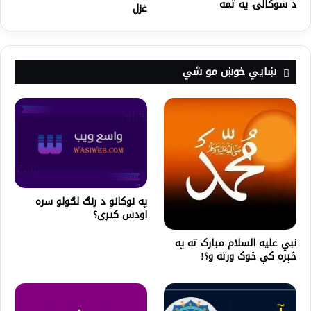
د سوکالۍ په تمه
غزل
ښايي خوښ مو شي
په نوکانو د رنګ لګولو سره
اودس کیږی؟
نبي علیه السلام مبارک ته په
څېره کې څوک ورته و؟!