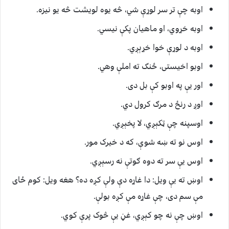
اوبه چې تر سر لوړې شي، څه یوه لویشت څه یو نیزه.
اوبه خړوي، او ماهیان پکې نیسي.
اوبه د لوړې خوا خړېږي.
اوبو اخیستی، ځنګ ته املې وهي.
اور یې په اوبو کې بل دی.
اوږ د رنځ د مرګ کرول دي.
اوسپنه چې ټکېږي، لا پخېږي.
اوس نو ته ښه شوې، که د خیرک مور.
اوس یې سر ته دوه ګوتې نه رسېږي.
اوښ ته یې ویل: دا غاړه دې ولې کږه ده؟ هغه ویل: کوم ځای
مې سم دی، چې غاړه مې کږه بولې.
اوښ چې نه چو کېږي، غڼ یې څوک پرې کوي.