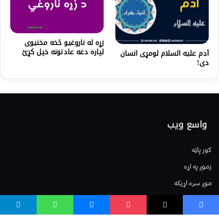
زړه له ناروغیو څخه مخنیوی
لپاره دغه عادتونه خپل کړئ
آدم عليه السلام لومړى انسان
دی!
واسع ویب
کور پاڼه
زموږ په اړه
موږ سره اړیکه
مرسته کول
یوتیوب چینلونه