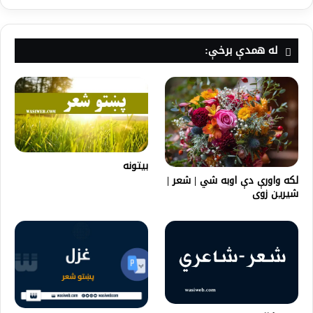
له همدې برخې:
بیتونه
لکه واورې دې اوبه شي | شعر |
شیرین زوی