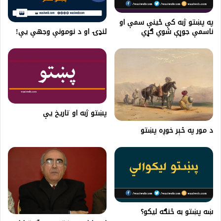
په پښتو ژبه کې ځینې سمې او
لنډۍ او د نومونې وجهې یې!
ناسمې جوړې شوي ګړي
پښتو ژبه او تاریخ یې
د مور په څېر خوږه پښتو
ښه پښتو به څنګه لیکو؟