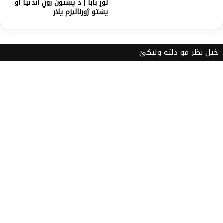
لوړ بابا | د پښتون روڼ آندتیا او
پښتو ژورنالیزم پلار
خپل نظر مو دلته ولیکئ