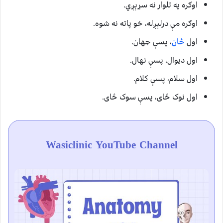
اوګره په تلوار نه سړېږي.
اوګره مې درلېږله، خو پاته نه شوه.
اول
ځان
، پسې جهان.
اول دیوال، پسې نهال.
اول سلام، پسې کلام.
اول نوک ځای، پسې سوک ځای.
Wasiclinic YouTube Channel