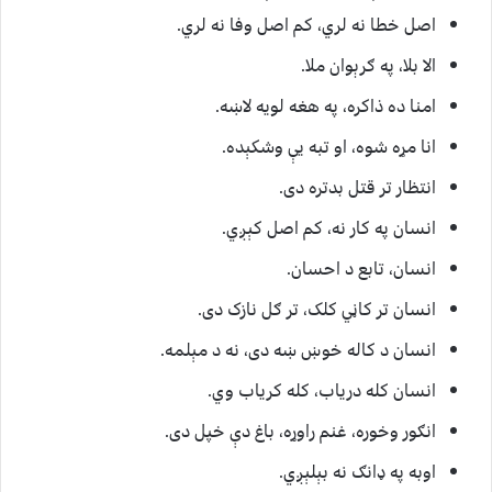
اصل خطا نه لري، کم اصل وفا نه لري.
الا بلا، په ګرېوان ملا.
امنا ده ذاکره، په هغه لویه لاښه.
انا مړه شوه، او تبه یې وشکېده.
انتظار تر قتل بدتره دی.
انسان په کار نه، کم اصل کېږي.
انسان، تابع د احسان.
انسان تر کاڼي کلک، تر ګل نازک دی.
انسان د کاله خوښ ښه دی، نه د مېلمه.
انسان کله درياب، کله کرياب وي.
انګور وخوره، غنم راوړه، باغ دې خپل دی.
اوبه په ډانګ نه بېلېږي.