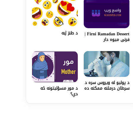
د طنز ژبه
Firni Ramadan Dessert |
فرنی میوه دار
د پولیو له ویروس سره د
د مور مسؤلیتونه څه
سرطان درملنه ممکنه ده
دي؟