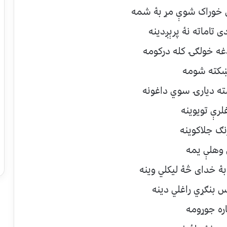
ې خوراک شوې مړ بۀ شمه
 تاماته نۀ پرېږدينه
غه خولګۍ کله درکومه
اښکته شومه
ته ديارۍ سوي داغونه
لرې تويوينه
نګ جلاکوينه
 وهلې يمه
ۀ خدای څۀ ليکلي وينه
س بنګړي راغلي دينه
اره جوړومه