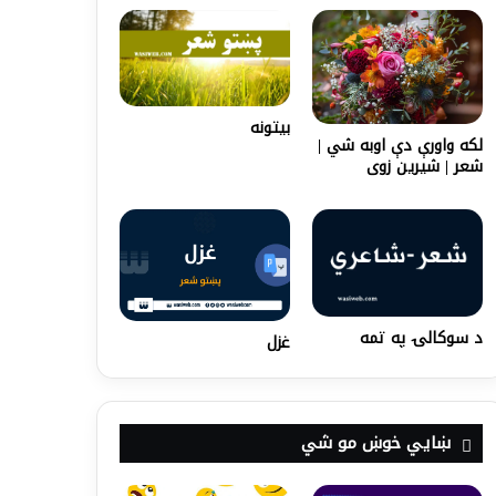
بیتونه
لکه واورې دې اوبه شي |
شعر | شیرین زوی
د سوکالۍ په تمه
غزل
ښايي خوښ مو شي