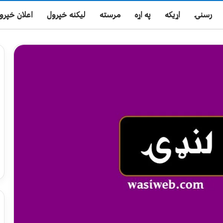
رسنۍ
اړیکه
په اړه
مرسته
لیکنه خپرول
اعلان خپرو