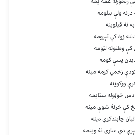
ې رنځورلۀ غمه يمه
درنه ولې بېلومه
ه نۀ قبلوينه
نه زړۀ کې تېرومه
 کې وطنونه لټومه
دیدن پسې کومه
ګودې زخمي کړمه مينه
رې ورکوينه
ادس خوټوله ستايمه
خ کې خړنۀ شوې مينه
يان چابندکړي دينه
رې دې ساری نۀ وينمه