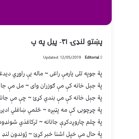
پښتو لنډۍ ۳۱- پیل په پ
Updated: 12/05/2019
Editorial
پۀ جوپه تلی يارمې راغی ~ ماله يې راوړي ديدغ
پۀ جېل خانه کې مې ګوزران وای ~ مل مې جان
پۀ جېل خانه کې مې بندي کړئ ~ چې مې جانا
پۀ چړچوبۍ کې مه پټېږه ~ ځلمي ښاغلي اديرو
پۀ چلم چاروږدکړې جانانه ~ ترکاغذي شونډو
پۀ حال مې خپل اشنا خبر کړئ ~ ژوندون لنډ