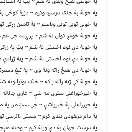
پۀ خولګۍ هېڅ ويلای نۀ شم ~ پټ پۀ اشناپس
پۀ خولۀ بۀ جنګ درسره وکړم ~ دزړۀ کوڅې بۀ 
پۀ خولې توبې توبې وباسم ~ پۀ تامين زړګی توب
پۀ خولۀ خوغږ کولی نۀ شم ~ پرېږده چې غم دن
پۀ خولۀ دې نوم اخستی نۀ شم ~ پټ پۀ زړګي
پۀ خولۀ دې نوم اخستی نۀ شم ~ پټۀ ژړادې 
پۀ خولۀ دې هېڅ راته ونۀ وې ~ پۀ تېغ دستر
پۀ خولۀ کې ژبه راته راکه ~ خلک توتيانوته شک
پۀ خيرخوراغلې ستړی مه شې ~ غازي جانانه 
پۀ خيرراغلې پۀ خيرراشې ~ چې ددښمن پۀ م
پۀ دام دزلفودې بندي کړم ~ مستې ناترسې توت
پۀ درست جهان بۀ دې ورنۀ کړم ~ وطنه هېچې