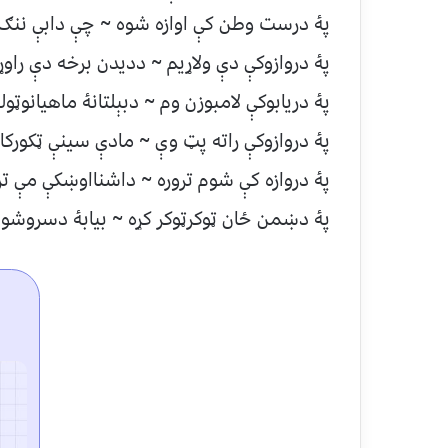
پۀ درست وطن کې اوازه شوه ~ چې دابې ننګ
پۀ دروازوکې دې ولاړيم ~ دديدن برخه دې راو
پۀ دريابوکې لامبوزن وم ~ دبېلتانۀ ماهيانوټو
پۀ دروازوکې راته پټ وې ~ مادې سينې ټکورکا
پۀ دروازه کې شوم تروره ~ داشنااوښکې مې ت
پۀ دښمن ځان ټوکرټوکر کړه ~ بيابۀ دسروشون