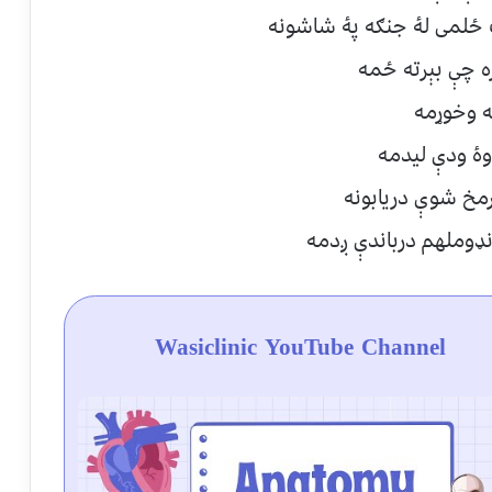
 ځلمی لۀ جنګه پۀ شاشونه
ړه چې بېرته ځمه
له وخوړمه
وۀ ودې ليدمه
رمخ شوې دريابونه
ډوملهم درباندې ږدمه
Wasiclinic YouTube Channel