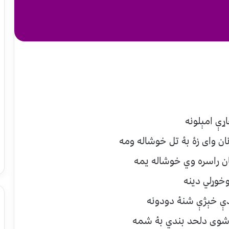
اړې امېلونه
ان وای زۀ بۀ تل خوشاله ومه
ن راسره وي خوشاله يمه
خوړلي دينه
دې خېژې شنۀ دودونه
 شوی دلحد بندي بۀ شمه