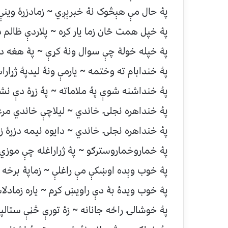
پۀ حال مې هېڅوک نۀ خبرېږي ~ زمادزړۀ وين
پۀ خپل همت ځان زما يار کړه ~ پلاردې ظالم دی
پۀ خپله خولۀ چې سوال ونۀ کړې ~ پۀ هغه د
پۀ خندابام ته وختمه ~ يارمې ونۀ ليدپۀ ژړار
پۀ خنداشنه شوې پۀ ملاماته ~ پۀ زړۀ دې نش
پۀ خنداهره نجلۍ خاندي ~ ليلاچې خاندي مرغ
پۀ خنداهره نجلۍ خاندي ~ دايوه نيمه دزړۀ ز
پۀ خماروخماروسترګو ~ پۀ ژړاراغله چې موزي
پۀ خوب وېده اوښکې مې راغلې ~ زماپۀ برخه ب
پۀ خوب ويدۀ بۀ دې راويښ کړم ~ ياره زمادلا
پۀ خوشالۍ راځه جانانه ~ زۀ تورې څڼې ستالپ