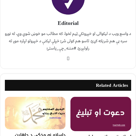
Editorial
د واسع ویب د لیکوالۍ او خپرونکي ټیم لخوا. که مطالب مو خوښ شوي وي، له نورو
سره یې هم شریکه کړئ. تاسو هم کولی شئ خپلې لیکنې د خپرولو لپاره موږ ته
راولېږئ. #مننه_چې_یاستئ
Related Articles
داسلام نه مخکې د جاهليت