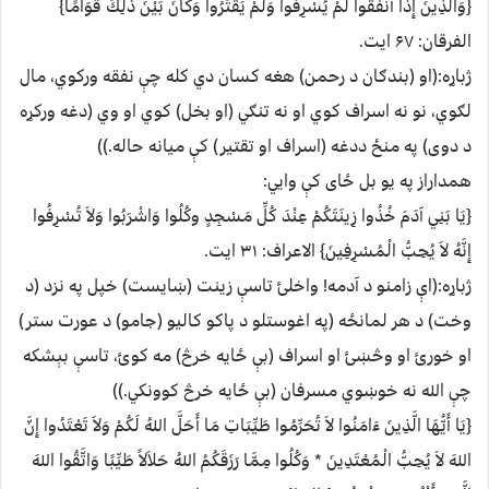
{وَالَّذِينَ إِذَا أَنْفَقُوا لَمْ يُسْرِفُوا وَلَمْ يَقْتُرُوا وَكَانَ بَيْنَ ذَلِكَ قَوَامًا}
الفرقان: ۶۷ ايت.
ژباړه:(او (بندګان د رحمن) هغه كسان دي كله چې نفقه وركوي، مال
لګوي، نو نه اسراف كوي او نه تنګي (او بخل) كوي او وي (دغه وركړه
د دوى) په منځ ددغه (اسراف او تقتير) كې ميانه حاله.))
همداراز په يو بل ځاى کې وايي:
{يَا بَنِي آدَمَ خُذُوا زِينَتَكُمْ عِنْدَ كُلِّ مَسْجِدٍ وكُلُوا وَاشْرَبُوا وَلاَ تُسْرِفُوا
إِنَّهُ لاَ يُحِبُّ الْمُسْرِفِينَ} الاعراف: ۳۱ ايت.
ژباړه:(اې زامنو د آدمه! واخلئ تاسې زينت (ښايست) خپل په نزد (د
وخت) د هر لمانځه (په اغوستلو د پاكو كاليو (جامو) د عورت ستر)
او خورئ او وڅښئ او اسراف (بې ځايه خرڅ) مه كوئ، تاسې بېشكه
چې الله نه خوښوي مسرفان (بې ځايه خرڅ كوونكي.))
{يَا أَيُّهَا الَّذِينَ ءَامَنُوا لاَ تُحَرِّمُوا طَيِّبَاتِ مَا أَحَلَّ اللهُ لَكُمْ وَلاَ تَعْتَدُوا إِنَّ
اللهَ لاَ يُحِبُّ الْمُعْتَدِينَ * وَكُلُوا مِمَّا رَزَقَكُمُ اللهُ حَلاَلاً طَيِّبًا وَاتَّقُوا اللهَ