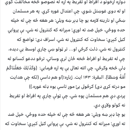
دواړه اړخونو د افراط او تفريط په اړه له نصوصو څخه مخالفت کوي
او له دوى غوښتل شوي، چې اعتدال غوره کړي. په هر مسلمان
ښځې او نارينه لازمه
يو چا ډېر ښه ويلي: هر هغه څه چې له خپله
حده ووځي، خپل ضد ته اوړي؛ مېړانه که کنترول نه شي، بې پروايي
ګڼل کېږي؛ سخاوت که کنټرول نه شي، اسراف دى؛ تواضع که
کنټرول نه شي، ذلت ګرځي او… تر ټولو ښې چارې اوسط يې دي
ده،
چې له تفريط او افراط څخه ځان لرې وساتي، ترڅو ددغو کسانو له
ډلې څخه وګرځي، چې الله تعالى يې په اړه فرمايي: {وَكَذَلِكَ جَعَلْنَاكُمْ
أُمَّةً وَسَطًا}. البقرة: ۱۴۳ ايت. ژباړه:(او هم داسې (لكه چې هدايت
مو درته كړى دى) ګرځولى يئ موږ تاسې يوه ډله غوره.))
پردې دې هم مسلمان پوه شي، چې ټولې چارې په افراط او تفريط
نه کولو ولاړې دي.
يو چا ډېر ښه ويلي: هر هغه څه چې له خپله حده ووځي، خپل ضد
ته اوړي؛ مېړانه که کنترول نه شي، بې پروايي ګڼل کېږي؛ سخاوت که