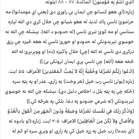
الَّذِي أَنْتُمْ بِهِ مُؤْمِنُونَ} المائدة: ۸۷ – ۸۸ ايتونه.
ژباړه:(اې هغو كسانو چې ايمان يې راوړى دى (يعنې اې مومنانو!) مه
حراموئ تاسې پاك لذيذ له هغو شيانو چې حلال كړي دي الله لپاره
ستاسې او مه كوئ تېرى تاسې (له حدودو د الله)، بېشكه چې الله نه
خوښوي تېرېدونكى له حدودو او خورئ تاسې له هغه څيزه چې رزق
دركړى دى تاسې ته الله (چې) حلال پاكيزه (ده) او ووېرېږئ له الله
څخه هغه (الله) چې تاسې پرې ايمان لرونكى يئ.))
{ادْعُوا رَبَّكُمْ تَضَرُّعًا وَخُفْيَةً إِنَّهُ لاَ يُحِبُّ الْمُعْتَدِينَ} الأعراف: ۵۵ ايت.
ژباړه:(بولئ تاسې رب خپل (هر وخت) په زارۍ، عذر او په پټه سره
(ځكه چې په پټه بلل د اخلاص دليل دى)، بېشكه چې الله نه خوښوي
تېرېدونكي (له شرعي حدودو په دعا، بلكې په هرڅه كې.))
{وَاذْكُرْ رَبَّكَ فِي نَفْسِكَ تَضَرُّعًا وَخِيفَةً وَدُونَ الْجَهْرِ مِنَ الْقَوْلِ بِالْغُدُوِّ
وَالآَصَالِ وَلاَ تَكُنْ مِنَ الْغَافِلِينَ} الاعراف: ۲۰۵ ايت. ژباړه:(او يادوه ته
(اى بنده!) رب خبل په زړه خپل كې په زارۍ او وېرې سره او كم له