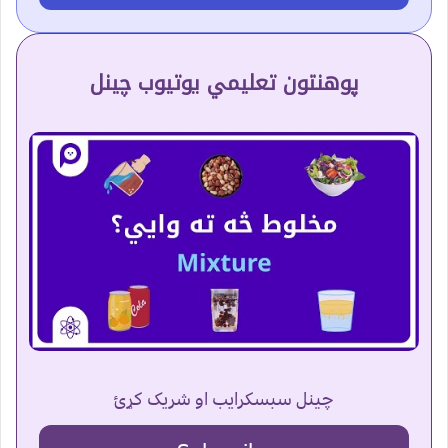
پوهنتون تعلیمي یوتیوب چینل
چینل سبسکرایب او شریک کړئ