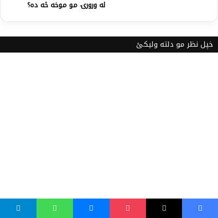
له ورورۍ مو موخه څه ده؟
خپل نظر مو دلته ولیکئ