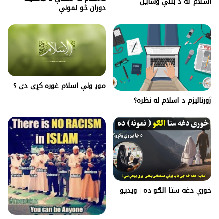
اسـلام ته د بلنې وسايل
دوران څو نمونې
موږ ولې اسلام غوره کړی دی ؟
ژورناليزم د اسلام له نظره؟
خورې دغه ستا الګو ده | ويديو