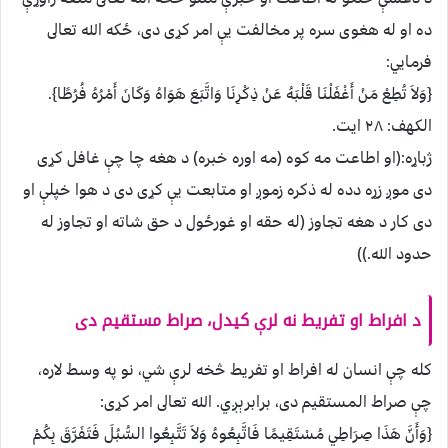
ده او له هغوى سره پر مخالفت يې امر کړى دى، ځكه الله تعالى
فرمايي:
{وَلاَ تُطِعْ مَنْ أَغْفَلْنَا قَلْبَهُ عَنْ ذِكْرِنَا وَاتَّبَعَ هَوَاهُ وَكَانَ أَمْرُهُ فُرُطًا}.
الكهف: ۲۸ ايت.
ژباړه:(او اطاعت مه كوه (مه اوره خبره) د هغه چا چې غافل كړى
دى موږ زړه دده له ذكره زموږ او متابعت يې كړى دى د هوا خپلې او
دى كار د هغه تجاوز (له حقه او غورځول د حق شاته او تجاوز له
حدود الله.))
د افراط او تفريط نه لرې كيدل، صراط مستقيم دى
کله چې انسان له افراط او تفريط څخه لرې شي، نو په وسط لاره،
چې صراط المستقيم دى، برابرېږي. الله تعالى امر کړى:
{وَأَنَّ هَذَا صِرَاطِي مُسْتَقِيمًا فَاتَّبِعُوهُ وَلاَ تَتَّبِعُوا السُّبُلَ فَتَفَرَّقَ بِكُمْ