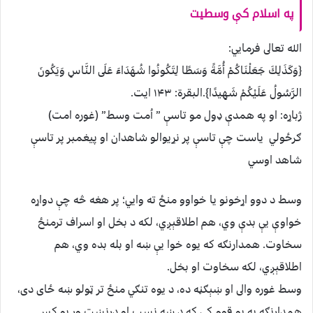
په اسلام کې وسطيت
الله تعالى فرمايي:
{وَكَذَلِكَ جَعَلْنَاكُمْ أُمَّةً وَسَطًا لِتَكُونُوا شُهَدَاءَ عَلَى النَّاسِ وَيَكُونَ
الرَّسُولُ عَلَيْكُمْ شَهِيدًا}.البقرة: ۱۴۳ ايت.
ژباړه: او په همدې ډول مو تاسې ” اُمت وسط” (غوره امت)
ګرځولي ياست چې تاسې پر نړيوالو شاهدان او پيغمبر پر تاسې
شاهد اوسي
وسط د دوو اړخونو يا خواوو منځ ته وايي؛ پر هغه څه چې دواړه
خواوې يې بدې وي، هم اطلاقېږي، لکه د بخل او اسراف ترمنځ
سخاوت. همدارنګه که يوه خوا يې ښه او بله بده وي، هم
اطلاقېږي، لکه سخاوت او بخل.
وسط غوره والى او ښېګڼه ده، د يوه تنګي منځ تر ټولو ښه ځاى دى،
همدارنګه په يو قوم کې که د ښه نسب او درنښت وړ يو کس