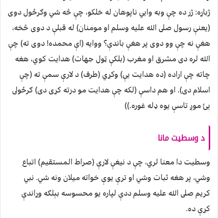
ژباړه: ژر ده چې وبه وايي ناپوهان له خلكو، چې څه شي وګرځول دوى
(يعنې رسول صلى الله عليه وسلم او مومنان) له قبلې د دوى څخه،
هغې نه چې وو دوى پر هغې باندې؟ ووايه (اې محمده! دوى ته) چې
الله لره دى مشرق او مغرب (بلكې ټول جهات) هدايت كوي، هغه
چاته چې اراده (ده هدايت يې) وكړي (طرف) د لارې سمې ته (چې
اسلام دى). او هم داسې (لكه چې هدايت مو درته كړى دى) ګرځولى
يئ موږ تاسې يوه ډله غوره.))
د وسطيت مانا
وسطيت دا معنا لري، چې د نيغې لارې (صراط المستقيم) اتباع
وشي، پر هغه ثبات وشي او ترې يوې خواته ميلان ونه شي. نبي
کريم صلى الله عليه وسلم ددې لپاره يو محسوسه بېلګه وړاندې
کړې ده.