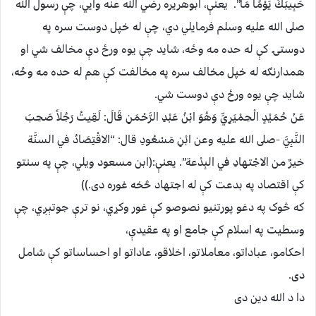
حَبِيبَكَ يَوْمًا مَا”. يعنې، ابوهريره رضي الله عنه وايي، چې رسول الله
صلى الله عليه وسلم فرمايلي دي، چې له خپل دوست سره په
دوستۍ کې له حده مه وځه، شايد چې يوه ورځ دې مخالف شي او
همدارنګه له خپل مخالف سره په مخالفت کې هم له حده مه وځه،
شايد چې يوه ورځ دې دوست شي.
عَنْ حُمَيْدٍ الْحِمْيَرِيِّ وَهُوَ ابْنُ عَبْدِ الرَّحْمَنِ قَالَ: لَقِيتُ رَجُلاً صَحِبَ
النَّبِيَّ -صلى الله عليه وعن ابْنِ مَسْعُودِ قال: “الاقْتِصَادُ في السنَّة
خيرٌ من الاجْتهادِ في البِدْعة”. يعنې:(ابن مسعود ويلي، چې په سنتو
کې اقتصاد په بدعت کې له اجتهاد څخه غوره دى.))
که څوک په دغو پورتنيو نصوصو کې غور وکړي، نو ترې جوتېږي، چې
وسطيت په اسلام کې جامع او په عقيدې،
احکامو، عباداتو، معاملاتو، اخلاقو، عاداتو او احساساتو کې شامل
دى.
دا د الله دين دى