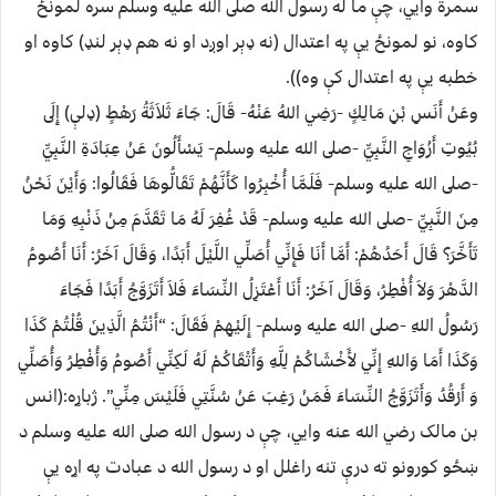
سمرة وايي، چې ما له رسول الله صلى الله عليه وسلم سره لمونځ
کاوه، نو لمونځ يې په اعتدال (نه ډېر اوږد او نه هم ډېر لنډ) کاوه او
خطبه يې په اعتدال کې وه)).
وعَنْ أَنَسِ بْنِ مَالِكٍ -رَضِي اللهُ عَنْهُ- قَالَ: جَاءَ ثَلاَثَةُ رَهْطٍ (ډلې) إِلَى
بُيُوتِ أَزْوَاجِ النَّبِيِّ -صلى الله عليه وسلم- يَسْأَلُونَ عَنْ عِبَادَةِ النَّبِيِّ
-صلى الله عليه وسلم- فَلَمَّا أُخْبِرُوا كَأَنَّهُمْ تَقَالُّوهَا فَقَالُوا: وَأَيْنَ نَحْنُ
مِنَ النَّبِيِّ -صلى الله عليه وسلم- قَدْ غُفِرَ لَهُ مَا تَقَدَّمَ مِنْ ذَنْبِهِ وَمَا
تَأَخَّرَ؟ قَالَ أَحَدُهُمْ: أَمَّا أَنَا فَإِنِّي أُصَلِّي اللَّيْلَ أَبَدًا، وَقَالَ آخَرُ: أَنَا أَصُومُ
الدَّهْرَ وَلاَ أُفْطِرُ، وَقَالَ آخَرُ: أَنَا أَعْتَزِلُ النِّسَاءَ فَلاَ أَتَزَوَّجُ أَبَدًا فَجَاءَ
رَسُولُ اللهِ -صلى الله عليه وسلم- إِلَيْهِمْ فَقَالَ: “أَنْتُمُ الَّذِينَ قُلْتُمْ كَذَا
وَكَذَا أَمَا وَاللهِ إِنِّي لأَخْشَاكُمْ لِلَّهِ وَأَتْقَاكُمْ لَهُ لَكِنِّي أَصُومُ وَأُفْطِرُ وَأُصَلِّي
وَ أَرْقُدُ وَأَتَزَوَّجُ النِّسَاءَ فَمَنْ رَغِبَ عَنْ سُنَّتِي فَلَيْسَ مِنِّي”. ژباړه:(انس
بن مالک رضي الله عنه وايي، چې د رسول الله صلى الله عليه وسلم د
ښځو کورونو ته درې تنه راغلل او د رسول الله د عبادت په اړه يې