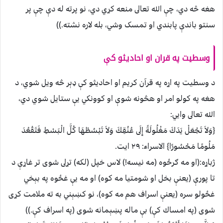
هغه څه دي، چې الله تعالى منعه کړي دي، نو پرته له دې چې پر
سنتو باندې پابندي او تمسک وشي، بله لاره نشته.))
وسطيت په قران او احاديثو كې
د وسطيت په اړه په قرآن کريم او احاديثو کې ډېر څه ويل شوي، د
هغه په کولو امر او هڅونه شوې او کوونکي يې ستايل شوي دي،
الله تعالى وايي:
{وَلاَ تَجْعَلْ يَدَكَ مَغْلُولَةً إِلَى عُنُقِكَ وَلاَ تَبْسُطْهَا كُلَّ الْبَسْطِ فَتَقْعُدَ
مَلُومًا مَحْسُورًا} الاسراء: ۲۹ ايت.
ژباړه:(او مه ګرځوه (مه نيسه!) لاس خپل (لكه) تړلى شوى تر غاړې د
تا پورې (يعنې بخل او شومتيا مه كوه) او مه يې غځوه په بېخي
غځولو سره (يعنې اسراف هم مه كوه)، نو كښېني به ته ملامت كړى
شوى (په امساك كې) بې ماله پښېمانه شوى (په اسراف كې.))