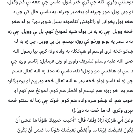
پوښتنې وکړې. کله چې ترې خبر شول، داسې چې هغه يې کم وګڼل،
نو ويې ويل: موږ چېرته او پيغمبر چېرته، په داسې حال کې چې د
هغه ټول پخواني او راتلونکي ګناهونه بښل شوي دي؟ يو له هغو
څخه وويل، چې زه به تل ټوله شپه لمونځ کوم، بل يې وويل، چې زه
به د عمر په ټولو ورځو کې روژه نيسم، بل يې وويل، چې زه به له
ښځو څخه لرې اوسم او هېڅکله به واده ونه کړم. بيا رسول الله
صلى الله عليه وسلم تشريف راووړ او ويې فرمايل: [تاسو وئ، چې
داسې او هاغسې مو وويل؟ (نه، داسې نه ده). په الله تعالى قسم
چې زه له تاسو ټولو څخه ډېر له الله تعالى څخه وېرېږم او پرهېزګاره
هم يم، خو روژه هم نيسم او افطار هم کوم، لمونځ هم کوم او
خوب هم، له ښځو سره واده هم کوم، څوک چې زما له سنتو څخه
تېرى وکړي، له ما څخه نه دى].))
وعَنْ أَبِي هُرَيْرَةَ أُرَاهُ رَفَعَهُ قَالَ: “أَحْبِبْ حَبِيبَكَ هَوْنًا مَا عَسَى أَنْ
يَكُونَ بَغِيضَكَ يَوْمًا مَا وَأَبْغِضْ بَغِيضَكَ هَوْنًا مَا عَسَى أَنْ يَكُونَ