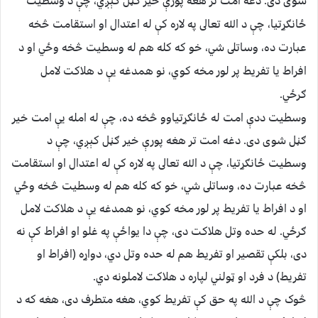
شوى دى. دغه امت تر هغه پورې خير ګڼل کېږي، چې د وسطيت
ځانګړتيا، چې د الله تعالى په لاره کې له اعتدال او استقامت څخه
عبارت ده، وساتلى شي، خو که کله هم له وسطيت څخه وځي او د
افراط يا تفريط پر لور مخه کوي، نو همدغه يې د هلاکت لامل
ګرځي.
وسطيت ددې امت له ځانګړتياوو څخه ده، چې له امله يې امت خير
ګڼل شوى دى. دغه امت تر هغه پورې خير ګڼل کېږي، چې د
وسطيت ځانګړتيا، چې د الله تعالى په لاره کې له اعتدال او استقامت
څخه عبارت ده، وساتلى شي، خو که کله هم له وسطيت څخه وځي
او د افراط يا تفريط پر لور مخه کوي، نو همدغه يې د هلاکت لامل
ګرځي. له حده وتل هلاکت دى، چې دا يواځې په غلو او افراط کې نه
دى، بلکې تقصير او تفريط هم له حده وتل دي، دواړه (افراط او
تفريط) د فرد او ټولني لپاره د هلاکت لاملونه دي.
څوک چې د الله په حق کې تفريط کوي، هغه متطرف دى، هغه که د