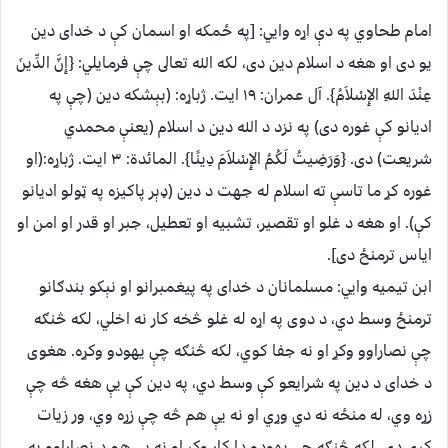
امام طحاوي په دې اړه وايي: [په ځمکه او اسمان کې د خداى دين
يو دى او هغه د اسلام دين دى، لکه الله تعالى چې فرمايلي: {إِنَّ الدِّينَ
عِنْدَ اللهِ الإِسْلاَمُ}. آل عمران: ۱۹ ايت. ژباړه: (بېشكه دين (چې په
اديانو كې غوره دى) په نزد د الله دين د اسلام (يعنې محمدي
شريعت) دى. {وَرَضِيتُ لَكُمُ الإِسْلاَمَ دِينًا}. المائدة: ۳ ايت. ژباړه:(او
غوره كړ ما تاسې ته اسلام له جهت د دين (ډېر پاكيزه په ټولو اديانو
كې). او هغه د غلو او تقصير، تشبيه او تعطيل، جبر او قدر او امن او
اياس ترمنځ دى].
ابن تيميه وايي: مسلمانان د خداى په پيغمبرانو او نېکو بندګانو
ترمنځ وسط دي، د دوى په اړه له غلو څخه کار نه اخلي، لکه څنګه
چې نصاراوو وکړ او نه جفا کوي، لکه څنګه چې يهودو وکړه. هغوى
د خداى د دين په شرايعو کې وسط دي، په دين کې يې هغه څه چې
زړه وي، له منځه نه دي وړي او نه يې هم څه چې زړه وي، ور زيات
کړي دي، لکه څنګه چې يهودو دا کار وکړ او نه يې هم د نصاراوو په