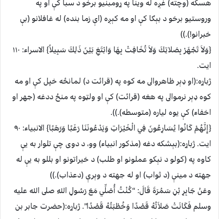
هسكه (وچته) غږه له وينا په ړومبنيو برخو د سبا كې او په
وروستيو برخو د بېګا كې او مه كېږه (اې زما بنده) له غافلانو (بې
خبرانو!).))
{وَلاَ تَجْهَرْ بِصَلاتِكَ وَلاَ تُخَافِتْ بِهَا وَابْتَغِ بَيْنَ ذَلِكَ سَبِيلاً} الاسراء: ۱۱۰
ايت.
ژباړه:(او ډېر ظاهروالى مه كوه په (قرائت د) لمانځه خپل كې او مه
كوه ډېر نرموالى په هغه (قرائت) كې او ولټوه په منځ ددغه (جهر او
اخفاء) كې يوه لياره (متوسطه).)).
{إِنَّهُمْ كَانُوا يُسَارِعُونَ فِي الْخَيْرَاتِ وَيَدْعُونَنَا رَغَبًا وَرَهَبًا} الانبياء: ۹۰
ايت. ژباړه:(بېشكه دغه (مذكور انبياء) وو، د دوى چې تلوار به يې
كاوه په (كولو د نېكو عملونو او طلب) د خيراتونو او بللو به يې له
جهته د مينې (د ثواب) او له جهته د وېرې (دعذاب).))
وعَنْ جَابِرِ بْنِ سَمُرَةَ قَالَ: “كُنْتُ أُصَلِّي مَعَ رَسُولِ اللهِ صلى الله عليه
وسلم فَكَانَتْ صَلاَتُهُ قَصْدًا وَخُطْبَتُهُ قَصْدًا”. ژباړه:(حضرت جابر بن