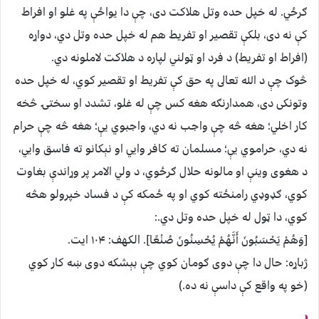
ګرځي. له خپل حده وتل هلاکت دى، چې دا يواځې په غلو او افراط
کې نه دى، بلکې تقصير او تفريط هم له خپل حده وتل دي، دواړه
(افراط او تفريط) د فرد او ټولني لپاره د هلاکت لاملونه دي.
څوک چې د الله تعالى په حق کې تفريط او تقصير کوي، له خپل حده
وتونکى دى، همدارنګه هغه کس چې له غلو، تشدد او سختۍ څخه
کار اخلي؛ هغه څه چې واجب نه دي، واجبوي يې؛ هغه څه چې حرام
نه دي، حراموي يې؛ مسلمان ته کافر وايي او نېکانو ته فاسق وايي،
د هغوى وينې او مالونه حلال ګرځوي، د ولي الامر پر وړاندې بغاوت
کوي، ګډوډي رامنځته کوي او په ځمکه کې د فساد خپرولو هڅه
کوي، دا ټول له خپل حده وتل دي.:
[وَهُمْ يَحْسَبُونَ أَنَّهُمْ يُحْسِنُونَ صُنْعًا]. الکهف: ۱۰۴ ايت.
ژباړه: حال دا چې دوى ګومان كوي چې بېشكه دوى ښه كار كوي
(خو په واقع كې داسې نه ده.)