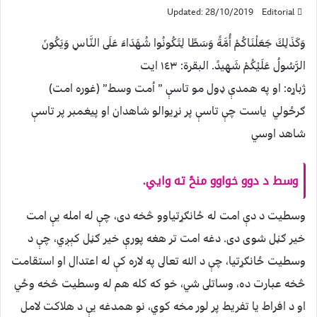
Updated: 28/10/2019
Editorial
وَكَذَلِكَ جَعَلْنَاكُمْ أُمَّةً وَسَطًا لِتَكُونُوا شُهَدَاءَ عَلَى النَّاسِ وَيَكُونَ
الرَّسُولُ عَلَيْكُمْ شَهِيدً. البقرة: ١٤٣ ايت
ژباړه: او په همدې ډول مو تاسې ” اُمت وسط” (غوره امت)
ګرځولي ياست چې تاسې پر نړيوالو شاهدان او پيغمبر پر تاسې
شاهد اوسي
وسط د دوو خواوو منځ ته وايي
.
وسطيت د دې امت له ځانګړتياوو څخه دى، چې له امله يې امت
خير ګڼل شوى دى. دغه امت تر هغه پورې خير ګڼل کېږي، چې د
وسطيت ځانګړتيا، چې د الله تعالى په لاره کې له اعتدال او استقامت
څخه عبارت ده، وساتلى شي، خو که کله هم له وسطيت څخه وځي
او د افراط يا تفريط پر لور مخه کوي، نو همدغه يې د هلاکت لامل