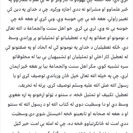
څېر علماوو او مشرانو ته ددې اجازه ورکړه، چې د خداى په دين کې
تغيير راولي، هغه څه يې چې خوښه وي، ويې کړې او هغه څه چې
خوښه يې نه وي، لرې يې کړي. خو اهل سنت والجماعة د الله تعالى
د نومونو او صفاتو په اړه د تعطيليانو او تمثيليانو پر وړاندې وسط
دي، ځکه تعطيليان د خداى په نومونو کې له الحاد او په صفتونو کې
له تعطيل کار اخلي او تمثيليان او تشبيهيان يې بيا له مخلوقاتو
سره تشبيه کوي، مګر اهل سنت والجماعة بيا پر هغه څيز ايمان
لري، چې په خپله الله تعالى خپل ځان ورباندې توصيف کړى او يا
رسول الله صلى الله عليه وسلم توصيف کړى، پرته له تحريف،
تعطيل، تکييف او تمثيل څخه. د سنتو د ټولو اړخونو په اړه هغوى
وسط دي او دا وسطيت دوى له کتاب الله او د رسول الله له سنتو
او د هغه له صحابه او تابعينو څخه اخيستل شوى دى.
وسطيت
ددې امت له ځانګړتياوو څخه ده، چې له امله يې امت خير ګڼل