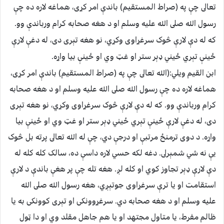
تعالى چې په (صراط المستقيم) باندې امر کړى، هماغه لاره ده چې
رسول الله صلى الله عليه وسلم او د هغه صحابه کرام ورباندې وو.
که له دې لارې څوک سرغړاوى وکړي، نو هغه تېرى دى، له دغې لارې
ځينې تېري ځيني ډېر ستر او غټ وي او ځينې بيا واړه.
ابن القيم ويلي:(الله تعالى چې په (صراط المستقيم) باندې امر کړى،
هماغه لاره ده چې رسول الله صلى الله عليه وسلم او د هغه صحابه
کرام ورباندې وو. که له دې لارې څوک سرغړاوى وکړي، نو هغه تېرى
دى، له دغې لارې ځينې تېري ځيني ډېر ستر او غټ وي او ځينې بيا
واړه. د دوى ترمنځ مرتبې او درجې دي، چې له الله تعالى پرته بل څوک
يې نه شي شمېرلى. دغه لکه حسي لاره داسې ده، سالک کله کله له
دې لارې ډېر تجاوز کوي او کله لږ. هغه تله چې پر هغې باندې د لارې
استقامت او يا ترې سرغړاوى جوتېږي، هغه رسول الله صلى الله
عليه وسلم او د هغه صحابه دي. سرغړوونکى او تېرى کوونکى به يا
ظالم مفرط، يا متاول مجتهد او يا هم جاهل مقلد وي او دا ټول