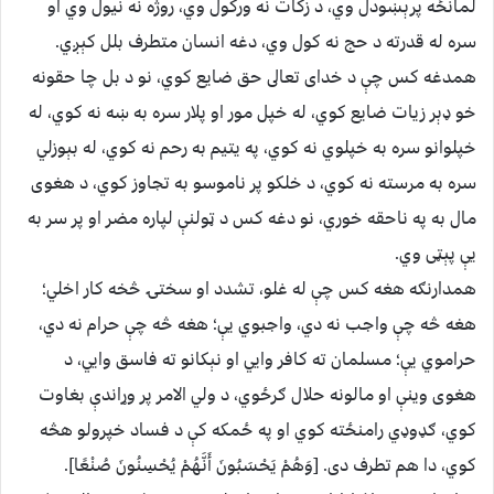
لمانځه پرېښودل وي، د زکات نه ورکول وي، روژه نه نيول وي او
سره له قدرته د حج نه کول وي، دغه انسان متطرف بلل كېږي.
همدغه كس چې د خداى تعالى حق ضايع کوي، نو د بل چا حقونه
خو ډېر زيات ضايع کوي، له خپل مور او پلار سره به ښه نه کوي، له
خپلوانو سره به خپلوي نه کوي، په يتيم به رحم نه کوي، له بېوزلي
سره به مرسته نه کوي، د خلکو پر ناموسو به تجاوز کوي، د هغوى
مال به په ناحقه خوري، نو دغه کس د ټولنې لپاره مضر او پر سر به
يې پېټى وي.
همدارنګه هغه کس چې له غلو، تشدد او سختۍ څخه کار اخلي؛
هغه څه چې واجب نه دي، واجبوي يې؛ هغه څه چې حرام نه دي،
حراموي يې؛ مسلمان ته کافر وايي او نېکانو ته فاسق وايي، د
هغوى وينې او مالونه حلال ګرځوي، د ولي الامر پر وړاندې بغاوت
کوي، ګډوډي رامنځته کوي او په ځمکه کې د فساد خپرولو هڅه
کوي، دا هم تطرف دى. [وَهُمْ يَحْسَبُونَ أَنَّهُمْ يُحْسِنُونَ صُنْعًا].