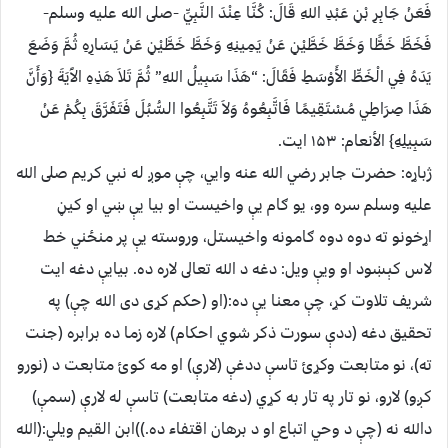
فَعَنْ جَابِرِ بْنِ عَبْدِ اللهِ قَالَ: كُنَّا عِنْدَ النَّبِيِّ -صلى الله عليه وسلم-
فَخَطَّ خَطًّا وَخَطَّ خَطَّيْنِ عَنْ يَمِينِهِ وَخَطَّ خَطَّيْنِ عَنْ يَسَارِهِ ثُمَّ وَضَعَ
يَدَهُ فِي الْخَطِّ الأَوْسَطِ فَقَالَ: “هَذَا سَبِيلُ اللهِ” ثُمَّ تَلاَ هَذِهِ الآَيَةَ {وَأَنَّ
هَذَا صِرَاطِي مُسْتَقِيمًا فَاتَّبِعُوهُ وَلاَ تَتَّبِعُوا السُّبُلَ فَتَفَرَّقَ بِكُمْ عَنْ
سَبِيلِهِ} الأنعام: ۱۵۳ ايت.
ژباړه: حضرت جابر رضي الله عنه وايي، چې موږ له نبي کريم صلى الله
عليه وسلم سره وو، يو ګام يې واخيست او بيا يې ښي او کيڼ
اړخونو ته دوه دوه ګامونه واخيستل، وروسته يې پر منځني خط
لاس کېښود او ويې ويل: دغه د الله تعالى لاره ده. بيايې دغه ايت
شريف تلاوت کړ، چې معنا يې ده:(او (حكم كړى دى الله چې) په
تحقيق دغه (ددې سورت ذكر شوي احكام) لاره زما ده برابره (جنت
ته)، نو متابعت وكړئ تاسې ددغې (لارې) او مه كوئ متابعت د (نورو
كږو) لارو، نو تار په تار به كړي (دغه متابعت) تاسې له لارې (سمې)
دالله نه (چې د وحي اتباع او د برهان اقتفاء ده.))
ابن القيم ويلي:(الله