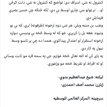
کنټرول نه شي، اسراف دى؛ تواضع که کنټرول نه شي، ذلت ګرځي
او… تر ټولو ښې چارې اوسط يې دي، لکه څنګه چې حسن بصري
فرمايلي دي.
وهب بن منبه ويلي: هر شى دوه اړخونه (طرفونه) لري، که يې يو
ونيوه، هغه بل را کږېږي، خو که له وسط څخه يې ونيسي، دواړه
اړخونه استقرار او اعتدال پيداکوي، همدا ده چې پر تاسو وسط
نيول په کار دي.
په پاى کې له الله تعالى څخه غواړم، چې په سمه لاره مو ثابت وساتي
او له افراط او تفريط څخه مو وژغوري.
ليكنه: شيخ عبدالعظيم بدوي-
ژباړن: محمد آصف احمدزى-
سرچينه: المركز العالمى للوسطيه