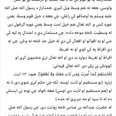
واوسي، هغه ته هم وسط ويل کېږي. همداراز د رسول الله صلى الله
عليه وسلم په اوصافو کې راغلي، چې هغه د خپل قوم وسط، يعنې
غوره کس و. الله تعالى هم خپل امت وسط يعنې غوره ګرځولى دى.
له وسطيت څخه موخه داده، چې مسلمان دې د اعتدال په لټه کې
شي او په اقوالو او افعال کې دې له خپل حد څخه نه وځي، چې نه
دې افراط په کې کوي او نه تفريط.
افراط او تفريط دواړه بد دي او الله تعالى ترې مخنيوى کړى او
کوونکى يې رټلى دى. الله تعالى فرمايي:
{فَاسْتَقِمْ كَمَا أُمِرْتَ وَمَن تَابَ مَعَكَ وَلاَ تَطْغَوْا}. هـود: ۱۱۲ ايت.
ژباړه: (نو مستقيم او ثابت اوسه، لكه چې حكم كړى شوى دى تا ته
او (هم مستقيم او ثابت دې اوسي) هغه څوك چې توبه يې اېستلې
ده له تا سره او مه تېرېږئ له حده.)
له حضرت عبدالله بن عباس څخه روايت دى، چې رسول الله صلى
الله عليه وسلم له ما څخه د حج ادا کولو په ترڅ کې تېږې وغوښتې،