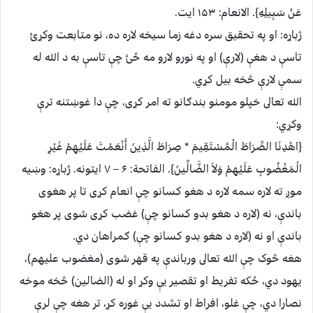
عَنْ سَبِيلِهِ}. الانعام: ۱۵۳ ايت.
ژباړه: او په تحقيق سره دغه زما سيخه لاره ده، نو متابعت وكړئ
تاسې د هغې (لارې) او په نورو لارو مه ځئ چې تاسې به د الله له
سمې لارې څخه بيل كړي.
الله تعالى خپلو مومنو بندګانو ته امر کړى، چې دا غوښتنه ترې
وکړي:
{اهْدِنَا الصِّرَاطَ الْمُسْتَقِيمَ * صِرَاطَ الَّذِينَ أَنْعَمْتَ عَلَيْهِمْ غَيْرِ
الْمَغْضُوبِ عَلَيْهِمْ وَلاَ الضَّالِّينَ}. الفاتحة: ۶ – ۷ ايتونه. ژباړه: وښيه
موږ ته لاره سمه لاره د هغو كسانو چې انعام كړى تا پر هغوى
باندې، نه (لاره د هغو بدو كسانو چې) غضب كړى شوى پر هغو
باندې او نه (لاره د هغو بدو كسانو چې) ګمراهان دي.
هغه څوک چې الله تعالى ورباندې په قهر شوى (مغضوب عليهم)،
يهود دي، ځکه تفريط او تقصير يې وکړ او له (الضالين) څخه موخه
نصارا دي، چې غلو، افراط او تشدد يې غوره کړ، تر هغه چې لرې