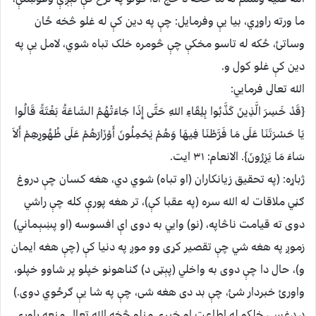
ما ورته راوړي، بيا يې وفرمايل: چې په دين کې له غلو څخه ځان
وساتئ، ځکه له تاسو مخکې چې څومره خلک تباه شوي، لامل يې په
دين کې غلو کول و.
الله تعالى فرمايي:
{قَدْ خَسِرَ الَّذِينَ كَذَّبُوا بِلِقَاءِ اللهِ حَتَّى إِذَا جَاءَتْهُمُ السَّاعَةُ بَغْتَةً قَالُوا
يَا حَسْرَتَنَا عَلَى مَا فَرَّطْنَا فِيهَا وَهُمْ يَحْمِلُونَ أَوْزَارَهُمْ عَلَى ظُهُورِهِمْ أَلاَ
سَاءَ مَا يَزِرُونَ}. الانعام: ۳۱ ايت.
ژباړه: (په تحقيق زيانكاران (او تباه) شوي دي، هغه كسان چې دروغ
ګڼي ملاقات له الله سره (په عقبا كې)، تر هغه پورې كله چې راشي
دوى ته قيامت ناڅاپه، (نو) وايي به دوى اې افسوسه (او پښېماني)
زموږ په هغه شي چې تقصير كړى وو موږ په دنيا كې (چې هغه ايمان
و)، حال دا چې دوى به واخلي (پېټى د) ګناهونو خپلو پر شاوو خپلو،
واورئ خبردار شئ، چې بد دى هغه شى، چې په شا يې ګرځوي دوى.)
د دغسې خلکو له اطاعت او خبرې منلو څخه الله تعالى منعه راوړې