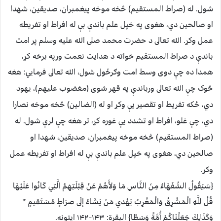
شول. له (صراط المستقيم) څخه موخه پيغمبران، صديقين، شهدا
او صالحين دي، هغوى په خپل علم باندې بې له افراط او تفريطه
عمل وکړ. الله تعالى د حضرت محمد صلى الله عليه وسلم پر امت
باندې د صراط المستقيم خواته د هدايت نعمت ورپه برخه کړ،
همدا ده چې دوى وسط امت وګرځول شول، الله تعالى فرمايي:
هغه
څوک چې الله تعالى ورباندې په قهر شوى (مغضوب عليهم)، يهود
دي، ځکه تفريط او تقصير يې وکړ او له (الضالين) څخه موخه نصارا
دي، چې غلو، افراط او تشدد يې غوره کړ، تر هغه چې لرې شول. له
(صراط المستقيم) څخه موخه پيغمبران، صديقين، شهدا او
صالحين دي، هغوى په خپل علم باندې بې له افراط او تفريطه عمل
وکړ.
{سَيَقُولُ السُّفَهَاءُ مِنَ النَّاسِ مَا وَلاَّهُمْ عَنْ قِبْلَتِهِمُ الَّتِي كَانُوا عَلَيْهَا
قُلْ لِلَّهِ الْمَشْرِقُ وَالْمَغْرِبُ يَهْدِي مَنْ يَشَاءُ إِلَى صِرَاطٍ مُسْتَقِيمٍ *
وَكَذَلِكَ جَعَلْنَاكُمْ أُمَّةً وَسَطًا} البقرة: ۱۴۳-۱۴۲ ايتونه.