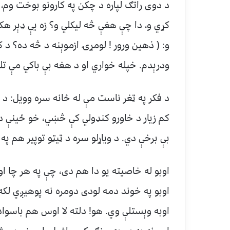
د دوی راتګ لپاره د چکن په کارونو بوخت وم،
کړي و، دا چې هغې څه لیکلي و؟ زه یې ډېر هک
و: ( ذهین ورور ! لومړۍ ازموېنه د څه ده؟ د
ودرېدم. خپله خواري او د هغه بې باکي مې تلل
د فکر په ټغر ناست مې له ځانه سره وویل: د ی
کم زیار د خاورو کنډولي کې څښي، خو ځینې د
بې برخې دي. د ویاړلو سره د ټيټو توپیر هم پ
اوبو له خاصیته یو دا هم دی، چې په هر چا ا
اوبو په خوند دمه لودی دومره نه پوهیږي لکه 
اوبه وېستلې وي. هو! دلته لا اوس هم باسوا