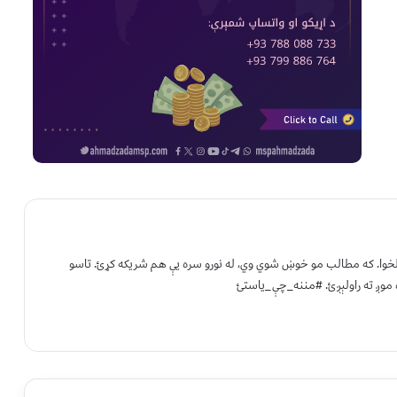
 لخوا. که مطالب مو خوښ شوي وي، له نورو سره یې هم شریکه کړئ. تاسو
 موږ ته راولېږئ. #مننه_چې_یاستئ