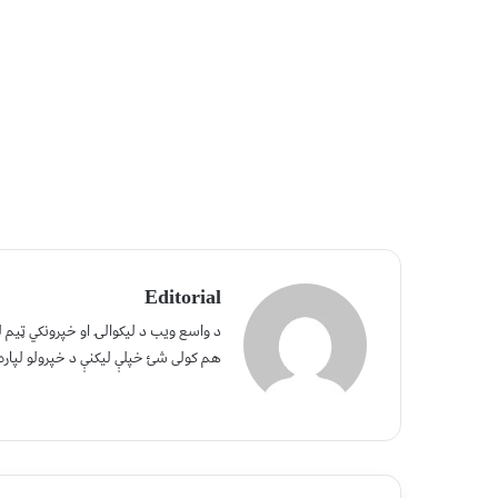
Editorial
د واسع ویب د لیکوالۍ او خپرونکي ټیم
هم کولی شئ خپلې لیکنې د خپرولو لپاره