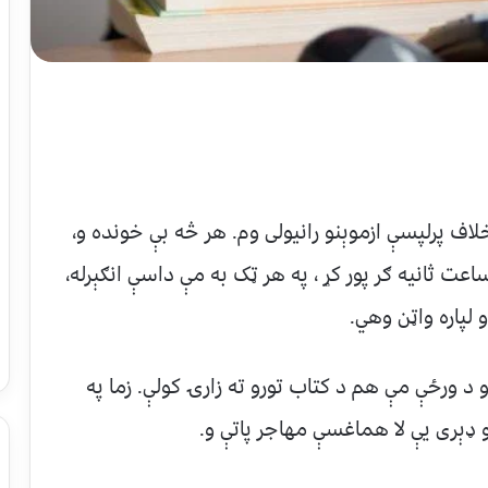
لاف پرلپسې ازموېنو رانیولی وم. هر څه بې خونده و،
ت ثانیه ګر پور کړ ، په هر ټک به مې داسې انګېرله،
 لپاره واټن وهي.
د ورځې مې هم د کتاب تورو ته زارۍ کولې. زما په
 ډېری یې لا هماغسې مهاجر پاتې و.