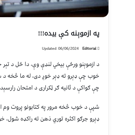
په ازموېنه کې بیده!!!
Updated: 06/06/2024
Editorial
د ازموېنو ورځې بیخي لنډې وې، دا ځل د تېر خ
خوب چې ډېرو ته ډېر خوږ دی، له ما څخه د ساع
چې ګواکې د ثانیه ګر ټکراری د امتحان رارسېدو
شپې د خوب څخه مرور په کتابونو پروت وم او 
ډېرو جرګو اکثره توري ذهن ته راکډه شول، خو