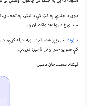
اسونه به یې به جنګ کې چاغول، اوسني بې ش
دوی د جنازې په کټ کې د نېکۍ په تمه دي، ت
سبا ورځ د ژوندیو واکمنان وي.
د
ژوند
ننني پېر همدا ډول بڼه خپله کړې، چې 
کې هم یو خبر او بل ناخبره درومي.
لیکنه: محمدخان ذهین