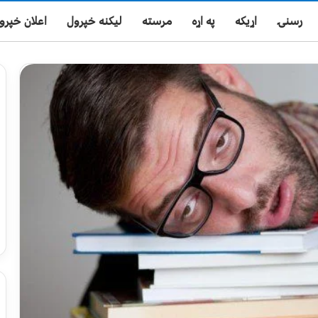
رسنۍ
اړیکه
په اړه
مرسته
لیکنه خپرول
اعلان خپرو