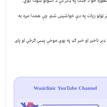
عوره خو د جنګ په ډګر کې د اسونو سودا کوي.
ر ټولو زیات په دې خواشینی شم، چې همدا مړه به
ډېر ناخبر او خبر ګډ په یوې موخې پسې ګرځي او پای
Wasiclinic YouTube Channel