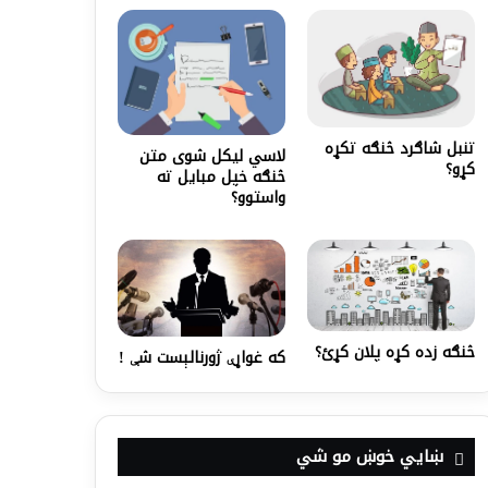
تنبل شاګرد څنګه تکړه
لاسي لیکل شوی متن
کړو؟
څنګه خپل مبایل ته
واستوو؟
څنګه زده کړه پلان کړئ؟
ﮐﻪ ﻏﻮﺍړﯤ ﮊﻭﺭﻧﺎﻟﯧﺴﺖ ﺷﯥ !
ښايي خوښ مو شي