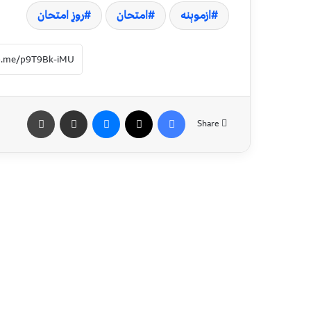
ازموېنه
امتحان
روزِ امتحان
Share