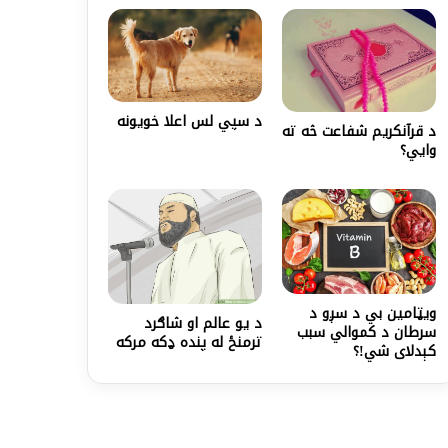
د سپي لس اعلا خويونه
د قرآنکریم شفاعت څه ته
وايي؟
ویټامین ‌بي د سږو د
د يو عالم او شاګرد
سرطان د کموالي سبب
ترمنځ له پنده ډکه مرکه
کېدلای شي!؟