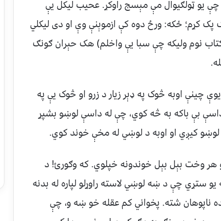
 چې یو ټولګیوال مې مېسج راوکړ. عحیب لیکل یې
 پک کړم؛ ځکه: ورځ دوه کې ازموېنې وې او دی لیکلي
 کتاب نوم ولیکه چې سبا یې واخلم) هک حېران ګونګ
ه.
وې چینې اوبه څوک په ډېر زیار د زرو او څوک یې په
اسې بې باکه به څه کوي، چې له داسې لوښو بشپړ
ه لوښو کیږي او اوبه د لوښي له مخې خوند کوي.
و هر وخت بېل بېل خوندونه خپلوي. که وګورئ! د
یو ستړي چې د ښه لوښي لاسته راوړلو لپاره له بدنه
ده ناپوهان شته. پخواني کم عقله خو ښه و، چې