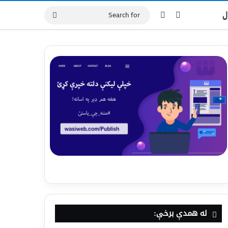
ل
له همدې برخې: