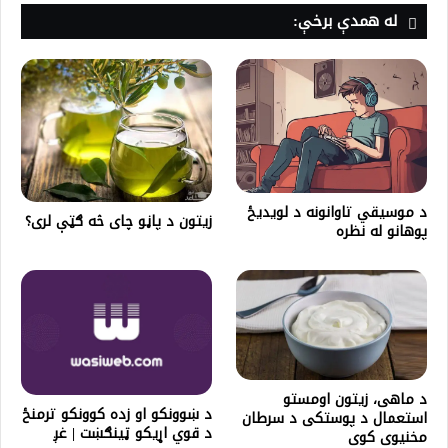
له همدې برخې:
د موسیقي تاوانونه د لویدیځ
زیتون د پاڼو چای څه ګټې لری؟
پوهانو له نظره
د ماهی، زیتون اومستو
د ښوونکو او زده کوونکو ترمنځ
استعمال د پوستکی د سرطان
د قوي اړیکو ټینګښت | غږ
مخنیوی کوی