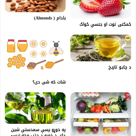
بادام ( Almonds)
ځمکنی توت او جنسي ځواک
د چايو تاريخ
شات څه شی دی؟
په خوړو پسې سمدستي شین
چای د خوړو د جذب مخه نیسي