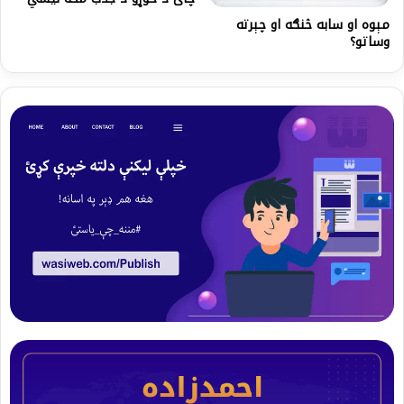
مېوه او سابه څنګه او چېرته
وساتو؟