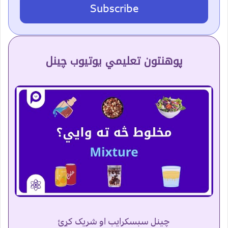
Subscribe
پوهنتون تعلیمي یوتیوب چینل
چینل سبسکرایب او شریک کړئ