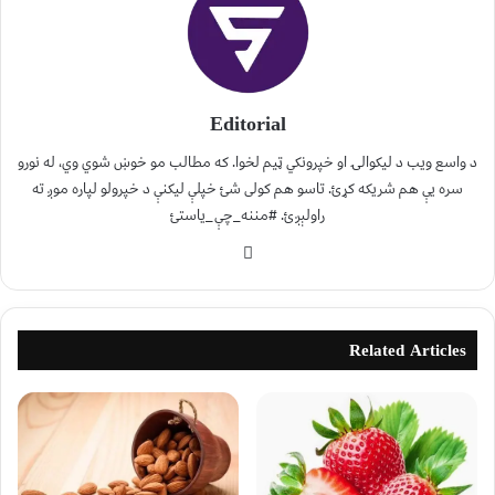
Editorial
د واسع ویب د لیکوالۍ او خپرونکي ټیم لخوا. که مطالب مو خوښ شوي وي، له نورو
سره یې هم شریکه کړئ. تاسو هم کولی شئ خپلې لیکنې د خپرولو لپاره موږ ته
راولېږئ. #مننه_چې_یاستئ
Related Articles