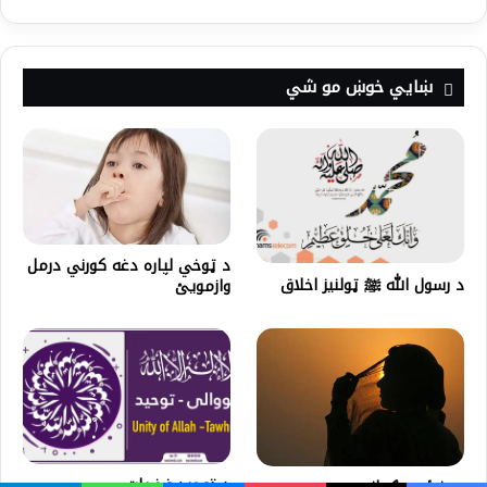
ښايي خوښ مو شي
د ټوخي لپاره دغه کورني درمل
د رسول الله ﷺ ټولنيز اخلاق
وازمویئ
د توحيد فضيلت