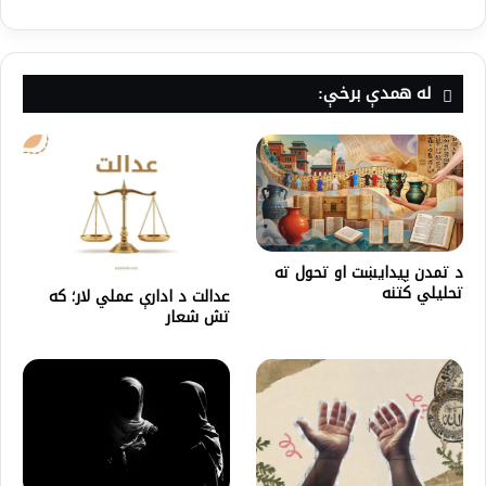
له همدې برخې:
د تمدن پیدایښت او تحول ته
تحلیلي کتنه
عدالت د ادارې عملي لار؛ که
تش شعار