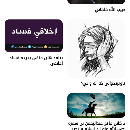
حبیب الله کلکاني
پیامد های منفی پدیده فساد
اخلاقی
تاوتریخوالی څه ته وایي؟
د کابل فاتح عبدالرحمن بن سمرة
رضي الله عنه | د اسلام فاتحین