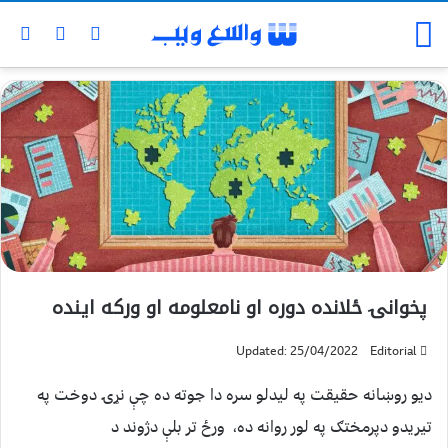
پخوانۍ ځلانده دوره او نامعلومه او ورکه اينده
Updated: 25/04/2022
Editorial
دیو روښانه حقیقت په لیدلو سره دا جوته ده چې نړۍ دوخت په
تیریدو دپرمختګ په لور روانه ده، ورځ تر بلې دژوند د