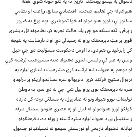
دسوال په پیسو پرمختګ، تاریخ ته په کتو جوته شوي، هغه
هیوادونه چې تعلیم، صحت، اقتصادې منابع، زراعت او نظامي
سکتور یې دنورو هیوادونو له خوا تمویلیږي، یوه ورځ به ضرور
راپرځي، لکه سنګه مو چې یاد حالت تجربه کړ، نظامونه تل دبشري
قوې پر مټ دپرمختګ پړاو ته رسیدلي دې او د نارضایت په نتیجه
کې راپرځیدلي هم دې، دا اوس دحکومت مسؤلیت دی چې خپل
ولس په غیږ کې ونیسې، لمړی دهیواد دننه مشروعیت ترلاسه کړې
او دوهم په هیواد دننه ترلاسه کړی مشرعیت دنندارې لپاره په
نړیوال ستیج څرګند کړې، دنړیوالو سره دسالمو اړیکو پر درلودو
سره به دپرمختګ نوی پړاو پیل شي، چې په دې سره به دوطن
تولیدات نورو هیوادونو ته صادرول، په مسلکې برخه کې د زده
کونکو نورو هیوادونو ته لیږل او په عصري علومو سمبال بیرته
راستنیدل یې د هیواد لپاره ستره لاسته راوړنه ده، دفرهنګونو
تبادله، دهیواد تاریخي او توریستي سیمو ته دسیلانیانو جذبول،