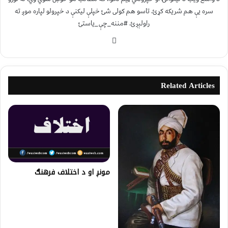
سره یې هم شریکه کړئ. تاسو هم کولی شئ خپلې لیکنې د خپرولو لپاره موږ ته
راولېږئ. #مننه_چې_یاستئ
Related Articles
مونږ او د اختلاف فرهنګ