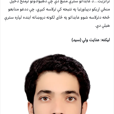
ترانزیت…د عایداتو سترې منبع دې چې دهیوادونو ترمنځ دخپل
منځي اړیکو دپیاوړتیا په نتیجه کې ترلاسه کیږي، چې ددغو منابعو
څخه دترلاسه شوو عایداتو په ځای لګونه دروښانه اینده لپاره سترې
هیلې دې.
لیکنه: عنایت ولي (سید)