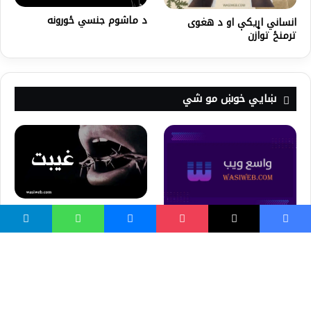
د ماشوم جنسي ځورونه
انساني اړیکې او د هغوی
ترمنځ توازن
ښايي خوښ مو شي
غیبت در قرآن وسنت
مكرونى افغانى با پنير PASTA
BAKE RECIPE