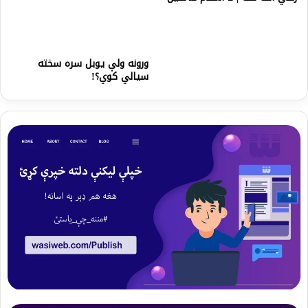
ورونه ولې یوبل سره سخته
سیالي کوي؟!