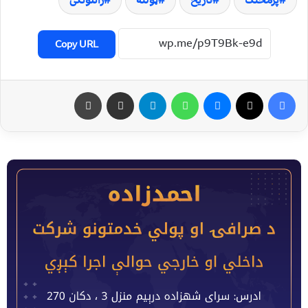
پرمختګ
تاریخ
ټولنه
راتلونکی
Copy URL