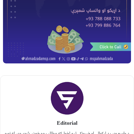
Editorial
د واسع ویب د لیکوالۍ او خپرونکي ټیم لخوا. که مطالب مو خوښ شوي وي، له نورو