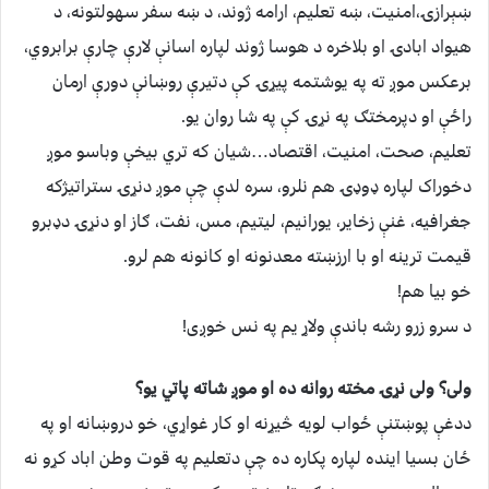
ښېرازۍ،امنیت، ښه تعلیم، ارامه ژوند، د ښه سفر سهولتونه، د
هیواد ابادۍ او بلاخره د هوسا ژوند لپاره اسانې لارې چارې برابروي،
برعکس موږ ته په یوشتمه پیړۍ کې دتیرې روښانې دورې ارمان
راځې او دپرمختګ په نړۍ کې په شا روان یو.
تعلیم، صحت، امنیت، اقتصاد…شیان که تري بیخې وباسو موږ
دخوراک لپاره ډوډۍ هم نلرو، سره لدې چې موږ دنړۍ ستراتیژکه
جغرافیه، غنې زخایر، یورانیم، لیتیم، مس، نفت، ګاز او دنړۍ دډبرو
قیمت ترینه او با ارزښته معدنونه او کانونه هم لرو.
خو بیا هم!
د سرو زرو رشه باندې ولاړ یم په نس خوږی!
ولی؟ ولی نړۍ مخته روانه ده او موږ شاته پاتي یو؟
ددغې پوښتنې ځواب لویه څیړنه او کار غواړي، خو دروښانه او په
ځان بسیا اینده لپاره پکاره ده چې دتعلیم په قوت وطن اباد کړو نه