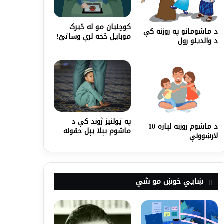
کوچنیان مو له ځیرک
د ماشومانو په روزنه کې
موبایل څخه لرې وساتئ!
د والدینو رول
په ټولنيز ژوند کې د
د ماشوم روزنه لپاره 10
ماشوم بېلا بېل حقونه
لارښوونې
ښايي خوښ مو شي