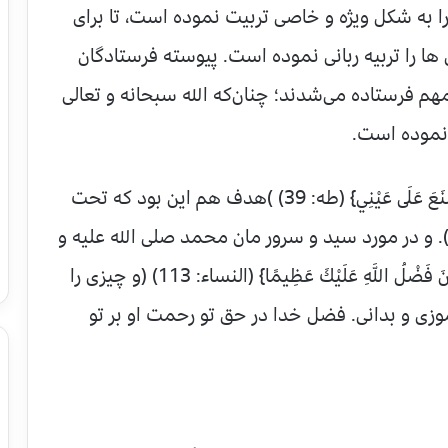
ا به شکل ویژه و خاصی تربیت نموده است، تا برای
ها را تربیه ربانی نموده است. پیوسته فرستادگان
هم فرستاده می‌شدند؛ چنان‌که الله سبحانه و تعالی
 نموده است.
در مورد موسی علیه السلام می‌فرماید: {وَلِتُصْنَعَ عَلَى عَيْنِي} (طه: 39) )هدف هم این بود که تحت
. و در مورد سید و سرور مان محمد صلی الله علیه و
سلم می فرماید: {وَعَلَّمَكَ مَا لَمْ تَكُن تَعْلَمُ وَكَانَ فَضْلُ اللَّهِ عَلَيْكَ عَظِيمًا} (النساء: 113) (و چیزی را
موزی و بدانی. فضل خدا در حق تو رحمت او بر تو