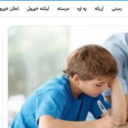
رسنۍ
اړیکه
په اړه
مرسته
لیکنه خپرول
اعلان خپرو