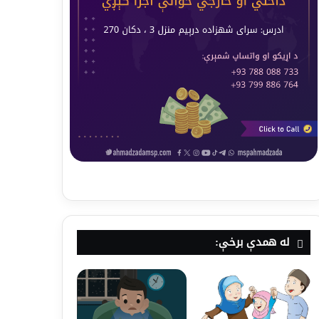
له همدې برخې: