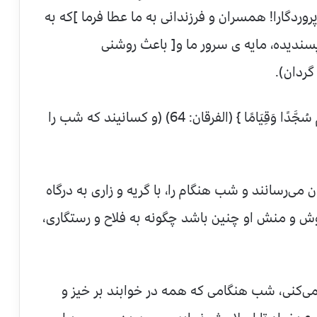
 که می‌گویند: پروردگارا! همسران و فرزندانی به ما عطا فرما ]که به
سندیده، مایه ی سرور ما و[ باعث روشنی
گردان).
و پیش از آن می فرماید: {وَالَّذِينَ يَبِيتُونَ لِرَبِّهِمْ سُجَّدًا وَقِيَامًا } (الفرقان: 64) (و کسانیند که شب را
ان می‌رسانند و شب هنگام را، با گریه و زاری به درگاه
ش و منش او چنین باشد چگونه به فلاح و رستگاری،
ی‌کنی، شب هنگامی که همه در خوابند بر خیز و