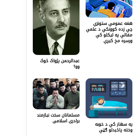
هغه عمومې ستونزي
چې زده کوونکي د علمې
مقالې په لیکلو کې
ورسره مخ کیږي
عبدالرحمن پژواک څوک
وو؟
مسلمانان سخت نیازمند
برادری اسلامی
په سهار کې د خوبه
وخته پاڅېدلو ګټې