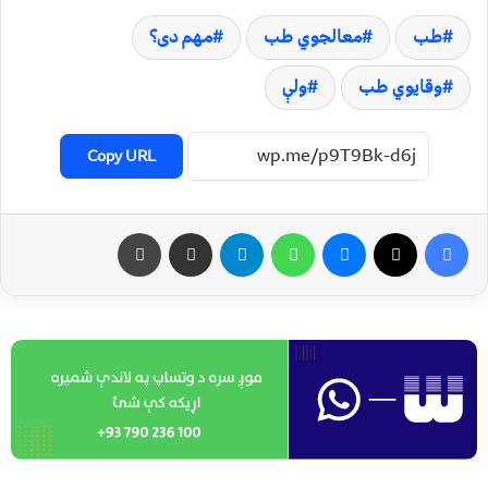
طب
معالجوي طب
مهم دی؟
وقايوي طب
ولې
Copy URL