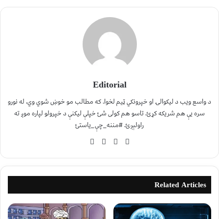
Editorial
د واسع ویب د لیکوالۍ او خپرونکي ټیم لخوا. که مطالب مو خوښ شوي وي، له نورو
سره یې هم شریکه کړئ. تاسو هم کولی شئ خپلې لیکنې د خپرولو لپاره موږ ته
راولېږئ. #مننه_چې_یاستئ
Related Articles