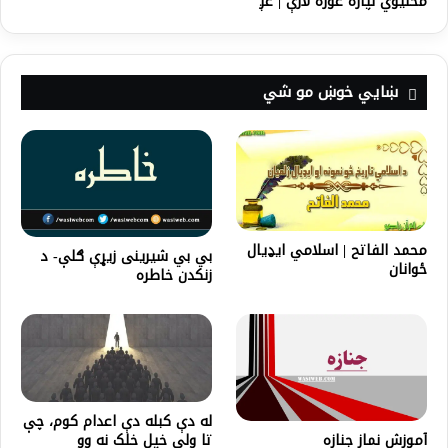
مخنیوي لپاره غوره لارې | غږ
ښايي خوښ مو شي
محمد الفاتح | اسلامي ایډیال
بي بي شيرينی زيړې ګلې- د
ځوانان
زنکدن خاطره
له دې کبله دې اعدام کوم، چې
تا ولې خپل خلک نه وو
آموزش نماز جنازه