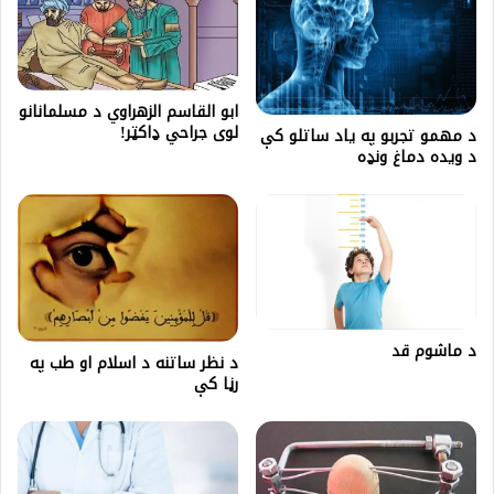
ابو القاسم الزهراوي د مسلمانانو
لوی جراحي ډاکټر!
د مهمو تجربو په ياد ساتلو کې
د ويده دماغ ونډه
د ماشوم قد
د نظر ساتنه د اسلام او طب په
رڼا کې