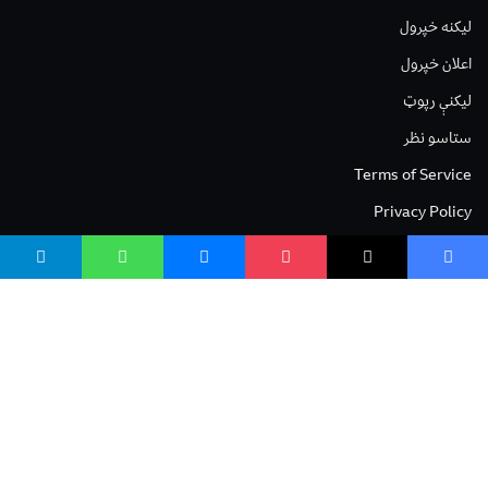
لیکنه خپرول
اعلان خپرول
لیکنې رپوټ
ستاسو نظر
Terms of Service
Privacy Policy
Cookies Policy
صافی بنسټ
صافی بنسټ Safi Foundation
واسع صافی wasisafi.com
واسع ویب wasiweb.com
واسع کلینیک wasiclinic.com