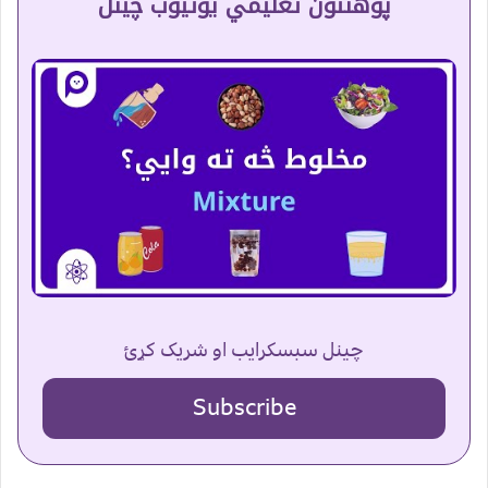
پوهنتون تعلیمي یوتیوب چینل
چینل سبسکرایب او شریک کړئ
Subscribe