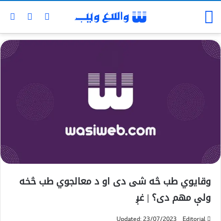
وقايوي طب څه شی دی او د معالجوي طب څخه
ولې مهم دی؟ | غږ
Updated: 23/07/2023
Editorial