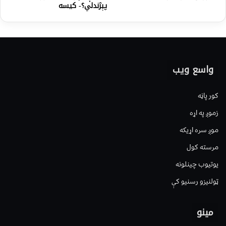
پېژندلي؟- کیسه
واسع ویب
کور پاڼه
زموږ په اړه
موږ سره اړیکه
مرسته کول
یوتیوب چینلونه
ټولنیزو رسنیو کې
مینو