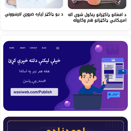
د یو ډاکټر لپاره ضروري لارښووني
د افغانو ډاکټرانو پنځول شوې اله
امریکايي ډاکټرانو هم وکاروله