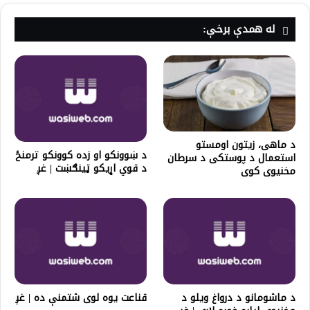
له همدې برخې:
د ماهی، زیتون اومستو
د ښوونکو او زده کوونکو ترمنځ
استعمال د پوستکی د سرطان
د قوي اړیکو ټینګښت | غږ
مخنیوی کوی
د ماشومانو د درواغ ویلو د
قناعت یوه لوی شتمنې ده | غږ