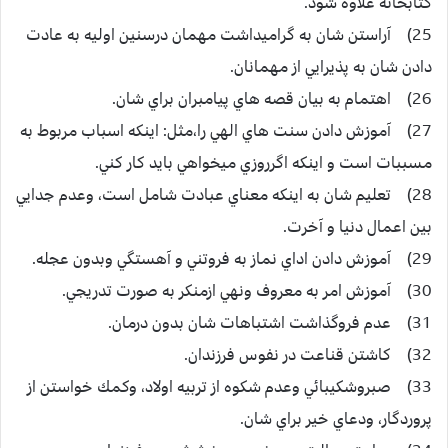
كتابخانه علاوه شود.
25) آراستن شان به گراميداشت مهمان درسنين اوليه به عادت
دادن شان به پذيرايي از مهمانان.
26) اهتمام به بيان قصه هاي پيامبران براي شان.
27) آموزش دادن سنت هاي الهي را،مثل: اينكه اسباب مربوط به
مسببات است و اينكه اگرروزي ميخواهي بايد كار كني.
28) تعليم شان به اينكه معناي عبادت شامل است، وعدم جدايي
بين اعمال دنيا و آخرت.
29) آموزش دادن اداي نماز به فروتني و آهستگي وبدون عجله.
30) آموزش امر به معروف ونهي ازمنكر به صورت تدريجي.
31) عدم فروگذاشت اشتباهات شان بدون درمان.
32) كاشتن قناعت در نفوس فرزندان.
33) صبروشكيبائي وعدم شكوه از تربيه اولاد، وكمك خواستن از
پروردگار، ودعاي خير براي شان.