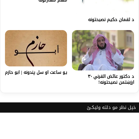
مهم مهارتونه
د لقمان حکيم نصيحتونه
يو ساعت او سل پندونه | ابو حازم
د دکتور عائض القرني ۳۰
ارزښتمن نصیحتونه!
خپل نظر مو دلته ولیکئ