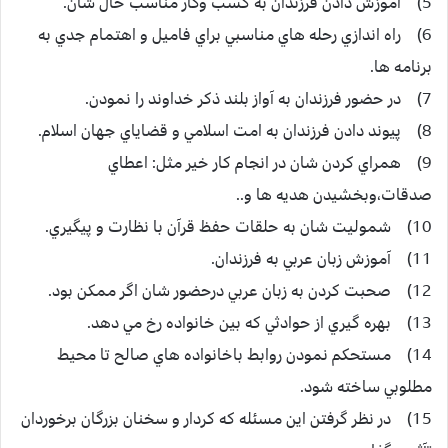
5) آموزش دادن فرزندان به كسب وكار مناسب حال شان.
6) راه اندازي رحله هاي مناسبي براي فاميل و اهتمام جدي به
برنامه ها.
7) در حضور فرزندان به آواز بلند ذكر خداوند را نمودن.
8) پيوند دادن فرزندان به امت اسلامي و قضاياي جهان اسلام.
9) همراي كردن شان در انجام كار خير مثل: اعطاي
صدقات،‌وبخشيدن هديه ها و..
10) شموليت شان به حلقات حفظ قرآن با نظارت و پيگيري.
11) آموزش زبان عربي به فرزندان.
12) صحبت كردن به زبان عربي درحضور شان اگر ممكن بود.
13) بهره گيري از حوادثي كه بين خانواده رخ مي دهد.
14) مستحكم نمودن روابط باخانواده هاي صالح تا محيط
مطلوبي ساخته شود.
15) در نظر گرفتن اين مسئله كه كردار و سخنان بزرگان برخوردان