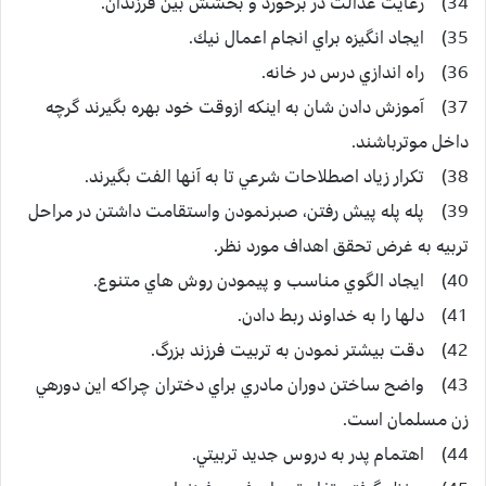
34) رعايت عدالت در برخورد و بخشش بين فرزندان.
35) ايجاد انگيزه براي انجام اعمال نيك.
36) راه اندازي درس در خانه.
37) آموزش دادن شان به اينكه ازوقت خود بهره بگيرند گرچه
داخل موترباشند.
38) تكرار زياد اصطلاحات شرعي تا به آنها الفت بگيرند.
39) پله پله پيش رفتن، صبرنمودن واستقامت داشتن در مراحل
تربيه به غرض تحقق اهداف مورد نظر.
40) ايجاد الگوي مناسب و پيمودن روش هاي متنوع.
41) دلها را به خداوند ربط دادن.
42) دقت بيشتر نمودن به تربيت فرزند بزرگ.
43) واضح ساختن دوران مادري براي دختران چراكه اين دورهي
زن مسلمان است.
44) اهتمام پدر به دروس جديد تربيتي.