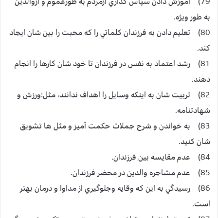
79) آموزش دادن سپاس گذاري ازمردم به طورعموم و ازوالدين
به طور ويژه.
80) تعليم دادن به فرزندان كلماتي را كه محبت را بين شان ايجاد
كند.
81) رشد اعتماد به نفس در فرزندان تا خود شان كارها را انجام
دهند.
82) تربيت شان به اينكه وسايل را اهداف ندانند، مثل:ورزش و
شهادتنامه.
83) به خواندن و شرح جملات حكمت آميز و مثل ها تشويق
شان كنيد.
84) عدم مقايسه بين فرزندان.
85) عدم مشاجره والدين در محضر فرزندان.
86) رسيدگي به اين كه وقايه وجلوگيري از مداوا و درمان بهتر
است.