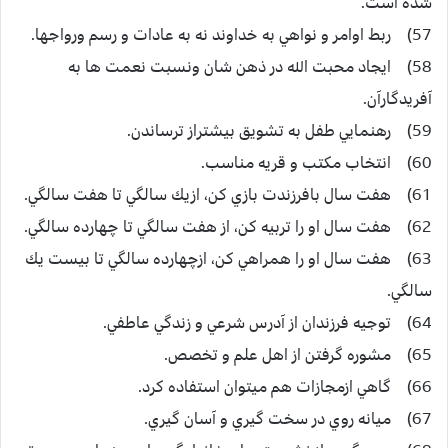
شده است.
57) ربط اوامر و نواهي به خداوند نه به عادات و رسم ورواجها.
58) ايجاد محبت الله در ذهن شان ونسبت نعمت ها به
آفريدگارآن.
59) رهنمايي طفل به تشويق بيشتراز ترساندن.
60) انتخاب مكتب و قريه مناسب.
61) هفت سال بافرزندت بازي كن، ازيك سالگي تا هفت سالگي.
62) هفت سال او را تربيه كن، از هفت سالگي تا چهارده سالگي.
63) هفت سال او را همراهي كن، ازچهارده سالگي تا بيست يك
سالگي.
64) توجيه فرزندان از آدرس شرعي و زندگي عاطفي.
65) مشوره گرفتن از اهل علم و تخصص.
66) گاهي ازمجازات هم ميتوان استفاده كرد.
67) ميانه روي در سخت گيري و آسان گيري.