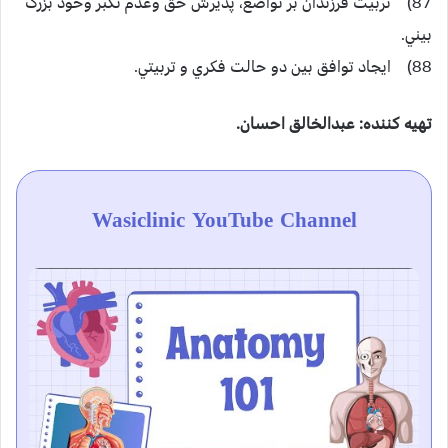
87) تربيت فرزندان بر تواضع، پذيرش حق وعدم تكبر وخود بزرگ
بيني.
88) ايجاد توافق بين دو حالت فكري و تربيتي.
تهيه كننده:‌ عبدالخالق احسان.
Wasiclinic YouTube Channel