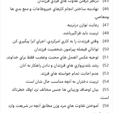
45) درنظر گرفتن تفاوت هاي فردي فرزندان.
46) نهادينه ساختن انجام كارهاي خيروطاعات و منع بدي ها
ومعاصي.
47) رعايت توازن درتربيه.
48) تربيت بايد فراگيرباشد.
49) وقتي فرزندت را به كاري امركردي، اجراي آنرا پيگيري كن.
50) توانائي فيصله پيرامون شخصيت فرزندان.
51) توجيه عكس العمل هاي محبت وغضب فقط براي خداوند.
52) رشد بلندپروازي هاي فرزندان و دادن راهكار به آنان.
53) عدم اجابت تمام خواسته هاي فرزند.
54) تربيت دختران به آنچه مناسب حال شان است.
55) بيان اوصاف وزيبايي ها جنس مخالف نزد اولاد خطرناك
است.
56) آموختن تفاوت هاي مرد وزن مطابق آنچه در شريعت وارد