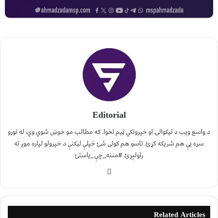
Editorial
د واسع ویب د لیکوالۍ او خپرونکي ټیم لخوا. که مطالب مو خوښ شوي وي، له نورو
سره یې هم شریکه کړئ. تاسو هم کولی شئ خپلې لیکنې د خپرولو لپاره موږ ته
راولېږئ. #مننه_چې_یاستئ
Related Articles