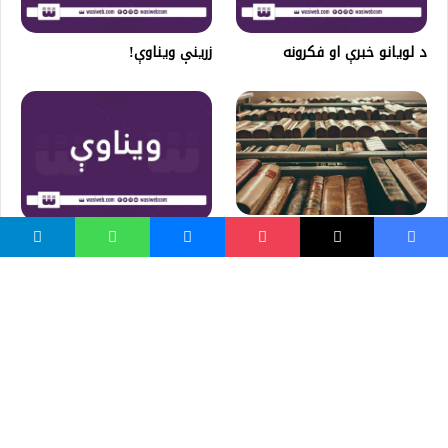
د لویانو خبرې او فکرونه
زرینې ویناوې!
علم په ټګۍ نه تر لاسه کېږي
د افلاطون په زړه پوري ویناوي!
ښايي خوښ مو شي