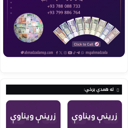
له همدې برخې: