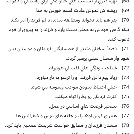
68) بهره گيري از نشست هاي خانوادگي براي رهنمايي و دعوت.
69) ريشه كن نمودن عادت قسم خوردن به خدا.
70) پدر هم بايد بخواند ومطالعه نمايد، دائم فرزند را امر نكند
بلكه گاهي خودش به عملي دست يازد و فرزند را به پيروي از خود
دعوت كند.
71) قصداً سخنان مثبتي از همسايگان، نزديكان و دوستان بيان
شود واز سخنان سلبي پرهيز گردد.
72) شناخت ويژگي هاي نفساني هرفرزند.
73) زياد بيم دادن فرزند، او را ترسو به بار ميآورد.
74) خيلي احتياط نمودن موجب وسوسه مي شود.
75) كثرت نزديكي روابط را تباه ميكند.
76) تسخير فرصت هاي اساسي در عمل.
77) همراي كردن اولاد را در حلقه هاي درس و كنفرانس ها.
78) سخنان فرزندان را مطابق خواست شريعت تصحيح بايد كرد.