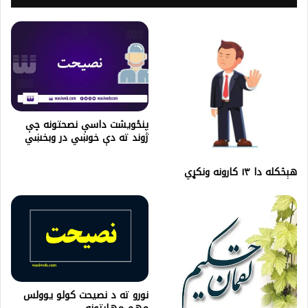
پنځویشت داسې نصحتونه چې
ژوند ته دې خوښي در وبخښي
هېڅکله دا ۱۳ کارونه ونکړي
نورو ته د نصیحت کولو يوولس