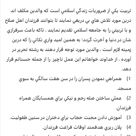
تربيت يكي از ضروريات زندگي اسلامي است كه والدين مكلف اند
درين مورد تلاش هاي بي دريغي نمايند تا بتوانند فرزندان اهل صلاح
و با تربيتي را به جامعه اسلامي تقديم نمايند ، تاكه باعث سرفرازي
شان در دنيا و آخرت گردد؛ به همين اميد واري نكاتي را كه درين
زمينه لازم است ، والدين مورد توجه قرار دهند به رشته تحرير در
آورده ، از خداوند خواهانم اين عمل ناچيز را از جمله حسناتم قرار
دهد.
1) همراهي نمودن پسران را در سن هفت سالگي به سوي
مسجد.
2) عملي ساختن صله رحم و نيكي براي همسايگان همراه
فرزندان.
3) آموزش دادن محبت حجاب براي دختران در سنين طفوليت.
4) پلان ريزي هدفمند اوقات فراغت فرزندان.