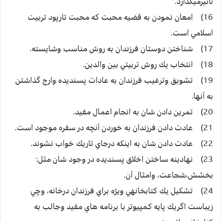
تآثيرميگذارد.
16) امعان نمودن به قضيه محبت كه محبت تارپود تربيت
اسلامي است.
17) شناختن دوستان فرزندان به روش مناسب وشايسته.
18) انتخاب يك روش تربيتي بين والدين.
19) تشويق وترغيب فرزندان به عادات پسنديده وارج گذاشتن
به آنها.
20) تمرين دادن شان به انجام اعمال مفيد.
21) عادت دادن فرزندان به خوردن آنچه در سفره موجود است.
22) عادت دادن شان به اينكه درجاي تاريك خواب نشوند.
23) نهادينه ساختن اخلاق پسنديده در وجود شان مثل:
بخشش،‌شجاعت، وامثال آن.
24) تشكيل يك كتابخانهي ويژه براي فرزندان درخانه، وچي
زيباست اگريك پايه كمپيوتر با برنامه هاي مفيد وجالب به