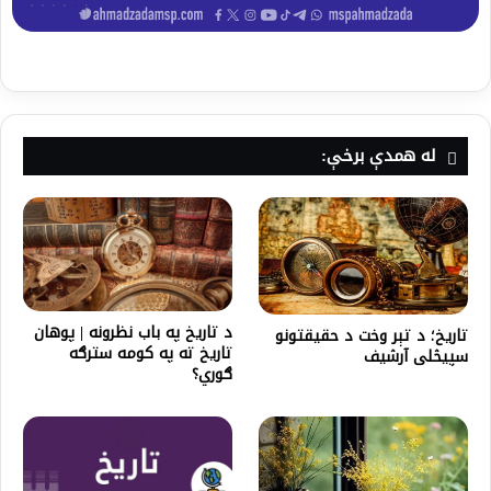
له همدې برخې:
د تاریخ په باب نظرونه | پوهان
تاریخ؛ د تېر وخت د حقیقتونو
تاریخ ته په کومه سترګه
سپیڅلی آرشیف
ګوري؟