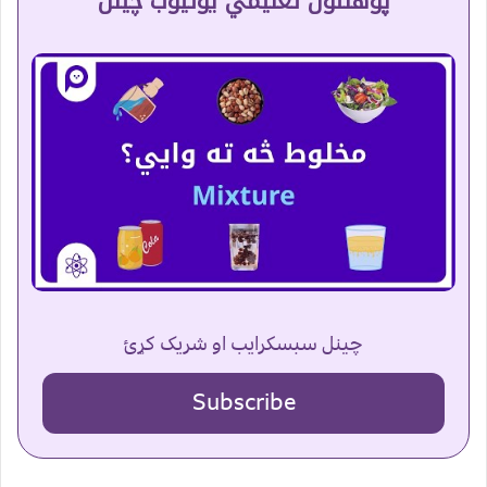
پوهنتون تعلیمي یوتیوب چینل
چینل سبسکرایب او شریک کړئ
Subscribe