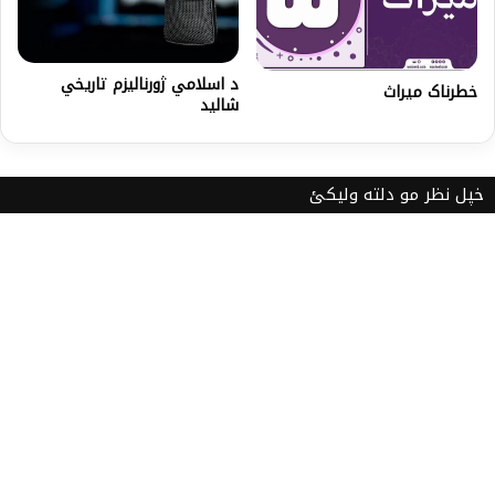
د اسلامي ژورنالیزم تاریخي
خطرناک میراث
شالید
خپل نظر مو دلته ولیکئ