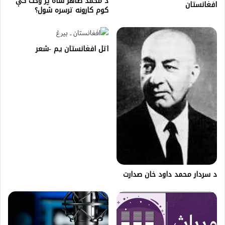
د محمد ظاهر شاه پر وخت کې
افغانستان
کوم کارونه ترسره شول؟
اتل افغانستان یم -شعر
د سردار محمد داود خان صدارت