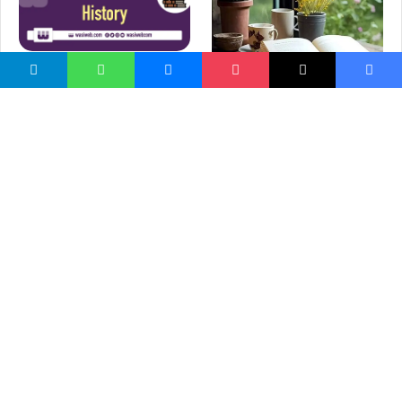
د تاریخ علم او ګټې
د تاریخ ماخذونه او ډولونه
ښايي خوښ مو شي
شوله حلبه افغانى | Shole
حج؛ د ستر څښتن کور ته ميلمه
Holba