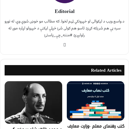
Editorial
د واسع ویب د لیکوالۍ او خپرونکي ټیم لخوا. که مطالب مو خوښ شوي وي، له نورو
سره یې هم شریکه کړئ. تاسو هم کولی شئ خپلې لیکنې د خپرولو لپاره موږ ته
راولېږئ. #مننه_چې_یاستئ
Related Articles
کتب رهنمای معلم -وزارت معارف