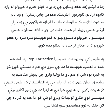
زما د لیکلو ژبه، هغه وسایل چې زه یې د خپلو خبرو د خپرولو له پاره
کاروم (راډیو، تلویزیون، انټرنېټ، عمومي چاپي رسنۍ) او زما ډېر
محدود اکاډیمیک مالومات ماته دا اجازه نه راکوي چې زه خپلې
لیکنې علمي وبولم او همدا علت دی چې د افغانستان د علمي
موسسو د خپرونو د مسوولینو له ګڼو غوښتنو سره سره، زه هغو
خپرونو ته د امکان تر حده له لیکلو ډډه کوم.
په علومو کې یوه برخه د تعمیم یا Popularization په نامه هم
شته. د تعمیم غوښتنه دا ده چې سړی دې هم د مسلکي څېړونکو
په خبره پوه شي او هم دې دا وړتیا ولري چې پېچلي مفاهیم په
ساده ژبه بیان کړي. د دې له پاره چې په افغانستان کې علمي څېړنې
لازمه وده وکړي نو له یوې خوا دې ته اړتیا ده چې زموږ اکاډیمیکې
موسسې نوي فکري تولیدات ولري او بلې خوا دا هم په کار ده چې
ګڼ خلک له نوو مفاهیمو سره اشنا شي.