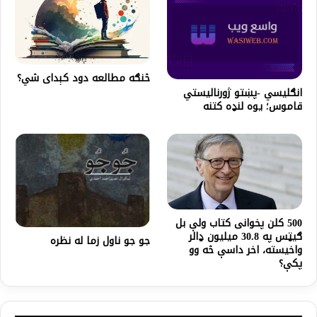
څنګه مطالعه دود کېدای شي؟
انګليسي -پښتو ژورناليستي
قاموس؛ يوه لنډه کتنه
500 کلن پخوانی کتاب ولې بل
ګیټس په 30.8 میلیون ډالر
جو جو ناول زما له نظره
واخيسته، اخر داسې څه وو
پکې؟