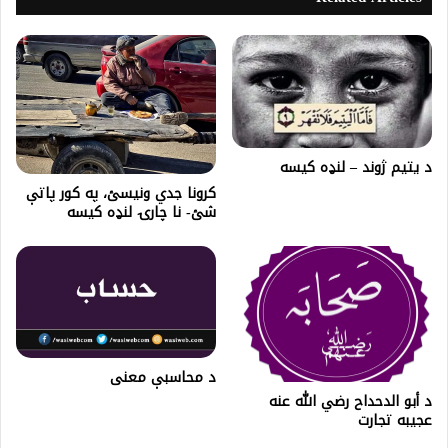
د یتیم ژوند – لنډه کیسه
کرونا جدي ونيسئ، په کور پاتې
شئ- نا چارۍ لنډه کیسه
د محاسبې معنی
د أبو الدحداح رضي الله عنه
عجیبه تجارت