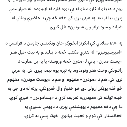
روم د عتیقو افکارو منلو ته یې نوره غاړه نه ایښوده. له شپاړسمې
پېړۍ بیا تر ننه، په غربي نړۍ کې هغه څه چې د حاضرې زمانې له
شرایطو سره برابر وي «مودرن» بلل کېږي.
په ۱۸۷۰ میلادي کې انګرېز انځورګر جان وټکینس چاپمن د فرانسې د
«امپرسیونیزم» له هنري مکتب څخه د بېلېدلو په نیت خپل هنر
«پست مدرن» یانې له مدرن څخه وروسته یا په بل عبارت د
راتلونکي وخت هنر ونوماوه. په تېره یوه نیمه پېړۍ کې، په غربي
نړۍ کې، هم د «مودرن» مفهوم او هم د «پوست مودرن» مفهوم
څو ځله پوټکی اړولی دی خو ختیځ وال څېړونکي، پرته له دې چې په
خپله ټولنه کې «مودرن» تعریف کړي د «پسامودرن» خبرې کوي.
دا چې دغه مفهوم د یویشتمې پېړۍ د دویمې لسیزې په
افغانستان کې کوم واقعیت بیانوي، څوک پسې نه ګرزي.