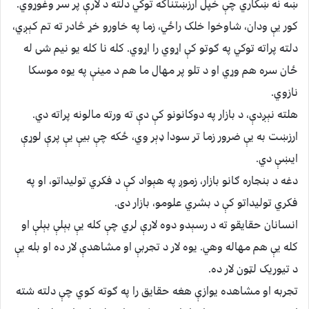
ښه نه ښکاري چې خپل ارزښتناکه توکي دلته د لارې پر سر وغوړوي.
کور یې ودان، شاوخوا خلک راځي، زما په خاورو خړ څادر ته تم کېږي،
دلته پراته توکي په ګوتو کې اړوي را اړوي. کله نا کله یو نیم شی له
ځان سره هم وړي او د تلو پر مهال ما هم د مینې په یوه موسکا
نازوي.
هلته نېږدې، د بازار په دوکانونو کې دې ته ورته مالونه پراته دي.
ارزښت به یې ضرور زما تر سودا ډېر وي، ځکه چې بیې یې پرې لوړې
ایښې دي.
دغه د بنجاره ګانو بازار، زموږ په هېواد کې د فکري توليداتو، او په
فکري تولیداتو کې د بشري علومو، بازار دی.
انسانان حقایقو ته د رسېدو دوه لارې لري چې کله یې بېلې بېلې او
کله یې هم مهاله وهي. یوه لار د تجربې او مشاهدې لار ده او بله یې
د تیوریک لټون لار ده.
تجربه او مشاهده یوازې هغه حقایق را په ګوته کوي چې دلته شته