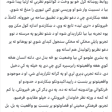
روابط روښانه کړل خو یو وخت د کوانتوم نظریې ته اړتیا پیدا شوه،
بیا د نسبیت وار شو او ورپسې نورې ګڼې تیورۍ را منځ ته شوې.
هغه ښکارندې چې د دغو نظریو د تطبیق ساحه یې جوړوله، کاملاً، د
څېړونکو د «نړۍ لید» تابع نه وې، د ښکارندو اندازه کول مکن وو،
یوه تجربه بیا بیا تکرارېدای شوه او د شتو نظریو په مرسته د نوو
تجربو پایلې مخکې له مخکې سنجول کېدای شوې نو پوهانو ته پر
دغو نظریو راټولېدل هم اسانه وو.
په بشري علومو کې بیا وضعیت یو څه بدل دی. دلته انسان هڅه
کوي هغه واقعیتونه رابرسېره کړي چې دی په خپله په کې دخیل
دی. دلته تجربې ډېرې لږې او په ګرانه تکرارېدای شي، او د موجودو
واقعیتونو پر بنسټ د راپیداکېدونکو ښکارندو د حدودو او
څرنګوالي وړاندوینه اسانه نه ده. په دې ډګر کې هر څېړونکی، یا کم
له کمه د ورته نظر خاوندان څېړونکي، د خپلو عقایدو، فرضیو،
تجربو، فرهنګي مخینې او قضاوتونو پر بنسټ یو واقعیت په بل، بل