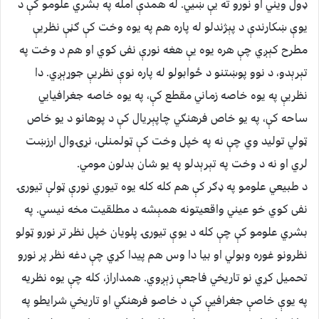
ډول ویني او نورو ته یې ښیي. له همدې امله په بشري علومو کې د
یوې ښکارندې د پېژندلو له پاره هم په یوه وخت کې ګڼې نظریې
مطرح کېږي چې هره یوه یې هغه نورې نفی کوي او هم د وخت په
تېرېدو، د نوو پوښتنو د ځوابولو له پاره نوې نظریې جوړېږي. دا
نظریې په یوه خاصه زماني مقطع کې، په یوه خاصه جغرافیایي
ساحه کې، په یو خاص فرهنګي چاپېریال کې د پوهانو د یو خاص
ټولي تولید وي چې نه په خپل وخت کې ټولمنلی، نړۍوال ارزښت
لري او نه د وخت په تېرېدلو په یو شان بدلون مومي.
د طبیعي علومو په ډګر کې هم کله کله یوه تیوري نورې ټولې تیورۍ
نفی کوي خو عیني واقعیتونه همېشه د مطلقیت مخه نیسي. په
بشري علومو کې چې کله د یوې تیورۍ پلویان خپل نظر تر نورو ټولو
نظرونو غوره وبولي او بیا دا وس هم پیدا کړي چې دغه نظر پر نورو
تحمیل کړي نو تاریخي فاجعې زېږوي. همداراز، کله چې یوه نظریه
په یوې خاصې جغرافیې کې د خاصو فرهنګي او تاریخي شرایطو په