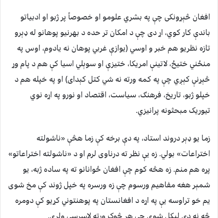
افغان څېړونکی چې په بشري علومو او خصوصاً پر ژبو او ادبیاتو
باندې کار کوي، اړ دی چې د امکان تر حده د بهرنیو پوهانو له ډېرو
تازه نظریو هم خبر و اوسي (یوازې غربي پوهان نه یادوم، اوس په
منځني ختیځ، لاتینې امریکا، ختیزې او سوېلي اسیا کې هم د پام وړ
څېړنې کېږي چې په کمه ورته نه شي کتل کېدای) او په خپله هم د
خپلو ژبو، تاریخ، فرهنګ، سیاست، اقتصاد او نورو په اړه نوي
تیوریک مبحثونه پرانیزي.
زما یو ډېر دروند استاد، په دې برخه کې زما هڅې «ناشولته
اختراعات» بولي. زه یې نظر ته درناوی لرم او د «ناشولته اختراعاتو»
پړه هم منم. زه هڅه کوم چې افغان ځوانانو ته په ساده ژبه، یو
شمېر هغه مفاهیم ورسوم چې زه ورسره په خپل ژوند کې مخ شوی
یم خو تراوسه یې په اړه د افغانستان په پوهنتوني کړیو کې دومره
څه نه دي لیکل شوي چې هر څوک ورته لاسرسی ولري.