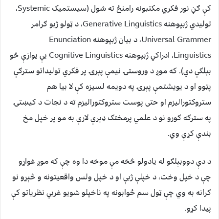
کې ګڼ نور فکري مکتبونه رامنځ ته شول (سیستمیک Systemic،
تولیدي ژبپوهنه Generative Linguistics، د ټولو ژبو ګرامر
Universal Grammer، د بیان ژبپوهنه Enunciation
Linguistics، ادراکي ژبپوهنه Cognitive Linguistics یې یوازې څو
بېلګې دي). که موږ د وروستۍ نیمې پېړۍ پر فکري تولیداتو سترګې
پټوو او د یویشتمې پېړۍ په دویمه لسیزه کې لا بیا هم
ستروکتورالیزم او حتی پوست ستروکتورالیزم ته د نجات د کيښتۍ
په سترګه ګورو نو د علمي پرمختګ ډېرې لارې به مو پر خپل مخ
بندې کړې وي.
د دې دووبېلګو له یادولو څخه مې موخه دا وه چې که موږ غواړو
چې د خپل وخت، د خپلې ژبې او د خپل ولس واقعیتونه و څېړو نو
ګرانه به وي چې ټول سم ځوابونه په ناخپلو شویو غربي نظریاتو کې
پیدا کړو.