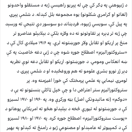
د ژبپوهنې په ډګر کې چې له پېړیو راهیسې ژبه د مستقلو واحدونو
(لغاتو او ګرامري شکلونو) یوه مجموعه بلل کېدله. د شلمې پېړۍ
په پیل کې، سویسي ژبپوه، فردیناند دو سوسور دې نتیجې ته ورسېد
چې ژبه تر ډېره پر تفاوتونو نه ده ولاړه بلکې د بېلابېلو عناصرو تر
منځ پر اړیکو او تقابل ولاړ جوړښتونه لري. په ۱۹۱۶ میلادي کال کې د
«ستروکتورالیزم» اصطلاح جوړه شوه چې د ژبې دغه خاصیت په کې
ښه انعکاس ومومي. د جوړښتونو، اړیکو او تقابل دغه نوې نظریه
ډېر ژر نورو بشري علومو ته هم وروغځېده او د شلمې پېړۍ د
لومړۍ نیمایي په علمي پرمختګ کې خورا اغیزمنه وه. پر
ستروکتورالیزم ستر اعتراض دا و چې خپل ټاکلي بنسټونو ته یې د
«دوګم» (نه ماتېدونکي اصل) بڼه ورکړې وه. په ۱۹۶۰ او ۱۹۷۰ لسیزو
کې د جوړښتونو له تیوري څخه د بېلېدلو هڅو ته امریکایي پوهانو د
«پوست ستروکتورالیزم» اصطلاح جوړه کړه. په ۱۹۷۰ او ۱۹۸۰ لسیزو
کې د کمپیوټر له عامېدلو او مصنوعي ژبو د رامنځ ته کېدلو په بهیر