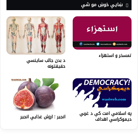
ښايي خوښ مو شي
تمسخر و استهزاء
د بدن جالب ساینسي
حقیقتونه
په اسلامې امت کې د غربي
انجیر ؛‌ ارزش غذايي انجیر
ديموکراسې اهداف