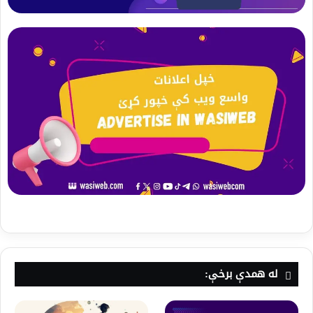
له همدې برخې: