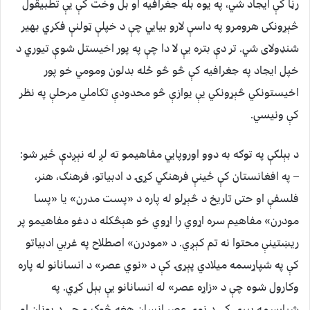
رڼا کې ایجاد شي، په یوه بله جغرافیه او بل وخت کې یې تطبیقول
څېړونکی هرومرو په داسې لارو بیایي چې د خپلې ټولنې فکري بهیر
شنډولای شي. تر دې بتره یې لا دا چې په پور اخیستل شوې تیوري د
خپل ایجاد په جغرافیه کې څو څو ځله بدلون ومومي خو پور
اخیستونکي څېړونکي یې یوازې څو محدودې تکاملي مرحلې په نظر
کې ونیسي.
د بېلګې په توګه به دوو اوروپایي مفاهیمو ته لږ له نېږدې ځیر شو:
– په افغانستان کې ځینې فرهنګي کړۍ د ادبیاتو، فرهنګ، هنر،
فلسفې او حتی تاریخ د څېړلو له پاره د «پست مدرن» یا «پسا
مودرن» مفاهیم سره اړوي را اړوي خو هېڅکله د دغو مفاهیمو پر
ریښتینې محتوا نه تم کېږي. د «مودرن» اصطلاح په غربي ادبیاتو
کې په شپاړسمه میلادي پېړۍ کې د «نوي عصر» د انسانانو له پاره
وکارول شوه چې د «زاړه عصر» له انسانانو یې بېل کړي. په
شپاړسمه پېړۍ کې د نوي عصر انسان هغه څوک و چې د یونان او