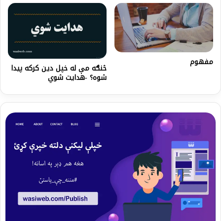
مفهوم
څنګه مې له خپل دين کرکه پیدا
شوه؟ -هدایت شوي