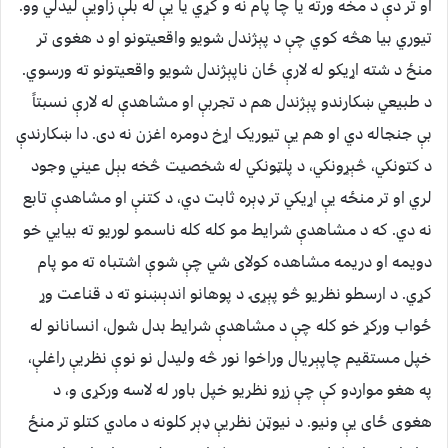
او تر دې د مخه ورته یا چا پام نه و کړي یا یې له بلې زاویې لیدلي وو.
تیوري بیا هڅه کوي چې د پېژندل شویو واقعیتونو او د هغوی تر
منځ د شته اړیکو له لارې ځان ناپېژندل شویو واقعیتونو ته ورسوي.
د طبیعي ښکارندو پېژندل هم د تجربې او مشاهدې له لارې نسبتاً
بې جنجاله دي او هم یې تیوریک اړخ دومره اغزن نه دی. دا ښکارندې
د کتونکي، څېړونکي، د پلټونکي له شخصیت څخه بېل عیني وجود
لري او تر منځه یې اړیکي تر ډېره ثابت دي، د کتنې او مشاهدې تابع
نه دي. که د مشاهدې شرایط مو کله کله ناسمو لوریو ته بیایي خو
دویمه او دریمه مشاهده کولای شي چې شوې اشتباه ته مو پام
کړي. د ارسطو نظریو څو پېړۍ د پوهانو اندېښنو ته د قناعت وړ
ځواب ورکړ خو کله چې د مشاهدې شرایط بدل شول، انسانانو له
خپل مستقیم چاپېریال وراخوا نور څه ولیدل نو نوې نظریې راغلې،
په هغو مواردو کې چې زړو نظریو خپل باور له لاسه ورکړی و، د
هغوی ځای یې ونیو. د نیوټن نظریې ډېر کلونه د مادي کتلو تر منځ