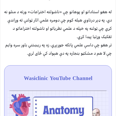
له هغو استادانو او پوهانو چې «ناشولته اختراعات» ورته د منلو نه
دي، په ډېر درناوي هيله کوم چې دومره علمي اثار ټولنې ته وړاندې
کړي چې ټولنه په خپله د علمي نظریاتو او ناشولته اختراعاتو د
تفکیک وړتیا پیدا کړي.
تر هغو چې داسې علمي پانګه جوړېږي، زه په ريښتني باور سره وایم
چې لا هم د مشکڼو بنجاره په دې هېواد کې ځای لري.
Wasiclinic YouTube Channel