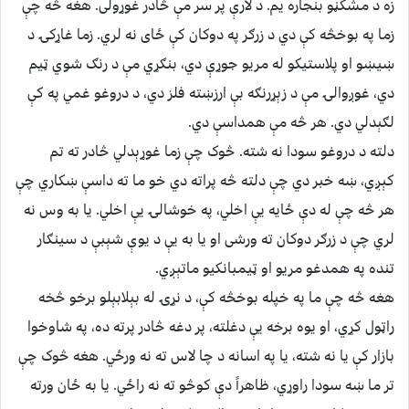
زه د مشکڼو بنجاره یم. د لارې پر سر مې څادر غوړولی. هغه څه چې
زما په بوخڅه کې دي د زرګر په دوکان کې ځای نه لري. زما غاړکۍ د
ښيښو او پلاستیکو له مریو جوړې دي، بنګړي مې د رنګ شوي ټیم
دي، غوږوالۍ مې د زېړرنګه بې ارزښته فلز دي، د دروغو غمي په کې
لګېدلي دي. هر څه مې همداسې دي.
دلته د دروغو سودا نه شته. څوک چې زما غوړېدلي څادر ته تم
کېږي، ښه خبر دي چې دلته څه پراته دي خو ما ته داسې ښکاري چې
هر څه چې له دې ځایه یې اخلي، په خوشالۍ یې اخلي. یا به وس نه
لري چې د زرګر دوکان ته ورشی او یا به یې د یوې شېبې د سینګار
تنده په همدغو مریو او ټیمبانکیو ماتېږي.
هغه څه چې ما په خپله بوخڅه کې، د نړۍ له بېلابېلو برخو څخه
راټول کړي، او یوه برخه یې دغلته، پر دغه څادر پرته ده، په شاوخوا
بازار کې یا نه شته، یا په اسانه د چا لاس ته نه ورځي. هغه څوک چې
تر ما ښه سودا راوړي، ظاهراً دې کوڅو ته نه راځي. یا به ځان ورته