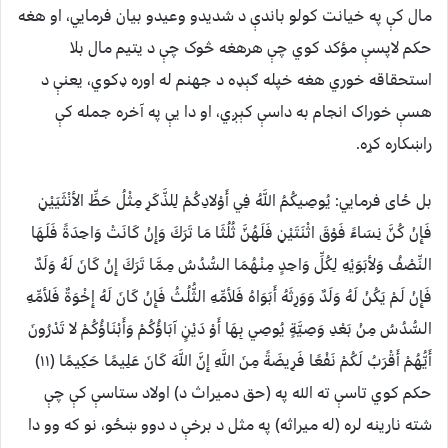
مال کې په خيانت کولو باندې د شديدو وعيدو بيان فرمايي، او هغه
حکم لاپسې مؤکد کوي چې هرهغه څوک چې د يتيم مال بلا
استحقاقه خوري هغه خپله ګېډه د جهنم له اوره ډکوي، يعنې د
هسې خوراک انجام به داسې کېږي، او دا يې په آخره جمله کې
راښکاره کړه.
بل ځای فرمایي: يُوصِيكُمُ اللَّهُ فِي أَوْلادِكُمْ لِلذَّكَرِ مِثْلُ حَظِّ الأنْثَيَيْنِ
فَإِنْ كُنَّ نِسَاءً فَوْقَ اثْنَتَيْنِ فَلَهُنَّ ثُلُثَا مَا تَرَكَ وَإِنْ كَانَتْ وَاحِدَةً فَلَهَا
النِّصْفُ وَلأبَوَيْهِ لِكُلِّ وَاحِدٍ مِنْهُمَا السُّدُسُ مِمَّا تَرَكَ إِنْ كَانَ لَهُ وَلَدٌ
فَإِنْ لَمْ يَكُنْ لَهُ وَلَدٌ وَوَرِثَهُ أَبَوَاهُ فَلأمِّهِ الثُّلُثُ فَإِنْ كَانَ لَهُ إِخْوَةٌ فَلأمِّهِ
السُّدُسُ مِنْ بَعْدِ وَصِيَّةٍ يُوصِي بِهَا أَوْ دَيْنٍ آبَاؤُكُمْ وَأَبْنَاؤُكُمْ لا تَدْرُونَ
أَيُّهُمْ أَقْرَبُ لَكُمْ نَفْعًا فَرِيضَةً مِنَ اللَّهِ إِنَّ اللَّهَ كَانَ عَلِيمًا حَكِيمًا (١١)
حکم کوي تاسې ته الله په (حق دميراث د) اولاد ستاسې کې چې
شته نارينه لره (له ميراثه) په مثل د برخې د دوو ښځو، نو که وو دا