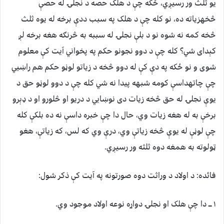
يو ثلث ور رسيږي، ځکه چې د هلک حصه د نجلۍ له حصې
څخهزياته ده، نو کله چې د هلک په سبب ددې برخه له يوه ثلث
څخه کمه نه شوه نو د بلې نجلۍ له سببه به څرنګه هغه برخه لږ
کېداى شي؟ کله چې د دوو نجونو حکم په پخواني آيت کې معلوم
شوى و نو ځکه په دې کې له دوو څخه د زياتو لوڼو حکم هم راښيي
چې چاتهداسې کومه شبهه پيدا نه شي کله چې د دوو لوڼو حق د
يوې نجلۍ له حق څخه زيات دى نوښايي د دريو او څلورو او د ډېرو
برخې به له هغه زيات وي، حال دا چې خبره داسې نه ده بلکې کله
چې لوڼې له يوې څخه زياتې وي، درې وي که لس، که زياتې، هغو
ټولوته به همغه دوه ثلثه ور رسيږي.
فائده: د اولاد د وراثت دوه صورتونه په آيت کې ذکر شول:
١ ـــ دا چې هلک او نجلۍ دواړه نوعه اولاد موجود وي.