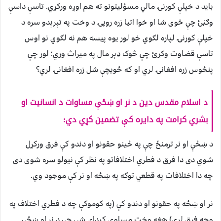
بايد د خپلې کورنۍ مالي مسؤليتونو ته هم اوږه ورکړي. تاسې داسې
وګڼئ چې ځوی شا او خوا اتيا زره روپۍ د وخت په تېرېدو سره د
خپلې کورنۍ لپاره لګوي خو لور يوه پيسه هم نه لګوي نو اوس
تاسې قضاوت وکړئ چې څوک ډېر مال په ميراث وړي؛ لور چې
پنځوس زره افغانۍ لري او که ځویچې شل زره افغانۍ لري؟
د اسلام مقدس دين د نر او ښځې مساوات د انسانيت او
بشري کرامت په دايره کې تضمين کړي دي:
د ښځې او نر ترمنځ چې په ځینو حقونو او دندو کې فرق ورکړل
شوي دی دا فرق د فطري اختلافاتو په نظر کې نيولو سره شوی دی
چه دا اختلافات په قطعي توګه په ښځه او نر کې موجود وي.
نر او ښځه په حقونو او دندو کې (په کوموکې چه د فطري اختلاف په
وجه فرق لري) هغه وخت مساوي کيدای شي چې د نر او ښځی