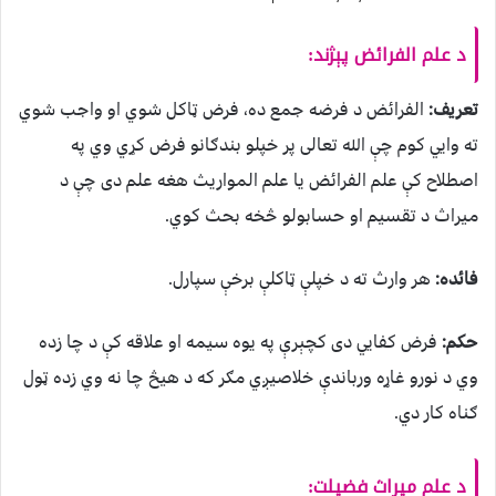
د علم الفرائض پېژند:
تعريف:
الفرائض د فرضه جمع ده، فرض ټاکل شوي او واجب شوي
ته وايي کوم چې الله تعالی پر خپلو بندګانو فرض کړي وي په
اصطلاح کې علم الفرائض يا علم المواريث هغه علم دی چې د
ميراث د تقسیم او حسابولو څخه بحث کوي.
فائده:
هر وارث ته د خپلې ټاکلې برخې سپارل.
حکم:
فرض کفايي دی کچېرې په يوه سيمه او علاقه کې د چا زده
وي د نورو غاړه ورباندې خلاصيږي مګر که د هيڅ چا نه وي زده ټول
ګناه کار دي.
د علم ميراث فضيلت: