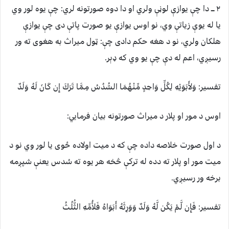
٢ ـــ دا چې يوازې لوڼې ولري او دا دوه صورتونه لري: چې يوه لور وي
يا له يوې زياتې وي، نو اوس يوازې يو صورت پاتې دى چې يوازې
هلکان ولري، نو د هغه حکم دادى چې: ټول ميراث به هغوى ته ور
رسيږي، اعم له دې چې يو وي که ډېر.
تفسیر: وَلأَبَوَيْهِ لِكُلِّ وَاحِدٍ مِّنْهُمَا السُّدُسُ مِمَّا تَرَكَ إِن كَانَ لَهُ وَلَدٌ
اوس د مور او پلار د ميراث صورتونه بيان فرمايي:
د اول صورت خلاصه داده چې که د ميت اولاده ځوى يا لور وي نو د
ميت مور او پلار ته دده له ترکې څخه هر يوه ته سُدس يعنې شپږمه
برخه ور رسيږي.
تفسیر: فَإِن لَّمْ يَكُن لَّهُ وَلَدٌ وَوَرِثَهُ أَبَوَاهُ فَلأُمِّهِ الثُّلُثُ