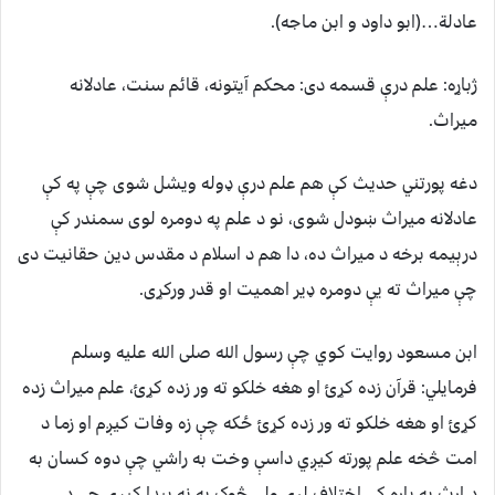
عادلة…(ابو داود و ابن ماجه).
ژباړه: علم درې قسمه دی: محکم آيتونه، قائم سنت، عادلانه
ميراث.
دغه پورتني حدیث کې هم علم درې ډوله ویشل شوی چې په کې
عادلانه میراث ښودل شوی، نو د علم په دومره لوی سمندر کې
درېیمه برخه د میراث ده، دا هم د اسلام د مقدس دین حقانیت دی
چې میراث ته یې دومره ډیر اهمیت او قدر ورکړی.
ابن مسعود روايت کوي چې رسول الله صلی الله عليه وسلم
فرمايلي: قرآن زده کړئ او هغه خلکو ته ور زده کړئ، علم ميراث زده
کړئ او هغه خلکو ته ور زده کړئ ځکه چې زه وفات کیږم او زما د
امت څخه علم پورته کيږي داسې وخت به راشي چې دوه کسان به
د ارث په باره کې اختلاف لري ولی څوک به نه پيدا کيږي چې د