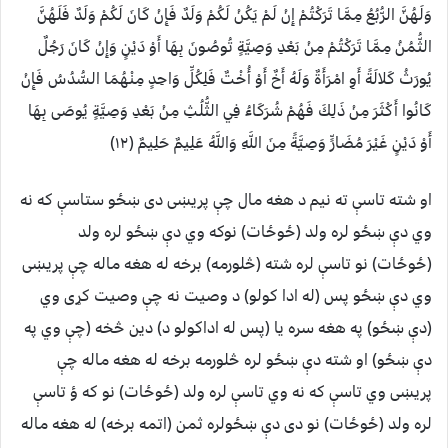
وَلَهُنَّ الرُّبُعُ مِمَّا تَرَكْتُمْ إِنْ لَمْ يَكُنْ لَكُمْ وَلَدٌ فَإِنْ كَانَ لَكُمْ وَلَدٌ فَلَهُنَّ
الثُّمُنُ مِمَّا تَرَكْتُمْ مِنْ بَعْدِ وَصِيَّةٍ تُوصُونَ بِهَا أَوْ دَيْنٍ وَإِنْ كَانَ رَجُلٌ
يُورَثُ كَلالَةً أَوِ امْرَأَةٌ وَلَهُ أَخٌ أَوْ أُخْتٌ فَلِكُلِّ وَاحِدٍ مِنْهُمَا السُّدُسُ فَإِنْ
كَانُوا أَكْثَرَ مِنْ ذَلِكَ فَهُمْ شُرَكَاءُ فِي الثُّلُثِ مِنْ بَعْدِ وَصِيَّةٍ يُوصَى بِهَا
أَوْ دَيْنٍ غَيْرَ مُضَارٍّ وَصِيَّةً مِنَ اللَّهِ وَاللَّهُ عَلِيمٌ حَلِيمٌ (١٢)
او شته تاسې ته نيم د هغه مال چې پريښى دى ښځو ستاسې که نه
وي دې ښځو لره ولد (ځوځات) نوکه وي دې ښځو لره ولد
(ځوځات) نو تاسې لره شته (څلورمه) برخه له هغه ماله چې پريښى
وي دې ښځو پس (له ادا کولو) د وصيت نه چې وصيت کړى وي
(دې ښځو) په هغه سره يا (پس له اداکولو د) دين څخه (چې وي په
دې ښځو) او شته دې ښځو لره څلورمه برخه له هغه ماله چې
پريښى وي تاسې که نه وي تاسې لره ولد (ځوځات) نو که ؤ تاسې
لره ولد (ځوځات) نو دى دې ښځولره ثمن (اتمه برخه) له هغه ماله