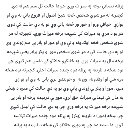
پرتله نيمايي برخه په ميراث وړي خو دا حالت تل سم هم نه دى.
کچېرته له مړ شوي شخص څخه هيڅ اصول او فروع پاتې نه وي او
يوازې اخيافي ورو او خور ور څخه پاتې وي نو په دې حالت کې دوی
هر يو د مړي په ميراث کې شپږمه برخه ميراث وړي. کچیرته له مړ
شوي شخص څخه اولادونه پاتې وي او مور او پلار يې هم ژوندي وي
نو په دې حالت کې د مړ شوي شخص مور او پلار برابر يعنې شپږمه
برخه مال په ميراث وړي. په ځانګړو حالاتو کې داسې هم کيږي چې
يوه ښځه د نارينه په پرتله دوه چنده ميراث اخلي. کچيرته يوه ښځه
مړه شي او اولادونه، ورونه او خويندې ترې پاتې نه وي او يوازې
مېړه، مور او پلار يې ژوندي پاتې وي نو په دې حالت کې مېړه د ښځې
په مال کې نيمايي ميراث حق لري، مور يې درېيمه برخه او پلار يې
شپږمه برخه ميراث په برخه وړي چې په دې حالت کې ليدل کيږي
چې ښځه (مور) د نارينه (پلار) په پرتله دوه چنده ميراث ترلاسه
کوي. دا سمه ده چې په ډېرۍ حالاتو کې ښځه د نارينه په پرتله