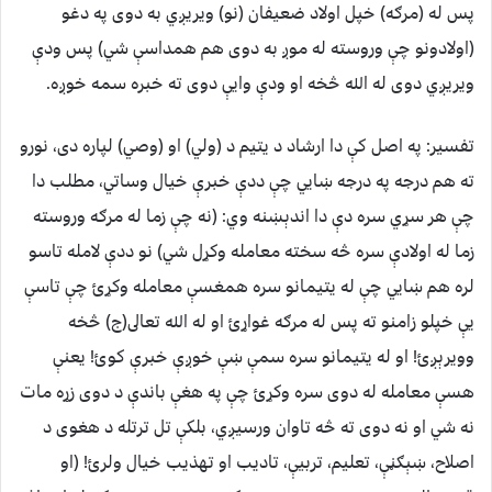
پس له (مرګه) خپل اولاد ضعيفان (نو) ويريږي به دوى په دغو
(اولادونو چې وروسته له موږ به دوى هم همداسې شي) پس ودې
ويريږي دوى له الله څخه او ودې وايې دوى ته خبره سمه خوږه.
تفسير: په اصل کې دا ارشاد د يتيم د (ولي) او (وصي) لپاره دى، نورو
ته هم درجه په درجه ښايي چې ددې خبرې خيال وساتي، مطلب دا
چې هر سړي سره دې دا اندېښنه وي: (نه چې زما له مرګه وروسته
زما له اولادې سره څه سخته معامله وکړل شي) نو ددې لامله تاسو
لره هم ښايي چې له يتيمانو سره همغسې معامله وکړئ چې تاسې
يې خپلو زامنو ته پس له مرګه غواړئ او له الله تعالى(ج) څخه
وويرېږئ! او له يتيمانو سره سمې ښې خوږې خبرې کوئ! يعنې
هسې معامله له دوى سره وکړئ چې په هغې باندې د دوى زړه مات
نه شي او نه دوى ته څه تاوان ورسيږي، بلکې تل ترتله د هغوى د
اصلاح، ښېګڼې، تعليم، تربيې، تاديب او تهذيب خيال ولرئ! (او