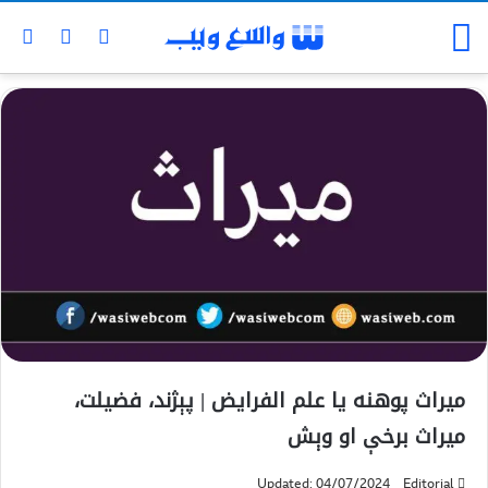
میراث پوهنه یا علم الفرایض | پېژند، فضیلت،
میراث برخې او وېش
Updated: 04/07/2024
Editorial