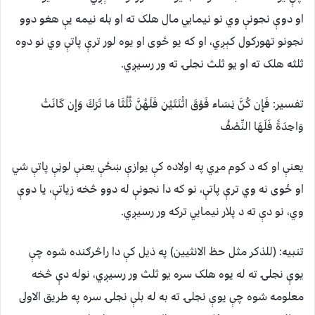
او دوې نجونې وي نو نيمايي مال هلک ته او بله نيمه يې هغو دوو
نجونو تهورکول کېږي، او که يو ځوى او يوه لور ترې پاتې وي نو دوه
ثلثه هلک ته او يو ثلث نجلۍ ته ور رسيږي.
تفسیر: فَإِن كُنَّ نِسَاء فَوْقَ اثْنَتَيْنِ فَلَهُنَّ ثُلُثَا مَا تَرَكَ وَإِن كَانَتْ
وَاحِدَةً فَلَهَا النِّصْفُ
يعنې او که د کوم مړي په اولاده کې يوازې ښځې يعنې لوڼې پاتې شي
او ځوى نه وي ترې پاتې، نو که دا نجونې له دوو څخه زياتې، يا دوې
وي، نو دې ته د پلار نيمايي ترکه ور رسيږي.
تنبيه: (للذکر مثل حظ الانثيين) په ذيل کې دا راڅرګنده شوه چې
يوې نجلۍ ته له يوه هلک سره يو ثلث ور رسيږي، نوله دې څخه
معلومه شوه چې يوې نجلۍ ته به له بلې نجلۍ سره په طريق الاولى