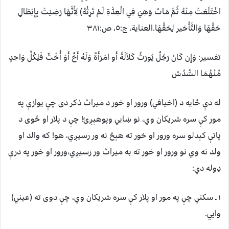
اخْتَلَعَتْ مِنْهُ ثُمَّ مَاتَ وَهِيَ فِي الْعِدَّةِ لَمْ تَرِثْهُ) لِأَنَّهَا رَضِيَتْ بِإِبْطَالِ
حَقِّهَا وَالتَّأْخِيرِ لِحَقِّهَا.العناية، ج:٥، ص:٣٨١
تفسیر: وَإِن كَانَ رَجُلٌ يُورَثُ كَلاَلَةً أَو امْرَأَةٌ وَلَهُ أَخٌ أَوْ أُخْتٌ فَلِكُلِّ وَاحِدٍ
مِّنْهُمَا السُّدُسُ
له دې ځايه د (اخيافي) ورور او خور د ميراث ذکر دى چې يوازې په
مور کې سره شريکان وي، نو ښايي وپوهېږئ! چې د پلار او ځوى د
پاتې کېدلو سره ورور او خور ته هېڅ نه ور رسيږي، هو! که والد او
ولد نه وي نو ورور او خور ته به ميراث ور رسيږي،ورور او خور په درې
ډوله دي:
١ ـ سکني چې په مور او پلار کې سره شريکان وي، چې دوى ته (عيني)
وايي.