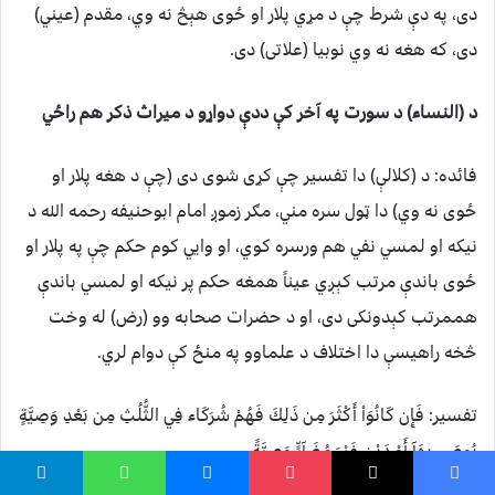
دى، په دې شرط چې د مړي پلار او ځوى هېڅ نه وي، مقدم (عيني)
دى، که هغه نه وي نوبيا (علاتى) دى.
د (النساء) د سورت په آخر کې ددې دواړو د ميراث ذکر هم راځي
فائده: د (کلالې) دا تفسير چې کړى شوى دى (چې د هغه پلار او
ځوى نه وي) دا ټول سره مني، مګر زموږ امام ابوحنيفه رحمه الله د
نيکه او لمسي نفي هم ورسره کوي، او وايي کوم حکم چې په پلار او
ځوى باندې مرتب کېږي عيناً همغه حکم پر نيکه او لمسي باندې
هممرتب کېدونکى دى، او د حضرات صحابه وو (رض) له وخت
څخه راهيسې دا اختلاف د علماوو په منځ کې دوام لري.
تفسیر: فَإِن كَانُوَاْ أَكْثَرَ مِن ذَلِكَ فَهُمْ شُرَكَاء فِي الثُّلُثِ مِن بَعْدِ وَصِيَّةٍ
يُوصَى بِهَآ أَوْ دَيْنٍ غَيْرَ مُضَآرٍّ وَصِيَّةً