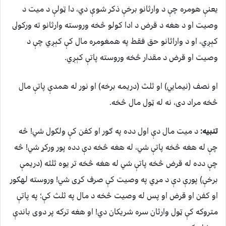
يعنې هومره چې د وارثانو برخې ذکر شوې دي، دا ټولې د ميت د
وصيت او د هغه د قرض د ادا کولو څخه وروسته وارثانو ته ورکولى
کېږي، او د واراثانو حق فقط په همغومره مال کې کېږي چې د
وصيت او قرض د مقدار څخه وروسته پاتې کېږي.
او نصف (نيمايي) او ثلث (دريمه برخه) او نور له همدې پاتې مال
څخه مراد دى، نه له ټول مال څخه.
تنبيه:
د ميت مال دې اول دده په ګور او کفن کې ولګول شي! څه
چې له هغه څخه پاتې شي، له هغه څخه دې دده پور ورکړ شي! څه
چې دده له قرض څخه پاتې شي له هغه څخه تر يوه ثلثه (دريمې
برخې) پورې دې د مړي په وصيت کې صرف کړى شي! وروسته لهګور
او کفن او قرض او پس له وصيت څخه د مال په ثلث کې؛ په پاتې
متروکه کې ټول وارثان سره شريکان دي! او هغه ترکه پر دوى باندې