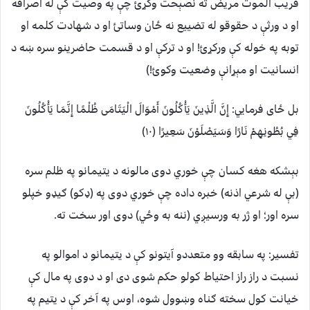
قريب الموت مريض ته نصېحت وکړئ چې په وصيت کې له اصرافه
او د ورثې د حقوقو له تضييع نه ځان وساتئ او د شهادت کلمه او
توبه په خوله کې ورکړئ! او د ترکې او د قسمت حاضرينو سره ښه د
انسانيت او مېړانې وضعيت وکوئ!)
بل ځای فرمایي: إِنَّ الَّذِينَ يَأْكُلُونَ أَمْوَالَ الْيَتَامَى ظُلْمًا إِنَّمَا يَأْكُلُونَ
فِي بُطُونِهِمْ نَارًا وَسَيَصْلَوْنَ سَعِيرًا (١٠)
بېشکه هغه کسان چې خوري دوى مالونه د يتيمانو په ظلم سره
(بې له شرعي اذنه) خبره داده چې خوري دوى په (ډکو) ګيډو خپلو
سره اور؛ او ژر به ورسيږي (ننه به وځي) دوى اور سخت ته.
تفسير: په سابقه وو متعددو آيتونو کې د يتيمانو د اموالو په
نسبت د راز راز احتياط کولو حکم شوى دى او د دوى په مال کې
خيانت کول سخته ګناه وښوول شوه، اوس په آخر کې د يتيم په