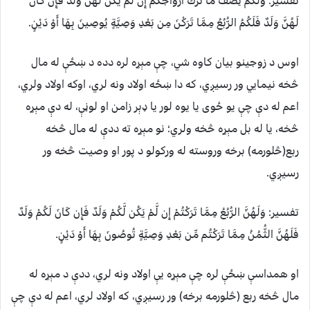
تفسیر: وَلَكُمْ نِصْفُ مَا تَرَكَ أَزْوَاجُكُمْ إِن لَّمْ يَكُن لَّهُنَّ وَلَدٌ فَإِن كَانَ
لَهُنَّ وَلَدٌ فَلَكُمُ الرُّبُعُ مِمَّا تَرَكْنَ مِن بَعْدِ وَصِيَّةٍ يُوصِينَ بِهَا أَوْ دَيْنٍ.
اوس د زوجينو بيان کاوه شي، چې مېړه لره دده د ښځې له مال
څخه نيمايي ور رسيږي، که دا ښځه اولاد ونه لري، اوکه اولاد ولري،
اعم له دې چې يو ځوى يا يوه لور يا ډېر زامن او لوڼې، له دې مېړه
څخه، يا له بل مېړه څخه ولري؛ نو مېړه ته ددې له مال څخه
ربع(څلورمه) برخه وروسته له ورکولو د پور او وصيت څخه ور
رسيږي.
تفسیر: وَلَهُنَّ الرُّبُعُ مِمَّا تَرَكْتُمْ إِن لَّمْ يَكُن لَّكُمْ وَلَدٌ فَإِن كَانَ لَكُمْ وَلَدٌ
فَلَهُنَّ الثُّمُنُ مِمَّا تَرَكْتُم مِّن بَعْدِ وَصِيَّةٍ تُوصُونَ بِهَا أَوْ دَيْنٍ.
او همداسې ښځې لره چې مېړه يې اولاد ونه لري، ددې د مېړه له
مال څخه ربع (څلورمه برخه) ور رسيږي، که اولاد لري، اعم له دې چې