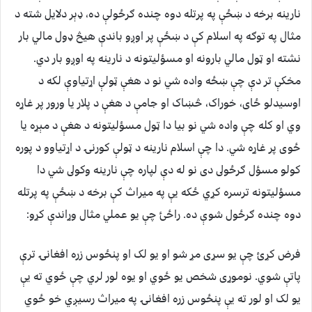
نارينه برخه د ښځې په پرتله دوه چنده ګرځولې ده، ډېر دلايل شته د
مثال په توګه په اسلام کې د ښځې پر اوږو باندې هيڅ ډول مالي بار
نشته او ټول مالي بارونه او مسؤليتونه د نارينه په اوږو بار دي.
مخکې تر دې چې ښځه واده شي نو د هغې ټولې اړتياوې لکه د
اوسيدلو ځاى، خوراک، څښاک او جامې د هغې د پلار يا ورور پر غاړه
وي او کله چې واده شي نو بيا دا ټول مسؤليتونه د هغې د مېړه يا
ځوى پر غاړه شي. دا چې اسلام نارينه د ټولې کورنۍ د اړتياوو د پوره
کولو مسؤل ګرځولى دى نو له دې لپاره چې نارينه وکولى شي دا
مسؤليتونه ترسره کړي ځکه يې په ميراث کې برخه د ښځې په پرتله
دوه چنده ګرځول شوې ده. راځئ چې يو عملي مثال وړاندې کړو:
فرض کړئ چې يو سړى مړ شو او يو لک او پنځوس زره افغانۍ ترې
پاتې شوي. نوموړى شخص يو ځوي او يوه لور لري چې ځوي ته يې
يو لک او لور ته يې پنځوس زره افغانۍ په ميراث رسيږي خو ځوي