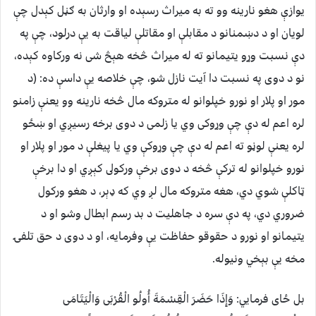
يوازې هغو نارينه وو ته به ميراث رسېده او وارثان به ګڼل کېدل چې
لويان او د دښمنانو د مقابلې او مقاتلې لياقت به يې درلود، چې په
دې نسبت وړو يتيمانو ته له ميراث څخه هېڅ شى نه ورکاوه کېده،
نو د دوى په نسبت دا آيت نازل شو، چې خلاصه يې داسې ده: (د
مور او پلار او نورو خپلوانو له متروکه مال څخه نارينه وو يعنې زامنو
لره اعم له دې چې وړوکى وي يا زلمى د دوى برخه رسيږي او ښځو
لره يعنې لوڼو ته اعم له دې چې وړوکې وي يا پيغلې د مور او پلار او
نورو خپلوانو له ترکې څخه د دوى برخې ورکولى کېږي او دا برخې
ټاکلې شوي دي، هغه متروکه مال لږ وي که ډېر، د هغو ورکول
ضروري دي، په دې سره د جاهليت د بد رسم ابطال وشو او د
يتيمانو او نورو د حقوقو حفاظت يې وفرمايه، او د دوى د حق تلفۍ
مخه يې بېخي ونيوله.
بل ځای فرمایي: وَإِذَا حَضَرَ الْقِسْمَةَ أُولُو الْقُرْبَى وَالْيَتَامَى