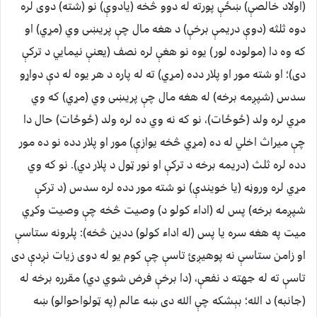
(اولاد خالصې) ښځې پورته له دوو څخه (يادوې) نو (شته) دوى لره
دوه ثلثه (دوې دريمې برخې) د هغه مال چې پريښى وي (مړي) او
که وه دا (مولوده لور) يوه نو هغې لره نصف (يعنې نيمايي د ترکې
دى)؛ او شته مور او پلار دده (مړي) ته له پاره د هر يوه له دې دواړو
سدس (شپږمه برخه) له هغه مال چې پريښى وي (مړي) که وي
مړي لره ولد (ځوځات)، نو که نه وي ده لره ولد (ځوځات) حال دا
چې ميراث اخلي له ده (مړي څخه يوازې) مور او پلار دده نو ده مور
دده لره ثلث (دريمه برخه د ترکې او نور ټول د پلار دي). نو که وي
مړي لره وروڼه (يا خويندې) نو شته مور دده لره سدس (د ترکې
شپږمه برخه) پس له (اداء کولو د) وصيت څخه چې وصيت وکړي
ميت په هغه سره يا پس (له اداء کولو) ددين څخه): پلرونه ستاسې
او زامن ستاسې نه پوهيږئ تاسې چې کوم يو له دوى زيات نږدې دى
تاسې ته له جهته د نفعې، (دا برخې فرض شوي دي) مقرره برخه له
(جانبه) د الله؛ بېشکه چې الله دى ښه عالم (په ټولواحوالو) ښه