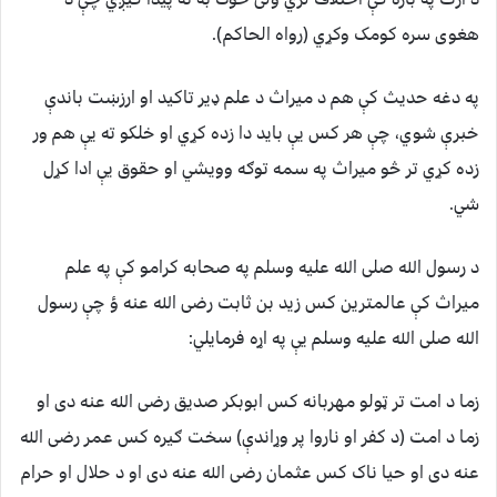
هغوی سره کومک وکړي (رواه الحاکم).
په دغه حدیث کې هم د میراث د علم ډیر تاکید او ارزښت باندې
خبرې شوي، چې هر کس یې باید دا زده کړي او خلکو ته یې هم ور
زده کړي تر څو میراث په سمه توګه وویشي او حقوق یې ادا کړل
شي.
د رسول الله صلی الله عليه وسلم په صحابه کرامو کې په علم
ميراث کې عالمترين کس زيد بن ثابت رضی الله عنه ؤ چې رسول
الله صلی الله عليه وسلم يې په اړه فرمايلي:
زما د امت تر ټولو مهربانه کس ابوبکر صديق رضی الله عنه دی او
زما د امت (د کفر او ناروا پر وړاندې) سخت ګيره کس عمر رضی الله
عنه دی او حيا ناک کس عثمان رضی الله عنه دی او د حلال او حرام