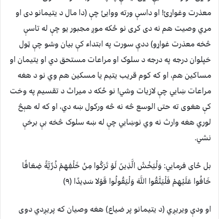
معذرت وغواړئ! او داسې ورته ووايئ چې (دا مال د يتيمانو دى او
مړي وصيت هم نه دى کړى نو ځکه موږ مجبور يو چې له تاسې
څخه معذرت غواړو) ددې سورت په ابتداء کې بيان وشو چې ټول
خپلوان درجه په درجه د سلوک او مراعات مستحق دي او يتيمان او
مساکين هم، او که کوم قريب يتيم يا مسکين هم وي نو د هغه
مراعات ښايي چې لازيات وشي! نو ځکه د ميراث د تقسيم په وخت
کې هغوى ته حتى الوسع څه نه څه ورکول ښه دي، او که له هېڅ
لوري هغه وارث نه وي نوښايي چې له ښه سلوک څخه بې برخې
نشي.
بل ځای فرمایي: وَلْيَخْشَ الَّذِينَ لَوْ تَرَكُوا مِنْ خَلْفِهِمْ ذُرِّيَّةً ضِعَافًا
خَافُوا عَلَيْهِمْ فَلْيَتَّقُوا اللَّهَ وَلْيَقُولُوا قَوْلا سَدِيدًا (٩)
او ودې ويريږي (د يتيمانو پر ضياع) هغه وصيان که پريږدي دوى