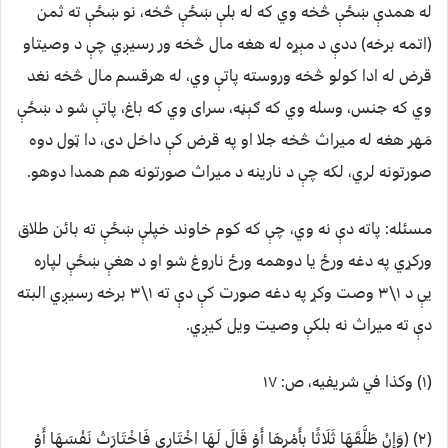
له همدې ښځې څخه وي که له بلې ښځې څخه، نو ښځې ته ثمن
(اتمه برخه) ددې د مېړه له هغه مال څخه ور رسيږي چې د وصيتاو
قرض له ادا کولو څخه وروسته پاتې وي، له هرقسم مال څخه نغد
وي که جنس، وسله وي که ګېڼه، سراى وي که باغ، پاتې شو د ښځې
مَهر هغه له ميراث څخه جلا او په قرض کې داخل دى، دا ټول دوه
صورتونه لري، لکه چې د نارينه د ميراث صورتونه هم همدا دوهو.
مسئله: پاته دې نه وي، چې که کوم خاوند خپلې ښځې ته بائن طلاق
ورکړي په دغه ورځ يا دوهمه ورځ ناروغ شو او د هغې ښځې لپاره
یې د ١\٣ وصت وکړ په دغه صورت کې دې ته ١\٣ برخه رسيږي البته
دې ته ميراث نه بلکې وصيت ويل کيږي.
(۱) وکذا في شريفيه، ص: ١٧
(۲) (وَإِنْ طَلَّقَهَا ثَلَاثًا بِأَمْرِهَا أَوْ قَالَ لَهَا اخْتَارِي فَاخْتَارَتْ نَفْسَهَا أَوْ