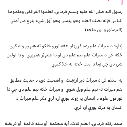
رسول الله صلی الله عليه وسلم فرمايي: تعلموا الفرائض وعلموها
الناس فإنه نصف العلم وهو ينسى وهو أول شيء ينزع من أمتي
(الترمذي و ابن ماجه).
ژباړه: د ميراث علم زده کړئ او هغه نورو خلکو ته هم ور زده کړئ
ځکه چې د ميراث علم نيم علم دی او دا علم ژر هيرېږي او دا اولين
شی دی چې زما د امت څخه به جلا کيږي.
په اسلام کې د میراث ډیر ارزښت او اهمیت دی، د حدیث مطابق
هم میراث ته نیم علم ویل شوي او ميراث ځکه نيم علم دی چې دا
نور ټول علوم د انسان په ژوند پورې اړه لري مګر علم ميراث د
انسان په مرګ پورې اړه لري.
همدارنګه فرمايي: العلم ثلاث: آية محكمة، أو سنة قائمة، أو فريضة