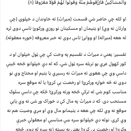
وَالْمَسَاكِينُ فَارْزُقُوهُمْ مِنْهُ وَقُولُوا لَهُمْ قَوْلا مَعْرُوفًا (٨)
او کله چې حاضر شي قسمت (ميراث) ته خاوندان د خپلوۍ (چې
وارثان نه وي) او يتيمان او مسکينان نو روزي ورکوئ تاسې دوى لره
له هغه (ميراثه) او ووايئ تاس دوى ته خبر معروفه (خوږه معقوله).
تفسیر: يعنې د ميراث د تقسيم په وخت کې چې ټول خپلوان او د
کور کهول غړي يو تربله سره ټول شي، که له دې خپلوانو څخه ځينې
داسې وي چې هغوى ته ميراث نه رسيږي يا يتيم او محتاج وي نو
دوى ته څه خواړه ورکړئ! او رخصت يې کړئ! يا له موقع سره
مناسب کوم شى له ترکې څخه ورته ورکړئ! ځکه چې داسې سلوک
مستحب دى، که د ميراث په مال کې د خوراک وړ شى نه وي يايې
موقع نه وي لکه چې هغه د يتيمانو مال وي او مړي وصيت هم نه
وي کړى، نوله دې خپلوانو سره ښې مناسبې او معقولې خبرې
وکړئ! او رخصت يې کړئ! يعنې په پسته ژبه سره له دوى څخه