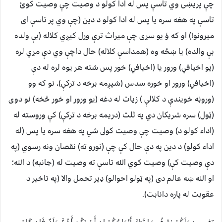
چې پريښى وي تاسې پس له ادا کولو د وصيت چې وصيت کوئ
تاسې په هغه سره يا پس له ادا کولو د دين (چې وي پر تاسې اى
ميړونو!) او که ؤ يو سړى چې ميراث ترې وړل کيږي کلاله (بې ولده
بې والده) يا ښځه وه (همداسې کلاله) حال داچې وي دې مړي لره
(يو اخيافي) ورور يا (اخيافي) خور پس شته هر يوه لره له دې
(اخيافي) ورور او خوره سدس (شپږمه برخه د ترکې)، نو که وو
(وروڼه خويندې د کلالې ) زيات له دغه (يو ورور او خور څخه) نو دوى
(ټول) سره شريکان دي په ثلث (دريمه برخه د ترکې) کې وروسته له
(اداء کولو د) وصيت چې وصيت کولى شي په هغه سره يا پس (له
اداء کولو) د دين په دې حال کې چې (نورو ته) نقصان ونه رسوي (په
دې وصيت کې) وصيت کوي الله تاسې ته وصيت له (جانبه) د الله؛
او الله ښه عالم دى (په ټولو احوالو) ډير تحمل والا (په تاخير د
عقوبت له پاره دانابت).