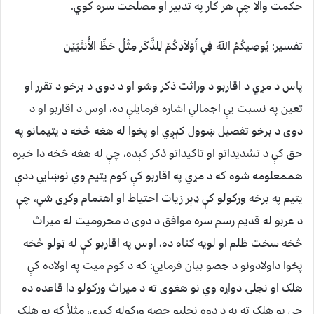
حکمت والا چې هر کار په تدبير او مصلحت سره کوي.
تفسیر: يُوصِيكُمُ اللّهُ فِي أَوْلاَدِكُمْ لِلذَّكَرِ مِثْلُ حَظِّ الأُنثَيَيْنِ
پاس د مړي د اقاربو د وراثت ذکر وشو او د دوى د برخو د تقرر او
تعين په نسبت يې اجمالي اشاره فرمايلې ده، اوس د اقاربو او د
دوى د برخو تفصيل ښوول کېږي او پخوا له هغه څخه د يتيمانو په
حق کې د تشديداتو او تاکيداتو ذکر کېده، چې له هغه څخه دا خبره
هممعلومه شوه که د مړي په اقاربو کې کوم يتيم وي نوښايي ددې
يتيم په برخه ورکولو کې ډېر زيات احتياط او اهتمام وکړى شي، چې
د عربو له قديم رسم سره موافق د دوى د محروميت له ميراث
څخه سخت ظلم او لويه ګناه ده، اوس په اقاربو کې له ټولو څخه
پخوا داولادونو د حِصو بيان فرمايي: که د کوم ميت په اولاده کې
هلک او نجلۍ دواړه وي نو هغوى ته د ميراث ورکولو دا قاعده ده
چې يو هلک ته به د دوه نجليو حصه ورکوله کېږي، مثلاً که يو هلک