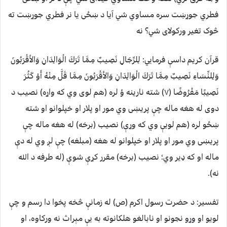
فطري جوړښت سره مساوي شي آيا د ښځی يا نر فطري جوړښت ته
څوک تغير ورکولای شي؟ نه
قرآن کریم داسې فرمایي: لِلرِّجَالِ نَصِيبٌ مِمَّا تَرَكَ الْوَالِدَانِ وَالأقْرَبُونَ
وَلِلنِّسَاءِ نَصِيبٌ مِمَّا تَرَكَ الْوَالِدَانِ وَالأقْرَبُونَ مِمَّا قَلَّ مِنْهُ أَوْ كَثُرَ
نَصِيبًا مَفْرُوضًا (٧) شته نارينه ؤ لره (هم لوى وي که واړه) نصيب د
دوى له هغه ماله چې پريښی وي مور او پلار او خپلوانو او شته
ښځو لره (هم لويې وي که وړې) نصيب (برخه) له هغه ماله چې
پريښی وي مور او پلار او خپلوانو له هغه (مبلغه) چې لږ وي له دې
ماله او که ډير وي؛ نصيب (برخه) مقرر کړې شوې (له طرفه د الله
نه).
تفسير: د حضرت رسول اکرم (ص) له زمانې څخه پخوا دا رسم و چې
لويو او وړو نجونو او نابالغو هلکانوته به يې مېراث نه ورکاوه، او