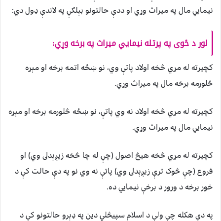
نيمايي مال په ميراث وړي او ددې حالتونو بېلګې په لاندې ډول دي:
لور د ځوی په پرتله نيمايي ميراث په برخه وړي:
کچيرته له مړي څخه اولاد پاتې وي، نو ښځه اتمه برخه او مېړه
څلورمه برخه مال په ميراث وړي.
کچيرته له مړي څخه اولاد نه وي پاتې، نو ښځه څلورمه برخه او مېړه
نيمايي مال په ميراث وړي.
کچيرته له مړي څخه هيڅ اصول (چې له چا څخه زيږېدلى وي) او
فروع (چې څوک ترې زيږېدلى وي) پاتې نه وي نو په دې حالت کې د
خور برخه د ورور د برخې نيمايي ده.
په دې هکله چې ولې د اسلام سپيڅلي دين په ډېرو حالتونو کې د