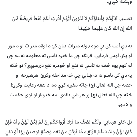
وېشله کېږي.
تفسیر: آبَآؤُكُمْ وَأَبناؤُكُمْ لاَ تَدْرُونَ أَيُّهُمْ أَقْرَبُ لَكُمْ نَفْعاً فَرِيضَةً مِّنَ
اللّهِ إِنَّ اللّهَ كَانَ عَلِيما حَكِيمًا
په دې آيت کې يې دوه ډوله ميراث بيان کړ: د اولاد ميراث او د مور
او پلار، اوس فرمايي: څرنګه چې دا خبره تاسې ته معلومه نه ده چې
له کوم يوه څخه به تاسې ته نفع او څومره نفع دررسيږي؟ نو ځکه
په دې کې تاسو ته نه ښايي چې څه مداخله وکړئ، هرهبرخه او
حصه چې الله تعالى (ج) چاته مقرره کړې ده، د هغه رعايت وکړئ!
ځکه چې الله تعالى (ج) پر هر شي باندې ښه خبردار او لوى حکمت
والا دى.
بل ځای فرمایي: وَلَكُمْ نِصْفُ مَا تَرَكَ أَزْوَاجُكُمْ إِنْ لَمْ يَكُنْ لَهُنَّ وَلَدٌ فَإِنْ
كَانَ لَهُنَّ وَلَدٌ فَلَكُمُ الرُّبُعُ مِمَّا تَرَكْنَ مِنْ بَعْدِ وَصِيَّةٍ يُوصِينَ بِهَا أَوْ دَيْنٍ