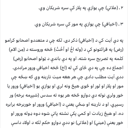
٢ ـ (علاتي) چې يوازې په پلار کې سره شريکان وي.
٣ ـ (اخيافي) چې يوازې په مور کې سره شريکان وي.
په دې آيت کې د (اخيافي) ذکر دى، لکه چې د متعددو اصحابو کرامو
(رض) په قرائتونو کې د (وله اخُ او اُخْتُ) څخه وروسته د (مِن الام)
کلمه په تصرېح سره شته، او په دې باندې د ټولو اصحابو (رض)
اجماع ده چې په دې ځاى کې له (اخ) څخه اخيافي ورور مراددى،
ددې آيت مطلب دادى چې هر هغه ميت نارينه وي که ښځه چې
مور او پلار او لور او ځوى هېڅ ونه لري او يوازې يو (اخيافي) ورور يا
خور ولري نوله دې دواړو څخه هر يوه ته سدس (شپږمه برخه) ور
رسيږي، او د نارينه او ښځې يعنې د (اخيافي) ورور او خوربرخه برابره
ده، او هېڅ زيادت او کمي پکې نشته پاتې شوه دوه ډوله ورور او
خور يعنې (عيني) او (علاتى) نو ددې دواړو حکم لکه د اولاد داسې