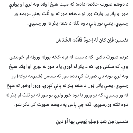
د دوهم صورت خلاصه داده: که ميت هېڅ اولاد ونه لري او يوازې
مور او پلار يې وارث وي نو د هغه مور ته يو ثُلث يعنې دريمه ور
رسيږي، يعنې نور پاتې دوه ثلثه د هغه پلار ته ور رسيږي.
تفسیر: فَإِن كَانَ لَهُ إِخْوَةٌ فَلأُمِّهِ السُّدُسُ
دريم صورت دادى: که د ميت له يوه څخه پورته وروڼه او خويندې
وې، که سکني وي، که د پلار له لوري يا د مور له لوري او اولاد هېڅ
ونه لري نوپه دې صورت کې دده مور ته سدس (شپږمه برخه) ور
رسيږي، يعنې پاتې ټول د هغه پلار ته پاتې کېږي، ورور اوخور ته هېڅ
نه ور رسيږي، که يو ورور يا يوه خور ولري نو مور ته يو ثلث او پلار ته
دوه ثلثه ور رسيږي، لکه چې پاس په دوهم صورت کې ذکر شو.
تفسیر: مِن بَعْدِ وَصِيَّةٍ يُوصِي بِهَا أَوْ دَيْنٍ