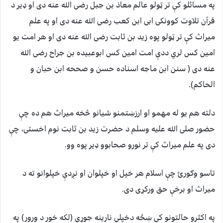
په مسائلو کې تر ټولو عالم معاذ بن جبل رضی الله عنه دی او ډير د
قرآن تلاوت کوونکی ابی ابن کعب رضی الله عنه دی او په علم
ميراث کې تر ټولو پوه زيد بن ثابت رضی الله عنه دی او هر امت يو
امين کس لري ددې امت امين کس ابوعبيده بن جراح رضی الله
عنه دی ( سنن ابن ماجه اسناده حسن و صححه ابن حبان و
الحاکم).
دلته هم یو له مهمو او ارزښتمنو شیانو څخه میراث هم ده چې
حضور صلی الله علیه وسلم د حضرت زید بن ثابت نوم اخستی، چې
دی په علم میراث کې تر نورو صحابوو ډیر پوه وو.
تاسو وګورئ چې اسلام هر خپل او خپلوان او نږدې خپلوانو ته د
میراث او برخې حق ورکړی دی.
په اکثرو حالتونو کې ښځه دخپلې نارينه جوړې (لکه خور د ورور) په