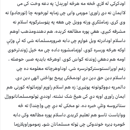
اودکړکۍ له لارې څخه مه هرڅه اورېدل؛ په دغه وخت کی می
لاایمان نه دی راوړی؛ مورمی وایی چی زماپه لورخوبه چا (تورجادو) نه
وی کړی، زماملګرې ورته وویل چی هغه په پټوسترګوپه اسلام نه
مشرفه کیږی، هغې پوره مطالعه کړېده، هم دهندومذهب اوهم
داسلام اودادرته ویل غواړم چی دابه ضرورمسلمانه شی که ئې وژنې
اوکه هرڅه ورسره کوی، اوزمامشوره داده چی مه خپل ژوندترخوی
اومه هم دهغې ژوندته ګواښ کوی، اوهرڅه بایدپه صبر، حوصله ،
زغم اوپرانستوسترګوترسره شی، اوداوهرچاته معلومه ده چی
داسلام دین حق دین دی اودمځکی پرمخ یواځنی الهی دین دی،
دالمرپه دووګوتونه پوټیږی؛ زه هم اسلام راوړم اوزماټوله کورنۍ هم
ایمان راوړی اوپه دې کی هیڅ شک نشته، اوددې ټولومسلمانانووژل
ستاتروسه وتلې خبره ده، نو مخکی له دې چی و(چندا) ته څه
ووایاست تاسو هم تعلیم کړیدی داسلام پوره مطالعه وکی دابه
څومره ډیره خوندوکی چی ټوله مسلمانان شو۔ زموموراوپلارزما