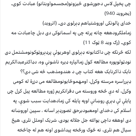
چی پخپل لاس دجوړشوی څیزونو(مجسمواوبتانو) عبادت کوی۔
(یجروید 940)
خدای پالونکی اوروشتیاهم ډېرلوی دی۔ (اتروید)
زماملګرودهغه چانه پرته چی په اسمانوکی دی دبل چاعبادت مه
کوی۔ (رګ وید 8 ټوک 11)
لکه څرنګه چی داکتابونه ډېرلوی اوهریوئې پرډېروټوکونومشتمل دی
نودټولوپوره مطالعه کول زمالپاره ډیره ناشونې وه، دډاکترعبدالکریم
نایک ذاکرنایک هغه کتاب چی د هندومذهب څه شی دی؟؟
ډېرراسره مرسته وکړل، اومهموځایونومطالعه می دزړۀ له کومی
وکړل، له دې څخه وروسته می دقرانکریم ژوره مطالعه پیل کړل چی
پایلې ئې ډېرې روښانې اوپه پایله کی زمادهدایت سبب شوې، په
اسلام کی دخدای اومعبودبرحق تصورډېر اسانه ، سپین اوروښانه
دی اوهغه داچی یوالله جل جلاله یودی، شریک اومثل نلری، هیڅ
سیال هم نلری، نه څوک ورڅخه پیداشوی اونه هم له چاڅخه