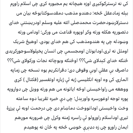
کی نه ترسترګوکیږی اوزه هیچانه یم مجبوره کړی چی اسلام راوړم
بېله زمادعقل څخه؛ دهندو مذهب دمقدسوکتابوڅه بیان می
دسترلارښودحضرت محمدصلی الله علیه وسلم اودریښتنې خدای
دتصورپه هکله ورته وکړ اوپوره قناعت می ورکی؛ اودامی ورته
وښودله چی په هندومذهب کی هم خدای یودی، اوهیڅ شریک
اومثل نه لری،اودابوتان اومجسمې چی انسان پخپلولاسوجوړکړیدی
څنګه خدای کېدلای شی؟؟؟ اوڅنګه ویوچاته نجات ورکولای شی؟؟؟
داصرف بې عقلې اوبې وقوفی دی؛ دقرانکریم یوه نسخه چی زماپه
المارۍ کی وه اوپه انګلیسی ژبه ئې ژباړه اوتفسیر (فکتال ) کړی
ووهغه می راواخیستی اوڅه ایاتونه می هم ورته وویل چی دواړوپه
پوره توجه اوغورسره واورېدل؛ چی دې خبره تقریبا دوه ساعته
وخت واخیستی اودانووخت دماښام دی چی درحمت اوبه ئې پرزړۀ
تیری اوداسلام راوړولو ئې راسره ژمنه وکړل چی ضروربه موږهم
ایمان راوړو چی زه دډېرې خوښۍ څخه په ځان نه پوهیدم