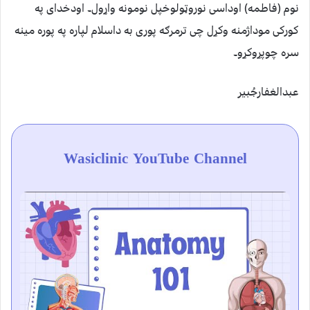
نوم (فاطمه) اوداسی نوروټولوخپل نومونه واړول۔ اودخدای په
کورکی موداژمنه وکړل چی ترمرګه پوری به داسلام لپاره په پوره مینه
سره چوپړوکړو۔
عبدالغفارجُبیر
Wasiclinic YouTube Channel