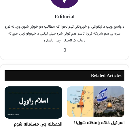
Editorial
د واسع ویب د لیکوالۍ او خپرونکي ټیم لخوا. که مطالب مو خوښ شوي وي، له نورو
سره یې هم شریکه کړئ. تاسو هم کولی شئ خپلې لیکنې د خپرولو لپاره موږ ته
راولېږئ. #مننه_چې_یاستئ
Related Articles
اسرائیل څنګه رامنځته شول؟!
الحمدلله چې مسلمانه شوم