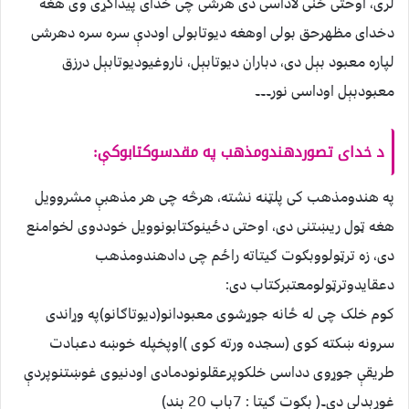
لری، اوحتی ځنی لاداسی دی هرشی چی خدای پیداکړی وی هغه
دخدای مظهرحق بولی اوهغه دیوتابولی اوددې سره سره دهرشی
لپاره معبود بېل دی، دباران دیوتابېل، ناروغیودیوتابېل درزق
معبودبېل اوداسی نور۔۔۔
د خدای تصوردهندومذهب په مقدسوکتابوکې:
په هندومذهب کی پلټنه نشته، هرڅه چی هر مذهبې مشروویل
هغه ټول ریښتنی دی، اوحتی دځینوکتابونوویل خوددوی لخوامنع
دی، زه ترټولووبګوت ګیتاته راځم چی دادهندومذهب
دعقایدوترټولومعتبرکتاب دی:
کوم خلک چی له ځانه جوړشوی معبودانو(دیوتاګانو)په وړاندی
سرونه ښکته کوی (سجده ورته کوی )اوپخپله خوښه دعبادت
طریقې جوړوی دداسی خلکوپرعقلونودمادی اودنیوی غوښتنوپردې
غوړېدلې دې۔( بګوت ګیتا : 7باب 20 بند)