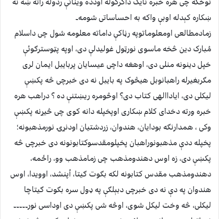
نوځکه چی هره خبره نایک ذاکرکوله اودده وینائې ردوله راته ښه نه
ښکاره کېدله اوبې واکه به احساساتی شومه۔
زمادمطالعی اومعلوماتوپه رڼاکې داماته معلومه شول چی داسلام
مُبارک دین څخه ماسوی نورټول غولیدلې دی، اوپه پټوسترګوئې
خپل دینونه منلی دی، اوهغه داچی عیسایان پربایبل ایمان لری
مګربغیرله راهبانوبل هیڅوک په بایبل نه دی خبرچی څه پکښې
لیکلی دی، ایاداالهی کتاب دی؟ اوڅومره ریښتنې ده ؟ دراهب هره
خبره ورته دخدای کلام ښکاری اوپخپله دانه کوی چی څیړنه پکښې
وکی ، همدارنګه بودایان، هندوان، زردشتیان اودنړۍ نورمذهبونه؛
پخپله ددې مذهبونوراهبان پخپلومقدسوکتابونونه دی خبرچی څه
پکښې دی، زه اوس دهندومذهب چی زمامذهب وو، راځمه،
دهندومذهب مقدس کتابونه لکه بګوت ګیتا، اُپنشد، اوویدا، اوس
هندوان په دې نه دی خبرچی دبېلګې په ډول سره بګوت ګیتاچا
لیکلی، څه وخت لیکل شوی، اوڅه شی پکښې دی اوداسی نور۔۔۔۔۔