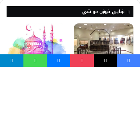
ښايي خوښ مو شي
د اسلام غلط تعبير
د زمزم د سپیڅلي څاه لنډ تاریخ
ډاكټر اسرار احمد
بریانی پلو هندی 2 قسم بریانی