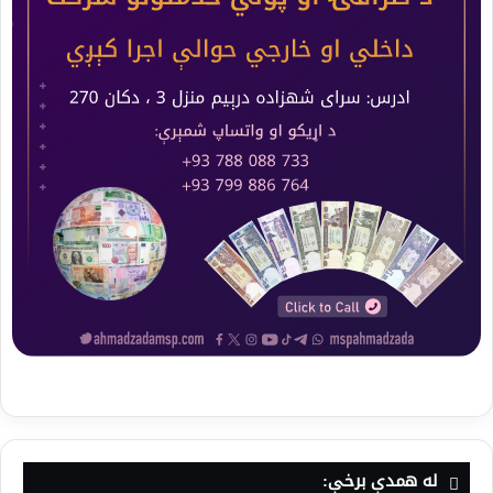
له همدې برخې: