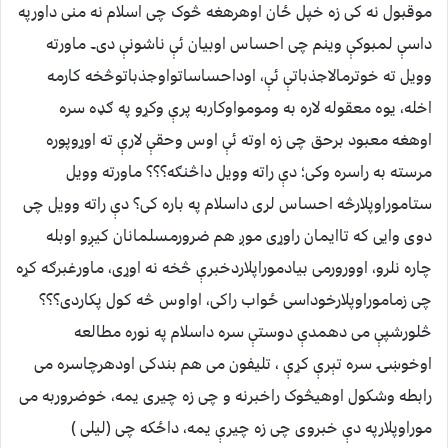
موقبول نه کی زه خپل ځان اوهرهغه څوک چی اسلام نه منی داورپه
داسې لمبوکې وینم چی احساس اوبیان ئې ناشونې دی۔ ماورته
وویل ته خوترمالاجذباتې ئې، اوداحساساتواوجذباتوڅخه کارمه
اخله، یوه معقوله لاره به ومومواوکاربه پرې وکړو په ګډه سره
اوهغه معبود برحق چی زه اوته ئې اوس وحقې لارې ته اوړوپوره
مرسته به راسره وکی؛ دې راته وویل داڅنګه؟؟؟ ماورته وویل
ستاموراوپلارڅه احساس لری داسلام په باره کی؟ دې راته وویل چی
دوی وایی که تاایمان راوړی موږ هم ضرورمسلمانان کیږو اوبله
چاره نلرو، اوورورمی بیادموراپلاردخبرې څخه نه اوړی، ماورغبرګه کړه
چی زماموراوپلارخوداسی ځواب راکی، اواوس څه کول پکاردی؟؟؟
څلورشپې می دهمدې دوستې سره داسلام په نوره مطالعه
اوخوښۍ سره تېرې کړې ، تلیفون می هم بندکی اودهرچاسره می
رابطه وشکول اوهیڅوک راخبرنه و چی زه چیری یمه، خوضروربه می
موراوپلارپه دې خبروی چی زه چیرې یمه، داځکه چی (لیلی )