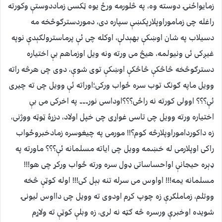
زمایواځنۍ دوسته وه، په څلورمه ورځ یوه ټکسی زماددوستې وکورته
راغله چی زماموراوپلارپکښې سپاره دی، دموردسترګوڅخه مه
دسیلاب په شان اوښکې بهېدلې، اوکله چی ئې پرماسترولګېدې نوپه
غیږکی ئی ونیولمه، هیڅ می ورته ونه ویل اوزماهم بې اختیاره
دسترګوڅخه څاڅکې څاڅکې اوښکې توی شوې، دوی چی هرڅه راته
وویل ماپه ګونګ توب سره ځواب ورکی؛اوراته ئې وویل چی ته چیری
ئې؟؟؟ اوولی کورته نه راځی؟؟؟اوداسی نور۔۔۔ په اخرکی می بې
اختیاره ورته وویل چی تاسی غواړی چی خپل اولاد، دزړۀ ټوټه ووژنی،
زه داکورداموراوپلارڅه کوم؟!! مورمی په چیغوسره زمادخبروځواب
راکی اوپلارمی له خښمه وویل چی ایاته مسلمانه ئې؟؟؟ ماورته په
ډېره حیجانې اواحساساتی ډول سره ورته ځواب ورکړ چی هو!!!
مسلمانه یمه!!! اواوس می سرله تنه بېل کی!!! اوله کوټې څخه
ووتلم، زماملګرې زه چوپ کړم اودوی ته وویل چی دااوس لیونۍ
شویده اوخبرې ورسره څه ګټه نه لری، زه وبلې کوټې ته ولاړم