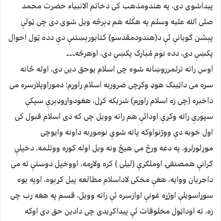
پیداشوی دی، په هندومذهب کی دخاتم الانبیاء حضرت محمد
صلی الله علیه وسلم په هکله هم ډېرڅه ویل شوی دی چی ټولې
پېشن ګویانې ئې د(هندودمقدسو) کتابورېښتنې دې دده ټول احوال
پکښې دی، دده نوم مُبارک پکښې دی، اوهرڅه۔۔۔
اوس راته ترلمرروښانه شوه چی اسلام یوحق دین دی، اوله ځانه
سره می داټینګ هوډ وکړچی ضروربه اسلام راوړم؛ دموراوپلارسره می
داخبره (چی زه اسلام راوړم) شریکه کړل، هغودواړوډېرې سپکې
سپورې راته وکړې اودائې هم راته وویل چی که دی اسلام قبول کی
اول خوبه دې ووژنواوکه پاته شوې نوموږبه داونه وایوچی
موږلورلرو، په دغه ورځ می هیڅ ونه ویل اوله کوره ووتلمه، دخپلې
ګرانې همصنفۍ اوملګرې (لیلی ) کره ولاړمه، اووخپل دوستې ته می
داجریان ووایه، هغې مخکی لاداسلام مطالعه پیل کړېوه، اوپه یوه
سوړاسویلې اوژړه غونې اوازسره ئې راته وویل، قسم په هغه رب چی
زه، ته اوداټول مخلوقات ئې پیداکړیدی چی دادین حق دی اوکه