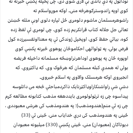
نوداټول په دې باندی بې لاری شوی دی، چی پخپله پکښې څیړنه نه
کوی اوپه ړاندوسترګوهرڅه منی۔ اوکه موږواسلام ته
راشوهرمسلمان ماشوم دلومړی ځل لپاره دلوی اوبې مثله څښتن
تعالی جل جلاله کتاب قرانکریم زده کوی، چی لومړی ئې لفظ زده
کوه، بیائي حفظ کوی، اوپخپل ژوندکی ئې په معنااوتفسیرزده کول
فرض بولی، په ټولوالهی احکاموځان پوهوی څیړنه پکښې کوی
اوپوره ځان په پوهوی اوداهرنراوښځه مسلمانه داخپله فریضه
بولی له همدې کبله مسلمان که هرڅوک وی، که ډاکټروی، که
انجیروی اوکه هرمسلک والاوی په اسلام خبروی۔
دشې شې راواشنکاراوډاکټرنایک ذاکردمباحثې څخه می داتلوسه
پیداسوه چی زه ترټولولومړی بایددهغه مذهب کتابونه مطالعه کړم
چی زه ئې منم(هندومذهب)؛ په هندومذهب کی هرشی معبوددی ،
ځینی په هندومذهب کی درې خدایاب منی، ځینی ئې (33)
دیوتاګان (معبودان) منی، ځینی پکښې (330) میلیونه معبودان