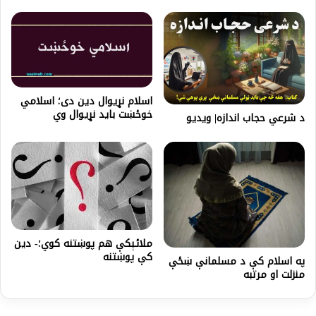
اسلام نړيوال دين دى؛‌ اسلامي
خوځښت بايد نړيوال وي
د شرعي حجاب اندازه| ویدیو
ملائېکې هم پوښتنه کوي؛- دین
کې پوښتنه
په اسلام کې د مسلمانې ښځې
منزلت او مرتبه