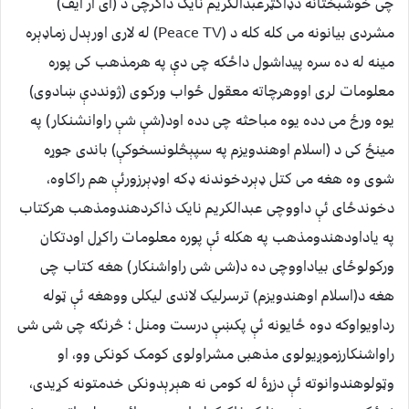
چی خوشبختانه دډاکټرعبدالکریم نایک ذاکرچی د (ای ار ایف)
مشردی بیانونه می کله کله د (Peace TV) له لاری اورېدل زماډېره
مینه له ده سره پیداشول داځکه چی دې په هرمذهب کی پوره
معلومات لری اووهرچاته معقول ځواب ورکوی (ژونددې ښادوی)
یوه ورځ می دده یوه مباحثه چی دده اود(شې شې راوانشنکار) په
مینځ کی د (اسلام اوهندویزم په سپېڅلونسخوکې) باندی جوړه
شوی وه هغه می کتل ډېردخوندنه ډکه اوډېرزورئې هم راکاوه،
دخوندځای ئې داووچی عبدالکریم نایک ذاکردهندومذهب هرکتاب
په یاداودهندومذهب په هکله ئې پوره معلومات راکړل اودتکان
ورکولوځای بیاداووچی ده د(شی شی راواشنکار) هغه کتاب چی
هغه د(اسلام اوهندویزم) ترسرلیک لاندی لیکلی ووهغه ئې ټوله
رداویواوکه دوه ځایونه ئې پکښې درست ومنل ؛ څرنګه چی شی شی
راواشنکارزموږیولوی مذهبی مشراولوی کومک کونکی وو، او
وټولوهندوانوته ئې دزړۀ له کومی نه هېرېدونکی خدمتونه کړیدی،