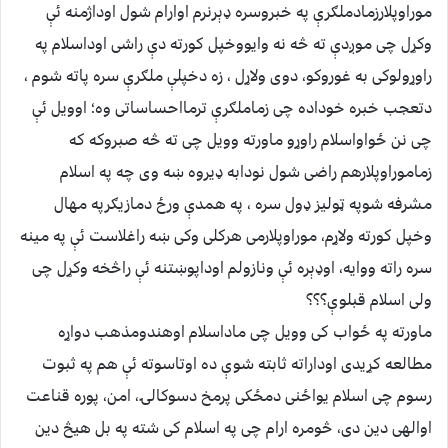
موراوپلارزمادملګرې په خبروسره ډېرنرم اوارام شول اوداژمنه ئې
وکړل چی موږدې ته څه نه وایووخپل کورته دې راشی اوداسلام په
راوړولوکی به غوروکو، دوی ولاړل ، زه دخپلې ملګرې سره پاته شوم ،
دتعجب خبره خوداده چی زماملګرې ترمااحساساتی وه؛ اوویل ئې
چی نن ځواواسلام راوړو ماورته وویل چی ته څه صبروکه که
زماموراوپلارهم راضی شول نودابه ډیروه ښه وی چه په اسلام
مشرفه شوپه ټولیز ډول سره ، په همدې ورځ دمازیګرپه مهال
وخپل کورته ولاړم، موراوپلارمی هرکلی وکی ښه راغلاست ئې په مینه
سره راته ووایه، اوډېره ئې ونازولم اوداپوښتنه ئې راڅخه وکړل چی
ولی اسلام قبلوې؟؟؟
ماورته په ځواب کی وویل چی ماداسلام اوهندومذهب دواړه
مطالعه کړیدی اوداراته ثابته شوې ده اوتاسوته ئې هم په ثبوت
رسوم چی اسلام یواځنی دمځکی پرمخ دسوکالۍ، امن، پوره قناعت
اوالهی دین دی، څومره ارام چی په اسلام کی شته په بل هیڅ دین