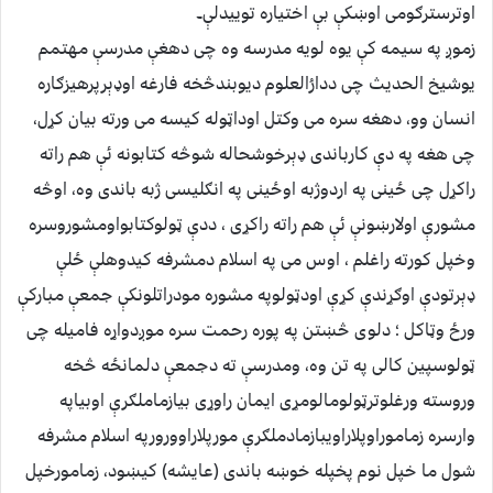
اوترسترګومی اوښکې بې اختیاره توییدلې۔
زموږ په سیمه کې یوه لویه مدرسه وه چی دهغې مدرسې مهتمم
یوشیخ الحدیث چی ددارُالعلوم دیوبندڅخه فارغه اوډېرپرهیزګاره
انسان وو، دهغه سره می وکتل اوداټوله کیسه می ورته بیان کړل،
چی هغه په دې کارباندی ډېرخوشحاله شوڅه کتابونه ئې هم راته
راکړل چی ځینی په اردوژبه اوځینی په انګلیسی ژبه باندی وه، اوڅه
مشورې اولارښونې ئې هم راته راکړی ، ددې ټولوکتابواومشوروسره
وخپل کورته راغلم ، اوس می په اسلام دمشرفه کیدوهلې ځلې
ډېرتودې اوګړندې کړې اودټولوپه مشوره مودراتلونکې جمعې مبارکې
ورځ وټاکل ؛ دلوی څښتن په پوره رحمت سره موږدواړه فامیله چی
ټولوسپین کالی په تن وه، ومدرسې ته دجمعې دلمانځه څخه
وروسته ورغلوترټولومالومړی ایمان راوړی بیازماملګرې اوبیاپه
وارسره زماموراوپلاراویبازمادملګرې مورپلاراوورورپه اسلام مشرفه
شول ما خپل نوم پخپله خوښه باندی (عایشه) کیښود، زمامورخپل