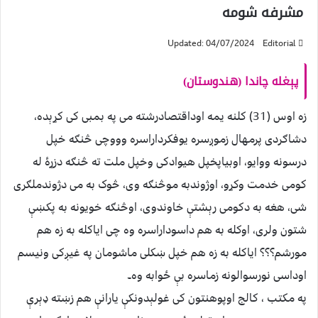
مشرفه شومه
Updated: 04/07/2024
Editorial
پېغله چاندا (هندوستان)
زه اوس (31) کلنه یمه اوداقتصادرشته می په بمبی کی کړېده،
دشاګردی پرمهال زموږسره یوفکرداراسره وووچی څنګه خپل
درسونه ووایو، اوبیاپخپل هیوادکی وخپل ملت ته څنګه دزړۀ له
کومی خدمت وکړو، اوژوندبه موڅنګه وی، څوک به می دژوندملګری
شی، هغه به دکومی رېشتې خاوندوی، اوڅنګه خویونه به پکښې
شتون ولری، اوکله به هم داسوداراسره وه چی ایاکله به زه هم
مورشم؟؟؟ ایاکله به زه هم خپل ښکلی ماشومان په غیږکی ونیسم
اوداسی نورسوالونه زماسره بې ځوابه وه۔
په مکتب ، کالج اوپوهنتون کی غولېدونکې یارانې هم زښته ډېرې