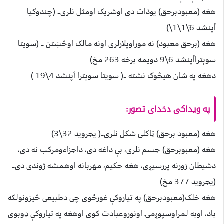
هغه (معبودبرحق) یوذات دی اوشریک اومثل نلری۔ (چندوګیا
اُپنشد 6ْ\1\1\)
هغه (برحق معبود) نه موراوپلارلری اونه مالک اوڅښتن ۔ (سویتا
سوېترااُپنشد 6\9 دویمه برخه 263 مخ)
دهغه په شان هیڅوک نشته ۔( سویتا سوېترا اُپنشد 4\19 )
په ویداکی دخدای تصور:
هغه (معبود برحق) ټاکلی شکل نلری۔( یجروید 32\3)
هغه (معبوبرحق) جسم نلری، بې داغه دی، داجزاءومرکب نه دی،
دشیطان زورنه پررسیږی، هغه حکیم، مهربانه اوهمشه ژوندی دی۔
(یجروید 377 مخ)
هغه خلک(معبودبرحق) په تیاروکې غورځوی چی دطبیعی څیزونولکه
باد، اوبه لمراوسپوږمۍ اونوروعبادت کوی اوهغه په تیاروکې ډوبوی