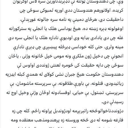
وې، چی دهندوستان ټولنه ئې دډېربدناورین سره لاس اوګریوان
کړیده، اولانورهم هندوستان ددې اورپه لمبوکی سوځی چی
داحقیقت دی، هرځای دمینې په نامه سره جالونه غوړېدلې،
اوغولونه ډېره زښته ده، هیڅ یوداسی هلک یا انجلۍ په سترګورانه
غله چی دی یادادی بډایه وی اودیوې ناداره هلک یا انجلۍ سره دی
مینه ولری، حتی کله خوداسی ډیرځله پیښېږی چی ډېرې نادارې
انجونې چی دخپل ژون ملګرې ونه مومی خپل ځانونه وژنی ، یاځان
سوځی چی داپه حقیقت کی څومره لعنتی ژونددی اواوس ئې
دهندوستان حکومت هیڅ جبران نشی کولای له همدې کبله ایډزپه
زیاتیدودی، قتلونه، بې باورې،طلاقونه، بې سرپرسته ماشومان، بې
سرپرستی، تښتول، بې حیایی، اوفسادونه اوځان وژنې وخپل اوج ته
رسیدلې دی۔
دژونددناخوالوڅخه راتېرېږمه اودژوندبل پړاوته راځم، کله چی زه
فارغه شومه له دی څخه وروسته زه پرهندومذهب معتقده ومه