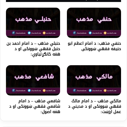
حنفي مذهب: د امام اعظم ابو
حنبلي مذهب – د امام احمد بن
حنیفه فقهي ښوونځی
حنبل فقهي ښوونځی او د
هغه ځانګړتیاوې:
مالکي مذهب – د امام مالک
شافعي مذهب – د امام
فقهي ښوونځی او د مدینې د
شافعي فقهي ښوونځی او د
عمل ارزښت:
هغه اصول: