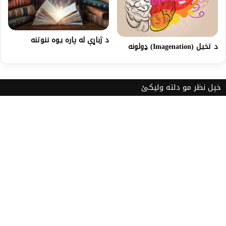
د ژباړې له پاره یوه ننوتنه
د تخيل (Imagenation) ډولونه
خپل نظر مو دلته ولیکئ