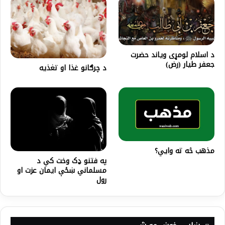
د اسلام لومړی وياند حضرت
جعفر طیار (رض)
د چرګانو غذا او تغذیه
مذهب څه ته وايي؟
په فتنو ډک وخت کي د
مسلماني ښځې ایمان عزت او
رول