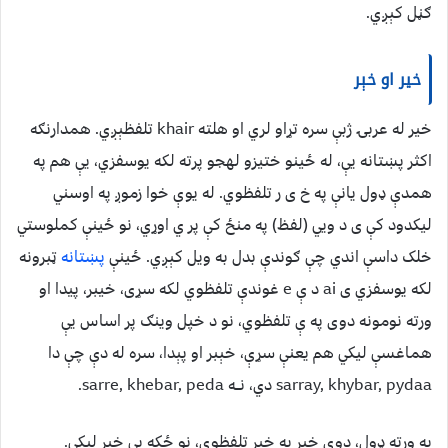
ګڼل کېږي.
خیر او خېر
خیر له عربۍ ژبې سره تړاو لري او هلته khair تلفظېږي. همدارنګه
اکثر پښتانه یې، له ځینو ختیزو لهجو پرته لکه یوسفزي، یې هم په
همدې ډول یانې په خ ی ر تلفظوي. له یوې خوا زموږ په اوسني
لیکدود کې ی د ویي (لفظ) په منځ کې پر ي اوړي، نو ځینې کملوستي
خلک داسې اندي چې ګوندې بدل به ویل کېږي. ځینې
پښتانه
ټبرونه
لکه یوسفزي ی ai د ې e غوندې تلفظوي لکه سړی، خیبر، پیدا او
ورته نومونه دوی په ې تلفظوي، نو د خپل وینګ پر اساس یې
هماغسې لیکي هم یعنې سړې، خېبر او پېدا، سره له دې چې دا
sarray, khybar, pydaa دي، نــه sarre, khebar, peda.
په ورته ډول، دوی خیر په خېر تلفظوي، نو ځکه یې خېر لیکي.