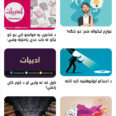
غواړم لیکواله شم؛ خو څنګه؟
د شاعرۍ په قوانینو کې يو څو
ټکو ته باید جدي پاملرنه وشي:
د ادبياتو ارواپوهنيزه کره کتنه
ناول څه ته وایي او د کوم ځاې
راغلې؟