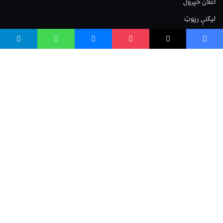
اعلان خپرول
لیکنې رپوټ
ستاسو نظر
Terms of Service
Privacy Policy
Cookies Policy
صافی بنسټ
صافی بنسټ Safi Foundation
واسع صافی wasisafi.com
واسع ویب wasiweb.com
واسع کلینیک wasiclinic.com
پوهنتون pohantoon.org