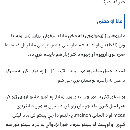
خیر که خېر؟
مانا او معنی
د ارپوهنې (اټیمولوجۍ) له مخې مانا د لرغونې اریایي ژبې اوېستا
ویی (لفظ) دی او هلته هم د اوسنۍ پښتو غوندې مانا ویل کېده. دا
خبره لوی اروپوه او ژبپوه ډاکټر زیار هم تاییده کړې ده.
استاد اجمل ښکلی په دې اړوند زیاتوي: “[…] په عربۍ کې له سترګې
يا عين نه راغلی، نو معنی ترې جوړ شو.
یو یادنوړ ټکی دا دی چې د دې ویي (مانا) په نورو هندو-اریايي ژبو کې
هم لیدل کېږي لکه جرماني ژبو کې، د ساري په ډول د انګرېزۍ
mean او د المانۍ meinen. په لنډو دا چې پښتو کې مانا لیکل
کېږي او اوېستا له پښتو سره د خورا نژدوالي په پار د پښتو مور هم