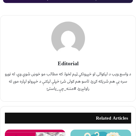
Editorial
د واسع ویب د لیکوالۍ او خپرونکي ټیم لخوا. که مطالب مو خوښ شوي وي، له نورو
سره یې هم شریکه کړئ. تاسو هم کولی شئ خپلې لیکنې د خپرولو لپاره موږ ته
راولېږئ. #مننه_چې_یاستئ
Related Articles