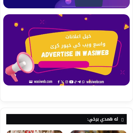
له همدې برخې: