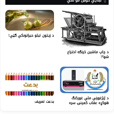
ښايي خوښ مو شي
د زیتون تیلو حیرانونکې ګټې!
د چاپ ماشین څرنګه اختراع
شو؟!
د ژبژغورنې ملي غورځنګ
بدعت تعریف
هوکړه عقاب کمپنۍ سره