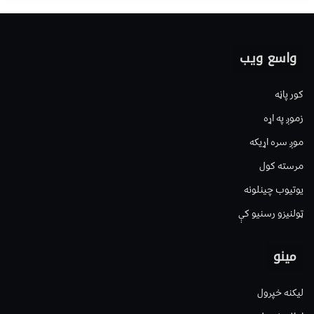
واسع ویب
کور پاڼه
زموږ په اړه
موږ سره اړیکه
مرسته کول
یوتیوب چینلونه
ټولنیزو رسنیو کې
مینو
لیکنه خپرول