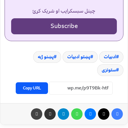
چینل سبسکرایب او شریک کړئ
Subscribe
ادبیات
پښتو ادبیات
پښنو ژبه
ستونزی
Copy URL